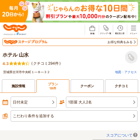
じゃらん
お得な特典をみる
ホテル 山水
(
クチコミ294件
)
4.3
茨城県古河市中央町１―８―３２
地図・アクセス
プラン
施設情報
クーポン
クチコミ
18件
日付未定
1部屋 大人2名
こだわり条件を追加する
スコアについて