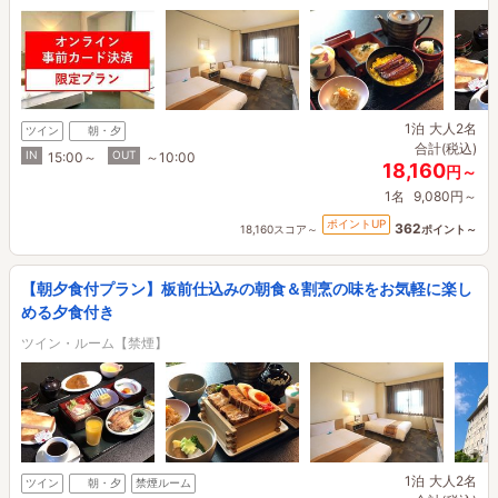
1泊
大人2名
ツイン
朝・夕
合計(税込)
IN
OUT
15:00～
～10:00
18,160
円～
1名
9,080円～
ポイントUP
362
18,160スコア～
ポイント～
【朝夕食付プラン】板前仕込みの朝食＆割烹の味をお気軽に楽し
める夕食付き
ツイン・ルーム【禁煙】
1泊
大人2名
ツイン
朝・夕
禁煙ルーム