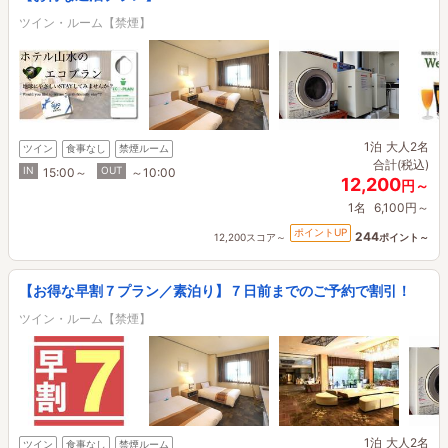
ツイン・ルーム【禁煙】
1泊
大人2名
ツイン
食事なし
禁煙ルーム
合計(税込)
IN
OUT
15:00～
～10:00
12,200
円～
1名
6,100円～
ポイントUP
244
12,200スコア～
ポイント～
【お得な早割７プラン／素泊り】７日前までのご予約で割引！
ツイン・ルーム【禁煙】
1泊
大人2名
ツイン
食事なし
禁煙ルーム