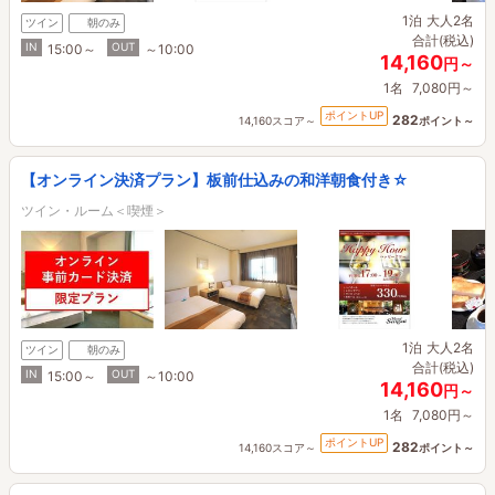
1泊
大人2名
ツイン
朝のみ
合計(税込)
IN
OUT
15:00～
～10:00
14,160
円～
1名
7,080円～
ポイントUP
282
14,160スコア～
ポイント～
【オンライン決済プラン】板前仕込みの和洋朝食付き☆
ツイン・ルーム＜喫煙＞
1泊
大人2名
ツイン
朝のみ
合計(税込)
IN
OUT
15:00～
～10:00
14,160
円～
1名
7,080円～
ポイントUP
282
14,160スコア～
ポイント～