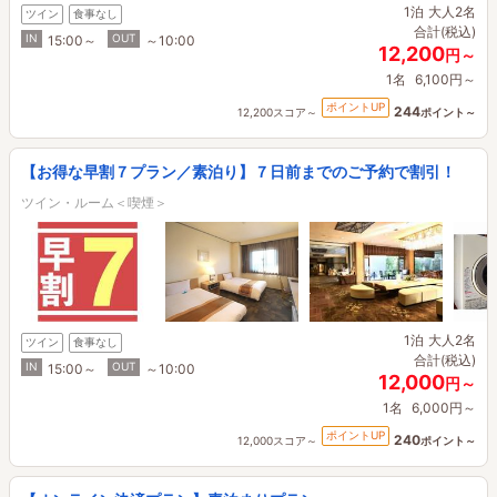
1泊
大人2名
ツイン
食事なし
合計(税込)
IN
OUT
15:00～
～10:00
12,200
円～
1名
6,100円～
ポイントUP
244
12,200スコア～
ポイント～
【お得な早割７プラン／素泊り】７日前までのご予約で割引！
ツイン・ルーム＜喫煙＞
1泊
大人2名
ツイン
食事なし
合計(税込)
IN
OUT
15:00～
～10:00
12,000
円～
1名
6,000円～
ポイントUP
240
12,000スコア～
ポイント～