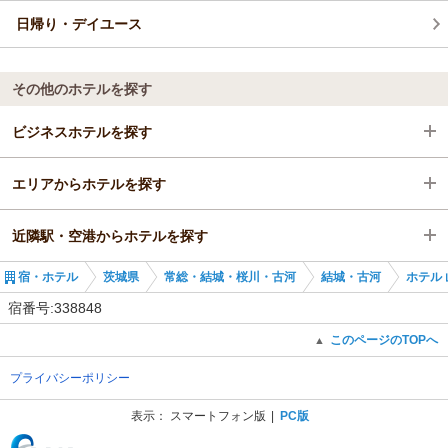
日帰り・デイユース
その他のホテルを探す
ビジネスホテルを探す
エリアからホテルを探す
茨城県
近隣駅・空港からホテルを探す
常総・結城・桜川・古河
茨城県
宿・ホテル
茨城県
常総・結城・桜川・古河
結城・古河
ホテル 
結城・古河
常総・結城・桜川・古河
古河駅
宿番号:338848
古河駅
結城・古河
新古河駅
このページのTOPへ
▲
プライバシーポリシー
古河駅
南羽生駅
表示：
スマートフォン版
PC版
(C) Recruit Co., Ltd.
羽生駅