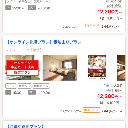
1泊
大人2名
ツイン
食事なし
禁煙ルーム
合計(税込)
IN
OUT
15:00～
～10:00
12,200
円～
1名
6,100円～
ポイントUP
244
12,200スコア～
ポイント～
【オンライン決済プラン】素泊まりプラン
ツイン・ルーム【禁煙】
1泊
大人2名
ツイン
食事なし
禁煙ルーム
合計(税込)
IN
OUT
15:00～
～10:00
12,200
円～
1名
6,100円～
ポイントUP
244
12,200スコア～
ポイント～
【お得な連泊プラン】