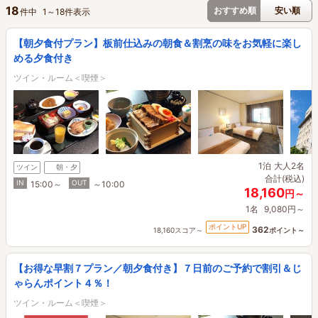
18
おすすめ順
安い順
件中
1
～
18
件表示
【朝夕食付プラン】板前仕込みの朝食＆割烹の味をお気軽に楽し
める夕食付き
ツイン・ルーム＜喫煙＞
1泊
大人2名
ツイン
朝・夕
合計(税込)
IN
OUT
15:00～
～10:00
18,160
円～
1名
9,080円～
ポイントUP
362
18,160スコア～
ポイント～
【お得な早割７プラン／朝夕食付き】７日前のご予約で割引＆じ
ゃらんポイント４％！
ツイン・ルーム＜喫煙＞