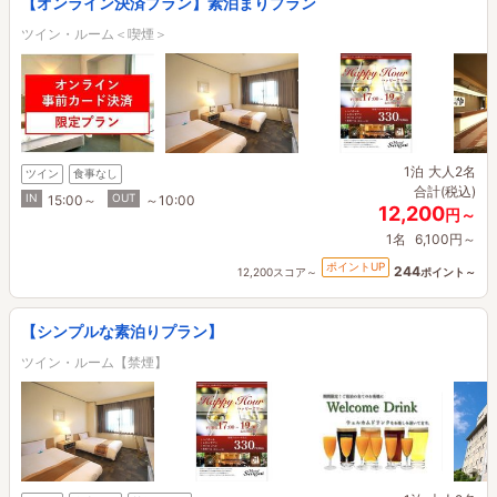
【オンライン決済プラン】素泊まりプラン
ツイン・ルーム＜喫煙＞
1泊
大人2名
ツイン
食事なし
合計(税込)
IN
OUT
15:00～
～10:00
12,200
円～
1名
6,100円～
ポイントUP
244
12,200スコア～
ポイント～
【シンプルな素泊りプラン】
ツイン・ルーム【禁煙】