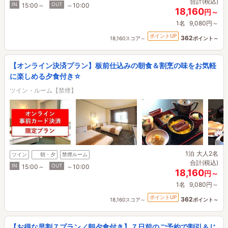
合計(税込)
IN
OUT
15:00～
～10:00
18,160
円～
1名
9,080円～
ポイントUP
362
18,160スコア～
ポイント～
【オンライン決済プラン】板前仕込みの朝食＆割烹の味をお気軽
に楽しめる夕食付き☆
ツイン・ルーム【禁煙】
1泊
大人2名
ツイン
朝・夕
禁煙ルーム
合計(税込)
IN
OUT
15:00～
～10:00
18,160
円～
1名
9,080円～
ポイントUP
362
18,160スコア～
ポイント～
【お得な早割７プラン／朝夕食付き】７日前のご予約で割引＆じ