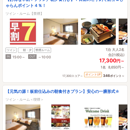
ゃらんポイント４％！
ツイン・ルーム【禁煙】
1泊
大人2名
ツイン
朝・夕
禁煙ルーム
合計(税込)
IN
OUT
15:00～
～10:00
17,300
円～
1名
8,650円～
ポイントUP
346
17,300スコア～
ポイント～
【元気の源！板前仕込みの朝食付きプラン】安心の一膳形式☆
ツイン・ルーム＜喫煙＞