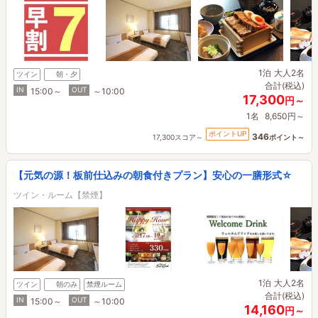
1泊
大人2名
ツイン
朝・夕
合計(税込)
IN
OUT
15:00～
～10:00
17,300
円～
1名
8,650円～
ポイントUP
346
17,300スコア～
ポイント～
【元気の源！板前仕込みの朝食付きプラン】安心の一膳形式☆
ツイン・ルーム【禁煙】
1泊
大人2名
ツイン
朝のみ
禁煙ルーム
合計(税込)
IN
OUT
15:00～
～10:00
14,160
円～