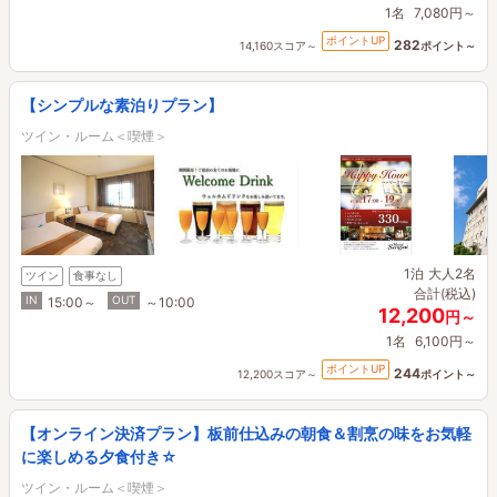
1名
7,080円～
ポイントUP
282
14,160スコア～
ポイント～
【シンプルな素泊りプラン】
ツイン・ルーム＜喫煙＞
1泊
大人2名
ツイン
食事なし
合計(税込)
IN
OUT
15:00～
～10:00
12,200
円～
1名
6,100円～
ポイントUP
244
12,200スコア～
ポイント～
【オンライン決済プラン】板前仕込みの朝食＆割烹の味をお気軽
に楽しめる夕食付き☆
ツイン・ルーム＜喫煙＞