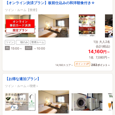
【オンライン決済プラン】板前仕込みの和洋朝食付き☆
ツイン・ルーム【禁煙】
1泊
大人2名
ツイン
朝のみ
禁煙ルーム
合計(税込)
IN
OUT
15:00～
～10:00
14,160
円～
1名
7,080円～
ポイントUP
282
14,160スコア～
ポイント～
【お得な連泊プラン】
ツイン・ルーム＜喫煙＞