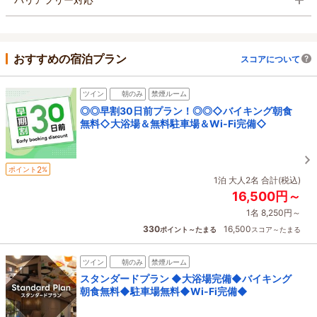
おすすめの宿泊プラン
スコアについて
ツイン
朝のみ
禁煙ルーム
◎◎早割30日前プラン！◎◎◇バイキング朝食
無料◇大浴場＆無料駐車場＆Wi-Fi完備◇
2
ポイント
%
1泊 大人2名 合計(税込)
16,500円～
1名 8,250円～
330
16,500
ポイント～たまる
スコア～たまる
ツイン
朝のみ
禁煙ルーム
スタンダードプラン ◆大浴場完備◆バイキング
朝食無料◆駐車場無料◆Wi-Fi完備◆