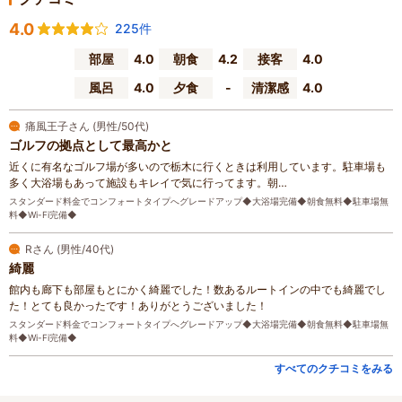
4.0
225件
部屋
4.0
朝食
4.2
接客
4.0
風呂
4.0
夕食
-
清潔感
4.0
痛風王子さん (男性/50代)
ゴルフの拠点として最高かと
近くに有名なゴルフ場が多いので栃木に行くときは利用しています。駐車場も
多く大浴場もあって施設もキレイで気に行ってます。朝…
スタンダード料金でコンフォートタイプへグレードアップ◆大浴場完備◆朝食無料◆駐車場無
料◆Wi-Fi完備◆
Rさん (男性/40代)
綺麗
館内も廊下も部屋もとにかく綺麗でした！数あるルートインの中でも綺麗でし
た！とても良かったです！ありがとうございました！
スタンダード料金でコンフォートタイプへグレードアップ◆大浴場完備◆朝食無料◆駐車場無
料◆Wi-Fi完備◆
すべてのクチコミをみる