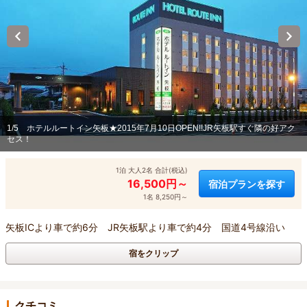
1/5
ホテルルートイン矢板★2015年7月10日OPEN!!JR矢板駅すぐ隣の好アク
セス！
1泊 大人2名 合計(税込)
16,500円～
宿泊プランを探す
1名 8,250円～
矢板ICより車で約6分 JR矢板駅より車で約4分 国道4号線沿い
宿をクリップ
クチコミ