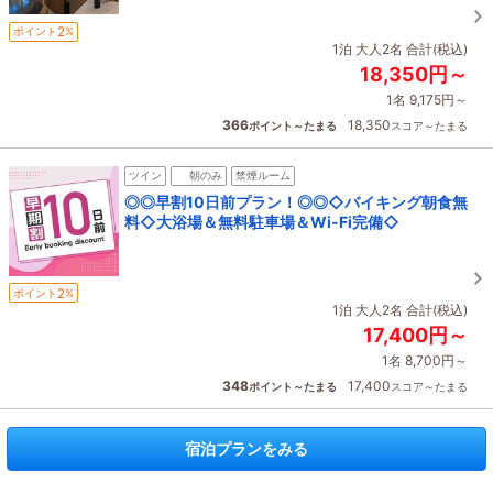
2
ポイント
%
1泊 大人2名 合計(税込)
18,350円～
1名 9,175円～
366
18,350
ポイント～たまる
スコア～たまる
ツイン
朝のみ
禁煙ルーム
◎◎早割10日前プラン！◎◎◇バイキング朝食無
料◇大浴場＆無料駐車場＆Wi-Fi完備◇
2
ポイント
%
1泊 大人2名 合計(税込)
17,400円～
1名 8,700円～
348
17,400
ポイント～たまる
スコア～たまる
宿泊プランをみる