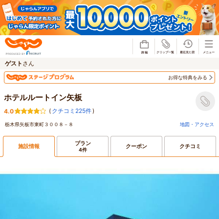
じゃらん
ゲスト
さん
お得な特典をみる
ホテルルートイン矢板
(
クチコミ225件
)
4.0
栃木県矢板市東町３００８－８
地図・アクセス
プラン
施設情報
クーポン
クチコミ
4件