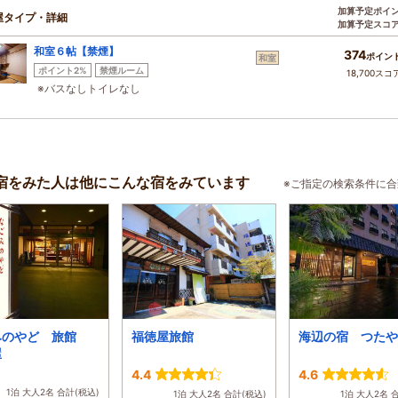
加算予定ポイ
屋タイプ・詳細
加算予定スコ
和室６帖【禁煙】
374
ポイン
和室
ポイント2%
禁煙ルーム
18,700スコ
※バスなしトイレなし
宿をみた人は他にこんな宿をみています
※ご指定の検索条件に
みのやど 旅館
福徳屋旅館
海辺の宿 つたや
屋
4.4
4.6
1泊 大人2名 合計(税込)
1泊 大人2名 合計(税込)
1泊 大人2名 