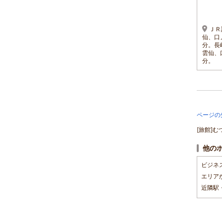
12,000円～
16,500円～
1名 6,000円～
1名 8,250円～
ＪＲ
長野ICから車で約35分／
ＪＲ長崎本線諫早駅下車
仙、口
博多駅から特急かもめ1時
バスで60分、長崎道諫早Ｉ
分。長
間、諫早駅でバスに乗り換
Ｃから車で50分。
雲仙、
え50分。
分。
ページの
[旅館]
他の
ビジネ
エリア
近隣駅