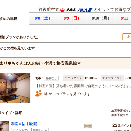
往復航空券
とセットでお得なプ
8/8（土）
8/9（日）
8/10（月）
8/1
すめの日程
お
宿泊プランがありました。
がこの宿を見ています
まり●ちゃんぽんの街・小浜で格安温泉旅☆
15:00～
～1
チェックイン
チェックアウト
食事：
食事なし
【和室６畳】落ち着いた雰囲気で自宅のようにくつろげます
1名がこのプランを見ています
加算予定ポイ
屋タイプ・詳細
加算予定スコ
和室６帖【禁煙】
220
ポイン
和室
ポイント2%
禁煙ルーム