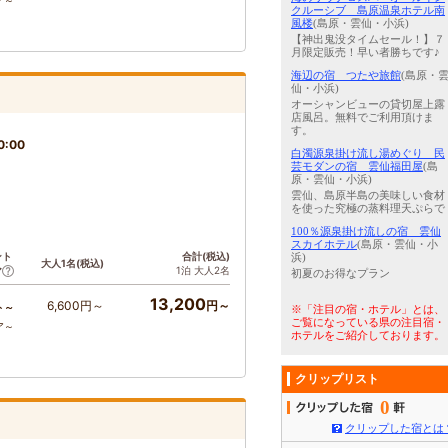
ア～
クルーシブ 島原温泉ホテル南
風楼
(島原・雲仙・小浜)
【神出鬼没タイムセール！】７
月限定販売！早い者勝ちです♪
海辺の宿 つたや旅館
(島原・
仙・小浜)
オーシャンビューの貸切屋上露
店風呂。無料でご利用頂けま
す。
0:00
白濁源泉掛け流し湯めぐり 民
芸モダンの宿 雲仙福田屋
(島
原・雲仙・小浜)
雲仙、島原半島の美味しい食材
を使った究極の蒸料理天ぷらで
100％源泉掛け流しの宿 雲仙
スカイホテル
(島原・雲仙・小
ント
合計(税込)
浜)
大人1名(税込)
1泊 大人2名
ア
初夏のお得なプラン
13,200
6,600円～
円～
ト～
※「注目の宿・ホテル」とは、
ご覧になっている県の注目宿・
ア～
ホテルをご紹介しております。
クリップリスト
0
クリップした宿とは