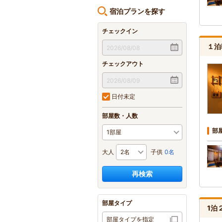
宿泊プランを探す
チェックイン
１泊
チェックアウト
日付未定
部屋数・人数
部
大人
子供
0名
再検索
部屋タイプ
1泊
部屋タイプを指定