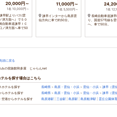
20,000円～
11,000円～
24,2
1名 10,000円～
1名 5,500円～
1名 12
諫早駅よりバス(雲
諫早インターから島原雲
長崎自動車道諫早
ノ津方面へ）で５０
仙方向に車で約50分。
り、国道57号線を
崎自動車道諫早ＩＣ
へ、車で50分。
口ノ津方面へ車で50
先頭に戻る
むつみの宿旅館和多屋 じゃらんnet
ホテルを探す場合はこちら
スホテルを探す
長崎県
>
島原・雲仙・小浜
>
雲仙・小浜
>
諫早（雲
からホテルを探す
長崎県
>
島原・雲仙・小浜
>
雲仙・小浜
>
諫早（雲
・空港からホテルを探す
島原港駅
|
三会駅
|
島原駅
|
島原船津駅
|
霊丘公園体