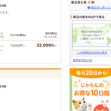
0
0:00
最近見た宿とは
けます。
ント
合計(税込)
大人1名(税込)
1泊 大人2名
ア
22,000
11,000円～
円～
ト～
ア～
この宿周辺のMAPを表示
愛野駅周辺の宿
0:00