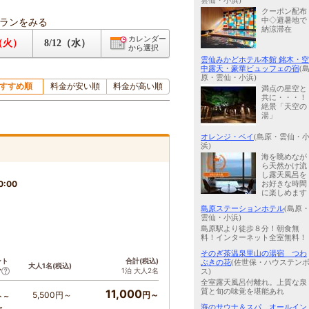
雲仙・小浜)
クーポン配布
ランをみる
中◇避暑地で
納涼滞在
カレンダー
1（火）
8/12（水）
から選択
雲仙みかどホテル本館 銘木・空
中露天・豪華ビュッフェの宿
(
原・雲仙・小浜)
すすめ順
料金が安い順
料金が高い順
満点の星空と
共に・・・！
絶景「天空の
湯」
オレンジ・ベイ
(島原・雲仙・
浜)
海を眺めなが
ら天然かけ流
し露天風呂を
0:00
お好きな時間
に楽しめます
。
島原ステーションホテル
(島原
雲仙・小浜)
島原駅より徒歩８分！朝食無
料！インターネット全室無料！
そのぎ茶温泉里山の湯宿 つわ
ント
合計(税込)
ぶきの花
(佐世保・ハウステン
大人1名(税込)
1泊 大人2名
ア
ス)
全室露天風呂付離れ。上質な泉
11,000
質と旬の味覚を堪能あれ
5,500円～
円～
ト～
海のサウナ＆スパ オールイン