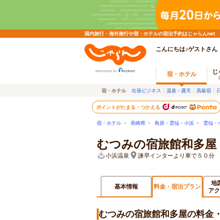
国内旅行・海外旅行や宿・ホテルの宿泊予約はじゃらんnet
こんにちは♪ゲストさん
じ
宿・ホテル
宿・ホテル
出張ビジネス
温泉・露天
高級宿
ポイントがたまる・つかえる
宿・ホテル
>
長崎県
>
島原・雲仙・小浜
>
雲仙・
むつみの宿旅館和多屋
小浜温泉
諫早インターより車で５０分
地
基本情報
料金・宿泊プラン
アク
むつみの宿旅館和多屋の料金