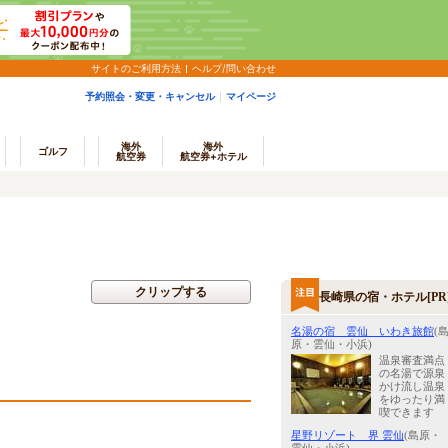
サイトのご利用方法
ヘルプ/問い合わせ
予約照会・変更・キャンセル
マイページ
海外
海外
ゴルフ
航空券
航空券+ホテル
クリップする
長崎県の宿・ホテル[PR
名湯の宿 雲仙 いわき旅館
(
原・雲仙・小浜)
温泉審査満点
の名湯で源泉
かけ流し温泉
をゆったり満
喫できます
星野リゾート 界 雲仙
(島原・