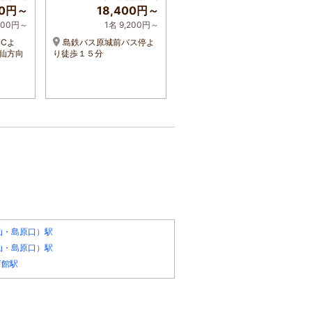
00円～
18,400円～
28,600円～
,100円～
1名 9,200円～
1名 14,300円～
ICよ
島鉄バス原城前バス停よ
諫早インターより国道57
雲仙方向
り徒歩１５分
号線を車で50分。諫早駅よ
りバスで60分。
仙・島原口）駅
仙・島原口）駅
育館駅