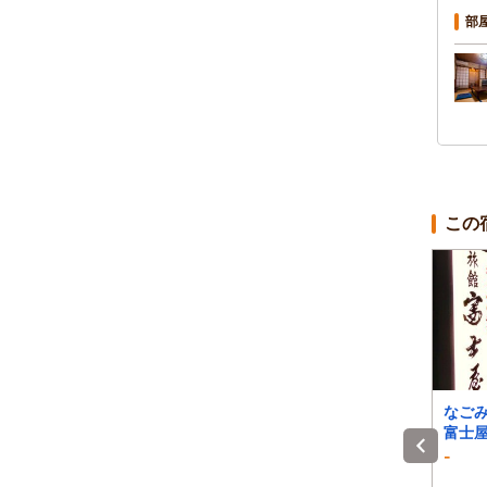
部
この
小浜温泉を“蒸気”で愉し
～海鮮料理と露天風呂
なご
む 湯宿 蒸気家
からの夕日が自慢～
富士
小浜温泉旅館山田屋
-
4.5
4.1
1泊 大人2名 合計(税込)
1泊 大人2名 合計(税込)