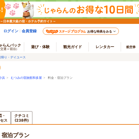
 ～日本最大級の宿・ホテル予約サイト～
ログイン
会員登録
お得な特典をみる
ゃらんパック
遊び・体験
観光ガイド
レンタカー
航空券
（交通＋宿泊）
日帰り・デイユース
小浜
>
むつみの宿旅館和多屋
> 料金・宿泊プラン
図・
クチコミ
セス
(238件)
・宿泊プラン