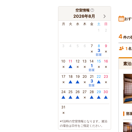
空室情報
2026年8月
おす
月
火
水
木
金
土
日
1
2
4
件の
3
4
5
6
7
8
9
1
名
3
×
×
部屋
10
11
12
13
14
15
16
素泊
1
×
▲
×
×
×
×
部屋
17
18
19
20
21
22
23
3
×
▲
▲
×
▲
×
部屋
24
25
26
27
28
29
30
▲
▲
▲
×
▲
▲
▲
31
×
部
※1泊時の空室情報となります。連泊
の場合は日付をご指定ください。