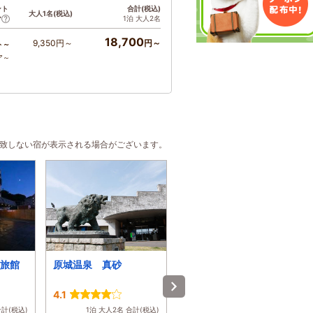
ント
合計(税込)
大人1名(税込)
1泊 大人2名
ア
18,700
9,350円～
円～
ト～
ア～
合致しない宿が表示される場合がございます。
旅館
原城温泉 真砂
旅館ゆのか
4.1
4.7
合計(税込)
1泊 大人2名 合計(税込)
1泊 大人2名 合計(税込)