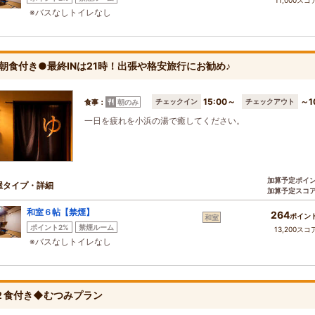
11,000スコ
※バスなしトイレなし
朝食付き●最終INは21時！出張や格安旅行にお勧め♪
15:00～
～1
チェックイン
チェックアウト
食事：
朝のみ
一日を疲れを小浜の湯で癒してください。
加算予定ポイ
屋タイプ・詳細
加算予定スコ
和室６帖【禁煙】
264
ポイン
和室
ポイント2%
禁煙ルーム
13,200スコ
※バスなしトイレなし
２食付き◆むつみプラン