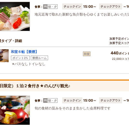
15:00～
～1
チェックイン
チェックアウト
食事：
朝・夕
地元近海で取れた新鮮な魚介類を心ゆくまでお楽しみいただ
加算予定ポイ
屋タイプ・詳細
加算予定スコ
和室６帖【禁煙】
440
ポイン
和室
ポイント2%
禁煙ルーム
22,000スコ
※バスなしトイレなし
日限定）１泊２食付き★のんびり観光♪
15:00～
～1
チェックイン
チェックアウト
食事：
朝・夕
旬の食材の旨みをそのまま生かした会席料理です