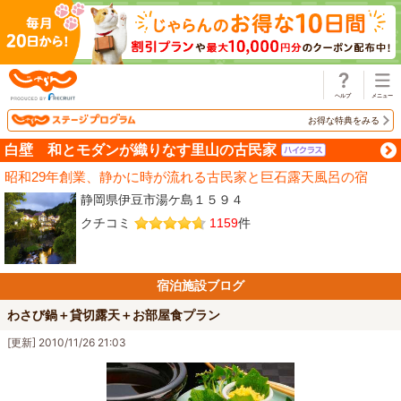
じゃらん
お得な特典をみる
白壁 和とモダンが織りなす里山の古民家
昭和29年創業、静かに時が流れる古民家と巨石露天風呂の宿
静岡県伊豆市湯ケ島１５９４
クチコミ
1159
件
宿泊施設ブログ
わさび鍋＋貸切露天＋お部屋食プラン
[更新] 2010/11/26 21:03