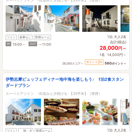
スーペリアツイン -街並みと夕焼けを-【35平米】（禁煙）
1泊
大人2名
ツイン
食事なし
禁煙ルーム
合計(税込)
IN
OUT
15:00～
～11:00
28,000
円～
1名
14,000円～
2
ポイント
%
560
28,000スコア～
ポイント～
伊勢志摩ビュッフェディナー地中海を楽しもう♪ 1泊2食スタン
ダードプラン
スーペリアツイン -街並みと夕焼けを-【35平米】（禁煙）
1泊
大人2名
ツイン
朝・夕
禁煙ルーム