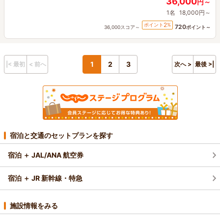
36,000
円～
1名
18,000円～
2
ポイント
%
720
36,000スコア～
ポイント～
1
2
3
|< 最初
< 前へ
次へ >
最後 >|
宿泊と交通のセットプランを探す
宿泊 ＋ JAL/ANA 航空券
宿泊 ＋ JR 新幹線・特急
施設情報をみる