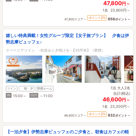
47,800
円～
1名
23,900円～
2
ポイント
%
956
47,800スコア～
ポイント～
嬉しい特典満載！女性グループ限定【女子旅プラン】 夕食は伊
勢志摩ビュッフェ♪
スーペリアツイン -街並みと夕焼けを-【35平米】（禁煙）
1泊
大人2名
ツイン
朝・夕
禁煙ルーム
合計(税込)
IN
OUT
15:00～
～11:00
46,600
円～
1名
23,300円～
2
ポイント
%
932
46,600スコア～
ポイント～
【一泊夕食】伊勢志摩ビュッフェのご夕食と、朝食はカフェの軽