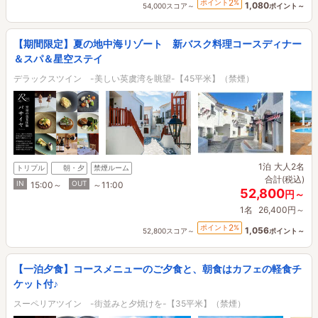
2
ポイント
%
1,080
54,000スコア～
ポイント～
【期間限定】夏の地中海リゾート 新バスク料理コースディナー
＆スパ＆星空ステイ
デラックスツイン -美しい英虞湾を眺望-【45平米】（禁煙）
1泊
大人2名
トリプル
朝・夕
禁煙ルーム
合計(税込)
IN
OUT
15:00～
～11:00
52,800
円～
1名
26,400円～
2
ポイント
%
1,056
52,800スコア～
ポイント～
【一泊夕食】コースメニューのご夕食と、朝食はカフェの軽食チ
ケット付♪
スーペリアツイン -街並みと夕焼けを-【35平米】（禁煙）