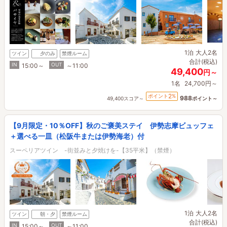
1泊
大人2名
ツイン
夕のみ
禁煙ルーム
合計(税込)
IN
OUT
15:00～
～11:00
49,400
円～
1名
24,700円～
2
ポイント
%
988
49,400スコア～
ポイント～
【9月限定・10％OFF】秋のご褒美ステイ 伊勢志摩ビュッフェ
＋選べる一皿（松阪牛または伊勢海老）付
スーペリアツイン -街並みと夕焼けを-【35平米】（禁煙）
1泊
大人2名
ツイン
朝・夕
禁煙ルーム
合計(税込)
IN
OUT
15:00～
～11:00