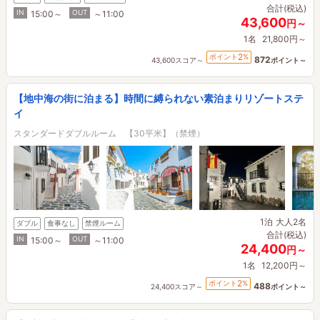
合計(税込)
IN
OUT
15:00～
～11:00
43,600
円～
1名
21,800円～
2
ポイント
%
872
43,600スコア～
ポイント～
【地中海の街に泊まる】時間に縛られない素泊まりリゾートステ
イ
スタンダードダブルルーム 【30平米】（禁煙）
1泊
大人2名
ダブル
食事なし
禁煙ルーム
合計(税込)
IN
OUT
15:00～
～11:00
24,400
円～
1名
12,200円～
2
ポイント
%
488
24,400スコア～
ポイント～