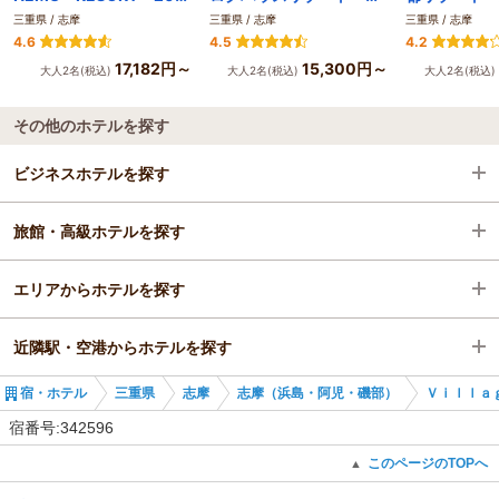
三重県 / 志摩
三重県 / 志摩
三重県 / 志摩
4.6
4.5
4.2
17,182円～
15,300円～
大人2名(税込)
大人2名(税込)
大人2名(税込)
その他のホテルを探す
ビジネスホテルを探す
旅館・高級ホテルを探す
三重県
エリアからホテルを探す
志摩
三重県
近隣駅・空港からホテルを探す
志摩（浜島・阿児・磯部）
三重県
宿・ホテル
三重県
志摩
志摩（浜島・阿児・磯部）
Ｖｉｌｌａ
鵜方駅
志摩
賢島駅
宿番号:342596
志摩（浜島・阿児・磯部）
志摩神明駅
このページのTOPへ
▲