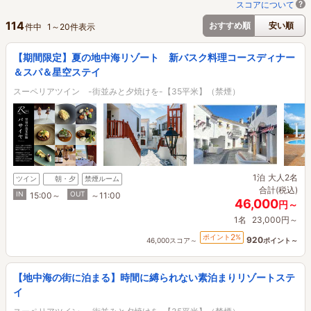
スコアについて
114
おすすめ順
安い順
件中
1
～
20
件表示
【期間限定】夏の地中海リゾート 新バスク料理コースディナー
＆スパ＆星空ステイ
スーペリアツイン -街並みと夕焼けを-【35平米】（禁煙）
1泊
大人2名
ツイン
朝・夕
禁煙ルーム
合計(税込)
IN
OUT
15:00～
～11:00
46,000
円～
1名
23,000円～
2
ポイント
%
920
46,000スコア～
ポイント～
【地中海の街に泊まる】時間に縛られない素泊まりリゾートステ
イ