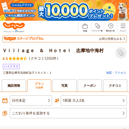
じゃらん
お得な特典をみる
Ｖｉｌｌａｇｅ ＆ Ｈｏｔｅｌ 志摩地中海村
(
クチコミ1,052件
)
4.5
ハイクラス
三重県志摩市浜島町迫子２６１９－１
地図・アクセス
プラン
施設情報
写真
クーポン
クチコミ
114件
日付未定
1部屋 大人2名
こだわり条件を追加する