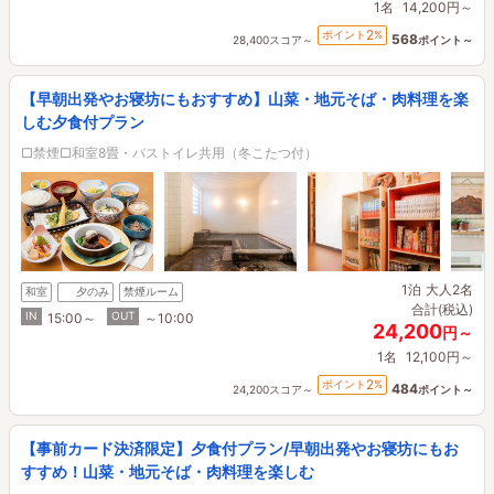
1名
14,200円～
2
ポイント
%
568
28,400スコア～
ポイント～
【早朝出発やお寝坊にもおすすめ】山菜・地元そば・肉料理を楽
しむ夕食付プラン
□禁煙□和室8畳・バストイレ共用（冬こたつ付）
1泊
大人2名
和室
夕のみ
禁煙ルーム
合計(税込)
IN
OUT
15:00～
～10:00
24,200
円～
1名
12,100円～
2
ポイント
%
484
24,200スコア～
ポイント～
【事前カード決済限定】夕食付プラン/早朝出発やお寝坊にもお
すすめ！山菜・地元そば・肉料理を楽しむ