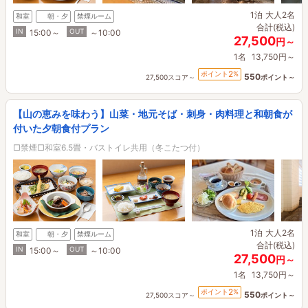
1泊
大人2名
和室
朝・夕
禁煙ルーム
合計(税込)
IN
OUT
15:00～
～10:00
27,500
円～
1名
13,750円～
2
ポイント
%
550
27,500スコア～
ポイント～
【山の恵みを味わう】山菜・地元そば・刺身・肉料理と和朝食が
付いた夕朝食付プラン
□禁煙□和室6.5畳・バストイレ共用（冬こたつ付）
1泊
大人2名
和室
朝・夕
禁煙ルーム
合計(税込)
IN
OUT
15:00～
～10:00
27,500
円～
1名
13,750円～
2
ポイント
%
550
27,500スコア～
ポイント～