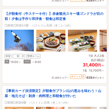
628
31,400スコア～
ポイント～
【夕朝食付（牛ステーキ付）】赤倉観光スキー場ゴンドラが目の
前！夕食は手作り和洋食・朝食は和定食
□禁煙□和室6.5畳・バストイレ共用（冬こたつ付）
1泊
大人2名
和室
朝・夕
禁煙ルーム
合計(税込)
IN
OUT
15:00～
～9:30
31,400
円～
1名
15,700円～
2
ポイント
%
628
31,400スコア～
ポイント～
【事前カード決済限定】夕朝食付プラン/山の恵みを味わう！山
菜・地元そば・刺身・肉料理と和朝食が付いた
□禁煙□和室8畳・バストイレ共用（冬こたつ付）