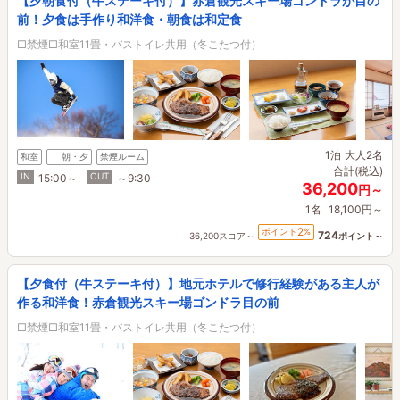
【夕朝食付（牛ステーキ付）】赤倉観光スキー場ゴンドラが目の
前！夕食は手作り和洋食・朝食は和定食
□禁煙□和室11畳・バストイレ共用（冬こたつ付）
1泊
大人2名
和室
朝・夕
禁煙ルーム
合計(税込)
IN
OUT
15:00～
～9:30
36,200
円～
1名
18,100円～
2
ポイント
%
724
36,200スコア～
ポイント～
【夕食付（牛ステーキ付）】地元ホテルで修行経験がある主人が
作る和洋食！赤倉観光スキー場ゴンドラ目の前
□禁煙□和室11畳・バストイレ共用（冬こたつ付）