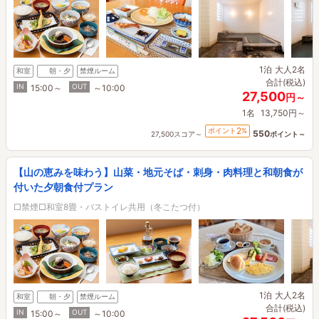
1泊
大人2名
和室
朝・夕
禁煙ルーム
合計(税込)
IN
OUT
15:00～
～10:00
27,500
円～
1名
13,750円～
2
ポイント
%
550
27,500スコア～
ポイント～
【山の恵みを味わう】山菜・地元そば・刺身・肉料理と和朝食が
付いた夕朝食付プラン
□禁煙□和室8畳・バストイレ共用（冬こたつ付）
1泊
大人2名
和室
朝・夕
禁煙ルーム
合計(税込)
IN
OUT
15:00～
～10:00