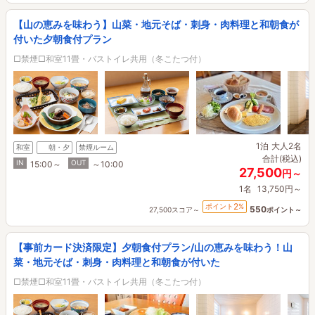
【山の恵みを味わう】山菜・地元そば・刺身・肉料理と和朝食が
付いた夕朝食付プラン
□禁煙□和室11畳・バストイレ共用（冬こたつ付）
1泊
大人2名
和室
朝・夕
禁煙ルーム
合計(税込)
IN
OUT
15:00～
～10:00
27,500
円～
1名
13,750円～
2
ポイント
%
550
27,500スコア～
ポイント～
【事前カード決済限定】夕朝食付プラン/山の恵みを味わう！山
菜・地元そば・刺身・肉料理と和朝食が付いた
□禁煙□和室11畳・バストイレ共用（冬こたつ付）