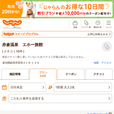
じゃらん
お得な特典をみる
赤倉温泉 エホー旅館
(
クチコミ10件
)
有効クチコミ数に達していないためクチコミ評価は表示しておりません。
新潟県妙高市田切２１８‐１３９
地図・アクセス
プラン
施設情報
クーポン
クチコミ
44件
日付未定
1部屋 大人2名
こだわり条件を追加する