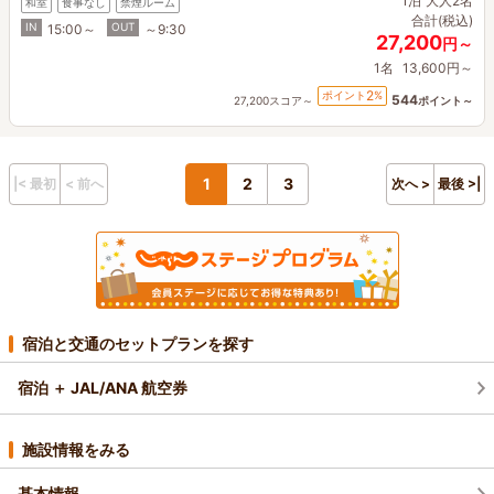
1泊
大人2名
和室
食事なし
禁煙ルーム
合計(税込)
IN
OUT
15:00～
～9:30
27,200
円～
1名
13,600円～
2
ポイント
%
544
27,200スコア～
ポイント～
1
2
3
|< 最初
< 前へ
次へ >
最後 >|
宿泊と交通のセットプランを探す
宿泊 ＋ JAL/ANA 航空券
施設情報をみる
基本情報