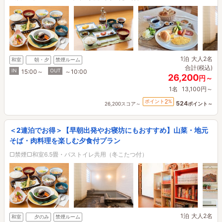
1泊
大人2名
和室
朝・夕
禁煙ルーム
合計(税込)
IN
OUT
15:00～
～10:00
26,200
円～
1名
13,100円～
2
ポイント
%
524
26,200スコア～
ポイント～
＜2連泊でお得＞【早朝出発やお寝坊にもおすすめ】山菜・地元
そば・肉料理を楽しむ夕食付プラン
□禁煙□和室6.5畳・バストイレ共用（冬こたつ付）
1泊
大人2名
和室
夕のみ
禁煙ルーム