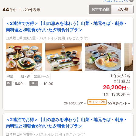
スコアについて
44
おすすめ順
安い順
件中
1
～
20
件表示
＜2連泊でお得＞【山の恵みを味わう】山菜・地元そば・刺身・
肉料理と和朝食が付いた夕朝食付プラン
□禁煙□和室6.5畳・バストイレ共用（冬こたつ付）
1泊
大人2名
和室
朝・夕
禁煙ルーム
合計(税込)
IN
OUT
15:00～
～10:00
26,200
円～
1名
13,100円～
2
ポイント
%
524
26,200スコア～
ポイント～
＜2連泊でお得＞【山の恵みを味わう】山菜・地元そば・刺身・
肉料理と和朝食が付いた夕朝食付プラン
□禁煙□和室8畳・バストイレ共用（冬こたつ付）