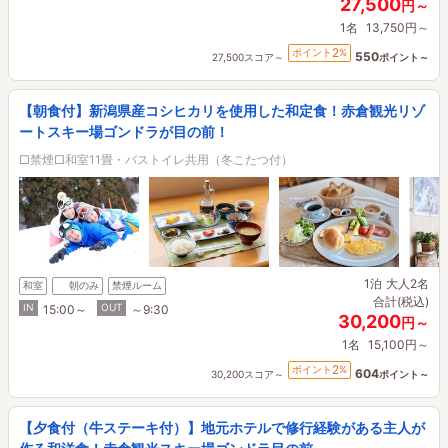
27,500
円～
1名
13,750円～
2
ポイント
%
550
27,500スコア～
ポイント～
【朝食付】新潟県産コシヒカリを使用した和定食！赤倉観光リゾ
ートスキー場ゴンドラが目の前！
□禁煙□和室11畳・バストイレ共用（冬こたつ付）
1泊
大人2名
和室
朝のみ
禁煙ルーム
合計(税込)
IN
OUT
15:00～
～9:30
30,200
円～
1名
15,100円～
2
ポイント
%
604
30,200スコア～
ポイント～
【夕食付（牛ステーキ付）】地元ホテルで修行経験がある主人が