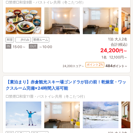
□禁煙□和室8畳・バストイレ共用（冬こたつ付）
1泊
大人2名
和室
夕のみ
禁煙ルーム
合計(税込)
IN
OUT
15:00～
～10:00
24,200
円～
1名
12,100円～
2
ポイント
%
484
24,200スコア～
ポイント～
【素泊まり】赤倉観光スキー場ゴンドラが目の前！乾燥室・ワッ
クスルーム完備×24時間入浴可能
□禁煙□和室11畳・バストイレ共用（冬こたつ付）