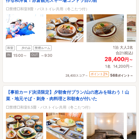
作る和洋食！赤倉観光スキー場ゴンドラ目の前
□禁煙□和室8畳・バストイレ共用（冬こたつ付）
1泊
大人2名
和室
夕のみ
禁煙ルーム
合計(税込)
IN
OUT
15:00～
～9:30
28,400
円～
1名
14,200円～
2
ポイント
%
568
28,400スコア～
ポイント～
【事前カード決済限定】夕朝食付プラン/山の恵みを味わう！山
菜・地元そば・刺身・肉料理と和朝食が付いた
□禁煙□和室6.5畳・バストイレ共用（冬こたつ付）