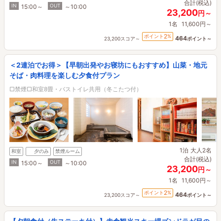
合計(税込)
IN
OUT
15:00～
～10:00
23,200
円～
1名
11,600円～
2
ポイント
%
464
23,200スコア～
ポイント～
＜2連泊でお得＞【早朝出発やお寝坊にもおすすめ】山菜・地元
そば・肉料理を楽しむ夕食付プラン
□禁煙□和室8畳・バストイレ共用（冬こたつ付）
1泊
大人2名
和室
夕のみ
禁煙ルーム
合計(税込)
IN
OUT
15:00～
～10:00
23,200
円～
1名
11,600円～
2
ポイント
%
464
23,200スコア～
ポイント～