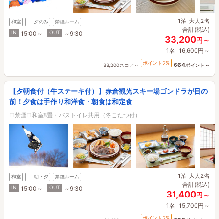
1泊
大人2名
和室
夕のみ
禁煙ルーム
合計(税込)
IN
OUT
15:00～
～9:30
33,200
円～
1名
16,600円～
2
ポイント
%
664
33,200スコア～
ポイント～
【夕朝食付（牛ステーキ付）】赤倉観光スキー場ゴンドラが目の
前！夕食は手作り和洋食・朝食は和定食
□禁煙□和室8畳・バストイレ共用（冬こたつ付）
1泊
大人2名
和室
朝・夕
禁煙ルーム
合計(税込)
IN
OUT
15:00～
～9:30
31,400
円～
1名
15,700円～
2
ポイント
%