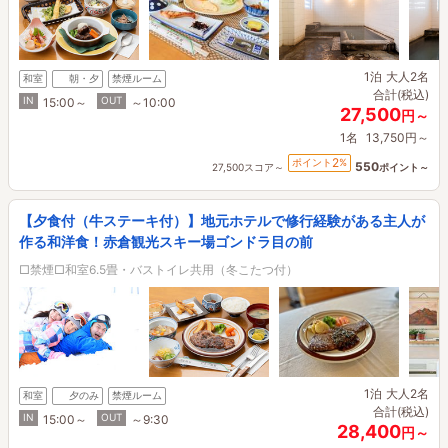
1泊
大人2名
和室
朝・夕
禁煙ルーム
合計(税込)
IN
OUT
15:00～
～10:00
27,500
円～
1名
13,750円～
2
ポイント
%
550
27,500スコア～
ポイント～
【夕食付（牛ステーキ付）】地元ホテルで修行経験がある主人が
作る和洋食！赤倉観光スキー場ゴンドラ目の前
□禁煙□和室6.5畳・バストイレ共用（冬こたつ付）
1泊
大人2名
和室
夕のみ
禁煙ルーム
合計(税込)
IN
OUT
15:00～
～9:30
28,400
円～