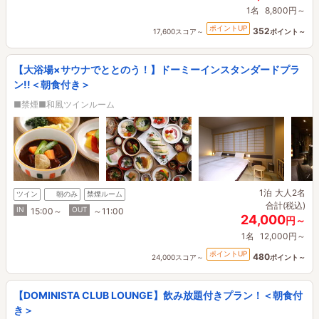
1名
8,800円～
ポイントUP
352
17,600スコア～
ポイント～
【大浴場×サウナでととのう！】ドーミーインスタンダードプラ
ン!!＜朝食付き＞
■禁煙■和風ツインルーム
1泊
大人2名
ツイン
朝のみ
禁煙ルーム
合計(税込)
IN
OUT
15:00～
～11:00
24,000
円～
1名
12,000円～
ポイントUP
480
24,000スコア～
ポイント～
【DOMINISTA CLUB LOUNGE】飲み放題付きプラン！＜朝食付
き＞