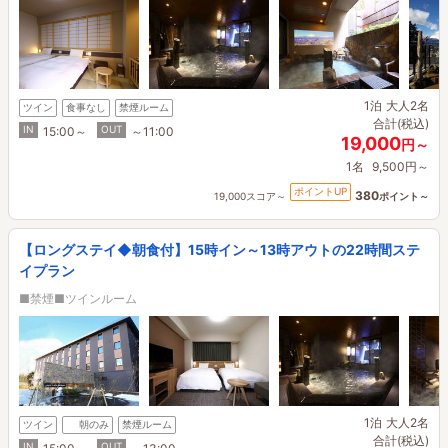
1泊
大人2名
ツイン
食事なし
禁煙ルーム
合計(税込)
IN
OUT
15:00～
～11:00
19,000
円～
1名
9,500円～
ポイントUP
380
19,000スコア～
ポイント～
【ロングステイ◆朝食付】15時イン～13時アウトの22時間ステ
イプラン
■禁煙■ツインルーム
1泊
大人2名
ツイン
朝のみ
禁煙ルーム
合計(税込)
IN
OUT