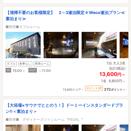
【清掃不要のお客様限定】 2～3連泊限定☆Weco連泊プラン≪
素泊まり≫
■禁煙■ダブルルーム
1泊
大人2名
ダブル
食事なし
禁煙ルーム
合計(税込)
IN
OUT
15:00～
～11:00
13,600
円～
1名
6,800円～
ポイントUP
272
13,600スコア～
ポイント～
【大浴場×サウナでととのう！】ドーミーインスタンダードプラ
ン!!＜素泊まり＞
■禁煙■ デザイナーズツインルーム〝PEDAL〝