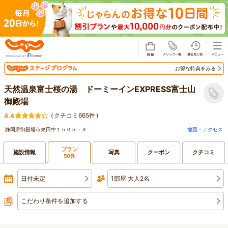
じゃらん
お得な特典をみる
天然温泉富士桜の湯 ドーミーインEXPRESS富士山
御殿場
(
クチコミ665件
)
4.4
静岡県御殿場市東田中１５０５－３
地図・アクセス
プラン
施設情報
写真
クーポン
クチコミ
50件
日付未定
1部屋 大人2名
こだわり条件を追加する