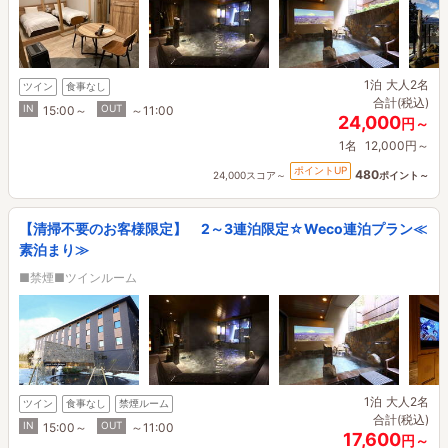
1泊
大人2名
ツイン
食事なし
合計(税込)
IN
OUT
15:00～
～11:00
24,000
円～
1名
12,000円～
ポイントUP
480
24,000スコア～
ポイント～
【清掃不要のお客様限定】 2～3連泊限定☆Weco連泊プラン≪
素泊まり≫
■禁煙■ツインルーム
1泊
大人2名
ツイン
食事なし
禁煙ルーム
合計(税込)
IN
OUT
15:00～
～11:00
17,600
円～