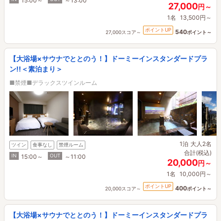
15:00～
～13:00
27,000
円～
1名
13,500円～
ポイントUP
540
27,000スコア～
ポイント～
【大浴場×サウナでととのう！】ドーミーインスタンダードプラ
ン!!＜素泊まり＞
■禁煙■デラックスツインルーム
1泊
大人2名
ツイン
食事なし
禁煙ルーム
合計(税込)
IN
OUT
15:00～
～11:00
20,000
円～
1名
10,000円～
ポイントUP
400
20,000スコア～
ポイント～
【大浴場×サウナでととのう！】ドーミーインスタンダードプラ