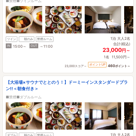
■禁煙■ツインルーム
1泊
大人2名
ツイン
朝のみ
禁煙ルーム
合計(税込)
IN
OUT
15:00～
～11:00
23,000
円～
1名
11,500円～
ポイントUP
460
23,000スコア～
ポイント～
【大浴場×サウナでととのう！】ドーミーインスタンダードプラ
ン!!＜朝食付き＞
■禁煙■ダブルルーム
1泊
大人2名
ダブル
朝のみ
禁煙ルーム