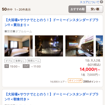
スコアについて
50
おすすめ順
安い順
件中
1
～
20
件表示
【大浴場×サウナでととのう！】ドーミーインスタンダードプラ
ン!!＜素泊まり＞
■禁煙■ダブルルーム
1泊
大人2名
ダブル
食事なし
禁煙ルーム
合計(税込)
IN
OUT
15:00～
～11:00
14,000
円～
1名
7,000円～
ポイントUP
280
14,000スコア～
ポイント～
【大浴場×サウナでととのう！】ドーミーインスタンダードプラ
ン!!＜朝食付き＞