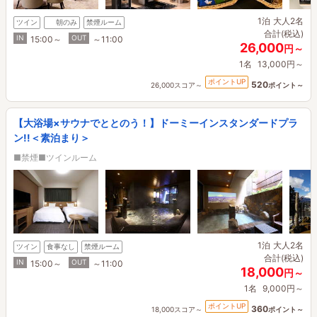
1泊
大人2名
ツイン
朝のみ
禁煙ルーム
合計(税込)
IN
OUT
15:00～
～11:00
26,000
円～
1名
13,000円～
ポイントUP
520
26,000スコア～
ポイント～
【大浴場×サウナでととのう！】ドーミーインスタンダードプラ
ン!!＜素泊まり＞
■禁煙■ツインルーム
1泊
大人2名
ツイン
食事なし
禁煙ルーム
合計(税込)
IN
OUT
15:00～
～11:00
18,000
円～
1名
9,000円～
ポイントUP
360
18,000スコア～
ポイント～