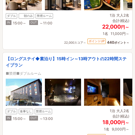
1泊
大人2名
ダブル
朝のみ
禁煙ルーム
合計(税込)
IN
OUT
15:00～
～11:00
22,000
円～
1名
11,000円～
ポイントUP
440
22,000スコア～
ポイント～
【ロングステイ◆素泊り】15時イン～13時アウトの22時間ステ
イプラン
■禁煙■ダブルルーム
1泊
大人2名
ダブル
食事なし
禁煙ルーム
合計(税込)
IN
OUT
15:00～
～13:00
18,000
円～
1名
9,000円～