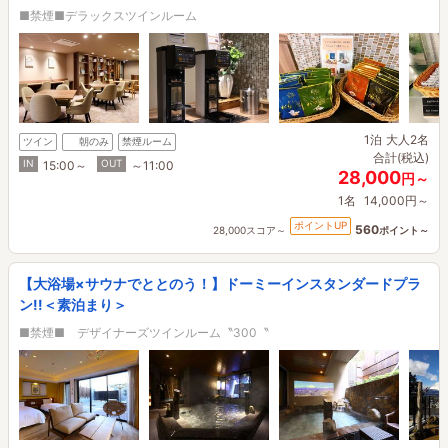
■禁煙■デラックスツインルーム
1泊
大人2名
ツイン
朝のみ
禁煙ルーム
合計(税込)
IN
OUT
15:00～
～11:00
28,000
円～
1名
14,000円～
ポイントUP
560
28,000スコア～
ポイント～
【大浴場×サウナでととのう！】ドーミーインスタンダードプラ
ン!!＜素泊まり＞
■禁煙■ デザイナーズツインルーム〝300〝