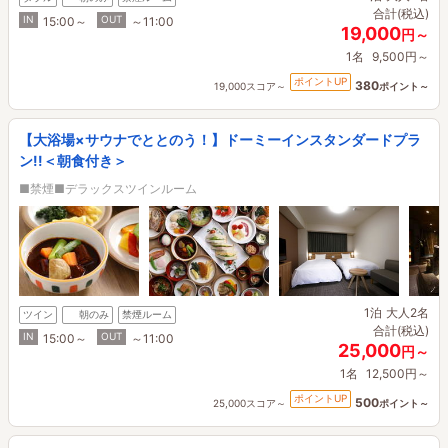
合計(税込)
IN
OUT
15:00～
～11:00
19,000
円～
1名
9,500円～
ポイントUP
380
19,000スコア～
ポイント～
【大浴場×サウナでととのう！】ドーミーインスタンダードプラ
ン!!＜朝食付き＞
■禁煙■デラックスツインルーム
1泊
大人2名
ツイン
朝のみ
禁煙ルーム
合計(税込)
IN
OUT
15:00～
～11:00
25,000
円～
1名
12,500円～
ポイントUP
500
25,000スコア～
ポイント～