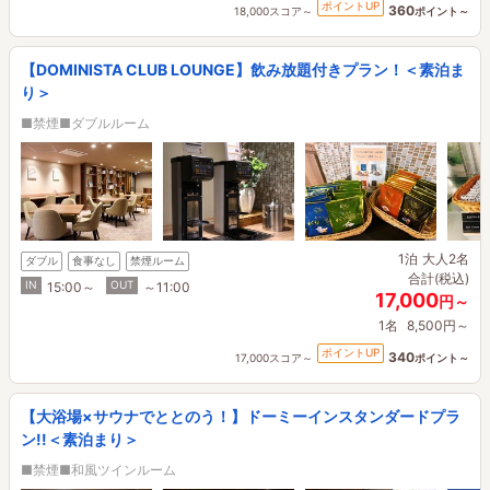
ポイントUP
360
18,000スコア～
ポイント～
【DOMINISTA CLUB LOUNGE】飲み放題付きプラン！＜素泊ま
り＞
■禁煙■ダブルルーム
1泊
大人2名
ダブル
食事なし
禁煙ルーム
合計(税込)
IN
OUT
15:00～
～11:00
17,000
円～
1名
8,500円～
ポイントUP
340
17,000スコア～
ポイント～
【大浴場×サウナでととのう！】ドーミーインスタンダードプラ
ン!!＜素泊まり＞
■禁煙■和風ツインルーム