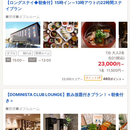
【ロングステイ◆朝食付】15時イン～13時アウトの22時間ステ
イプラン
■禁煙■ダブルルーム
1泊
大人2名
ダブル
朝のみ
禁煙ルーム
合計(税込)
IN
OUT
15:00～
～13:00
23,000
円～
1名
11,500円～
ポイントUP
460
23,000スコア～
ポイント～
【DOMINISTA CLUB LOUNGE】飲み放題付きプラン！＜朝食付
き＞
■禁煙■ダブルルーム