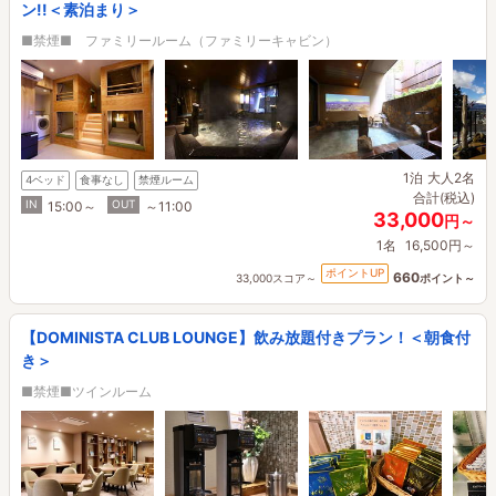
ン!!＜素泊まり＞
■禁煙■ ファミリールーム（ファミリーキャビン）
1泊
大人2名
4ベッド
食事なし
禁煙ルーム
合計(税込)
IN
OUT
15:00～
～11:00
33,000
円～
1名
16,500円～
ポイントUP
660
33,000スコア～
ポイント～
【DOMINISTA CLUB LOUNGE】飲み放題付きプラン！＜朝食付
き＞
■禁煙■ツインルーム