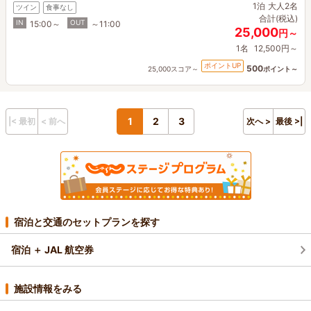
1泊
大人2名
ツイン
食事なし
合計(税込)
IN
OUT
15:00～
～11:00
25,000
円～
1名
12,500円～
ポイントUP
500
25,000スコア～
ポイント～
1
2
3
|< 最初
< 前へ
次へ >
最後 >|
宿泊と交通のセットプランを探す
宿泊 ＋ JAL 航空券
施設情報をみる