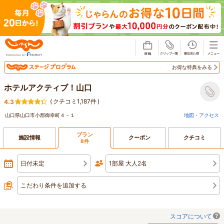
じゃらん
お得な特典をみる
ホテルアクティブ！山口
(
クチコミ1,187件
)
4.3
山口県山口市小郡御幸町４－１
地図・アクセス
プラン
施設情報
クーポン
クチコミ
8件
日付未定
1部屋 大人2名
こだわり条件を追加する
スコアについて