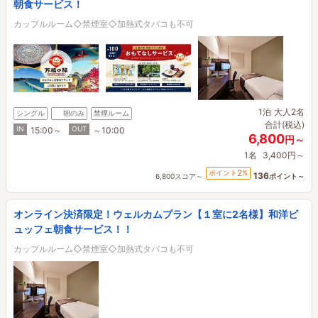
朝食サービス！
カップルルーム◇禁煙室◇加熱式タバコも不可
1泊
大人2名
シングル
朝のみ
禁煙ルーム
合計(税込)
IN
OUT
15:00～
～10:00
6,800
円～
1名
3,400円～
2
ポイント
%
136
6,800スコア～
ポイント～
オンライン決済限定！ウェルカムプラン【１室に2名様】和洋ビ
ュッフェ朝食サービス！！
カップルルーム◇禁煙室◇加熱式タバコも不可