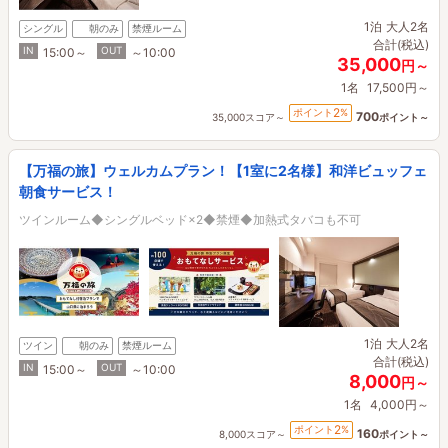
1泊
大人2名
シングル
朝のみ
禁煙ルーム
合計(税込)
IN
OUT
15:00～
～10:00
35,000
円～
1名
17,500円～
2
ポイント
%
700
35,000スコア～
ポイント～
【万福の旅】ウェルカムプラン！【1室に2名様】和洋ビュッフェ
朝食サービス！
ツインルーム◆シングルベッド×2◆禁煙◆加熱式タバコも不可
1泊
大人2名
ツイン
朝のみ
禁煙ルーム
合計(税込)
IN
OUT
15:00～
～10:00
8,000
円～
1名
4,000円～
2
ポイント
%
160
8,000スコア～
ポイント～