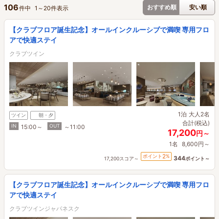
106
おすすめ順
安い順
件中
1
～
20
件表示
【クラブフロア誕生記念】オールインクルーシブで満喫 専用フロ
アで快適ステイ
クラブツイン
1泊
大人2名
ツイン
朝・夕
合計(税込)
IN
OUT
15:00～
～11:00
17,200
円～
1名
8,600円～
2
ポイント
%
344
17,200スコア～
ポイント～
【クラブフロア誕生記念】オールインクルーシブで満喫 専用フロ
アで快適ステイ
クラブツインジャパネスク