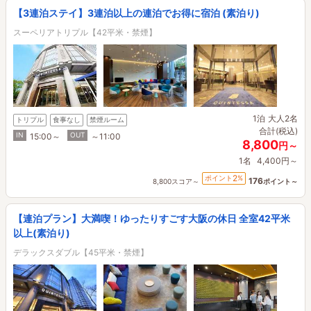
【3連泊ステイ】3連泊以上の連泊でお得に宿泊 (素泊り)
スーペリアトリプル【42平米・禁煙】
1泊
大人2名
トリプル
食事なし
禁煙ルーム
合計(税込)
IN
OUT
15:00～
～11:00
8,800
円～
1名
4,400円～
2
ポイント
%
176
8,800スコア～
ポイント～
【連泊プラン】大満喫！ゆったりすごす大阪の休日 全室42平米
以上(素泊り)
デラックスダブル【45平米・禁煙】