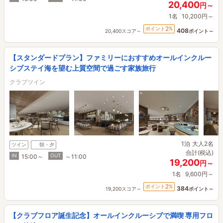
20,400
円～
1名
10,200円～
2
ポイント
%
408
20,400スコア～
ポイント～
【スタンダードプラン】ファミリーにおすすめオールインクルー
シブステイ海を望む上質空間で過ごす家族旅行
クラブツイン
1泊
大人2名
ツイン
朝・夕
合計(税込)
IN
OUT
15:00～
～11:00
19,200
円～
1名
9,600円～
2
ポイント
%
384
19,200スコア～
ポイント～
【クラブフロア誕生記念】オールインクルーシブで満喫 専用フロ