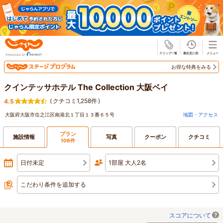
じゃらん
お得な特典をみる
クインテッサホテル The Collection 大阪ベイ
(
クチコミ1,258件
)
4.5
大阪府大阪市住之江区南港北１丁目１３番６５号
地図・アクセス
プラン
施設情報
写真
クーポン
クチコミ
106件
日付未定
1部屋 大人2名
こだわり条件を追加する
スコアについて