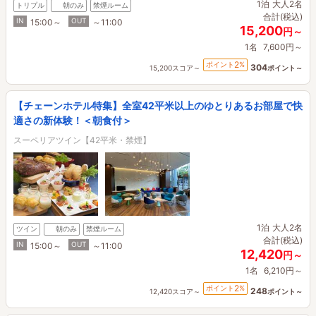
1泊
大人2名
トリプル
朝のみ
禁煙ルーム
合計(税込)
IN
OUT
15:00～
～11:00
15,200
円～
1名
7,600円～
2
ポイント
%
304
15,200スコア～
ポイント～
【チェーンホテル特集】全室42平米以上のゆとりあるお部屋で快
適さの新体験！＜朝食付＞
スーペリアツイン【42平米・禁煙】
1泊
大人2名
ツイン
朝のみ
禁煙ルーム
合計(税込)
IN
OUT
15:00～
～11:00
12,420
円～
1名
6,210円～
2
ポイント
%
248
12,420スコア～
ポイント～