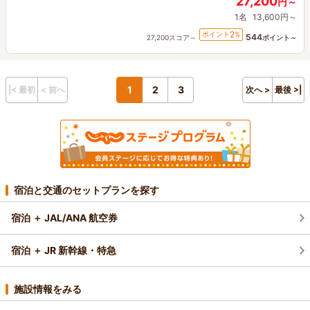
27,200
円～
1名
13,600円～
2
ポイント
%
544
27,200スコア～
ポイント～
1
2
3
|< 最初
< 前へ
次へ >
最後 >|
宿泊と交通のセットプランを探す
宿泊 ＋ JAL/ANA 航空券
宿泊 ＋ JR 新幹線・特急
施設情報をみる