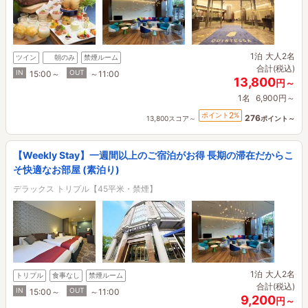
1泊
大人2名
ツイン
朝のみ
禁煙ルーム
合計(税込)
IN
OUT
15:00～
～11:00
13,800
円～
1名
6,900円～
2
ポイント
%
276
13,800スコア～
ポイント～
【Weekly Stay】一週間以上のご宿泊がお得 長期の滞在だからこ
そ快適なお部屋 (素泊り)
デラックス トリプル【45平米・禁煙】
1泊
大人2名
トリプル
食事なし
禁煙ルーム
合計(税込)
IN
OUT
15:00～
～11:00
9,200
円～