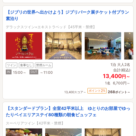
【ジブリの世界へ出かけよう】ジブリパーク展チケット付プラン
素泊り
デラックスツイン+エキストラベッド【45平米・禁煙】
1泊
大人2名
ツイン
食事なし
禁煙ルーム
合計(税込)
IN
OUT
15:00～
～11:00
13,400
円～
1名
6,700円～
2
ポイント
%
268
13,400スコア～
ポイント～
【スタンダードプラン】全室42平米以上 ゆとりのお部屋でゆっ
たりベイエリアステイ80種類の朝食ビュッフェ
スーペリアツイン【42平米・禁煙】