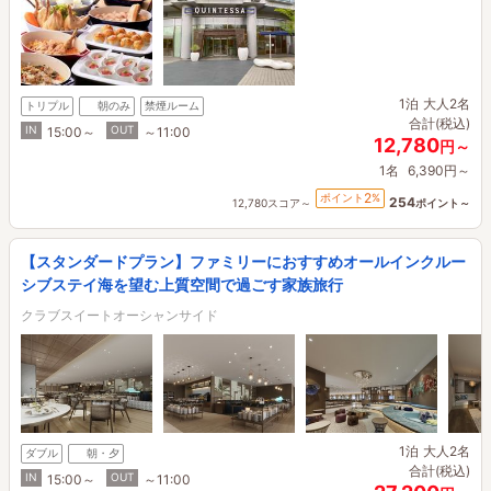
1泊
大人2名
トリプル
朝のみ
禁煙ルーム
合計(税込)
IN
OUT
15:00～
～11:00
12,780
円～
1名
6,390円～
2
ポイント
%
254
12,780スコア～
ポイント～
【スタンダードプラン】ファミリーにおすすめオールインクルー
シブステイ海を望む上質空間で過ごす家族旅行
クラブスイートオーシャンサイド
1泊
大人2名
ダブル
朝・夕
合計(税込)
IN
OUT
15:00～
～11:00