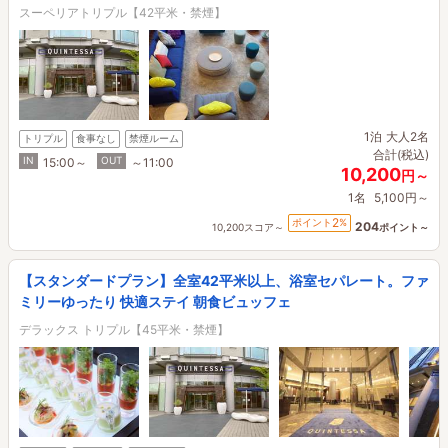
スーペリアトリプル【42平米・禁煙】
1泊
大人2名
トリプル
食事なし
禁煙ルーム
合計(税込)
IN
OUT
15:00～
～11:00
10,200
円～
1名
5,100円～
2
ポイント
%
204
10,200スコア～
ポイント～
【スタンダードプラン】全室42平米以上、浴室セパレート。ファ
ミリーゆったり 快適ステイ 朝食ビュッフェ
デラックス トリプル【45平米・禁煙】