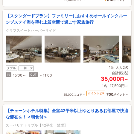
【スタンダードプラン】ファミリーにおすすめオールインクルー
シブステイ海を望む上質空間で過ごす家族旅行
クラブスイートハーバーサイド
1泊
大人2名
ダブル
朝・夕
合計(税込)
IN
OUT
15:00～
～11:00
35,000
円～
1名
17,500円～
2
ポイント
%
700
35,000スコア～
ポイント～
【チェーンホテル特集】全室42平米以上ゆとりあるお部屋で快適
な滞在を！＜朝食付＞
スーペリアトリプル【42平米・禁煙】