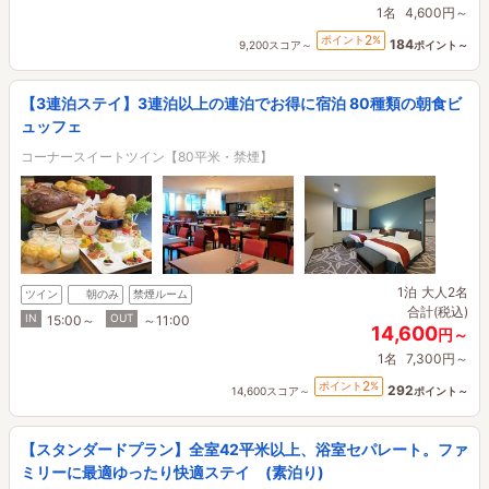
1名
4,600円～
2
ポイント
%
184
9,200スコア～
ポイント～
【3連泊ステイ】3連泊以上の連泊でお得に宿泊 80種類の朝食ビ
ュッフェ
コーナースイートツイン【80平米・禁煙】
1泊
大人2名
ツイン
朝のみ
禁煙ルーム
合計(税込)
IN
OUT
15:00～
～11:00
14,600
円～
1名
7,300円～
2
ポイント
%
292
14,600スコア～
ポイント～
【スタンダードプラン】全室42平米以上、浴室セパレート。ファ
ミリーに最適ゆったり快適ステイ (素泊り)