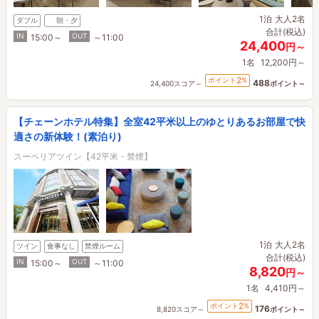
1泊
大人2名
ダブル
朝・夕
合計(税込)
IN
OUT
15:00～
～11:00
24,400
円～
1名
12,200円～
2
ポイント
%
488
24,400スコア～
ポイント～
【チェーンホテル特集】全室42平米以上のゆとりあるお部屋で快
適さの新体験！(素泊り)
スーペリアツイン【42平米・禁煙】
1泊
大人2名
ツイン
食事なし
禁煙ルーム
合計(税込)
IN
OUT
15:00～
～11:00
8,820
円～
1名
4,410円～
2
ポイント
%
176
8,820スコア～
ポイント～