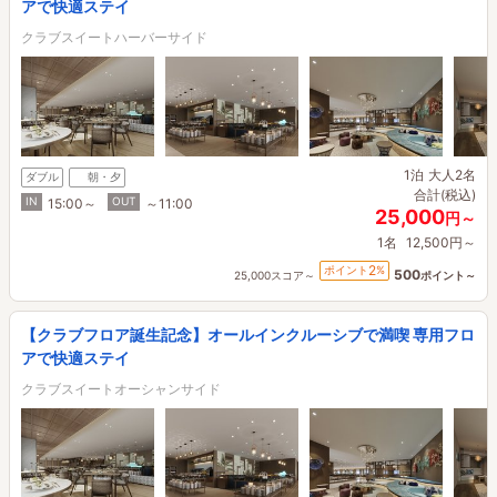
アで快適ステイ
クラブスイートハーバーサイド
1泊
大人2名
ダブル
朝・夕
合計(税込)
IN
OUT
15:00～
～11:00
25,000
円～
1名
12,500円～
2
ポイント
%
500
25,000スコア～
ポイント～
【クラブフロア誕生記念】オールインクルーシブで満喫 専用フロ
アで快適ステイ
クラブスイートオーシャンサイド