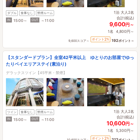
1泊
大人2名
ダブル
食事なし
禁煙ルーム
合計(税込)
IN
OUT
15:00～
～11:00
9,600
円～
1名
4,800円～
2
ポイント
%
192
9,600スコア～
ポイント～
【スタンダードプラン】全室42平米以上 ゆとりのお部屋でゆっ
たりベイエリアステイ(素泊り)
デラックスツイン【45平米・禁煙】
1泊
大人2名
ツイン
食事なし
禁煙ルーム
合計(税込)
IN
OUT
15:00～
～11:00
10,600
円～
1名
5,300円～
2
ポイント
%
212
10,600スコア～
ポイント～