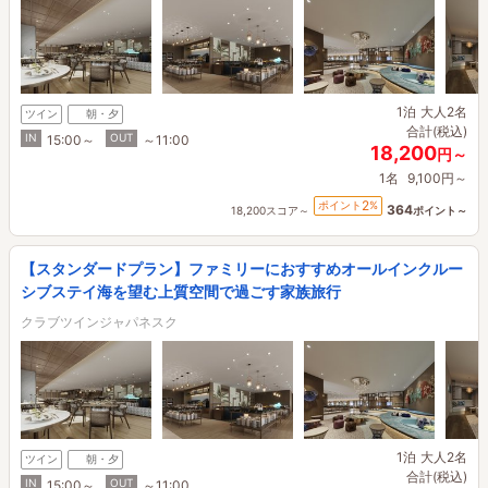
1泊
大人2名
ツイン
朝・夕
合計(税込)
IN
OUT
15:00～
～11:00
18,200
円～
1名
9,100円～
2
ポイント
%
364
18,200スコア～
ポイント～
【スタンダードプラン】ファミリーにおすすめオールインクルー
シブステイ海を望む上質空間で過ごす家族旅行
クラブツインジャパネスク
1泊
大人2名
ツイン
朝・夕
合計(税込)
IN
OUT
15:00～
～11:00