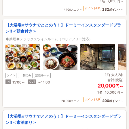
1名
7,050円～
ポイントUP
282
14,100スコア～
ポイント～
【大浴場×サウナでととのう！】ドーミーインスタンダードプラ
ン!!＜朝食付き＞
◆禁煙◆デラックスツインルーム（バリアフリー対応）
1泊
大人2名
ツイン
朝のみ
禁煙ルーム
合計(税込)
IN
OUT
15:00～
～11:00
20,000
円～
1名
10,000円～
ポイントUP
400
20,000スコア～
ポイント～
【大浴場×サウナでととのう！】ドーミーインスタンダードプラ
ン!!＜素泊まり＞