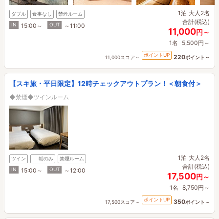
1泊
大人2名
ダブル
食事なし
禁煙ルーム
合計(税込)
IN
OUT
15:00～
～11:00
11,000
円～
1名
5,500円～
ポイントUP
220
11,000スコア～
ポイント～
【スキ旅・平日限定】12時チェックアウトプラン！＜朝食付＞
◆禁煙◆ツインルーム
1泊
大人2名
ツイン
朝のみ
禁煙ルーム
合計(税込)
IN
OUT
15:00～
～12:00
17,500
円～
1名
8,750円～
ポイントUP
350
17,500スコア～
ポイント～