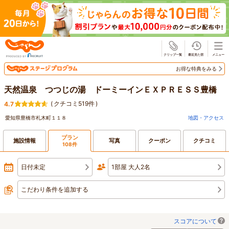
じゃらん
お得な特典をみる
天然温泉 つつじの湯 ドーミーインＥＸＰＲＥＳＳ豊橋
(
クチコミ519件
)
4.7
愛知県豊橋市札木町１１８
地図・アクセス
プラン
施設情報
写真
クーポン
クチコミ
108件
日付未定
1部屋 大人2名
こだわり条件を追加する
スコアについて