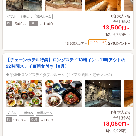
1泊
大人2名
ダブル
食事なし
禁煙ルーム
合計(税込)
IN
OUT
15:00～
～11:00
13,500
円～
1名
6,750円～
ポイントUP
270
13,500スコア～
ポイント～
【チェーンホテル特集】ロングステイ13時イン～11時アウトの
22時間ステイ■朝食付き【8月】
◆禁煙◆ロングステイダブルルーム（2ドア冷蔵庫・電子レンジ）
1泊
大人2名
ダブル
朝のみ
禁煙ルーム
合計(税込)
IN
OUT
13:00～
～11:00
18,050
円～
1名
9,025円～