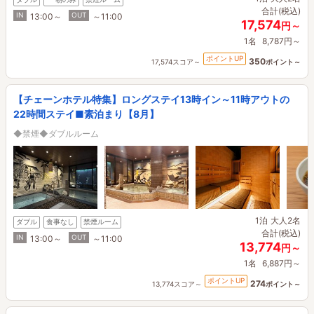
合計(税込)
IN
OUT
13:00～
～11:00
17,574
円～
1名
8,787円～
ポイントUP
350
17,574スコア～
ポイント～
【チェーンホテル特集】ロングステイ13時イン～11時アウトの
22時間ステイ■素泊まり【8月】
◆禁煙◆ダブルルーム
1泊
大人2名
ダブル
食事なし
禁煙ルーム
合計(税込)
IN
OUT
13:00～
～11:00
13,774
円～
1名
6,887円～
ポイントUP
274
13,774スコア～
ポイント～