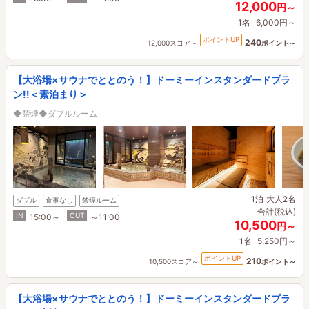
12,000
円～
1名
6,000円～
ポイントUP
240
12,000スコア～
ポイント～
【大浴場×サウナでととのう！】ドーミーインスタンダードプラ
ン!!＜素泊まり＞
◆禁煙◆ダブルルーム
1泊
大人2名
ダブル
食事なし
禁煙ルーム
合計(税込)
IN
OUT
15:00～
～11:00
10,500
円～
1名
5,250円～
ポイントUP
210
10,500スコア～
ポイント～
【大浴場×サウナでととのう！】ドーミーインスタンダードプラ