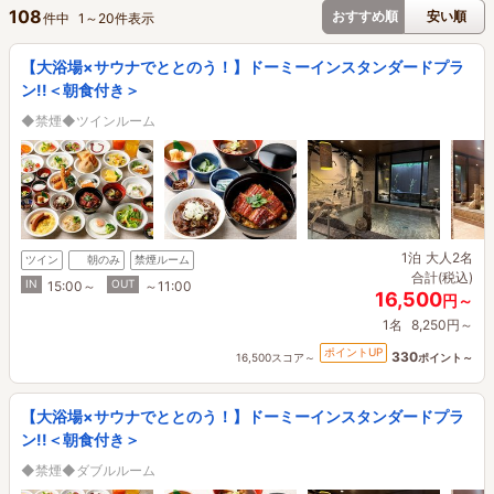
108
おすすめ順
安い順
件中
1
～
20
件表示
【大浴場×サウナでととのう！】ドーミーインスタンダードプラ
ン!!＜朝食付き＞
◆禁煙◆ツインルーム
1泊
大人2名
ツイン
朝のみ
禁煙ルーム
合計(税込)
IN
OUT
15:00～
～11:00
16,500
円～
1名
8,250円～
ポイントUP
330
16,500スコア～
ポイント～
【大浴場×サウナでととのう！】ドーミーインスタンダードプラ
ン!!＜朝食付き＞
◆禁煙◆ダブルルーム