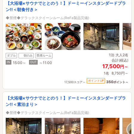
【大浴場×サウナでととのう！】ドーミーインスタンダードプラ
ン!!＜朝食付き＞
◆禁煙◆デラックスクイーンルーム(ReFa製品完備)
1泊
大人2名
ダブル
朝のみ
禁煙ルーム
合計(税込)
IN
OUT
15:00～
～11:00
17,500
円～
1名
8,750円～
ポイントUP
350
17,500スコア～
ポイント～
【大浴場×サウナでととのう！】ドーミーインスタンダードプラ
ン!!＜素泊まり＞
◆禁煙◆デラックスクイーンルーム(ReFa製品完備)