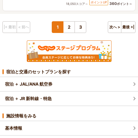
ポイントUP
360
18,050スコア～
ポイント～
1
2
3
|< 最初
< 前へ
次へ >
最後 >|
宿泊と交通のセットプランを探す
宿泊 ＋ JAL/ANA 航空券
宿泊 ＋ JR 新幹線・特急
施設情報をみる
基本情報