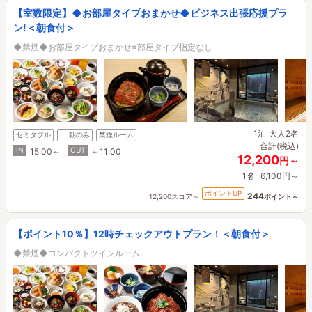
【室数限定】◆お部屋タイプおまかせ◆ビジネス出張応援プラ
ン!＜朝食付＞
◆禁煙◆お部屋タイプおまかせ※部屋タイプ指定なし
1泊
大人2名
セミダブル
朝のみ
禁煙ルーム
合計(税込)
IN
OUT
15:00～
～11:00
12,200
円～
1名
6,100円～
ポイントUP
244
12,200スコア～
ポイント～
【ポイント10％】12時チェックアウトプラン！＜朝食付＞
◆禁煙◆コンパクトツインルーム