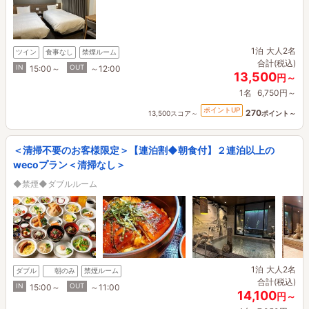
1泊
大人2名
ツイン
食事なし
禁煙ルーム
合計(税込)
IN
OUT
15:00～
～12:00
13,500
円～
1名
6,750円～
ポイントUP
270
13,500スコア～
ポイント～
＜清掃不要のお客様限定＞【連泊割◆朝食付】２連泊以上の
wecoプラン＜清掃なし＞
◆禁煙◆ダブルルーム
1泊
大人2名
ダブル
朝のみ
禁煙ルーム
合計(税込)
IN
OUT
15:00～
～11:00
14,100
円～