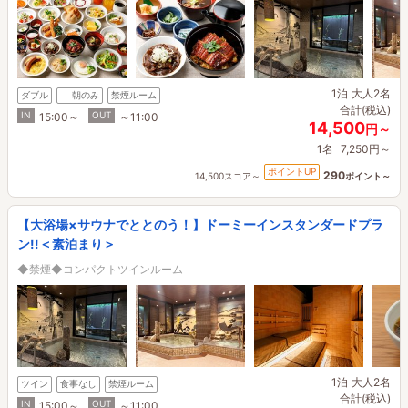
1泊
大人2名
ダブル
朝のみ
禁煙ルーム
合計(税込)
IN
OUT
15:00～
～11:00
14,500
円～
1名
7,250円～
ポイントUP
290
14,500スコア～
ポイント～
【大浴場×サウナでととのう！】ドーミーインスタンダードプラ
ン!!＜素泊まり＞
◆禁煙◆コンパクトツインルーム
1泊
大人2名
ツイン
食事なし
禁煙ルーム
合計(税込)
IN
OUT
15:00～
～11:00