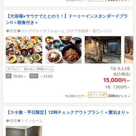
【大浴場×サウナでととのう！】ドーミーインスタンダードプラ
ン!!＜朝食付き＞
◆禁煙◆ロングステイダブルルーム（2ドア冷蔵庫・電子レンジ）
1泊
大人2名
ダブル
朝のみ
禁煙ルーム
合計(税込)
IN
OUT
15:00～
～11:00
15,000
円～
1名
7,500円～
ポイントUP
300
15,000スコア～
ポイント～
【スキ旅・平日限定】12時チェックアウトプラン！＜素泊まり＞
◆禁煙◆ツインルーム