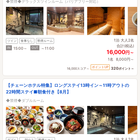
◆禁煙◆デラックスツインルーム（バリアフリー対応）
1泊
大人2名
ツイン
食事なし
禁煙ルーム
合計(税込)
IN
OUT
15:00～
～11:00
16,000
円～
1名
8,000円～
ポイントUP
320
16,000スコア～
ポイント～
【チェーンホテル特集】ロングステイ13時イン～11時アウトの
22時間ステイ■朝食付き【8月】
◆禁煙◆ダブルルーム
1泊
大人2名
ダブル
朝のみ
禁煙ルーム