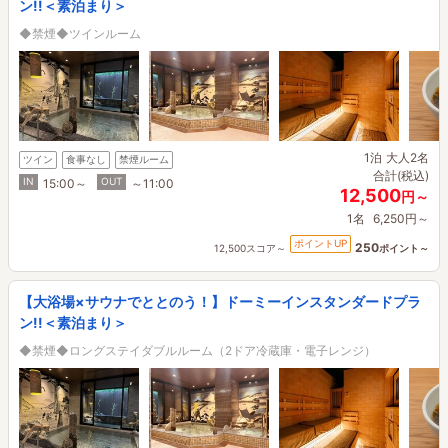
ン!!＜素泊まり＞
◆禁煙◆ツインルーム
1泊
大人2名
ツイン
食事なし
禁煙ルーム
合計(税込)
IN
OUT
15:00～
～11:00
12,500
円～
1名
6,250円～
ポイントUP
250
12,500スコア～
ポイント～
【大浴場×サウナでととのう！】ドーミーインスタンダードプラ
ン!!＜素泊まり＞
◆禁煙◆ロングステイダブルルーム（2ドア冷蔵庫・電子レンジ）