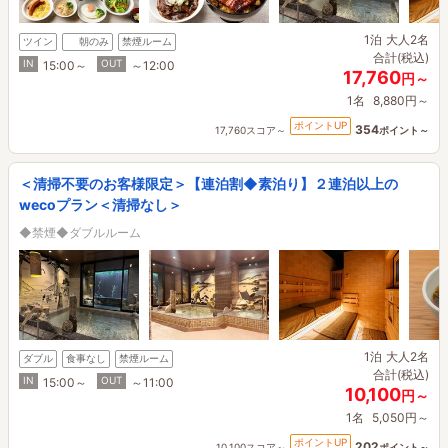
1泊
大人2名
ツイン
朝のみ
禁煙ルーム
合計(税込)
IN
OUT
15:00～
～12:00
17,760
円～
1名
8,880円～
ポイントUP
354
17,760スコア～
ポイント～
＜清掃不要のお客様限定＞【連泊割◆素泊り】２連泊以上の
wecoプラン＜清掃なし＞
◆禁煙◆ダブルルーム
1泊
大人2名
ダブル
食事なし
禁煙ルーム
合計(税込)
IN
OUT
15:00～
～11:00
10,100
円～
1名
5,050円～
ポイントUP
202
10,100スコア～
ポイント～