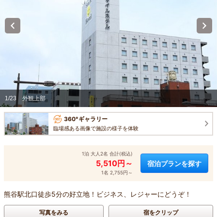
1/23
外観上部
360°ギャラリー
臨場感ある画像で施設の様子を体験
1泊 大人2名 合計(税込)
5,510円～
宿泊プランを探す
1名 2,755円～
熊谷駅北口徒歩5分の好立地！ビジネス、レジャーにどうぞ！
写真をみる
宿をクリップ