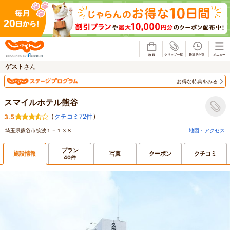
じゃらん
ゲスト
さん
お得な特典をみる
スマイルホテル熊谷
(
クチコミ72件
)
3.5
埼玉県熊谷市筑波１－１３８
地図・アクセス
プラン
施設情報
写真
クーポン
クチコミ
40件