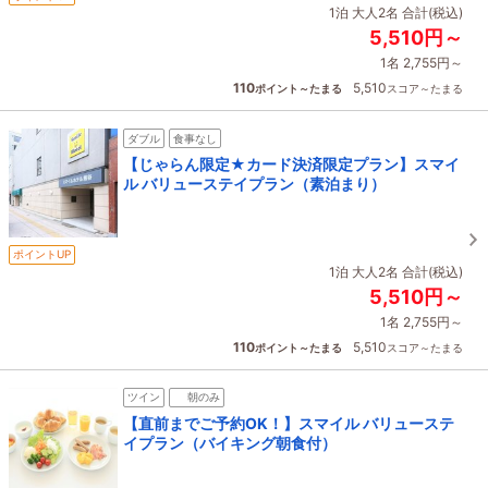
1泊 大人2名 合計(税込)
5,510円～
1名 2,755円～
110
5,510
ポイント～たまる
スコア～たまる
ダブル
食事なし
【じゃらん限定★カード決済限定プラン】スマイ
ル バリューステイプラン（素泊まり）
ポイントUP
1泊 大人2名 合計(税込)
5,510円～
1名 2,755円～
110
5,510
ポイント～たまる
スコア～たまる
ツイン
朝のみ
【直前までご予約OK！】スマイル バリューステ
イプラン（バイキング朝食付）