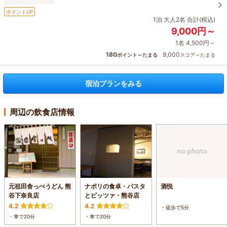
ポイントUP
1泊 大人2名 合計(税込)
9,000円～
1名 4,500円～
180
9,000
ポイント～たまる
スコア～たまる
宿泊プランをみる
周辺の飲食店情報
元祖田舎っぺうどん 熊
ナポリの食卓・パスタ
酒悦
谷下奈良店
とピッツァ・熊谷店
4.2
4.2
・徒歩で5分
・車で20分
・車で20分