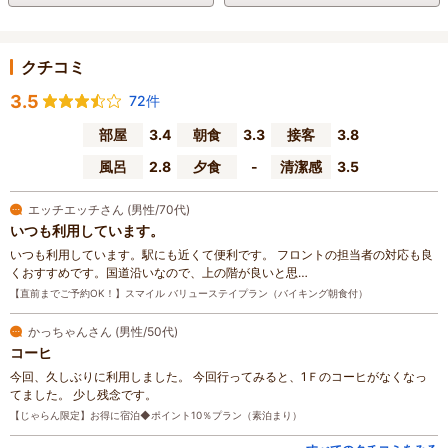
クチコミ
3.5
72件
部屋
3.4
朝食
3.3
接客
3.8
風呂
2.8
夕食
-
清潔感
3.5
エッチエッチさん (男性/70代)
いつも利用しています。
いつも利用しています。駅にも近くて便利です。 フロントの担当者の対応も良
くおすすめです。国道沿いなので、上の階が良いと思…
【直前までご予約OK！】スマイル バリューステイプラン（バイキング朝食付）
かっちゃんさん (男性/50代)
コーヒ
今回、久しぶりに利用しました。 今回行ってみると、1Ｆのコーヒがなくなっ
てました。 少し残念です。
【じゃらん限定】お得に宿泊◆ポイント10％プラン（素泊まり）