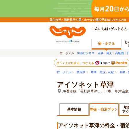
国内旅行・海外旅行や宿・ホテルの宿泊予約はじゃらんnet
こんにちは♪ゲストさん
じ
宿・ホテル
宿・ホテル
出張ビジネス
温泉・露天
高級宿
ポイントがたまる・つかえる
宿・ホテル
>
群馬県
>
草津・尻焼・花敷
>
草津・
アイソネット草津
JR吾妻線「長野原草津口」下車、草津温
地
基本情報
料金・宿泊プラン
アク
アイソネット草津の料金・宿