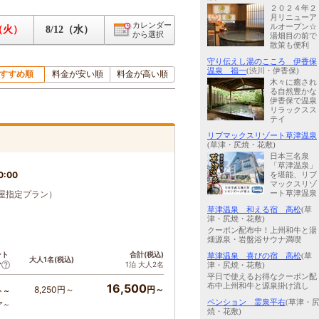
２０２４年２
月リニューア
カレンダー
ルオープン☆
1（火）
8/12（水）
から選択
湯畑目の前で
散策も便利
守り伝えし湯のこころ 伊香保
温泉 福一
(渋川・伊香保)
すすめ順
料金が安い順
料金が高い順
木々に癒され
る自然豊かな
伊香保で温泉
リラックスス
テイ
リブマックスリゾート草津温泉
(草津・尻焼・花敷)
日本三名泉
「草津温泉」
0:00
を堪能、リブ
マックスリゾ
屋指定プラン）
ート草津温泉
草津温泉 和える宿 高松
(草
津・尻焼・花敷)
クーポン配布中！上州和牛と湯
畑源泉・岩盤浴サウナ満喫
ント
合計(税込)
草津温泉 喜びの宿 高松
(草
大人1名(税込)
1泊 大人2名
ア
津・尻焼・花敷)
平日で使えるお得なクーポン配
16,500
布中上州和牛と源泉掛け流し
8,250円～
円～
ト～
ペンション 霊泉平右
(草津・
ア～
焼・花敷)