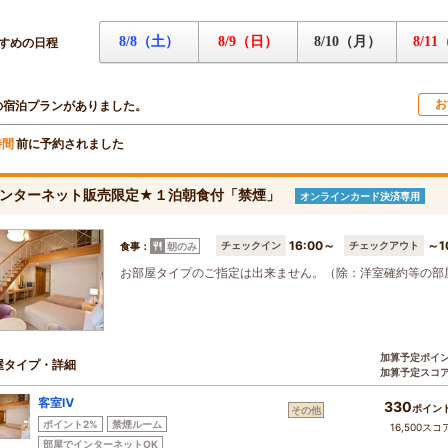
8/8（土）
8/9（日）
8/10（月）
8/1
すめの日程
お
の宿泊プランがありました。
前に予約されました
時間
ンターネット販売限定★１泊朝食付「禁煙」
オンラインカード決済専用
16:00～
～1
チェックイン
チェックアウト
食事：
朝のみ
お部屋タイプのご指定は出来ません。（除：洋室確約等の部
加算予定ポイ
屋タイプ・詳細
加算予定スコ
客室Ⅳ
330
ポイン
その他
ポイント2%
禁煙ルーム
16,500スコ
部屋でインターネットOK