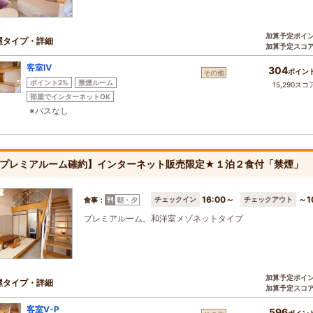
加算予定ポイ
屋タイプ・詳細
加算予定スコ
客室Ⅳ
304
ポイン
その他
ポイント2%
禁煙ルーム
15,290スコ
部屋でインターネットOK
※バスなし
プレミアルーム確約】インターネット販売限定★１泊２食付「禁煙」
16:00～
～1
チェックイン
チェックアウト
食事：
朝・夕
プレミアルーム。和洋室メゾネットタイプ
加算予定ポイ
屋タイプ・詳細
加算予定スコ
客室Ⅴ-P
596