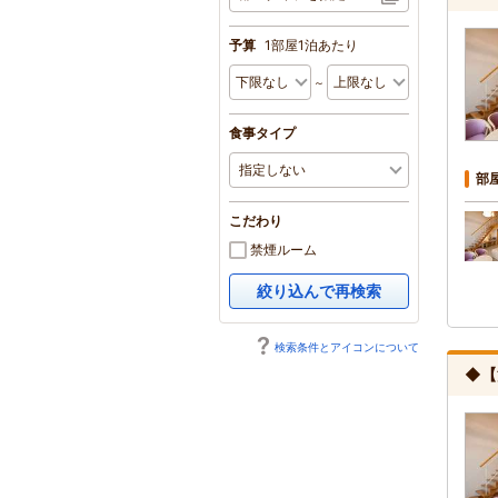
予算
1部屋1泊あたり
～
食事タイプ
部
こだわり
禁煙ルーム
絞り込んで再検索
検索条件とアイコンについて
◆【