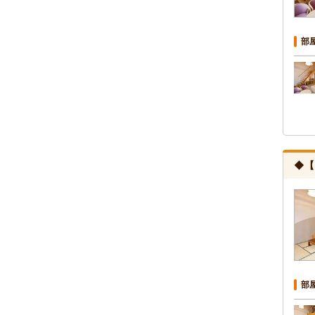
部
◆【
部