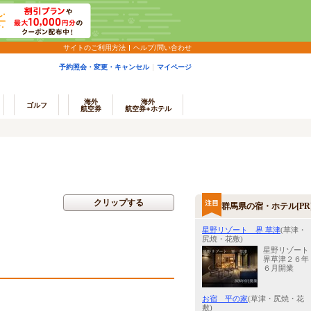
サイトのご利用方法
ヘルプ/問い合わせ
予約照会・変更・キャンセル
マイページ
海外
海外
ゴルフ
航空券
航空券+ホテル
クリップする
群馬県の宿・ホテル[PR
星野リゾート 界 草津
(草津・
尻焼・花敷)
星野リゾート
界草津２６年
６月開業
お宿 平の家
(草津・尻焼・花
敷)