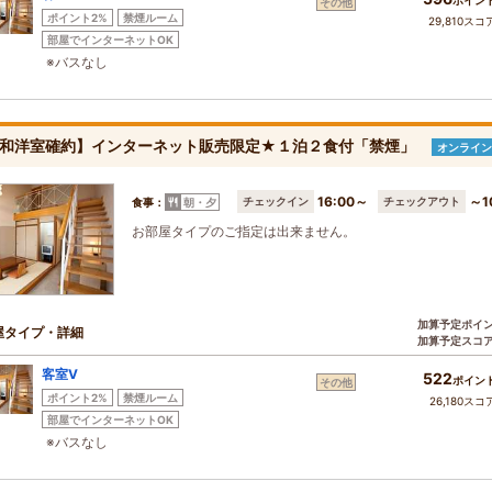
ポイン
その他
ポイント2%
禁煙ルーム
29,810スコ
部屋でインターネットOK
※バスなし
和洋室確約】インターネット販売限定★１泊２食付「禁煙」
オンライン
16:00～
～1
チェックイン
チェックアウト
食事：
朝・夕
お部屋タイプのご指定は出来ません。
加算予定ポイ
屋タイプ・詳細
加算予定スコ
客室Ⅴ
522
ポイン
その他
ポイント2%
禁煙ルーム
26,180スコ
部屋でインターネットOK
※バスなし