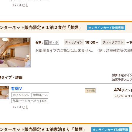
※バスなし
ンターネット販売限定★１泊２食付「禁煙」
オンラインカード決済専用
16:00～
～1
チェックイン
チェックアウト
食事：
朝・夕
お部屋タイプのご指定は出来ません。（除：洋室確約等の部
加算予定ポイ
屋タイプ・詳細
加算予定スコ
客室Ⅳ
474
ポイン
その他
ポイント2%
禁煙ルーム
23,760スコ
部屋でインターネットOK
※バスなし
ンターネット販売限定★１泊素泊まり「禁煙」
オンラインカード決済専用