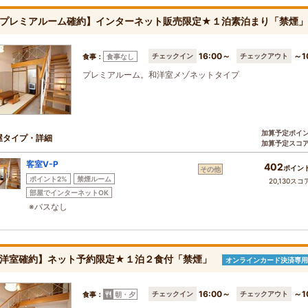
プレミアルーム確約】インターネット販売限定★１泊素泊まり「禁煙
16:00～
～1
チェックイン
チェックアウト
食事：
食事なし
プレミアルーム。和洋室メゾネットタイプ
加算予定ポイ
屋タイプ・詳細
加算予定スコ
客室Ⅴ-P
402
ポイン
その他
ポイント2%
禁煙ルーム
20,130スコ
部屋でインターネットOK
※バスなし
洋室確約】ネット予約限定★１泊２食付「禁煙」
オンラインカード決済専用
16:00～
～1
チェックイン
チェックアウト
食事：
朝・夕