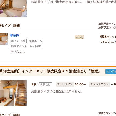
お部屋タイプのご指定は出来ません。（除：洋室確約等の部
加算予定ポイ
屋タイプ・詳細
加算予定スコ
客室Ⅳ
498
ポイン
その他
ポイント2%
禁煙ルーム
24,970スコ
部屋でインターネットOK
※バスなし
和洋室確約】インターネット販売限定★１泊素泊まり「禁煙」
オンラ
16:00～
～1
チェックイン
チェックアウト
食事：
食事なし
お部屋タイプのご指定は出来ません。
加算予定ポイ
屋タイプ・詳細