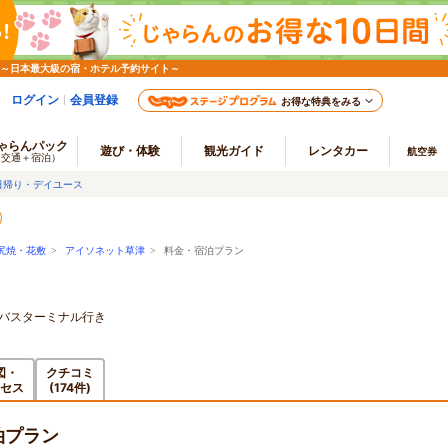
 ～日本最大級の宿・ホテル予約サイト～
ログイン
会員登録
お得な特典をみる
ゃらんパック
遊び・体験
観光ガイド
レンタカー
航空券
（交通＋宿泊）
日帰り・デイユース
尻焼・花敷
>
アイソネット草津
> 料金・宿泊プラン
泉バスターミナル行き
図・
クチコミ
セス
(174件)
泊プラン