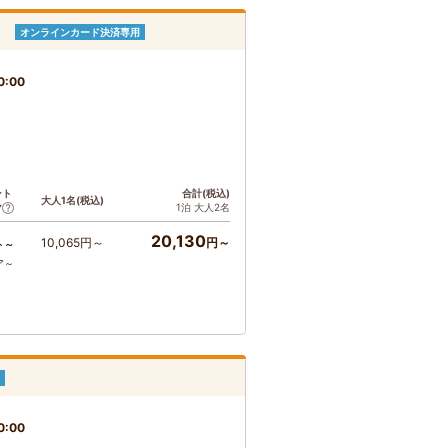
」
オンラインカード決済専用
0:00
ント
合計(税込)
大人1名(税込)
1泊 大人2名
ア
20,130
10,065円～
円～
ト～
ア～
0:00