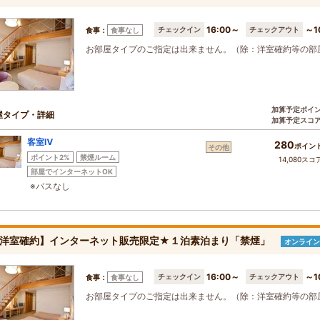
16:00～
～1
チェックイン
チェックアウト
食事：
食事なし
お部屋タイプのご指定は出来ません。（除：洋室確約等の部
加算予定ポイ
屋タイプ・詳細
加算予定スコ
客室Ⅳ
280
ポイン
その他
ポイント2%
禁煙ルーム
14,080スコ
部屋でインターネットOK
※バスなし
洋室確約】インターネット販売限定★１泊素泊まり「禁煙」
オンライン
16:00～
～1
チェックイン
チェックアウト
食事：
食事なし
お部屋タイプのご指定は出来ません。（除：洋室確約等の部