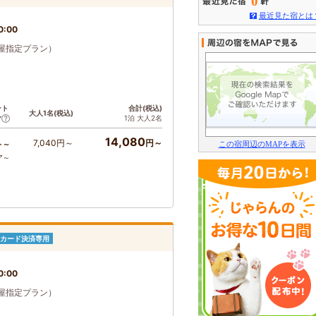
0
最近見た宿とは
0:00
屋指定プラン）
ント
合計(税込)
大人1名(税込)
1泊 大人2名
ア
14,080
7,040円～
円～
この宿周辺のMAPを表示
ト～
ア～
カード決済専用
0:00
屋指定プラン）