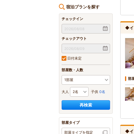
宿泊プランを探す
チェックイン
◆イ
チェックアウト
日付未定
部屋数・人数
部
大人
子供
0名
再検索
部屋タイプ
◆イ
部屋タイプを指定