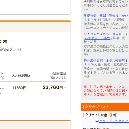
★料理自慢★草津の夜をワイン
片手にゆっくりお過ごしくださ
い♪
奥伊香保 旅邸 諧暢楼（かい
ちょうろう）
(渋川・伊香保)
伊香保の四季を独り占め、ジャ
パニーズスイートで大人の時間
ＨＡＮＡＹＡＤＯ ＢＡＥＬＺ
(ハナヤド ベルツ)
(草津・尻
0:00
焼・花敷)
草津温泉の高原に佇む大人の隠
屋指定プラン）
れ家。温泉と料理を愉しむひと
時♪
軽井沢倶楽部 ホテル軽井沢１
１３０
(万座・嬬恋・北軽井沢)
天窓から太陽の明りが入り夜は
ライトアップされる室内温水プ
ント
合計(税込)
大人1名(税込)
ール
1泊 大人2名
ア
23,760
※「注目の宿・ホテル」とは、
11,880円～
円～
ト～
ご覧になっている県の注目宿・
ア～
ホテルをご紹介しております。
クリップリスト
0
クリップした宿とは