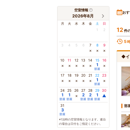
空室情報
おす
2026年8月
月
火
水
木
金
土
日
12
1
2
件
5
3
4
5
6
7
8
9
×
×
×
◆イ
10
11
12
13
14
15
16
1
×
×
×
×
×
×
部屋
17
18
19
20
21
22
23
1
×
×
×
×
×
×
部屋
24
25
26
27
28
29
30
1
1
2
2
1
×
▲
部屋
部屋
部屋
部屋
部屋
31
部
3
部屋
※1泊時の空室情報となります。連泊
の場合は日付をご指定ください。