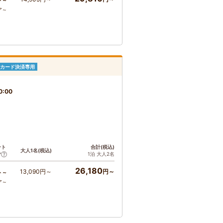
ト～
ア～
カード決済専用
0:00
ント
合計(税込)
大人1名(税込)
1泊 大人2名
ア
26,180
13,090円～
円～
ト～
ア～