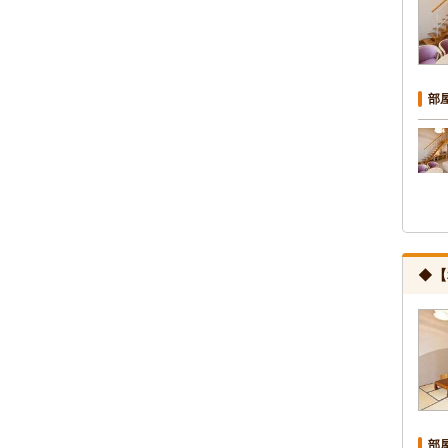
部
◆【
部