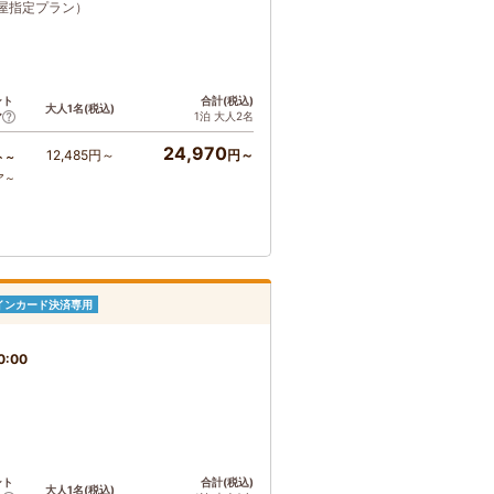
屋指定プラン）
ント
合計(税込)
大人1名(税込)
1泊 大人2名
ア
24,970
12,485円～
円～
ト～
ア～
インカード決済専用
0:00
ント
合計(税込)
大人1名(税込)