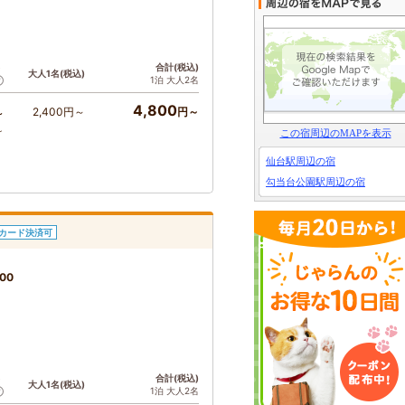
ト
合計(税込)
大人1名(税込)
1泊 大人2名
4,800
2,400円～
円～
～
～
この宿周辺のMAPを表示
仙台駅周辺の宿
勾当台公園駅周辺の宿
カード決済可
00
ト
合計(税込)
大人1名(税込)
1泊 大人2名