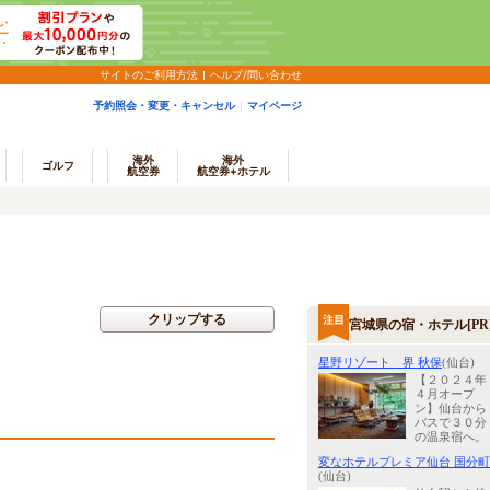
サイトのご利用方法
ヘルプ/問い合わせ
予約照会・変更・キャンセル
マイページ
海外
海外
ゴルフ
航空券
航空券+ホテル
クリップする
宮城県の宿・ホテル[PR
星野リゾート 界 秋保
(仙台)
【２０２４年
４月オープ
ン】仙台から
バスで３０分
の温泉宿へ。
変なホテルプレミア仙台 国分町
(仙台)