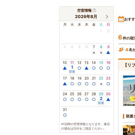
空室情報
2026年8月
おすす
月
火
水
木
金
土
日
1
2
6
件の宿
3
4
5
6
7
8
9
4
名
×
×
▲
10
11
12
13
14
15
16
【リブ
1
▲
○
▲
○
○
○
部屋
17
18
19
20
21
22
23
▲
○
○
○
○
×
○
24
25
26
27
28
29
30
2
○
○
○
○
○
▲
部屋
31
○
部屋
※1泊時の空室情報となります。連泊
の場合は日付をご指定ください。