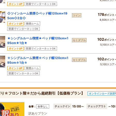
9,350スコア
ポイントUP
部屋でインターネットOK
◇ツインルーム禁煙◇ベッド幅120cm×19
178
ポイント
ツイン
5cm◇2台◇
8,926スコア
ポイントUP
禁煙ルーム
部屋でインターネットOK
★シングルルーム喫煙★ベッド幅120cm×1
102
ポイント
セミダブル
95cm★1台★
5,100スコア
ポイントUP
部屋でインターネットOK
☆シングルルーム禁煙☆ベッド幅120cm×1
102
ポイント
セミダブル
95cm☆1台☆
5,100スコア
ポイントUP
禁煙ルーム
部屋でインターネットOK
有り☆フロント階☆だから超絶割引【低価格プラン】
オンラインカード決済
15:00～
～10:
チェックイン
チェックアウト
食事：
食事なし
訳ありプラン