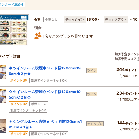
インカード決済可
15:00～
～10:
チェックイン
チェックアウト
食事：
食事なし
朝食
1名がこのプランを見ています
加算予定ポイン
タイプ・詳細
加算予定スコア
◆ツインルーム喫煙◆ベッド幅120cm×19
244
ポイント
ツイン
5cm◆2台◆
12,200スコア
ポイントUP
部屋でインターネットOK
◇ツインルーム禁煙◇ベッド幅120cm×19
234
ポイント
ツイン
5cm◇2台◇
11,700スコア
ポイントUP
禁煙ルーム
部屋でインターネットOK
★シングルルーム喫煙★ベッド幅120cm×1
144
ポイント
セミダブル
95cm★1台★
7,200スコア
ポイントUP
部屋でインターネットOK