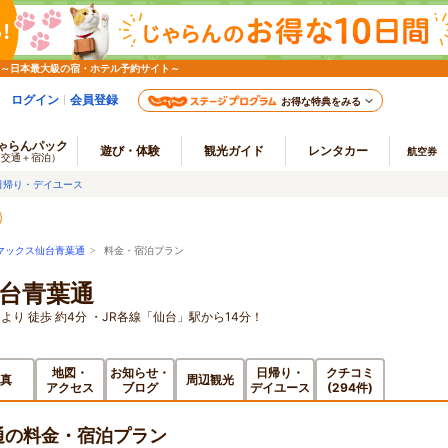
 ～日本最大級の宿・ホテル予約サイト～
ログイン
会員登録
お得な特典をみる
ゃらんパック
遊び・体験
観光ガイド
レンタカー
航空券
（交通＋宿泊）
日帰り・デイユース
マックス仙台青葉通
> 料金・宿泊プラン
台青葉通
り 徒歩 約4分 ・JR各線「仙台」駅から14分！
地図・
お知らせ・
日帰り・
クチコミ
真
周辺観光
アクセス
ブログ
デイユース
(294件)
通の料金・宿泊プラン