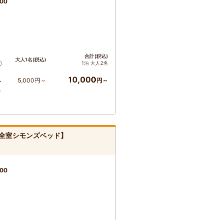
00
ト
合計(税込)
大人1名(税込)
1泊 大人2名
10,000
5,000円～
円～
～
～
全室シモンズベッド】
00