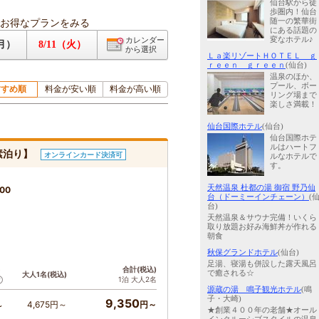
仙台駅から徒
歩圏内！仙台
お得なプランをみる
随一の繁華街
にある話題の
変なホテル♪
カレンダー
（月）
8/11（火）
から選択
Ｌａ楽リゾートＨＯＴＥＬ ｇ
ｒｅｅｎ ｇｒｅｅｎ
(仙台)
温泉のほか、
プール、ボー
すすめ順
料金が安い順
料金が高い順
リング場まで
楽しさ満載！
仙台国際ホテル
(仙台)
仙台国際ホテ
ルはハートフ
素泊り】
オンラインカード決済可
ルなホテルで
す。
天然温泉 杜都の湯 御宿 野乃仙
00
台（ドーミーインチェーン）
(
台)
天然温泉＆サウナ完備！いくら
取り放題お好み海鮮丼が作れる
朝食
秋保グランドホテル
(仙台)
足湯、寝湯も併設した露天風呂
ト
合計(税込)
で癒される☆
大人1名(税込)
1泊 大人2名
源蔵の湯 鳴子観光ホテル
(鳴
子・大崎)
9,350
4,675円～
円～
～
★創業４００年の老舗★オール