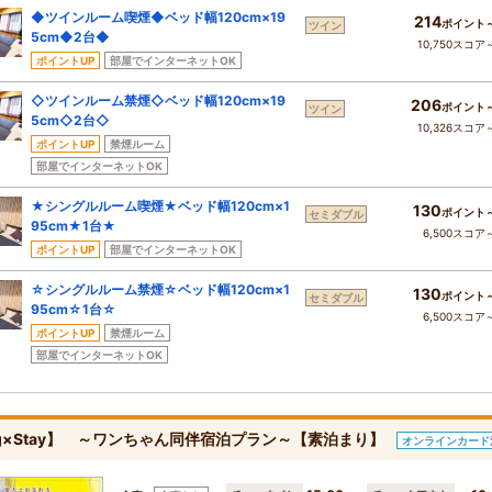
◆ツインルーム喫煙◆ベッド幅120cm×19
214
ポイント
ツイン
5cm◆2台◆
10,750スコア
ポイントUP
部屋でインターネットOK
◇ツインルーム禁煙◇ベッド幅120cm×19
206
ポイント
ツイン
5cm◇2台◇
10,326スコア
ポイントUP
禁煙ルーム
部屋でインターネットOK
★シングルルーム喫煙★ベッド幅120cm×1
130
ポイント
セミダブル
95cm★1台★
6,500スコア
ポイントUP
部屋でインターネットOK
☆シングルルーム禁煙☆ベッド幅120cm×1
130
ポイント
セミダブル
95cm☆1台☆
6,500スコア
ポイントUP
禁煙ルーム
部屋でインターネットOK
g×Stay】 ～ワンちゃん同伴宿泊プラン～【素泊まり】
オンラインカード