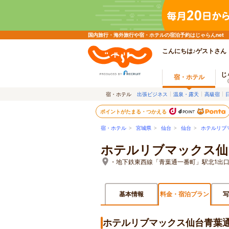
国内旅行・海外旅行や宿・ホテルの宿泊予約はじゃらんnet
こんにちは♪ゲストさん
じ
宿・ホテル
宿・ホテル
出張ビジネス
温泉・露天
高級宿
ポイントがたまる・つかえる
宿・ホテル
>
宮城県
>
仙台
>
仙台
>
ホテルリブ
ホテルリブマックス仙
・地下鉄東西線「青葉通一番町」駅北1出口よ
基本情報
料金・宿泊プラン
写
ホテルリブマックス仙台青葉