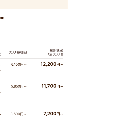
00
ト
合計(税込)
大人1名(税込)
1泊 大人2名
12,200
6,100円～
円～
～
～
11,700
5,850円～
円～
～
～
7,200
3,600円～
円～
～
～