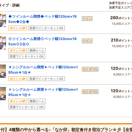
加算予定ポイン
タイプ・詳細
加算予定スコア
◆ツインルーム喫煙◆ベッド幅120cm×19
260
ポイント
ツイン
5cm◆2台◆
13,000スコア
ポイントUP
部屋でインターネットOK
◇ツインルーム禁煙◇ベッド幅120cm×19
210
ポイント
ツイン
5cm◇2台◇
10,500スコア
ポイントUP
禁煙ルーム
部屋でインターネットOK
★シングルルーム喫煙★ベッド幅120cm×1
120
ポイント
セミダブル
95cm★1台★
6,000スコア
ポイントUP
部屋でインターネットOK
☆シングルルーム禁煙☆ベッド幅120cm×1
120
ポイント
セミダブル
95cm☆1台☆
6,000スコア
ポイントUP
禁煙ルーム
部屋でインターネットOK
食付】4種類の中から選べる♪「なか卯」朝定食付き宿泊プラン☆彡【全