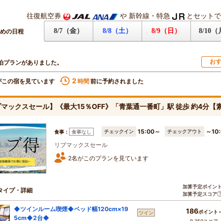
往復航空券
や
新幹線・特急
とセットで
8/7（金）
8/8（土）
8/9（日）
8/10
めの日程
お
泊プランがありました。
2
がこの宿を見ています
前に予約されました
時間
マックスセール】《最大15％OFF》「青葉通一番町」駅 徒歩 約4分【
15:00～
～10:
チェックイン
チェックアウト
食事：
食事なし
リブマックスセール
2名がこのプランを見ています
加算予定ポイン
タイプ・詳細
加算予定スコア
◆ツインルーム喫煙◆ベッド幅120cm×19
186
ポイント
ツイン
5cm◆2台◆