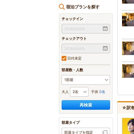
宿泊プランを探す
チェックイン
チェックアウト
日付未定
部屋数・人数
大人
子供
0名
再検索
☆訳
部屋タイプ
部屋タイプを指定