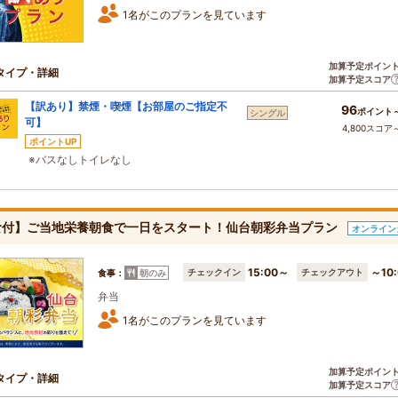
1名がこのプランを見ています
加算予定ポイン
タイプ・詳細
加算予定スコア
【訳あり】禁煙・喫煙【お部屋のご指定不
96
ポイント
シングル
可】
4,800スコア
ポイントUP
※バスなしトイレなし
食付】ご当地栄養朝食で一日をスタート！仙台朝彩弁当プラン
オンライン
15:00～
～10:
チェックイン
チェックアウト
食事：
朝のみ
弁当
1名がこのプランを見ています
加算予定ポイン
タイプ・詳細
加算予定スコア