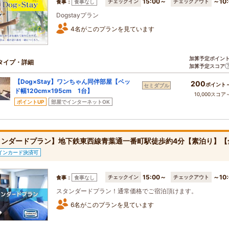
15:00～
～10:
チェックイン
チェックアウト
食事：
食事なし
Dogstayプラン
4名がこのプランを見ています
加算予定ポイン
タイプ・詳細
加算予定スコア
【Dog×Stay】ワンちゃん同伴部屋【ベッ
200
ポイント
セミダブル
ド幅120cm×195cm 1台】
10,000スコア
ポイントUP
部屋でインターネットOK
タンダードプラン】地下鉄東西線青葉通一番町駅徒歩約4分【素泊り】【
インカード決済可
15:00～
～10:
チェックイン
チェックアウト
食事：
食事なし
スタンダードプラン！通常価格でご宿泊頂けます。
6名がこのプランを見ています