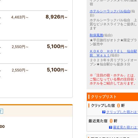
～
インクルーシブスタイルの温泉
宿
ホテルシーラックパル仙台
(仙
台)
8,926
4,463円～
円～
～
ホテルシーラックパル仙台 上
～
質なビジネスライフをご提供し
ます
秋保風雅
(仙台)
★平日旅行がオトク★限定プラ
ン販売中
5,100
2,550円～
円～
～
ＫＯＫＯ ＨＯＴＥＬ 仙台駅
～
前 Ｗｅｓｔ
(仙台)
２０２３年９月リブランドオー
プン★仙台駅から徒歩３分
5,100
2,550円～
円～
～
※「注目の宿・ホテル」とは、
～
ご覧になっている県の注目宿・
ホテルをご紹介しております。
クリップリスト
0
可
クリップした宿とは
0
00
最近見た宿とは