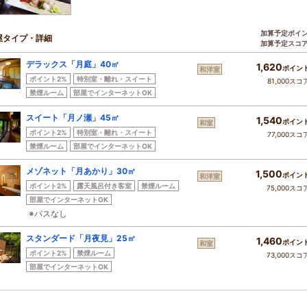
加算予定ポイ
屋タイプ・詳細
加算予定スコ
デラックス「月庭」40㎡
1,620
ポイン
和洋室
ポイント2%
特別室・離れ・スイート
81,000スコ
禁煙ルーム
部屋でインターネットOK
スイート「月ノ瀬」45㎡
1,540
ポイン
和室
ポイント2%
特別室・離れ・スイート
77,000スコ
禁煙ルーム
部屋でインターネットOK
メゾネット「月あかり」30㎡
1,500
ポイン
和洋室
ポイント2%
露天風呂付き客室
禁煙ルーム
75,000スコ
部屋でインターネットOK
※バスなし
スタンダード「月夜見」25㎡
1,460
ポイン
和室
ポイント2%
禁煙ルーム
73,000スコ
部屋でインターネットOK