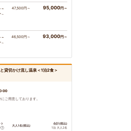
95,000
47,500円～
円～
ト～
ア～
93,000
46,500円～
円～
ト～
ア～
と貸切かけ流し温泉＜1泊2食＞
0:00
外にご用意しております。
ント
合計(税込)
大人1名(税込)
1泊 大人2名
ア