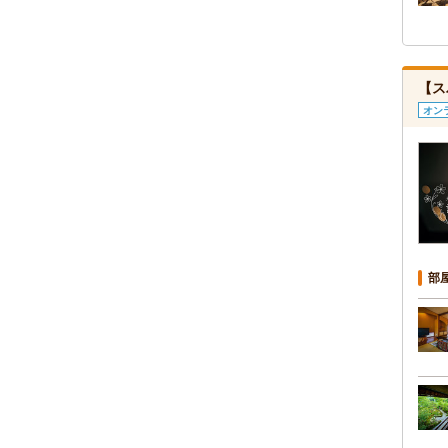
【ス
オン
部