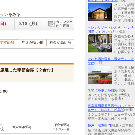
森の駅 ｙｏｄｇｅ
(白河)
ネットで話題
の高評価ホテ
ル！１日６組
ランをみる
限定☆ペット
同伴も可能！
カレンダー
（日）
8/10（月）
から選択
ヘレナリゾートいわき ヘレナ
国際ヴィラ
(いわき・双葉)
家族も安心★
ヴィラタイプ
すすめ順
料金が安い順
料金が高い順
に挑戦の休日
～４月はさら
にお得です！
はなわ湯岐温泉 湯遊ランドは
なわ
(白河)
ご宿泊者は秘
泉と厳選した季節会席【２食付】
湯「若返りの
湯」「健回
炉」「低温サ
ウナ」が無料
スマイルホテル白河
(白河)
0:00
ゆったり快適な客室は大変好
評！観光拠点にも最適！
客室専用露天風呂付のスイート
ルーム はなれ 松島閣
(会津)
２０１２年７月リニューアル♪
室専用露天風呂付スイート♪
ント
合計(税込)
祭屋 湯左衛門
(福島・二本松)
大人1名(税込)
1泊 大人2名
ア
祭り情緒と露天風呂が好評の
宿 祭屋湯左衛門