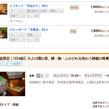
メゾネット「月あかり」30㎡
1,900
ポイン
和洋室
ポイント2%
露天風呂付き客室
禁煙ルーム
95,000スコ
部屋でインターネットOK
※バスなし
スタンダード「月夜見」25㎡
1,860
ポイン
和室
ポイント2%
禁煙ルーム
93,000スコ
部屋でインターネットOK
盆限定｜1日4組】大人の隠れ宿。鰻・鮑・ふかひれを味わう静謐の晩餐
ラインカード決済可
15:00～
～1
チェックイン
チェックアウト
食事：
朝・夕
#総檜造り露天風呂 特別室月庭専用風呂。お風呂は客室の
加算予定ポイ
屋タイプ・詳細
加算予定スコ