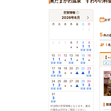
奥たまかわ温泉 すわやの料
空室情報
2026年8月
おす
月
火
水
木
金
土
日
1
2
5
件の
3
4
5
6
7
8
9
1
名
1
1
×
×
部屋
部屋
10
11
12
13
14
15
16
【～
1
1
1
1
×
×
×
部屋
部屋
部屋
部屋
オン
17
18
19
20
21
22
23
3
3
2
×
×
▲
▲
部屋
部屋
部屋
24
25
26
27
28
29
30
1
2
1
3
×
×
▲
部屋
部屋
部屋
部屋
31
3
部屋
部
※1泊時の空室情報となります。連泊
の場合は日付をご指定ください。