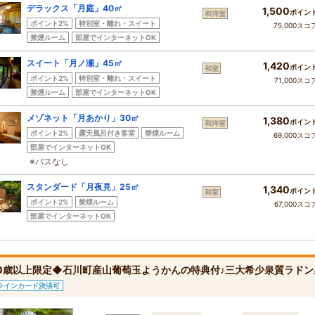
デラックス「月庭」40㎡
1,500
ポイン
和洋室
ポイント2%
特別室・離れ・スイート
75,000スコ
禁煙ルーム
部屋でインターネットOK
スイート「月ノ瀬」45㎡
1,420
ポイン
和室
ポイント2%
特別室・離れ・スイート
71,000スコ
禁煙ルーム
部屋でインターネットOK
メゾネット「月あかり」30㎡
1,380
ポイン
和洋室
ポイント2%
露天風呂付き客室
禁煙ルーム
69,000スコ
部屋でインターネットOK
※バスなし
スタンダード「月夜見」25㎡
1,340
ポイン
和室
ポイント2%
禁煙ルーム
67,000スコ
部屋でインターネットOK
0歳以上限定◆石川町産山葡萄玉ようかんの特典付♪三大希少泉質ラド
ラインカード決済可