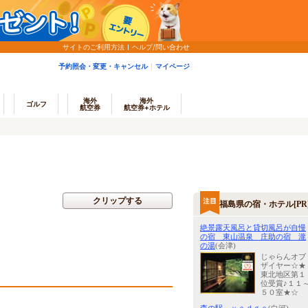
サイトのご利用方法
ヘルプ/問い合わせ
予約照会・変更・キャンセル
マイページ
海外
海外
ゴルフ
航空券
航空券+ホテル
クリップする
福島県の宿・ホテル[PR
絶景露天風呂と貸切風呂が自慢
の宿 東山温泉 庄助の宿 瀧
の湯
(会津)
じゃらんオブ
ザイヤー☆★
東北地区第１
位受賞♪１１
５０室★☆