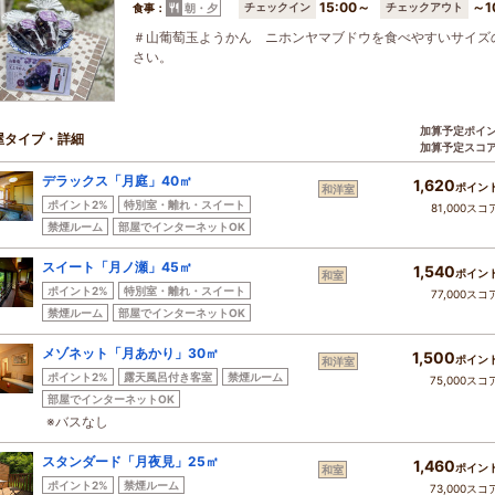
15:00～
～1
チェックイン
チェックアウト
食事：
朝・夕
＃山葡萄玉ようかん ニホンヤマブドウを食べやすいサイズ
さい。
加算予定ポイ
屋タイプ・詳細
加算予定スコ
デラックス「月庭」40㎡
1,620
ポイン
和洋室
ポイント2%
特別室・離れ・スイート
81,000スコ
禁煙ルーム
部屋でインターネットOK
スイート「月ノ瀬」45㎡
1,540
ポイン
和室
ポイント2%
特別室・離れ・スイート
77,000スコ
禁煙ルーム
部屋でインターネットOK
メゾネット「月あかり」30㎡
1,500
ポイン
和洋室
ポイント2%
露天風呂付き客室
禁煙ルーム
75,000スコ
部屋でインターネットOK
※バスなし
スタンダード「月夜見」25㎡
1,460
ポイン
和室
ポイント2%
禁煙ルーム
73,000スコ