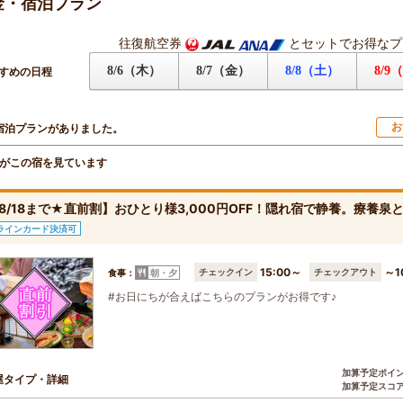
金・宿泊プラン
往復航空券
とセットでお得なプ
8/6（木）
8/7（金）
8/8（土）
8/9
すめの日程
お
宿泊プランがありました。
がこの宿を見ています
8/18まで★直前割】おひとり様3,000円OFF！隠れ宿で静養。療養
ラインカード決済可
15:00～
～1
チェックイン
チェックアウト
食事：
朝・夕
#お日にちが合えばこちらのプランがお得です♪
加算予定ポイ
屋タイプ・詳細
加算予定スコ