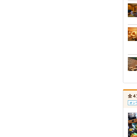
全４
オン