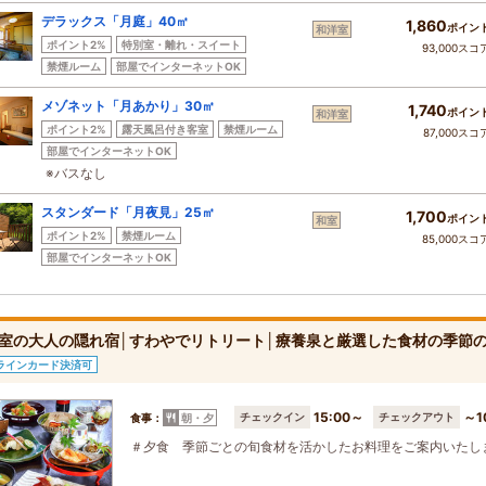
デラックス「月庭」40㎡
1,860
ポイン
和洋室
ポイント2%
特別室・離れ・スイート
93,000スコ
禁煙ルーム
部屋でインターネットOK
メゾネット「月あかり」30㎡
1,740
ポイン
和洋室
ポイント2%
露天風呂付き客室
禁煙ルーム
87,000スコ
部屋でインターネットOK
※バスなし
スタンダード「月夜見」25㎡
1,700
ポイン
和室
ポイント2%
禁煙ルーム
85,000スコ
部屋でインターネットOK
室の大人の隠れ宿│すわやでリトリート│療養泉と厳選した食材の季節
ラインカード決済可
15:00～
～1
チェックイン
チェックアウト
食事：
朝・夕
＃夕食 季節ごとの旬食材を活かしたお料理をご案内いたし