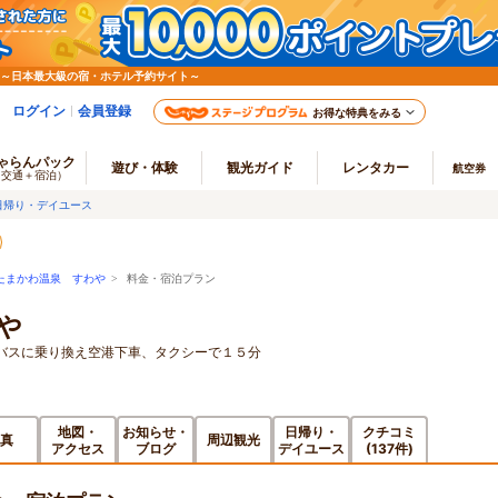
 ～日本最大級の宿・ホテル予約サイト～
ログイン
会員登録
お得な特典をみる
ゃらんパック
遊び・体験
観光ガイド
レンタカー
航空券
（交通＋宿泊）
日帰り・デイユース
たまかわ温泉 すわや
> 料金・宿泊プラン
や
バスに乗り換え空港下車、タクシーで１５分
地図・
お知らせ・
日帰り・
クチコミ
真
周辺観光
アクセス
ブログ
デイユース
(137件)