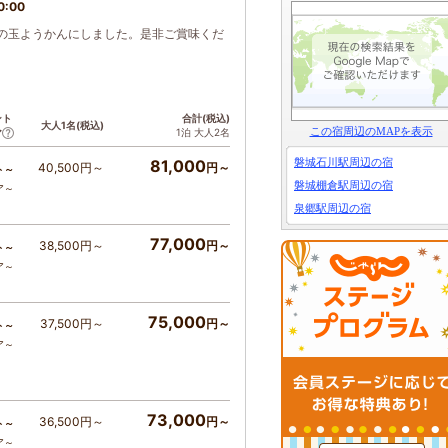
0:00
の玉ようかんにしました。是非ご賞味くだ
ント
合計(税込)
大人1名(税込)
この宿周辺のMAPを表示
1泊 大人2名
ア
磐城石川駅周辺の宿
81,000
40,500円～
円～
ト～
磐城棚倉駅周辺の宿
ア～
泉郷駅周辺の宿
77,000
38,500円～
円～
ト～
ア～
75,000
37,500円～
円～
ト～
ア～
73,000
36,500円～
円～
ト～
ア～