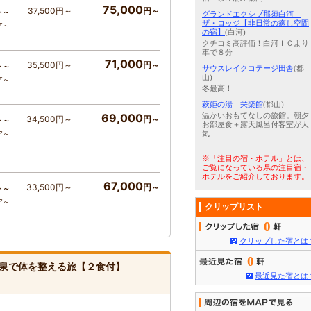
75,000
37,500円～
円～
ト～
グランドエクシブ那須白河
ザ・ロッジ【非日常の癒し空間
ア～
の宿】
(白河)
クチコミ高評価！白河ＩＣより
車で８分
71,000
35,500円～
円～
ト～
サウスレイクコテージ田舎
(郡
山)
ア～
冬最高！
萩姫の湯 栄楽館
(郡山)
69,000
温かいおもてなしの旅館。朝夕
34,500円～
円～
ト～
お部屋食＋露天風呂付客室が人
ア～
気
※「注目の宿・ホテル」とは、
ご覧になっている県の注目宿・
ホテルをご紹介しております。
67,000
33,500円～
円～
ト～
ア～
クリップリスト
0
クリップした宿とは
0
ン泉で体を整える旅【２食付】
最近見た宿とは