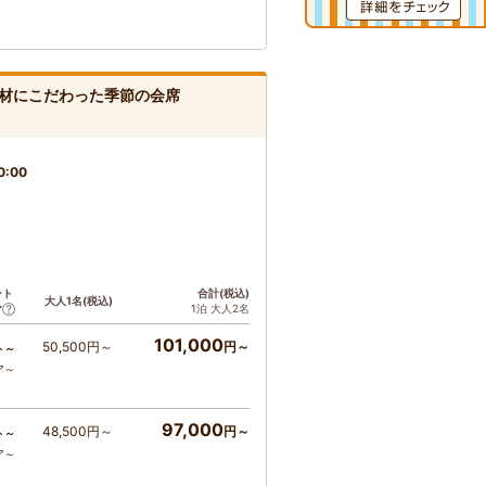
材にこだわった季節の会席
0:00
ント
合計(税込)
大人1名(税込)
1泊 大人2名
ア
101,000
50,500円～
円～
ト～
ア～
97,000
48,500円～
円～
ト～
ア～