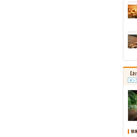
【お
オン
部