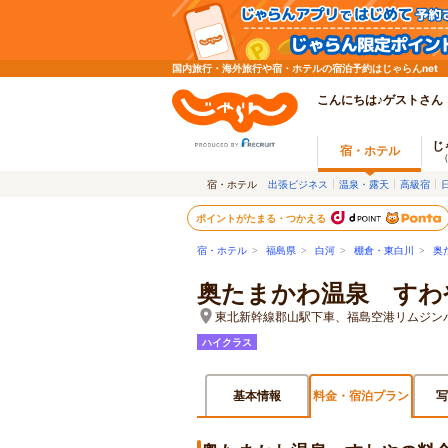
国内旅行・海外旅行や宿・ホテルの宿泊予約はじゃらんnet
こんにちは♪ゲストさん
じ
宿・ホテル
宿・ホテル
出張ビジネス
温泉・露天
高級宿
ポイントがたまる・つかえる
宿・ホテル
>
福島県
>
白河
>
棚倉・東白川
>
奥
奥たまかわ温泉 すわ
東北新幹線郡山駅下車、福島空港リムジン
ハイクラス
基本情報
料金・宿泊プラン
写