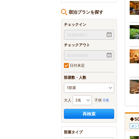
宿泊プランを探す
チェックイン
チェックアウト
日付未定
部屋数・人数
大人
子供
0名
再検索
◆5
オン
部屋タイプ