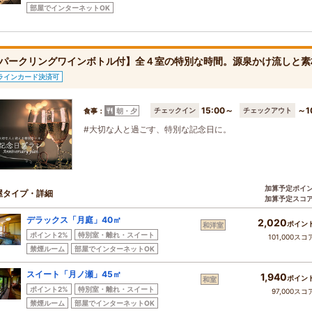
部屋でインターネットOK
パークリングワインボトル付】全４室の特別な時間。源泉かけ流しと素
ラインカード決済可
15:00～
～1
チェックイン
チェックアウト
食事：
朝・夕
#大切な人と過ごす、特別な記念日に。
加算予定ポイ
屋タイプ・詳細
加算予定スコ
デラックス「月庭」40㎡
2,020
ポイン
和洋室
ポイント2%
特別室・離れ・スイート
101,000スコ
禁煙ルーム
部屋でインターネットOK
スイート「月ノ瀬」45㎡
1,940
ポイン
和室
ポイント2%
特別室・離れ・スイート
97,000スコ
禁煙ルーム
部屋でインターネットOK