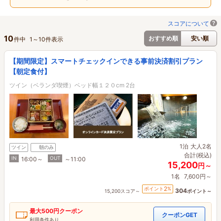
スコアについて
10
おすすめ順
安い順
件中
1
～
10
件表示
【期間限定】スマートチェックインできる事前決済割引プラン
【朝定食付】
ツイン（ベランダ喫煙）ベッド幅１２０cm 2台
1泊
大人2名
ツイン
朝のみ
合計(税込)
IN
OUT
16:00～
～11:00
15,200
円～
1名
7,600円～
2
ポイント
%
304
15,200スコア～
ポイント～
最大
500円
クーポン
クーポンGET
利用条件あり