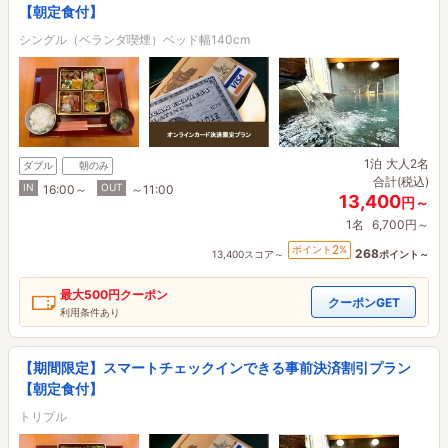
【朝定食付】
シングル（ベランダ喫煙）ベッド幅140cm
1泊
大人2名
ダブル
朝のみ
合計(税込)
IN
OUT
16:00～
～11:00
13,400
円～
1名
6,700円～
2
ポイント
%
268
13,400スコア～
ポイント～
最大
500円
クーポン
クーポンGET
利用条件あり
【期間限定】スマートチェックインできる事前決済割引プラン
【朝定食付】
トリプル