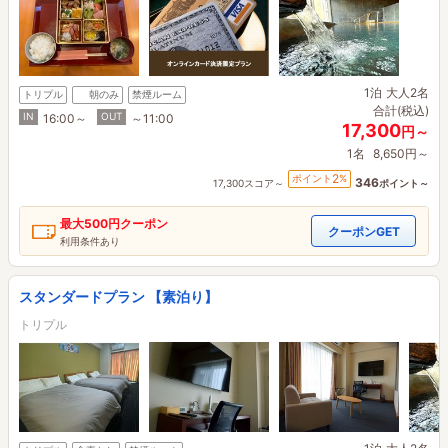
1泊
大人2名
トリプル
朝のみ
禁煙ルーム
合計(税込)
IN
OUT
16:00～
～11:00
17,300
円～
1名
8,650円～
2
ポイント
%
346
17,300スコア～
ポイント～
最大
500円
クーポン
クーポンGET
利用条件あり
スタンダードプラン 【素泊り】
トリプル