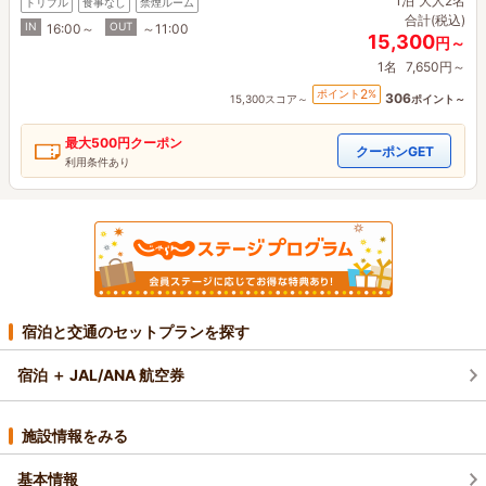
1泊
大人2名
トリプル
食事なし
禁煙ルーム
合計(税込)
IN
OUT
16:00～
～11:00
15,300
円～
1名
7,650円～
2
ポイント
%
306
15,300スコア～
ポイント～
最大
500円
クーポン
クーポンGET
利用条件あり
宿泊と交通のセットプランを探す
宿泊 ＋ JAL/ANA 航空券
施設情報をみる
基本情報