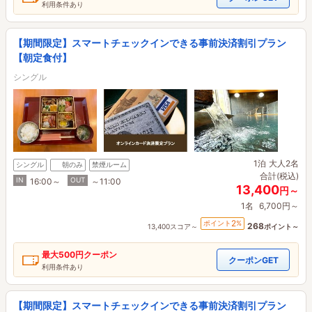
利用条件あり
【期間限定】スマートチェックインできる事前決済割引プラン
【朝定食付】
シングル
1泊
大人2名
シングル
朝のみ
禁煙ルーム
合計(税込)
IN
OUT
16:00～
～11:00
13,400
円～
1名
6,700円～
2
ポイント
%
268
13,400スコア～
ポイント～
最大
500円
クーポン
クーポンGET
利用条件あり
【期間限定】スマートチェックインできる事前決済割引プラン