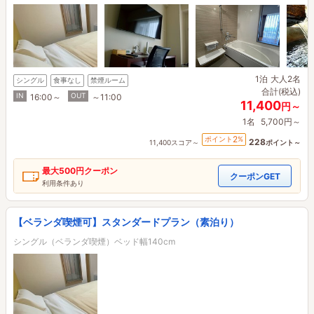
1泊
大人2名
シングル
食事なし
禁煙ルーム
合計(税込)
IN
OUT
16:00～
～11:00
11,400
円～
1名
5,700円～
2
ポイント
%
228
11,400スコア～
ポイント～
最大
500円
クーポン
クーポンGET
利用条件あり
【ベランダ喫煙可】スタンダードプラン（素泊り）
シングル（ベランダ喫煙）ベッド幅140cm