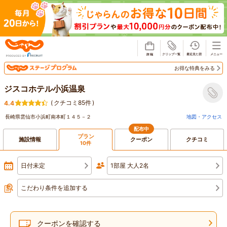
じゃらん
お得な特典をみる
ジスコホテル小浜温泉
(
クチコミ85件
)
4.4
長崎県雲仙市小浜町南本町１４５－２
地図・アクセス
配布中
プラン
施設情報
クーポン
クチコミ
10件
日付未定
1部屋 大人2名
こだわり条件を追加する
クーポンを確認する