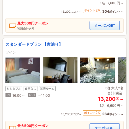
1名
7,600円～
2
ポイント
%
304
15,200スコア～
ポイント～
最大
500円
クーポン
クーポンGET
利用条件あり
スタンダードプラン 【素泊り】
ツイン
1泊
大人2名
セミダブル
食事なし
禁煙ルーム
合計(税込)
IN
OUT
16:00～
～11:00
13,200
円～
1名
6,600円～
2
ポイント
%
264
13,200スコア～
ポイント～
最大
500円
クーポン
クーポンGET