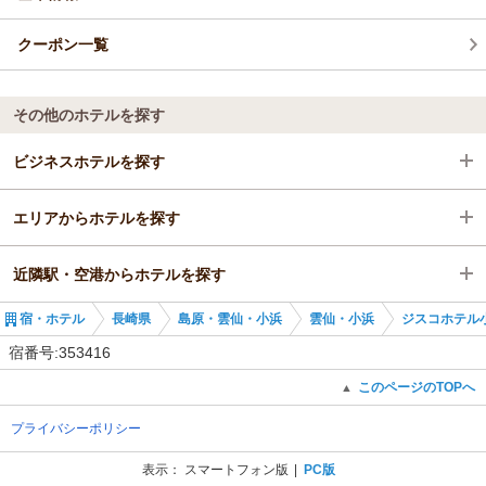
クーポン一覧
その他のホテルを探す
ビジネスホテルを探す
エリアからホテルを探す
長崎県
近隣駅・空港からホテルを探す
島原・雲仙・小浜
長崎県
宿・ホテル
長崎県
島原・雲仙・小浜
雲仙・小浜
ジスコホテル
雲仙・小浜
島原・雲仙・小浜
島原港駅
宿番号:353416
諫早（雲仙・島原口）駅
雲仙・小浜
三会駅
このページのTOPへ
▲
プライバシーポリシー
諫早（雲仙・島原口）駅
島原船津駅
表示：
スマートフォン版
PC版