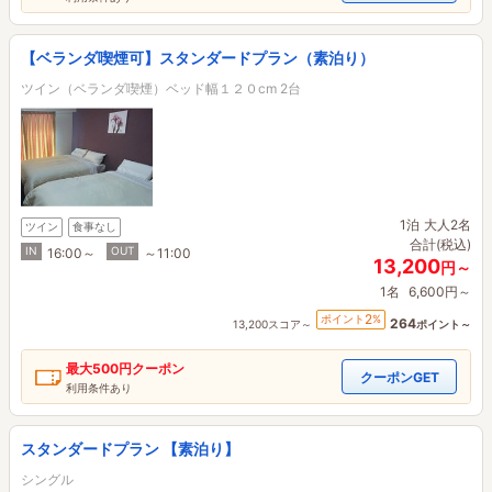
【ベランダ喫煙可】スタンダードプラン（素泊り）
ツイン（ベランダ喫煙）ベッド幅１２０cm 2台
1泊
大人2名
ツイン
食事なし
合計(税込)
IN
OUT
16:00～
～11:00
13,200
円～
1名
6,600円～
2
ポイント
%
264
13,200スコア～
ポイント～
最大
500円
クーポン
クーポンGET
利用条件あり
スタンダードプラン 【素泊り】
シングル