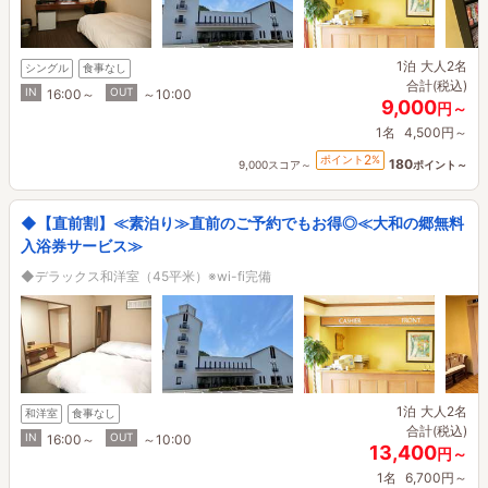
1泊
大人2名
シングル
食事なし
合計(税込)
IN
OUT
16:00～
～10:00
9,000
円～
1名
4,500円～
2
ポイント
%
180
9,000スコア～
ポイント～
◆【直前割】≪素泊り≫直前のご予約でもお得◎≪大和の郷無料
入浴券サービス≫
◆デラックス和洋室（45平米）※wi-fi完備
1泊
大人2名
和洋室
食事なし
合計(税込)
IN
OUT
16:00～
～10:00
13,400
円～
1名
6,700円～