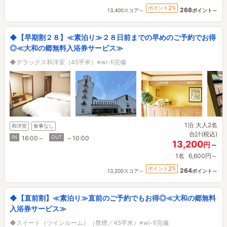
2
ポイント
%
268
13,400スコア～
ポイント～
◆【早期割２８】≪素泊り≫２８日前までの早めのご予約でお得
◎≪大和の郷無料入浴券サービス≫
◆デラックス和洋室（45平米）※wi-fi完備
1泊
大人2名
和洋室
食事なし
合計(税込)
IN
OUT
16:00～
～10:00
13,200
円～
1名
6,600円～
2
ポイント
%
264
13,200スコア～
ポイント～
◆【直前割】≪素泊り≫直前のご予約でもお得◎≪大和の郷無料
入浴券サービス≫
◆スイート（ツインルーム）（禁煙／45平米）※wi-fi完備