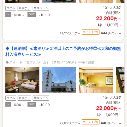
1泊
大人2名
ダブル
食事なし
禁煙ルーム
合計(税込)
IN
OUT
16:00～
～10:00
22,200
円～
1名
11,100円～
2
ポイント
%
444
22,200スコア～
ポイント～
◆【連泊割】≪素泊り≫２泊以上のご予約がお得◎≪大和の郷無
料入浴券サービス≫
◆スイート（ダブルルーム）（禁煙／45平米）※wi-fi完備
1泊
大人2名
ダブル
食事なし
禁煙ルーム
合計(税込)
IN
OUT
16:00～
～10:00
22,000
円～
1名
11,000円～
2
ポイント
%
440
22,000スコア～
ポイント～