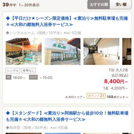
39
おすすめ順
安い順
件中
1
～
20
件表示
◆【平日だけ★シーズン限定価格】≪素泊り≫無料駐車場も完備
☆≪大和の郷無料入浴券サービス≫
◆シングルルーム（喫煙／15平米）※wi-fi完備
1泊
大人2名
シングル
食事なし
合計(税込)
IN
OUT
16:00～
～10:00
8,400
円～
1名
4,200円～
2
ポイント
%
168
8,400スコア～
ポイント～
◆【スタンダード】≪素泊り≫阿南駅から徒歩10分！無料駐車場
も完備☆≪大和の郷無料入浴券サービス≫
◆和洋室（禁煙／30平米）※wi-fi完備