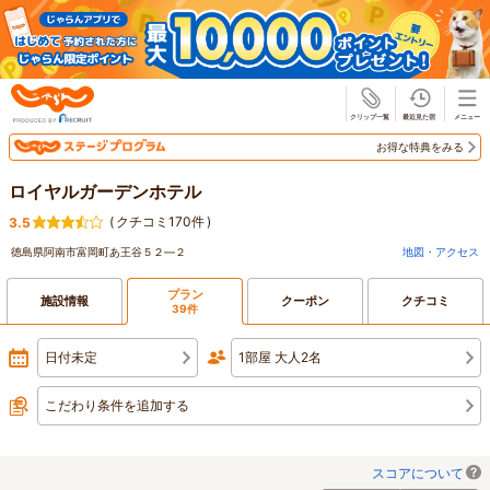
じゃらん
お得な特典をみる
ロイヤルガーデンホテル
(
クチコミ170件
)
3.5
徳島県阿南市富岡町あ王谷５２―２
地図・アクセス
プラン
施設情報
クーポン
クチコミ
39件
日付未定
1部屋 大人2名
こだわり条件を追加する
スコアについて