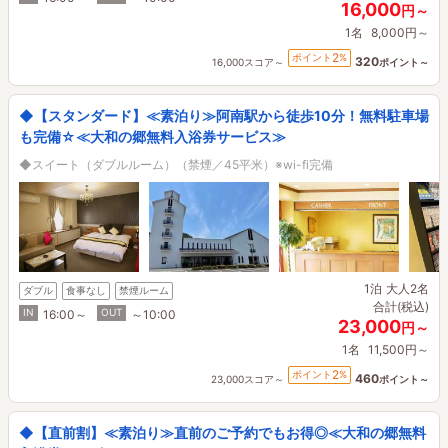
16,000
円～
1名
8,000円～
2
ポイント
%
320
16,000スコア～
ポイント～
◆【スタンダード】≪素泊り≫阿南駅から徒歩10分！無料駐車場
も完備☆≪大和の郷無料入浴券サービス≫
◆スイート（ダブルルーム）（禁煙／45平米）※wi-fi完備
1泊
大人2名
ダブル
食事なし
禁煙ルーム
合計(税込)
IN
OUT
16:00～
～10:00
23,000
円～
1名
11,500円～
2
ポイント
%
460
23,000スコア～
ポイント～
◆【直前割】≪素泊り≫直前のご予約でもお得◎≪大和の郷無料