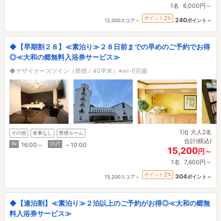
1名
6,000円～
2
ポイント
%
240
12,000スコア～
ポイント～
◆【早期割２８】≪素泊り≫２８日前までの早めのご予約でお得
◎≪大和の郷無料入浴券サービス≫
◆デザイナーズツイン（禁煙／40平米）※wi-fi完備
1泊
大人2名
その他
食事なし
禁煙ルーム
合計(税込)
IN
OUT
16:00～
～10:00
15,200
円～
1名
7,600円～
2
ポイント
%
304
15,200スコア～
ポイント～
◆【連泊割】≪素泊り≫２泊以上のご予約がお得◎≪大和の郷無
料入浴券サービス≫