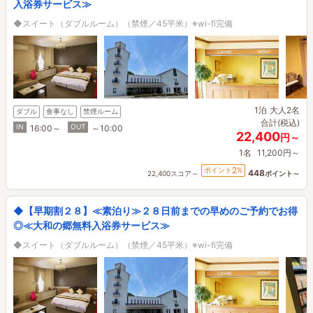
入浴券サービス≫
◆スイート（ダブルルーム）（禁煙／45平米）※wi-fi完備
1泊
大人2名
ダブル
食事なし
禁煙ルーム
合計(税込)
IN
OUT
16:00～
～10:00
22,400
円～
1名
11,200円～
2
ポイント
%
448
22,400スコア～
ポイント～
◆【早期割２８】≪素泊り≫２８日前までの早めのご予約でお得
◎≪大和の郷無料入浴券サービス≫
◆スイート（ダブルルーム）（禁煙／45平米）※wi-fi完備