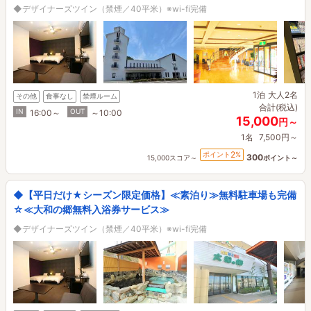
◆デザイナーズツイン（禁煙／40平米）※wi-fi完備
1泊
大人2名
その他
食事なし
禁煙ルーム
合計(税込)
IN
OUT
16:00～
～10:00
15,000
円～
1名
7,500円～
2
ポイント
%
300
15,000スコア～
ポイント～
◆【平日だけ★シーズン限定価格】≪素泊り≫無料駐車場も完備
☆≪大和の郷無料入浴券サービス≫
◆デザイナーズツイン（禁煙／40平米）※wi-fi完備