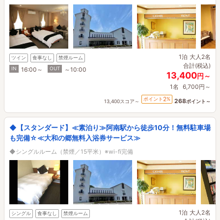
1泊
大人2名
ツイン
食事なし
禁煙ルーム
合計(税込)
IN
OUT
16:00～
～10:00
13,400
円～
1名
6,700円～
2
ポイント
%
268
13,400スコア～
ポイント～
◆【スタンダード】≪素泊り≫阿南駅から徒歩10分！無料駐車場
も完備☆≪大和の郷無料入浴券サービス≫
◆シングルルーム（禁煙／15平米）※wi-fi完備
1泊
大人2名
シングル
食事なし
禁煙ルーム