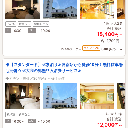
1泊
大人2名
その他
食事なし
禁煙ルーム
合計(税込)
IN
OUT
16:00～
～10:00
15,400
円～
1名
7,700円～
2
ポイント
%
308
15,400スコア～
ポイント～
◆【スタンダード】≪素泊り≫阿南駅から徒歩10分！無料駐車場
も完備☆≪大和の郷無料入浴券サービス≫
◆和洋室（喫煙／30平米）※wi-fi完備
1泊
大人2名
和洋室
食事なし
合計(税込)
IN
OUT
16:00～
～10:00
12,000
円～