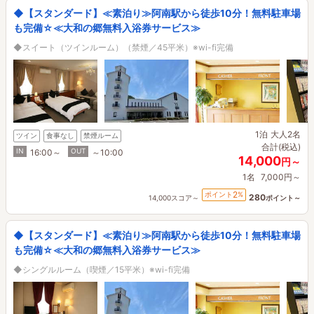
◆【スタンダード】≪素泊り≫阿南駅から徒歩10分！無料駐車場
も完備☆≪大和の郷無料入浴券サービス≫
◆スイート（ツインルーム）（禁煙／45平米）※wi-fi完備
1泊
大人2名
ツイン
食事なし
禁煙ルーム
合計(税込)
IN
OUT
16:00～
～10:00
14,000
円～
1名
7,000円～
2
ポイント
%
280
14,000スコア～
ポイント～
◆【スタンダード】≪素泊り≫阿南駅から徒歩10分！無料駐車場
も完備☆≪大和の郷無料入浴券サービス≫
◆シングルルーム（喫煙／15平米）※wi-fi完備