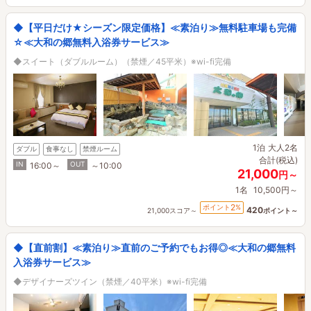
◆【平日だけ★シーズン限定価格】≪素泊り≫無料駐車場も完備
☆≪大和の郷無料入浴券サービス≫
◆スイート（ダブルルーム）（禁煙／45平米）※wi-fi完備
1泊
大人2名
ダブル
食事なし
禁煙ルーム
合計(税込)
IN
OUT
16:00～
～10:00
21,000
円～
1名
10,500円～
2
ポイント
%
420
21,000スコア～
ポイント～
◆【直前割】≪素泊り≫直前のご予約でもお得◎≪大和の郷無料
入浴券サービス≫
◆デザイナーズツイン（禁煙／40平米）※wi-fi完備