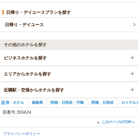
日帰り・デイユースプランを探す
日帰り・デイユース
その他のホテルを探す
ビジネスホテルを探す
エリアからホテルを探す
徳島県
近隣駅・空港からホテルを探す
阿南・日和佐・宍喰
徳島県
宿・ホテル
徳島県
阿南・日和佐・宍喰
阿南・日和佐
ロイヤル
阿南・日和佐
阿南・日和佐・宍喰
阿南駅
宿番号:355624
阿南駅
阿南・日和佐
見能林駅
このページのTOPへ
▲
プライバシーポリシー
阿南駅
阿波橘駅