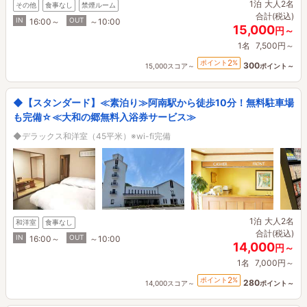
1泊
大人2名
その他
食事なし
禁煙ルーム
合計(税込)
IN
OUT
16:00～
～10:00
15,000
円～
1名
7,500円～
2
ポイント
%
300
15,000スコア～
ポイント～
◆【スタンダード】≪素泊り≫阿南駅から徒歩10分！無料駐車場
も完備☆≪大和の郷無料入浴券サービス≫
◆デラックス和洋室（45平米）※wi-fi完備
1泊
大人2名
和洋室
食事なし
合計(税込)
IN
OUT
16:00～
～10:00
14,000
円～
1名
7,000円～
2
ポイント
%
280
14,000スコア～
ポイント～