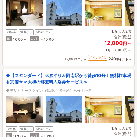
1泊
大人2名
和洋室
食事なし
禁煙ルーム
合計(税込)
IN
OUT
16:00～
～10:00
12,000
円～
1名
6,000円～
2
ポイント
%
240
12,000スコア～
ポイント～
◆【スタンダード】≪素泊り≫阿南駅から徒歩10分！無料駐車場
も完備☆≪大和の郷無料入浴券サービス≫
◆デザイナーズツイン（禁煙／40平米）※wi-fi完備
1泊
大人2名
その他
食事なし
禁煙ルーム
合計(税込)
IN
OUT
16:00～
～10:00