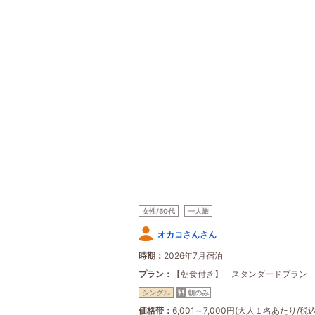
女性/50代
一人旅
オカコさんさん
時期
2026年7月宿泊
プラン
【朝食付き】 スタンダードプラン
シングル
朝のみ
価格帯
6,001～7,000円(大人１名あたり/税込