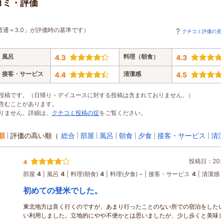
コミ・評価
普通＝3.0」が評価時の基準です）
クチコミ評価の
風呂
料理（朝食）
4.3
4.3
接客・サービス
清潔感
4.4
4.5
投稿です。（日帰り・デイユースに対する投稿は含まれておりません。）
含むことがあります。
りません。詳細は、
クチコミ投稿の掟
をご覧ください。
順
評価の高い順
（
総合
部屋
風呂
朝食
夕食
接客・サービス
清
投稿日：202
4
部屋
4
風呂
4
料理(朝食)
4
料理(夕食)
-
接客・サービス
4
清潔感
初めての登米でした。
東北地方は良く行くのですが、あまり行ったことのない所での宿泊をした
い利用しました。立地的にやや不便かとは思いましたが、少し歩くと美味