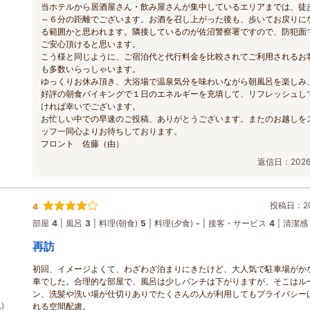
当ホテルから居酒屋さん・飲み屋さんが集中しているエリアまでは、徒
～６分の距離でございます。お酒を召し上がった後も、歩いてお戻りに
る範囲かと思われます。隣接しているのが佐沼警察署ですので、防犯面
ご安心頂けると思います。
こう様と同じように、ご宿泊代と代行料金を比較されてご利用されるお
も多数いらっしゃいます。
ゆっくりお休み頂き、大浴場で温泉気分を味わいながら朝風呂を楽しみ
好評の朝食バイキングで１日のエネルギーを充填して、リフレッシュし
ければ幸いでございます。
お忙しい中での早速のご投稿、ありがとうございます。またのお越しを
ッフ一同心よりお待ちしております。
フロント 佐藤（由）
返信日：2026/
投稿日：202
4
部屋
4
風呂
3
料理(朝食)
5
料理(夕食)
-
接客・サービス
4
清潔感
再訪
初回、イメージよくて、わざわざ泊まりにきたけど、大人気で駐車場がか
車でした。合理的な部屋で、風呂は少しパンチは下がりますが、そこはル
ン、洗髪や洗い場が仕切りありでたくさんの人が利用してもプライバシー
)
れる空間配慮。