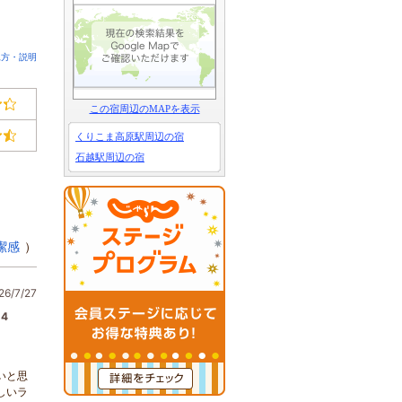
見方・説明
この宿周辺のMAPを表示
くりこま高原駅周辺の宿
石越駅周辺の宿
潔感
）
6/7/27
4
いと思
しいラ