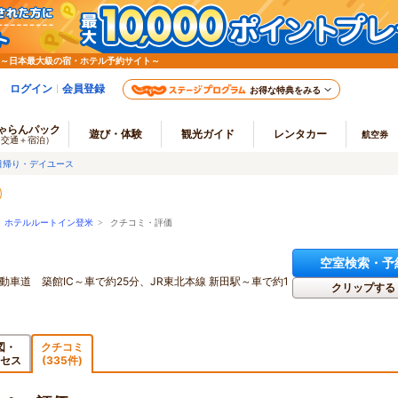
 ～日本最大級の宿・ホテル予約サイト～
ログイン
会員登録
お得な特典をみる
ゃらんパック
遊び・体験
観光ガイド
レンタカー
航空券
（交通＋宿泊）
日帰り・デイユース
>
ホテルルートイン登米
> クチコミ・評価
空室検索・予
動車道 築館IC～車で約25分、JR東北本線 新田駅～車で約1
クリップする
図・
クチコミ
セス
(335件)