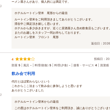
ーメン屋さんがあり、個人的には満足です。
)
ホテルルートイン登米 尾形からの返信
ルートイン登米をご利用頂きましてありがとうございます。
滞在中ご満足頂き嬉しく思います。
ホテルから多少歩きますが、近くに居酒屋さん含め飲食店もございます
またのお越しをスタッフ一同お待ちしております。
ルートイン登米 フロント 尾形
返信日：2026/
投稿日：202
4
部屋
5
風呂
-
料理(朝食)
5
料理(夕食)
-
接客・サービス
4
清潔感
飲み会で利用
代行とほぼ変わらないという
これからここ泊まって飲み会に参加しようと思います
ありがとうございました
)
ホテルルートイン登米からの返信
この度はホテルルートイン登米をご利用頂き、誠にありがとうございま