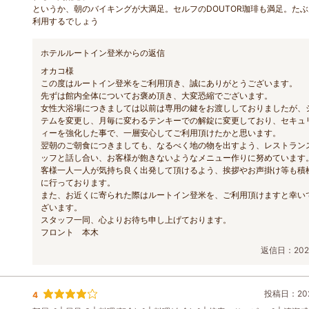
というか、朝のバイキングが大満足。セルフのDOUTOR珈琲も満足。た
利用するでしょう
ホテルルートイン登米からの返信
オカコ様
この度はルートイン登米をご利用頂き、誠にありがとうございます。
先ずは館内全体についてお褒め頂き、大変恐縮でございます。
女性大浴場につきましては以前は専用の鍵をお渡ししておりましたが、
テムを変更し、月毎に変わるテンキーでの解錠に変更しており、セキュ
ィーを強化した事で、一層安心してご利用頂けたかと思います。
翌朝のご朝食につきましても、なるべく地の物を出すよう、レストラン
ッフと話し合い、お客様が飽きないようなメニュー作りに努めています
客様一人一人が気持ち良く出発して頂けるよう、挨拶やお声掛け等も積
に行っております。
また、お近くに寄られた際はルートイン登米を、ご利用頂けますと幸い
ざいます。
スタッフ一同、心よりお待ち申し上げております。
フロント 本木
返信日：2026
投稿日：202
4