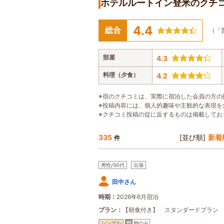
ホテルルートイン登米のクチ
4.4
総合
（「
部屋
4.3
料理（夕食）
4.2
※宿のクチコミは、実際に宿泊した会員の方の
※投稿内容には、個人的趣味や主観的な表現を
※クチコミ投稿の掟に反するものは掲載してお
335
[並び順]
新着
件
男性/50代
出張
田中さん
時期
2026年6月宿泊
プラン
【朝食付き】 スタンダードプラン
シングル
朝のみ