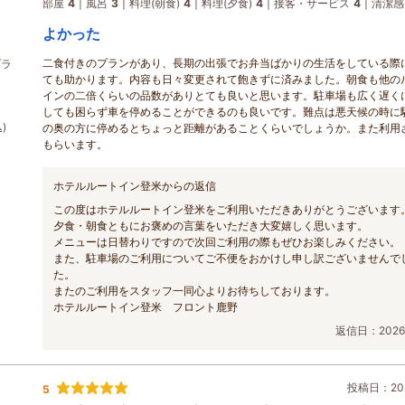
部屋
4
風呂
3
料理(朝食)
4
料理(夕食)
4
接客・サービス
4
清潔感
よかった
二食付きのプランがあり、長期の出張でお弁当ばかりの生活をしている際
プラ
ても助かります。内容も日々変更されて飽きずに済みました。朝食も他の
インの二倍くらいの品数がありとても良いと思います。駐車場も広く遅く
しても困らず車を停めることができるのも良いです。難点は悪天候の時に
)
の奥の方に停めるとちょっと距離があることくらいでしょうか。また利用
もらいます。
ホテルルートイン登米からの返信
この度はホテルルートイン登米をご利用いただきありがとうございます
夕食・朝食ともにお褒めの言葉をいただき大変嬉しく思います。
メニューは日替わりですので次回ご利用の際もぜひお楽しみください。
また、駐車場のご利用についてご不便をおかけし申し訳ございませんで
た。
またのご利用をスタッフ一同心よりお待ちしております。
ホテルルートイン登米 フロント鹿野
返信日：2026/
投稿日：202
5