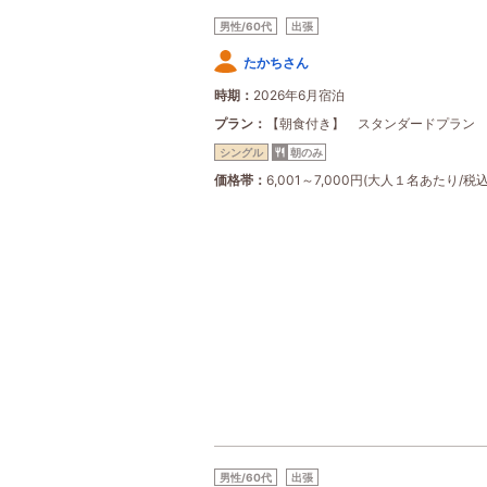
男性/60代
出張
たかちさん
時期
2026年6月宿泊
プラン
【朝食付き】 スタンダードプラン
シングル
朝のみ
価格帯
6,001～7,000円(大人１名あたり/税込
男性/60代
出張