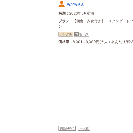
あだちさん
時期
2026年5月宿泊
プラン
【朝食・夕食付き】 スタンダード
ン
シングル
朝・夕
価格帯
8,001～9,000円(大人１名あたり/税込
男性/40代
一人旅