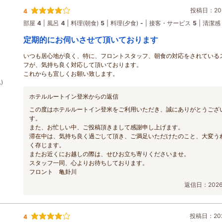
投稿日：202
4
部屋
4
風呂
4
料理(朝食)
5
料理(夕食)
-
接客・サービス
5
清潔感
定期的にお伺いさせて頂いております
いつも居心地が良く、特に、フロントスタッフ、朝食の対応をされている
フが、気持ち良く対応して頂いております。
これからも宜しくお願い致します。
)
ホテルルートイン登米からの返信
この度はホテルルートイン登米をご利用いただき、誠にありがとうござ
す。
また、お忙しい中、ご投稿頂きまして感謝申し上げます。
滞在中は、気持ち良く過ごして頂き、ご満足いただけたのこと、大変う
く存じます。
またお近くにお越しの際は、せひお立ち寄りくださいませ。
スタッフ一同、心よりお待ちしております。
フロント 亀卦川
返信日：2026/
投稿日：202
4