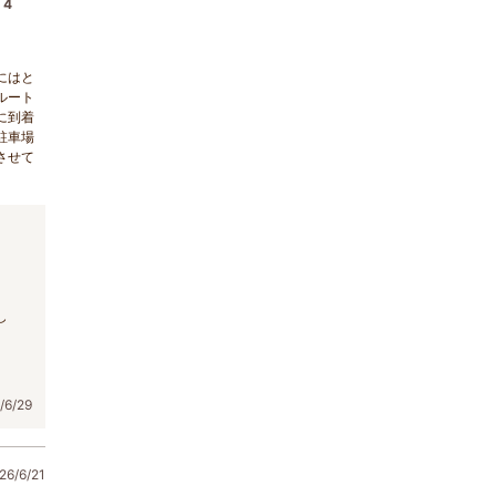
4
にはと
ルート
に到着
駐車場
させて
。
し
6/29
6/6/21