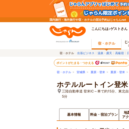
国内旅行・海外旅行や宿・ホテルの宿泊予約はじゃらんnet
こんにちは♪ゲストさん
じ
宿・ホテル
宿・ホテル
出張ビジネス
温泉・露天
高級宿
ポイントがたまる・つかえる
宿・ホテル
>
宮城県
>
栗原・登米
>
栗原・登米
ホテルルートイン登米
三陸自動車道 登米IC～車で約15分、東北自
5分
地
基本情報
料金・宿泊プラン
アク