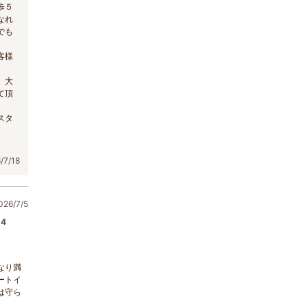
歩５
なれ
でも
客様
、大
て頂
スタ
7/18
6/7/5
4
なり満
ートイ
は守ら