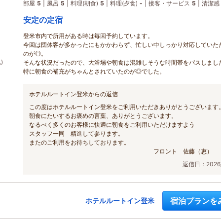
部屋
5
風呂
5
料理(朝食)
5
料理(夕食)
-
接客・サービス
5
清潔感
安定の定宿
登米市内で所用がある時は毎回予約しています。
今回は団体客が多かったにもかかわらず、忙しい中しっかり対応していた
のが◎。
)
そんな状況だったので、大浴場や朝食は混雑しそうな時間帯をパスしまし
特に朝食の補充がちゃんとされていたのが◎でした。
ホテルルートイン登米からの返信
この度はホテルルートイン登米をご利用いただきありがとうございます
朝食にたいするお褒めの言葉、ありがとうございます。
なるべく多くのお客様に快適に朝食をご利用いただけますよう
スタッフ一同 精進して参ります。
またのご利用をお待ちしております。
フロント 佐藤（恵）
返信日：2026/
宿泊プランを
ホテルルートイン登米