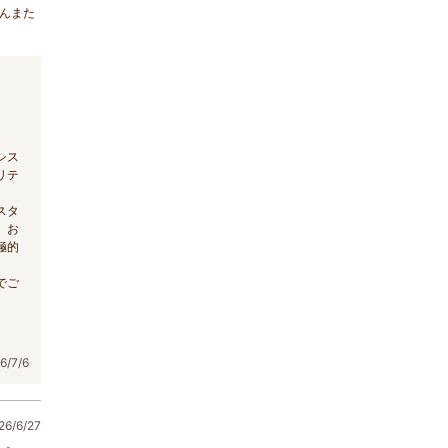
ぶんまた
シス
リテ
スタ
。お
極的
でご
/7/6
6/6/27