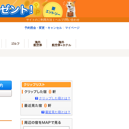
サイトのご利用方法
ヘルプ/問い合わせ
予約照会・変更・キャンセル
マイページ
海外
海外
ゴルフ
航空券
航空券+ホテル
約
0
クリップした宿とは？
0
最近見た宿とは？