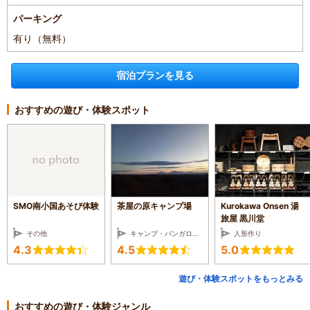
パーキング
有り（無料）
宿泊プランを見る
おすすめの遊び・体験スポット
SMO南小国あそび体験
茶屋の原キャンプ場
Kurokawa Onsen 湯
旅屋 黒川堂
その他
キャンプ・バンガロー・コテージ
人形作り
4.3
4.5
5.0
遊び・体験スポットをもっとみる
おすすめの遊び・体験ジャンル