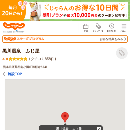
じゃらん
お得な特典をみる
黒川温泉 ふじ屋
(
クチコミ858件
)
4.8
熊本県阿蘇郡南小国町満願寺6541
施設TOP
黒川温泉 ふじ屋