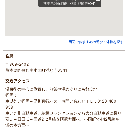
熊本県阿蘇郡南小国町満願寺6541
周辺でおすすめの遊び・体験を探す
住所
〒869-2402
熊本県阿蘇郡南小国町満願寺6541
交通アクセス
温泉街の中心に位置し、散策や湯めぐりにも好立地!!
福岡：
車以外／福岡～黒川直行バス お問い合わせＴＥＬ0120-489-
939
車／九州自動車道、鳥栖ジャンクションから大分自動車道に乗り
変え～日田IC～国道212号線を阿蘇方面へ、小国町で442号線を
瀬の本方面へ