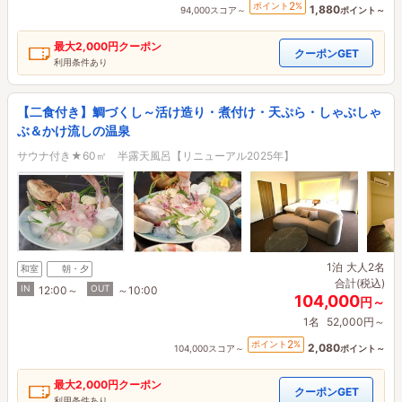
2
ポイント
%
1,880
94,000スコア～
ポイント～
最大
2,000円
クーポン
クーポンGET
利用条件あり
【二食付き】鯛づくし～活け造り・煮付け・天ぷら・しゃぶしゃ
ぶ＆かけ流しの温泉
サウナ付き★60㎡ 半露天風呂【リニューアル2025年】
1泊
大人2名
和室
朝・夕
合計(税込)
IN
OUT
12:00～
～10:00
104,000
円～
1名
52,000円～
2
ポイント
%
2,080
104,000スコア～
ポイント～
最大
2,000円
クーポン
クーポンGET
利用条件あり