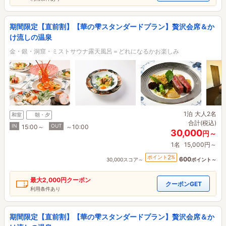
期間限定【直前割】【華の雫スタンダードプラン】贅沢会席＆か
け流しの温泉
金・銀・洞窟・ミストサウナ露天風呂＝どれになるかお楽しみ
1泊
大人2名
和室
朝・夕
合計(税込)
IN
OUT
15:00～
～10:00
30,000
円～
1名
15,000円～
2
ポイント
%
600
30,000スコア～
ポイント～
最大
2,000円
クーポン
クーポンGET
利用条件あり
期間限定【直前割】【華の雫スタンダードプラン】贅沢会席＆か