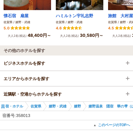
懐石宿 扇屋
ハミルトン宇礼志野
旅館 大村屋
佐賀県 / 嬉野・武雄
佐賀県 / 嬉野・武雄
佐賀県 / 嬉野・武
5.0
4.6
4.5
48,400円～
30,580円～
大人2名(税込)
大人2名(税込)
大人2名(税込)
その他のホテルを探す
ビジネスホテルを探す
エリアからホテルを探す
佐賀県
近隣駅・空港からホテルを探す
嬉野・武雄
佐賀県
宿・ホテル
佐賀県
嬉野・武雄
嬉野
嬉野温泉 隠宿 華の雫（
嬉野
嬉野・武雄
嬉野温泉駅
宿番号:358013
武雄温泉駅
嬉野
彼杵駅
このページのTOPへ
▲