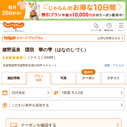
じゃらん
お得な特典をみる
嬉野温泉 隠宿 華の雫（はなのしづく）
(
クチコミ349件
)
3.9
佐賀県嬉野市嬉野町岩屋川内甲４４５―１
地図・アクセス
配布中
プラン
施設情報
写真
クーポン
クチコミ
16件
日付未定
1部屋 大人2名
こだわり条件を追加する
クーポンを確認する