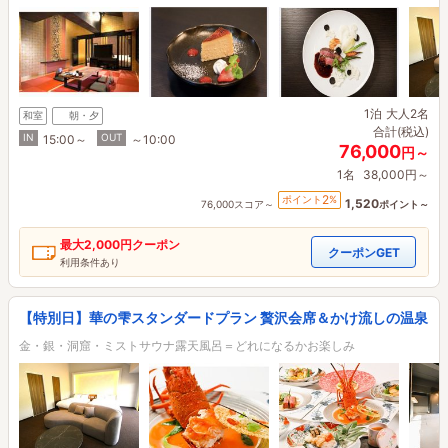
1泊
大人2名
和室
朝・夕
合計(税込)
IN
OUT
15:00～
～10:00
76,000
円～
1名
38,000円～
2
ポイント
%
1,520
76,000スコア～
ポイント～
最大
2,000円
クーポン
クーポンGET
利用条件あり
【特別日】華の雫スタンダードプラン 贅沢会席＆かけ流しの温泉
金・銀・洞窟・ミストサウナ露天風呂＝どれになるかお楽しみ