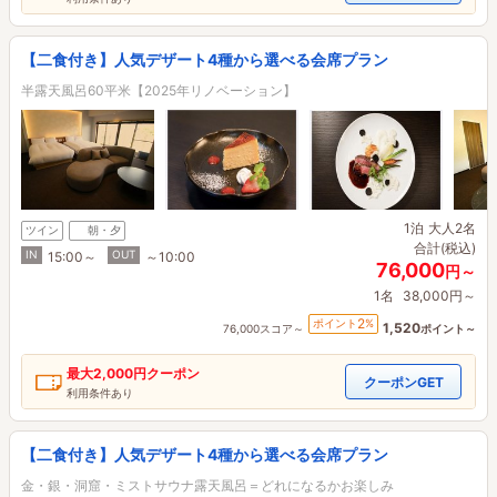
【二食付き】人気デザート4種から選べる会席プラン
半露天風呂60平米【2025年リノベーション】
1泊
大人2名
ツイン
朝・夕
合計(税込)
IN
OUT
15:00～
～10:00
76,000
円～
1名
38,000円～
2
ポイント
%
1,520
76,000スコア～
ポイント～
最大
2,000円
クーポン
クーポンGET
利用条件あり
【二食付き】人気デザート4種から選べる会席プラン
金・銀・洞窟・ミストサウナ露天風呂＝どれになるかお楽しみ