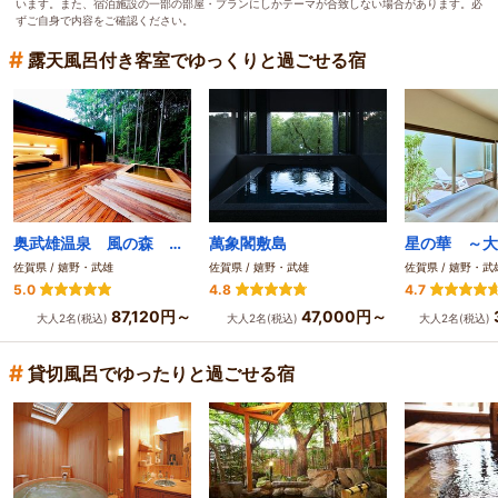
います。また、宿泊施設の一部の部屋・プランにしかテーマが合致しない場合があります。必
ずご自身で内容をご確認ください。
#
露天風呂付き客室でゆっくりと過ごせる宿
奥武雄温泉 風の森 ～大人限定の全室露天付き離れ宿～
萬象閣敷島
佐賀県 / 嬉野・武雄
佐賀県 / 嬉野・武雄
佐賀県 / 嬉野・武
5.0
4.8
4.7
87,120円～
47,000円～
大人2名(税込)
大人2名(税込)
大人2名(税込)
#
貸切風呂でゆったりと過ごせる宿