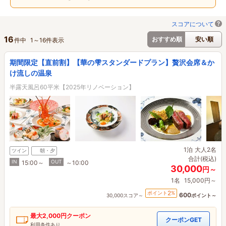
スコアについて
16
おすすめ順
安い順
件中
1
～
16
件表示
期間限定【直前割】【華の雫スタンダードプラン】贅沢会席＆か
け流しの温泉
半露天風呂60平米【2025年リノベーション】
1泊
大人2名
ツイン
朝・夕
合計(税込)
IN
OUT
15:00～
～10:00
30,000
円～
1名
15,000円～
2
ポイント
%
600
30,000スコア～
ポイント～
最大
2,000円
クーポン
クーポンGET
利用条件あり