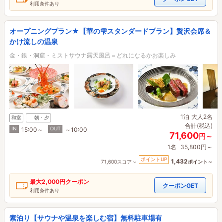
利用条件あり
オープニングプラン★【華の雫スタンダードプラン】贅沢会席＆
かけ流しの温泉
金・銀・洞窟・ミストサウナ露天風呂＝どれになるかお楽しみ
1泊
大人2名
和室
朝・夕
合計(税込)
IN
OUT
15:00～
～10:00
71,600
円～
1名
35,800円～
ポイントUP
1,432
71,600スコア～
ポイント～
最大
2,000円
クーポン
クーポンGET
利用条件あり
素泊り【サウナや温泉を楽しむ宿】無料駐車場有