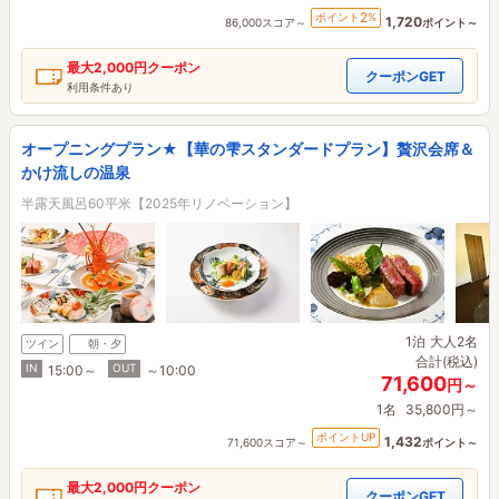
2
ポイント
%
1,720
86,000スコア～
ポイント～
最大
2,000円
クーポン
クーポンGET
利用条件あり
オープニングプラン★【華の雫スタンダードプラン】贅沢会席＆
かけ流しの温泉
半露天風呂60平米【2025年リノベーション】
1泊
大人2名
ツイン
朝・夕
合計(税込)
IN
OUT
15:00～
～10:00
71,600
円～
1名
35,800円～
ポイントUP
1,432
71,600スコア～
ポイント～
最大
2,000円
クーポン
クーポンGET