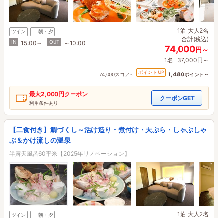
1泊
大人2名
ツイン
朝・夕
合計(税込)
IN
OUT
15:00～
～10:00
74,000
円～
1名
37,000円～
ポイントUP
1,480
74,000スコア～
ポイント～
最大
2,000円
クーポン
クーポンGET
利用条件あり
【二食付き】鯛づくし～活け造り・煮付け・天ぷら・しゃぶしゃ
ぶ＆かけ流しの温泉
半露天風呂60平米【2025年リノベーション】
1泊
大人2名
ツイン
朝・夕