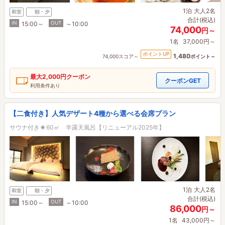
1泊
大人2名
和室
朝・夕
合計(税込)
IN
OUT
15:00～
～10:00
74,000
円～
1名
37,000円～
ポイントUP
1,480
74,000スコア～
ポイント～
最大
2,000円
クーポン
クーポンGET
利用条件あり
【二食付き】人気デザート4種から選べる会席プラン
サウナ付き★60㎡ 半露天風呂【リニューアル2025年】
1泊
大人2名
和室
朝・夕
合計(税込)
IN
OUT
15:00～
～10:00
86,000
円～
1名
43,000円～