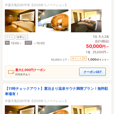
半露天風呂60平米【2025年リノベーション】
1泊
大人2名
ツイン
食事なし
合計(税込)
IN
OUT
15:00～
～10:00
50,000
円～
1名
25,000円～
2
ポイント
%
1,000
50,000スコア～
ポイント～
最大
2,000円
クーポン
クーポンGET
利用条件あり
【11時チェックアウト】素泊まり温泉サウナ満喫プラン！無料駐
車場有！
半露天風呂60平米【2025年リノベーション】