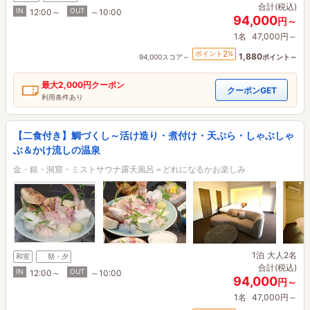
合計(税込)
IN
OUT
12:00～
～10:00
94,000
円～
1名
47,000円～
2
ポイント
%
1,880
94,000スコア～
ポイント～
最大
2,000円
クーポン
クーポンGET
利用条件あり
【二食付き】鯛づくし～活け造り・煮付け・天ぷら・しゃぶしゃ
ぶ＆かけ流しの温泉
金・銀・洞窟・ミストサウナ露天風呂＝どれになるかお楽しみ
1泊
大人2名
和室
朝・夕
合計(税込)
IN
OUT
12:00～
～10:00
94,000
円～
1名
47,000円～