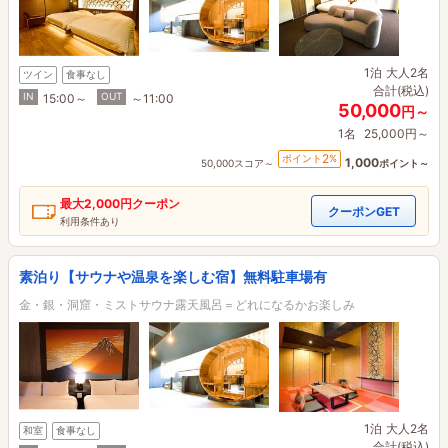
1泊
大人2名
ツイン
食事なし
合計(税込)
IN
OUT
15:00～
～11:00
50,000
円～
1名
25,000円～
2
ポイント
%
1,000
50,000スコア～
ポイント～
最大
2,000円
クーポン
クーポンGET
利用条件あり
素泊り【サウナや温泉を楽しむ宿】無料駐車場有
金・銀・洞窟・ミストサウナ露天風呂＝どれになるかお楽しみ
1泊
大人2名
和室
食事なし
合計(税込)