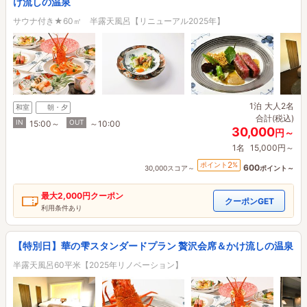
け流しの温泉
サウナ付き★60㎡ 半露天風呂【リニューアル2025年】
1泊
大人2名
和室
朝・夕
合計(税込)
IN
OUT
15:00～
～10:00
30,000
円～
1名
15,000円～
2
ポイント
%
600
30,000スコア～
ポイント～
最大
2,000円
クーポン
クーポンGET
利用条件あり
【特別日】華の雫スタンダードプラン 贅沢会席＆かけ流しの温泉
半露天風呂60平米【2025年リノベーション】