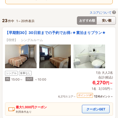
スコアについて
23
おすすめ順
安い順
件中
1
～
20
件表示
【早期割30】30日前までの予約でお得♪★素泊まりプラン★
【喫煙】 シングルルーム
1泊
大人2名
シングル
食事なし
合計(税込)
IN
OUT
15:00～
～10:00
6,270
円～
1名
3,135円～
ポイントUP
124
6,270スコア～
ポイント～
最大
1,000円
クーポン
クーポンGET
利用条件あり