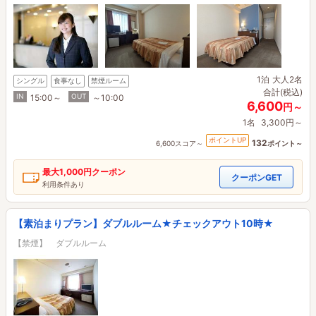
1泊
大人2名
シングル
食事なし
禁煙ルーム
合計(税込)
IN
OUT
15:00～
～10:00
6,600
円～
1名
3,300円～
ポイントUP
132
6,600スコア～
ポイント～
最大
1,000円
クーポン
クーポンGET
利用条件あり
【素泊まりプラン】ダブルルーム★チェックアウト10時★
【禁煙】 ダブルルーム