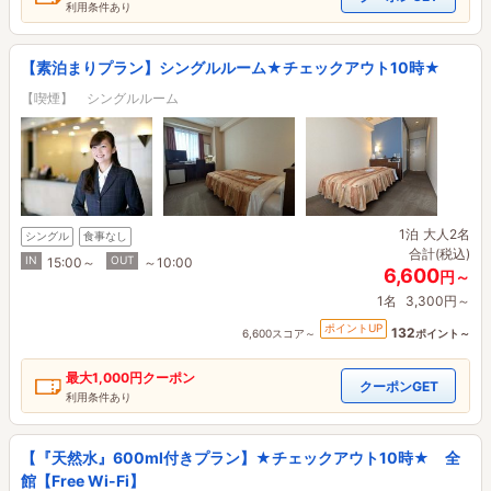
利用条件あり
【素泊まりプラン】シングルルーム★チェックアウト10時★
【喫煙】 シングルルーム
1泊
大人2名
シングル
食事なし
合計(税込)
IN
OUT
15:00～
～10:00
6,600
円～
1名
3,300円～
ポイントUP
132
6,600スコア～
ポイント～
最大
1,000円
クーポン
クーポンGET
利用条件あり
【『天然水』600ml付きプラン】★チェックアウト10時★ 全
館【Free Wi-Fi】