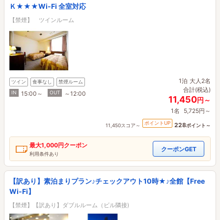
Ｋ★★★Wi-Fi 全室対応
【禁煙】 ツインルーム
1泊
大人2名
ツイン
食事なし
禁煙ルーム
合計(税込)
IN
OUT
15:00～
～12:00
11,450
円～
1名
5,725円～
ポイントUP
228
11,450スコア～
ポイント～
最大
1,000円
クーポン
クーポンGET
利用条件あり
【訳あり】素泊まりプラン♪チェックアウト10時★♪全館【Free
Wi-Fi】
【禁煙】【訳あり】ダブルルーム（ビル隣接)