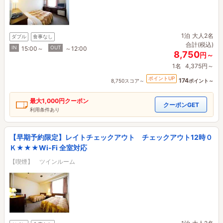
1泊
大人2名
ダブル
食事なし
合計(税込)
IN
OUT
15:00～
～12:00
8,750
円～
1名
4,375円～
ポイントUP
174
8,750スコア～
ポイント～
最大
1,000円
クーポン
クーポンGET
利用条件あり
【早期予約限定】レイトチェックアウト チェックアウト12時０
Ｋ★★★Wi-Fi 全室対応
【喫煙】 ツインルーム