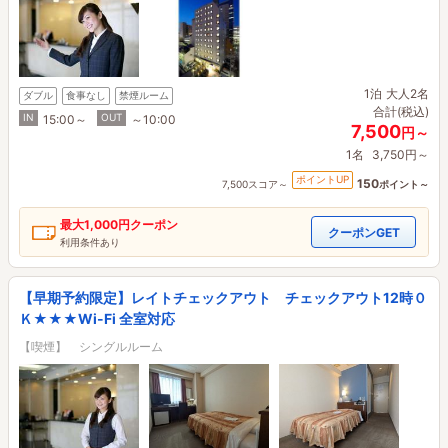
1泊
大人2名
ダブル
食事なし
禁煙ルーム
合計(税込)
IN
OUT
15:00～
～10:00
7,500
円～
1名
3,750円～
ポイントUP
150
7,500スコア～
ポイント～
最大
1,000円
クーポン
クーポンGET
利用条件あり
【早期予約限定】レイトチェックアウト チェックアウト12時０
Ｋ★★★Wi-Fi 全室対応
【喫煙】 シングルルーム