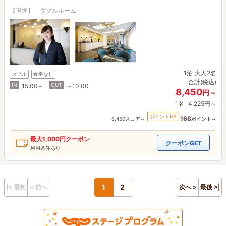
【喫煙】 ダブルルーム
1泊
大人2名
ダブル
食事なし
合計(税込)
IN
OUT
15:00～
～10:00
8,450
円～
1名
4,225円～
ポイントUP
168
8,450スコア～
ポイント～
最大
1,000円
クーポン
クーポンGET
利用条件あり
1
2
|< 最初
< 前へ
次へ >
最後 >|