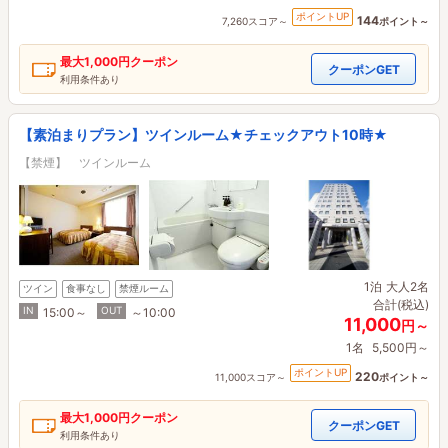
ポイントUP
144
7,260スコア～
ポイント～
最大
1,000円
クーポン
クーポンGET
利用条件あり
【素泊まりプラン】ツインルーム★チェックアウト10時★
【禁煙】 ツインルーム
1泊
大人2名
ツイン
食事なし
禁煙ルーム
合計(税込)
IN
OUT
15:00～
～10:00
11,000
円～
1名
5,500円～
ポイントUP
220
11,000スコア～
ポイント～
最大
1,000円
クーポン
クーポンGET
利用条件あり