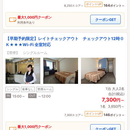
ポイントUP
164
8,250スコア～
ポイント～
最大
1,000円
クーポン
クーポンGET
利用条件あり
【早期予約限定】レイトチェックアウト チェックアウト12時０
Ｋ★★★Wi-Fi 全室対応
【禁煙】 シングルルーム
1泊
大人2名
シングル
食事なし
禁煙ルーム
合計(税込)
IN
OUT
15:00～
～12:00
7,300
円～
1名
3,650円～
ポイントUP
146
7,300スコア～
ポイント～
最大
1,000円
クーポン
クーポンGET