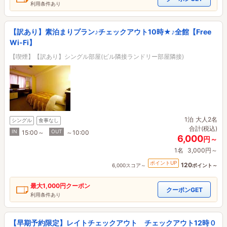
利用条件あり
【訳あり】素泊まりプラン♪チェックアウト10時★♪全館【Free
Wi-Fi】
【喫煙】【訳あり】シングル部屋(ビル隣接ランドリー部屋隣接)
1泊
大人2名
シングル
食事なし
合計(税込)
IN
OUT
15:00～
～10:00
6,000
円～
1名
3,000円～
ポイントUP
120
6,000スコア～
ポイント～
最大
1,000円
クーポン
クーポンGET
利用条件あり
【早期予約限定】レイトチェックアウト チェックアウト12時０