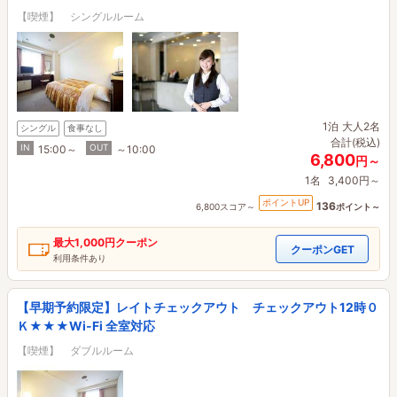
【喫煙】 シングルルーム
1泊
大人2名
シングル
食事なし
合計(税込)
IN
OUT
15:00～
～10:00
6,800
円～
1名
3,400円～
ポイントUP
136
6,800スコア～
ポイント～
最大
1,000円
クーポン
クーポンGET
利用条件あり
【早期予約限定】レイトチェックアウト チェックアウト12時０
Ｋ★★★Wi-Fi 全室対応
【喫煙】 ダブルルーム