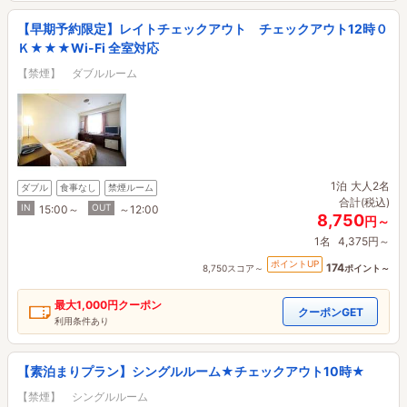
【早期予約限定】レイトチェックアウト チェックアウト12時０
Ｋ★★★Wi-Fi 全室対応
【禁煙】 ダブルルーム
1泊
大人2名
ダブル
食事なし
禁煙ルーム
合計(税込)
IN
OUT
15:00～
～12:00
8,750
円～
1名
4,375円～
ポイントUP
174
8,750スコア～
ポイント～
最大
1,000円
クーポン
クーポンGET
利用条件あり
【素泊まりプラン】シングルルーム★チェックアウト10時★
【禁煙】 シングルルーム