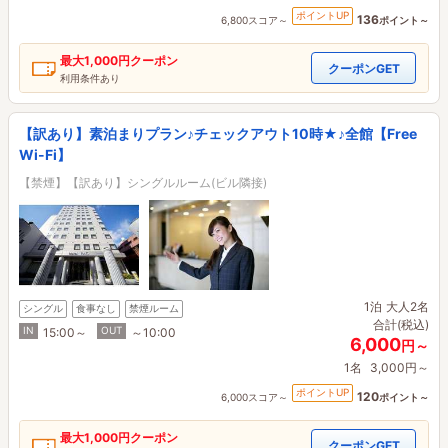
ポイントUP
136
6,800スコア～
ポイント～
最大
1,000円
クーポン
クーポンGET
利用条件あり
【訳あり】素泊まりプラン♪チェックアウト10時★♪全館【Free
Wi-Fi】
【禁煙】【訳あり】シングルルーム(ビル隣接)
1泊
大人2名
シングル
食事なし
禁煙ルーム
合計(税込)
IN
OUT
15:00～
～10:00
6,000
円～
1名
3,000円～
ポイントUP
120
6,000スコア～
ポイント～
最大
1,000円
クーポン
クーポンGET