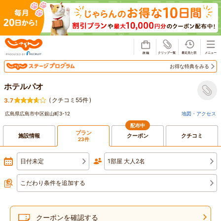
じゃらん
お得な特典をみる
ホテルパオ
(
クチコミ55件
)
3.7
広島県広島市中区銀山町3-12
地図・アクセス
配布中
プラン
施設情報
クーポン
クチコミ
23件
日付未定
1部屋 大人2名
こだわり条件を追加する
クーポンを確認する