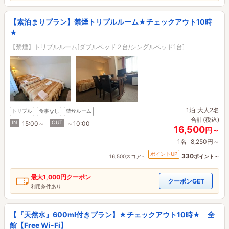
【素泊まりプラン】禁煙トリプルルーム★チェックアウト10時
★
【禁煙】トリプルルーム[ダブルベッド２台/シングルベッド1台]
1泊
大人2名
トリプル
食事なし
禁煙ルーム
合計(税込)
IN
OUT
15:00～
～10:00
16,500
円～
1名
8,250円～
ポイントUP
330
16,500スコア～
ポイント～
最大
1,000円
クーポン
クーポンGET
利用条件あり
【『天然水』600ml付きプラン】★チェックアウト10時★ 全
館【Free Wi-Fi】