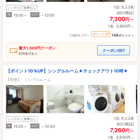
1泊
大人2名
シングル
食事なし
合計(税込)
IN
OUT
15:00～
～12:00
7,300
円～
1名
3,650円～
ポイントUP
146
7,300スコア～
ポイント～
最大
1,000円
クーポン
クーポンGET
利用条件あり
【ポイント10％UP】シングルルーム★チェックアウト10時★
【喫煙】 シングルルーム
1泊
大人2名
シングル
食事なし
合計(税込)
IN
OUT
15:00～
～10:00
7,260
円～
1名
3,630円～