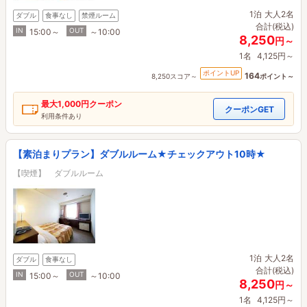
1泊
大人2名
ダブル
食事なし
禁煙ルーム
合計(税込)
IN
OUT
15:00～
～10:00
8,250
円～
1名
4,125円～
ポイントUP
164
8,250スコア～
ポイント～
最大
1,000円
クーポン
クーポンGET
利用条件あり
【素泊まりプラン】ダブルルーム★チェックアウト10時★
【喫煙】 ダブルルーム
1泊
大人2名
ダブル
食事なし
合計(税込)
IN
OUT
15:00～
～10:00
8,250
円～
1名
4,125円～