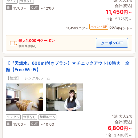
1泊
大人2名
ツイン
食事なし
合計(税込)
IN
OUT
15:00～
～12:00
11,450
円～
1名
5,725円～
ポイントUP
228
11,450スコア～
ポイント～
最大
1,000円
クーポン
クーポンGET
利用条件あり
【『天然水』600ml付きプラン】★チェックアウト10時★ 全
館【Free Wi-Fi】
【禁煙】 シングルルーム
1泊
大人2名
シングル
食事なし
禁煙ルーム
合計(税込)
IN
OUT
15:00～
～10:00
6,800
円～
1名
3,400円～