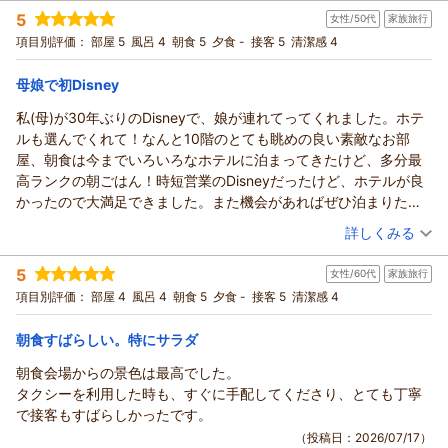
宿泊時期：
2026年05月宿泊 (夫婦旅行)
快適に過ごせました。金額の変動が激しく、高い時期は宿泊が難
ただけます。
5
女性/50代
家族旅行
投稿者：
Duffyさん
(女性/50代)
しいですが。
これからも快適なご滞在をご提供できるよう努めてまいりま
宿泊プラン：
【じゃらんのお得な10日間】無料シャトルバス運行あり★素泊
項目別評価：
部屋 5
風呂 4
朝食 5
夕食 -
接客 5
清潔感 4
またディズニーに行く時は利用させていただきたいと思います。
まりプラン
す。
ツイン
食事なし
ありがとうございました。
宿泊価格帯：
またのご来館を心よりお待ち申し上げております。
16,001～17,000円(大人一人あたり/税込)
母娘で初Disney
（返信日：2026/07/24）
私(母)が30年ぶりのDisneyで、娘が連れてってくれました。ホテ
ホテル エミオン 東京ベイからの返信
ルも選んでくれて！なんと10階のとても眺めの良い素敵なお部
この度はホテルエミオン東京ベイをご利用いただき誠にありが
屋、朝食は今までいろいろなホテルに泊まってきたけど、多分最
とうございます。
高ランクの朝ごはん！時短営業のDisneyだったけど、ホテルが良
この度のご宿泊でも快適にご滞在いただけた様子を伺い、大変
かったので大満足できました。また機会があればぜひ泊まりたい
嬉しく思います。
です！
（投稿日：2026/07/20）
販売中の予約プランに関しましては、貴重なご意見をお寄せ下
詳しくみる
さり重ねてお礼申し上げます。
宿泊時期：
2026年07月宿泊 (家族旅行)
頂戴いたしましたお声は今後のサービス向上への参考とさせて
5
女性/60代
家族旅行
投稿者：
ももママさん
(女性/50代)
いただきます。
宿泊プラン：
【じゃらんのお得な10日間】無料シャトルバス運行あり☆朝食
項目別評価：
部屋 4
風呂 4
朝食 5
夕食 -
接客 5
清潔感 4
付きプラン☆
またのご宿泊をスタッフ一同、心よりお待ち申し上げておりま
ツイン
朝のみ
宿泊価格帯：
す。
14,001～15,000円(大人一人あたり/税込)
朝食すばらしい。特にサラダ
（返信日：2026/07/22）
朝食会場からの景色は最高でした。
ホテル エミオン 東京ベイからの返信
タクシーを利用した時も、すぐに手配してくださり、とても丁寧
この度はホテルエミオン東京ベイをご利用いただき誠にありが
で接客もすばらしかったです。
とうございます。
（投稿日：2026/07/17）
快適にご滞在いただけた様子を伺い、大変嬉しく思います。