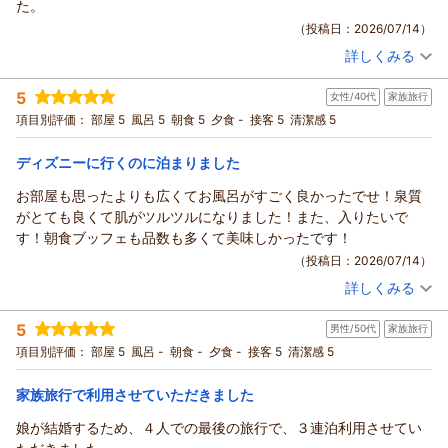
た。
りがとうございます。
（投稿日：2026/07/14）
また、スタッフの対応をはじめ、大浴場やご朝食などにつきま
詳しくみる
してお褒めのお言葉を頂戴し、重ねて御礼申し上げます。
宿泊時期：
2026年07月宿泊 (家族旅行)
投稿者：
当ホテルでは「仮チェックイン」のサービスをご用意してお
ローズガーデンさん
(女性/50代)
5
女性/40代
家族旅行
宿泊プラン：
エミオン☆シンプルステイプラン(素泊まり)
トリプル
り、お荷物のお預かりのほか、18時以降にお戻り予定のお客様
項目別評価：
部屋 5
風呂 5
朝食 5
夕食 -
接客 5
清潔感 5
には、事前にルームキーをお渡ししております。
食事なし
宿泊価格帯：
ご朝食会場につきましては、混雑時に限り22階の会場も先着順
10,001～11,000円(大人一人あたり/税込)
ディズニーに行くのに泊まりました
でご案内しております。天候の良い日には、富士山や東京スカ
ホテル エミオン 東京ベイからの返信
イツリーなどの眺望をお楽しみいただけます。
お部屋も思ったよりも広くてお風呂がすごく良かったでせ！泉質
「大満足だった」「また利用したい」とのお言葉は、私どもス
この度はホテルエミオン東京ベイをご利用いただき、誠にあり
がとても良くて肌がツルツルになりました！また、入りたいで
タッフにとって何よりの励みでございます。
がとうございます。
す！朝食ブッフェも品数も多くて美味しかったです！
これからも皆様に快適にお過ごしいただけるホテルを目指し、
ごゆっくりお過ごしいただけたとのこと、大変嬉しく拝読いた
（投稿日：2026/07/14）
サービスの向上に努めてまいります。
しました。
詳しくみる
ぜひまたホテルエミオン東京ベイへお越しくださいませ。お客
また、コンビニの営業時間につきまして貴重なご意見をお寄せ
宿泊時期：
2026年05月宿泊 (家族旅行)
様のまたのご宿泊を、スタッフ一同心よりお待ち申し上げてお
投稿者：
coco0317さん
(女性/40代)
いただき、ありがとうございます。今後の参考とさせていただ
5
男性/50代
家族旅行
宿泊プラン：
【じゃらん限定】じゃらんアワード2024売れた宿大賞！大浴
ります。
きます。
場1泊無料券付プラン(朝食付き）
ツイン
朝のみ
項目別評価：
部屋 5
風呂 -
朝食 -
夕食 -
接客 5
清潔感 5
またのご来館を、スタッフ一同心よりお待ちしております。
（返信日：2026/07/18）
宿泊価格帯：
18,001～19,000円(大人一人あたり/税込)
（返信日：2026/07/16）
家族旅行で利用させていただきました
ホテル エミオン 東京ベイからの返信
娘が結婚するため、４人での最後の旅行で、３連泊利用させてい
この度は、ホテルエミオン東京ベイにご宿泊いただき、誠にあ