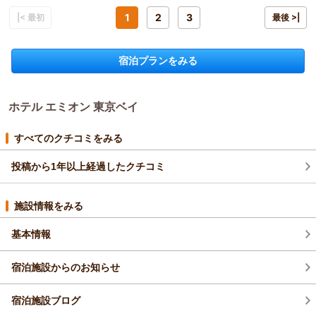
いただいたご意見をもとに、より多くのお客様にご満足いただ
宿泊プラン：
エミオン☆シンプルステイプラン(素泊まり)
4ベッド
1
2
3
けるホテル創りを目指し、サービス向上に務めて参ります。
|< 最初
最後 >|
食事なし
次回のご利用を､スタッフ一同心よりお待ち申し上げておりま
宿泊価格帯：
5,001～6,000円(大人一人あたり/税込)
す｡
宿泊プランをみる
（返信日：2026/07/12）
ホテル エミオン 東京ベイからの返信
この度は、『ホテル エミオン 東京ベイ』にお越しいただき、誠
にありがとうございます。
ホテル エミオン 東京ベイ
また、当ホテルに関してお褒めのお言葉もいただき重ねてお礼
申し上げます。
すべてのクチコミをみる
今後も、お客様に快適にお過ごしいただじぇるホテルを目指し
てまいります。
投稿から1年以上経過したクチコミ
お客様のまたのご来館を、心よりお待ち申し上げております。
（返信日：2026/07/12）
施設情報をみる
基本情報
宿泊施設からのお知らせ
宿泊施設ブログ