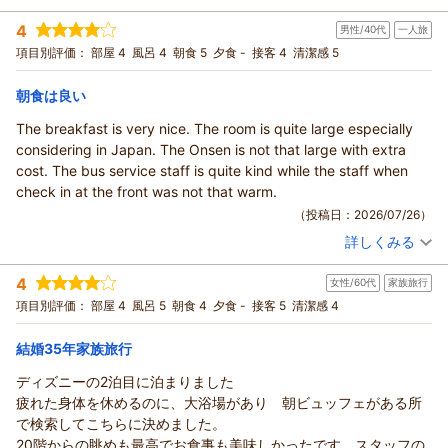
またのお越しをスタッフ一同心よりお待ち申し上げておりま
宿泊時期：
2026年07月宿泊 (家族旅行)
4
す。
男性/40代
一人旅
投稿者：
ミンミンさん
(女性/40代)
宿泊プラン：
【じゃらんスペシャルオファー】天然温泉付き大浴場でリフレ
項目別評価：
部屋 4
風呂 4
朝食 5
夕食 -
接客 4
清潔感 5
（返信日：2026/08/02）
ッシュステイ（朝食付き）
トリプル
朝のみ
宿泊価格帯：
11,001～12,000円(大人一人あたり/税込)
朝食は良い
The breakfast is very nice. The room is quite large especially
ホテル エミオン 東京ベイからの返信
considering in Japan. The Onsen is not that large with extra
この度は、ホテルエミオン東京ベイをご利用いただきまして、
cost. The bus service staff is quite kind while the staff when
誠にありがとうございます。
check in at the front was not that warm.
天然温泉付き大浴場にご満足いただけたご様子を伺い大変嬉し
（投稿日：2026/07/26）
く存じます。
詳しくみる
天然温泉は地下1500メートルより汲み上げており、からだの芯
宿泊時期：
2026年07月宿泊 (一人旅)
までリラックスしていただけると、多くのお客様よりご好評を
投稿者：
skyblueさん
(男性/40代)
4
いただいております。
女性/60代
家族旅行
宿泊プラン：
【じゃらんスペシャルウィーク】★お得にステイプラン☆（朝
食付き）
しかしながら、ご朝食に関しましてご期待に沿えず申し訳ござ
ツイン
朝のみ
項目別評価：
部屋 4
風呂 5
朝食 4
夕食 -
接客 5
清潔感 4
宿泊価格帯：
いませんでした。
21,001～22,000円(大人一人あたり/税込)
いただいたご意見は、今後の運営の参考とさせていただきま
結婚35年家族旅行
ホテル エミオン 東京ベイからの返信
す。
ディズニーの2泊目に泊まりました
またのご利用をスタッフ一同､心よりお待ち申し上げておりま
Thank you very much for staying with us.We are delighted to
疲れた身体を休めるのに、大浴場があり 朝ビュッフェがある所
す｡
hear your compliments regarding our breakfast, the
で検索してこちらに決めました。
spaciousness of your room, and the shuttle bus service.
（返信日：2026/08/02）
20階からの眺めも最高でお食事も美味しかったです。スタッフの