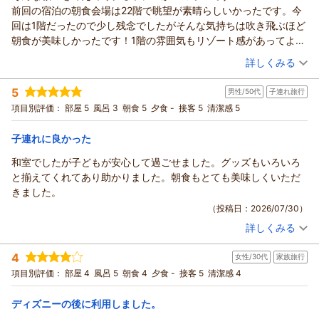
この度はホテルエミオン東京ベイをご利用いただき誠にありが
前回の宿泊の朝食会場は22階で眺望が素晴らしいかったです。今
いただければ幸いです。
とうございます。
回は1階だったので少し残念でしたがそんな気持ちは吹き飛ぶほど
スタッフ一同、心よりお待ち申し上げております。
お部屋の広さや洗面台・シャワー設備など快適にお過ごしいた
朝食が美味しかったです！1階の雰囲気もリゾート感があってよか
だけたようで大変嬉しく思います。
（返信日：2026/08/04）
ったです！朝食だけでも食べに来られるので家族や友人を誘って
（投稿日：2026/07/31）
また２２階の朝食会場からの景色もお楽しみいただけたとのこ
詳しくみる
また来ます！
と、何よりでございます。これからも皆様に快適にお過ごしい
宿泊時期：
2026年07月宿泊 (家族旅行)
ただけるホテルを目指してまいります。
5
男性/50代
子連れ旅行
投稿者：
ララさん
(女性/50代)
またのお越しを心よりお待ちしております。
宿泊プラン：
【じゃらんスペシャルオファー】天然温泉付き大浴場でリフレ
項目別評価：
部屋 5
風呂 3
朝食 5
夕食 -
接客 5
清潔感 5
ッシュステイ（朝食付き）
ツイン
朝のみ
（返信日：2026/08/03）
宿泊価格帯：
10,001～11,000円(大人一人あたり/税込)
子連れに良かった
和室でしたが子どもが安心して過ごせました。グッズもいろいろ
ホテル エミオン 東京ベイからの返信
と揃えてくれてあり助かりました。朝食もとても美味しくいただ
この度もホテルエミオン東京ベイをご利用いただき、誠にあり
きました。
がとうございます。
（投稿日：2026/07/30）
ご朝食をお楽しみいただけた様子を拝読し、大変うれしく思い
詳しくみる
ます。
宿泊時期：
2026年07月宿泊 (子連れ旅行)
お書きいただきました通り、22階のご朝食会場につきまして
投稿者：
たけしさん
(男性/50代)
4
は、お日にち限定且つ数量限定でのご案内になりますが、1階の
女性/30代
家族旅行
宿泊プラン：
エミオン☆シンプルステイプラン（朝食付き）
和室
会場と提供しているお料理の内容に変わりはございませんので
項目別評価：
部屋 4
風呂 5
朝食 4
夕食 -
接客 5
清潔感 4
朝のみ
ご安心ください。
宿泊価格帯：
13,001～14,000円(大人一人あたり/税込)
当ホテル自慢の朝食ブッフェでは種類豊富な和洋食を豊富に取
ディズニーの後に利用しました。
り揃えており、小さなお子様から大人のお客様まで、幅広くお