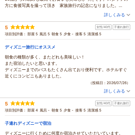
However, we sincerely apologize for failing to meet your
方に食後写真を撮って頂き 家族旅行の記念になりました。
expectations regarding the service provided by our front
費用もリーズナブルで また泊まりたいホテルです。
（投稿日：2026/07/26）
詳しくみる
desk staff.
We take your feedback seriously and are committed to
宿泊時期：
2026年05月宿泊 (家族旅行)
5
improving our service to ensure a more pleasant experience
女性/40代
子連れ旅行
投稿者：
あけちゃんさん
(女性/60代)
宿泊プラン：
【じゃらん限定】じゃらんアワード2024売れた宿大賞！大浴
for our guests.
項目別評価：
部屋 5
風呂 5
朝食 5
夕食 -
接客 5
清潔感 5
場1泊無料券付プラン(朝食付き）
その他
朝のみ
Thank you for sharing your valuable feedback. We look
宿泊価格帯：
14,001～15,000円(大人一人あたり/税込)
forward to welcoming you back in the future.
ディズニー旅行にオススメ
（返信日：2026/08/03）
朝食の種類が多く、またどれも美味しい！
ホテル エミオン 東京ベイからの返信
また宿泊したいと思います。
この度は大切なご家族でのご旅行にホテルエミオン東京ベイを
ディズニーまでのバスもたくさん出ており便利です。ホテルすぐ
ご利用いただき、誠にありがとうございます。
近くにコンビニもありました。
ご滞在中はお部屋からの眺望やお食事のにご満足いただけた様
（投稿日：2026/07/26）
子を伺い、大変嬉しく思っております。
詳しくみる
これからも皆さまに心地よくお過ごしいただけるホテルを目指
宿泊時期：
2026年07月宿泊 (子連れ旅行)
してまいります。
投稿者：
ようこさん
(女性/40代)
5
ぜひまたホテルエミオン東京ベイへお越しくださいませ。スタ
女性/40代
子連れ旅行
宿泊プラン：
ナゾを解いてプレゼントをゲットしよう！エミオンオリジナル
ナゾ解きプラン（朝食付き）
ッフ一同、心よりお待ちしております。
トリプル
朝のみ
項目別評価：
部屋 4
風呂 -
朝食 5
夕食 -
接客 5
清潔感 5
宿泊価格帯：
9,001～10,000円(大人一人あたり/税込)
（返信日：2026/08/02）
子連れディズニーで宿泊
ホテル エミオン 東京ベイからの返信
ディズニーに行くために何度か宿泊させていただいています。