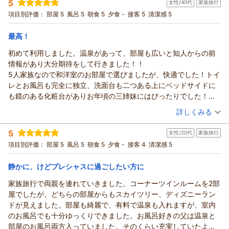
5
女性/40代
家族旅行
投稿者：
ナナキさん
(男性/40代)
る状態でした。お風呂を利用する前で良かったですが、もし入浴
宿泊プラン：
【60日前まで】早い予約がお得！早期シンプルステイ（素泊ま
項目別評価：
部屋 5
風呂 5
朝食 5
夕食 -
接客 5
清潔感 5
中に発覚したら更に大変だったと思います。フロントの方に対応
り）
和洋室
食事なし
いただき、「部屋変更を希望されますか？」と言われました。廊
宿泊価格帯：
8,001～9,000円(大人一人あたり/税込)
最高！
下まで水が来ており、このままでは利用できないのは当然です。
夜の22時を既に回っており、家族もゆっくりしたい中での対応と
初めて利用しました。温泉があって、部屋も広いと知人からの前
なり、クタクタでした。子供もアイスを食べていましたが、部屋
情報があり大分期待をして行きました！！
を変えるために、破棄せざるを得ない状況でした。荷物をまと
5人家族なので和洋室のお部屋で選びましたが、快適でした！トイ
め、部屋を移りましたが、その後の説明はありませんでした。チ
レとお風呂も完全に独立、洗面台も二つある上にベッドサイドに
ェックアウト時も何事もなかった様に対応を終わりました。ディ
も鏡のある化粧台がありお年頃の三姉妹にはぴったりでした！
ズニー旅行を楽しみにしていたため、また子供達もいる中で楽し
閉園までパークで過ごしてシャトルバスでホテルへ。一度パーク
（投稿日：2026/08/03）
詳しくみる
い雰囲気を壊したくなく、その場では言いませんでしたが、あま
を出て16時ごろにチェックインを済ませました。荷物を軽くして
宿泊時期：
2026年08月宿泊 (家族旅行)
り気持ちの良い対応ではなかったと振り返ります。家族も自分た
再度パークへ。行きも帰りもシャトルバスの時間が適度にありそ
5
女性/20代
家族旅行
投稿者：
ゆうくんさん
(女性/40代)
ちの不注意で溢れさせたと思っていたため、気が動転して楽しい
んなに待たなくても大丈夫でした。閉園前後は大浴場も混み合っ
宿泊プラン：
エミオン☆シンプルステイ（朝食付き）
項目別評価：
部屋 5
風呂 5
朝食 5
夕食 -
接客 4
清潔感 5
和洋室
朝のみ
思い出も薄れてしまい、残念な気持ちになりました。お気に入り
てたので夜は部屋のお風呂に入りました。浴槽も洗い場も広くて
宿泊価格帯：
11,001～12,000円(大人一人あたり/税込)
のホテルなので、今後とも利用は続けたいと思いますが、今回は
快適。足を思い切り伸ばして入れました！3階だったのもあるの
静かに、けどプレシャスに過ごしたい方に
初めての経験だったのでお伝えさせていただきました。
か、水圧もかなりありすぐお湯も溜まりました！
ホテル エミオン 東京ベイからの返信
朝ごはんは22階にあるレストラン会場でした。6時半オープンに
家族旅行で両親を連れていきました。コーナーツインルームを2部
このたびはホテル エミオン 東京ベイをご利用いただき、誠にあ
行ったら2組しかお客さんがいなくて静かにゆっくり朝ごはん満喫
屋でしたが、どちらの部屋からもスカイツリー、ディズニーラン
りがとうございます。
しました。7時くらいから混み始めたのでお部屋に戻り、大浴場
ドが見えました。部屋も綺麗で、有料で温泉も入れますが、室内
また、ご家族との大切なご旅行に当ホテルをお選びいただきま
へ。タイミングよく空いていて露天風呂も貸し切り状態でした。
のお風呂でも十分ゆっくりできました。お風呂好きの父は温泉と
したこと、心より御礼申し上げます。
フロントスタッフの対応も、朝すれ違う清掃員さんの笑顔も、朝
部屋のお風呂両方入っていました。そのくらい充実していたよう