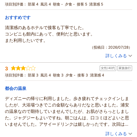
項目別評価：
部屋 4
風呂 4
朝食 -
夕食 -
接客 5
清潔感 5
次回のご宿泊も、心よりお待ち申し上げております。
朝のみ
宿泊価格帯：
8,001～9,000円(大人一人あたり/税込)
（返信日：2026/08/02）
おすすめです
ホテル エミオン 東京ベイからの返信
清潔感のあるホテルで接客も丁寧でした。
この度もホテルエミオン東京ベイをご利用いただき誠にありが
コンビニも館内にあって、便利だと思います。
とうございます。
また利用したいです。
快適にご滞在いただけた様子を伺い、大変嬉しく思います。
（投稿日：2026/07/28）
今後も皆様により快適なホテルステイを提供できるよう精進し
詳しくみる
てまいります。
宿泊時期：
2026年07月宿泊 (家族旅行)
投稿者：
さくらさん
(女性/50代)
またのお越しを心よりお待ちしております。
3
女性/40代
家族旅行
宿泊プラン：
【じゃらんスペシャルウィーク】★シンプルステイプラン
（返信日：2026/08/02）
★（素泊まり）
トリプル
食事なし
項目別評価：
部屋 3
風呂 4
朝食 3
夕食 -
接客 3
清潔感 4
宿泊価格帯：
9,001～10,000円(大人一人あたり/税込)
都会の温泉
ホテル エミオン 東京ベイからの返信
ディズニーの帰りに利用しました。歩き疲れてチェックインしま
この度はホテルエミオン東京ベイにご宿泊いただき、誠にあり
したが、大浴場つきでこの金額ならありだなと思いました。浦安
がとうございます。
の温泉なので期待していませんでしたが、お肌がさらっとしまし
多岐に渡りご満足いただけている様子を拝見し、大変嬉しく存
た。ジャグジーもよいですね。朝ごはんは、口コミほどよいと思
じます。
いませんでした。アサイードリンクは嬉しかったです。次回はタ
これからも多くのお客様が快適にお過ごしいただけるホテル創
ワーの方を利用したいかなと。
（投稿日：2026/07/26）
詳しくみる
りに努めてまいります。