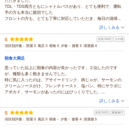
ただきました。
りがとうございます。
TDL・TDS両方ともにシャトルバスがあり、とても便利で、運転
客室や大浴場、ご朝食などにご満足いただけたご様子を伺い、
手の方も本当に親切でした
大変嬉しく存じます。
フロントの方も、とても丁寧に対応していただき、毎日の清掃も
当ホテルの大浴場では、地下1,500ｍから汲み上げた天然温泉
きっちりとされており、とても気持ちの良い旅行ができました。
（投稿日：2026/07/13）
詳しくみる
もご用意しており、多くのお客様にご好評をいただいておりま
本当にありがとうございました
す。
宿泊時期：
2026年07月宿泊 (家族旅行)
さすがに良いホテルです。
5
また、朝食ブッフェでは種類豊富な和洋食を豊富に取り揃えて
女性/50代
その他
投稿者：
さとさん
(男性/50代)
宿泊プラン：
【じゃらんのお得な10日間】無料シャトルバス運行あり☆素泊
おり、小さなお子様から大人のお客様まで、幅広くお楽しみい
項目別評価：
部屋 5
風呂 5
朝食 5
夕食 -
接客 5
清潔感 4
まりプラン☆
トリプル
食事なし
ただいております。
宿泊価格帯：
8,001～9,000円(大人一人あたり/税込)
今後も、より快適にお過ごしいただけるホテルを目指し、サー
朝食大満足
ビス向上に努めてまいります。
思っていた以上に朝食の内容が良かったです。２泊したのです
ホテル エミオン 東京ベイからの返信
またお迎えできます日を、スタッフ一同心よりお待ち申し上げ
が、種類も多く飽きませんでした。
ております。
この度はホテルエミオン東京ベイをご利用いただき、誠にあり
特に気に入ったのは、アサイードリンク、肉じゃが、サーモンの
がとうございます。
（返信日：2026/07/18）
クリームソースがけ、フレンチトースト、塩パン。特にサラダに
お嬢様のご結婚という大切な節目のご旅行に、当ホテルをお選
アボカド、サーモンがあったのにはびっくりでした。
びいただきましたこと、大変光栄に存じます。
ララアリーナ東京ベイでのライブ、ディズニーシーへ行くために
（投稿日：2026/07/10）
シャトルバスやスタッフの対応、清掃につきましてもお褒めの
詳しくみる
宿泊しましたが、アクセス抜群。
お言葉をいただき、重ねてお礼申し上げます。
宿泊時期：
2026年07月宿泊 (その他)
コーナーテラスルームでしたが、部屋から海、ディズニーシーの
ご家族皆様で快適にお過ごしいただけたご様子を伺い、大変嬉
5
女性/50代
家族旅行
投稿者：
lalaさん
(女性/50代)
火山も見え眺望良かったです。そしてコスパが最高です。
しく思います。
宿泊プラン：
【じゃらんのお得な10日間】無料シャトルバス運行あり☆朝食
項目別評価：
部屋 5
風呂 5
朝食 -
夕食 -
接客 4
清潔感 5
これがあったらと思ったのは、新浦安駅からのシャトルバス。歩
付きプラン☆
また皆様をお迎えできますことを、スタッフ一同心よりお待ち
ツイン
朝のみ
ける距離でしたが、雨だったので少し不便でした。