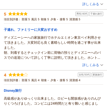
詳しくみる
今後も皆様により快適なホテルステイを提供できるよう精進し
宿泊時期：
2026年05月宿泊 (家族旅行)
てまいります。
投稿者：
つるちゃんさん
(女性/60代)
5
またのお越しを心よりお待ちしております。
男性/40代
子連れ旅行
宿泊プラン：
エミオン☆シンプルステイプラン（朝食付き）
その他
項目別評価：
部屋 5
風呂 5
朝食 5
夕食 -
接客 5
清潔感 5
（返信日：2026/07/22）
朝のみ
宿泊価格帯：
8,001～9,000円(大人一人あたり/税込)
子連れ、ファミリーに大変おすすめ
ホテル エミオン 東京ベイからの返信
ディズニーシーへの家族旅行でホテルエミオン東京ベイ利用させ
この度は、『ホテル エミオン 東京ベイ』にご宿泊いただき、誠
て頂きました。大変対応も良く素晴らしい時間を過ごす事が出来
にありがとうございます。
ました。
また、ご利用施設に関してもお褒めいただき、重ねてお礼申し
朝、到着するとチェックイン前に荷物の預りとディズニーへのバ
上げます。
スでの送迎について詳しく丁寧に説明して頂きました。ホント、
ご利用いただきました朝食ビュッフェは、日数限定の22階の会
ありがたかったです。
（投稿日：2026/07/15）
詳しくみる
場でお楽しみいただけたことかと存じます。季節ごとに様々な
お風呂も良かったし、朝食は最上階の２２階で景色も良く大変お
メニューを取り揃えておりますので、た是非ご賞味くださいま
宿泊時期：
2026年07月宿泊 (子連れ旅行)
いしかったです。家族全員大満足に過ごす事が出来ました。また
4
女性/50代
家族旅行
投稿者：
あいもさん
(男性/40代)
せ。
是非、ご利用させて欲しいホテルとなりました。
宿泊プラン：
エミオン☆シンプルステイプラン（朝食付き）
項目別評価：
部屋 5
風呂 4
朝食 -
夕食 -
接客 5
清潔感 4
その他
お客様のまたのご来館を、心よりお待ちしております。
朝のみ
（返信日：2026/07/20）
Disney旅行
宿泊価格帯：
9,001～10,000円(大人一人あたり/税込)
高級感がありゆっくり出来ました。ロビーも開放感がありのんび
ホテル エミオン 東京ベイからの返信
りくつろげました。コンビニは24時間だと有り難いと感じまし
この度は、ホテルエミオン東京ベイをご利用いただき、誠にあ