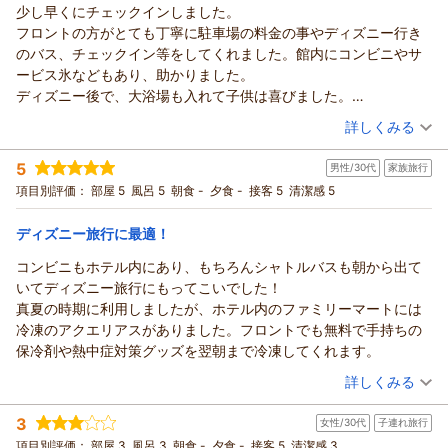
ホテル エミオン 東京ベイからの返信
少し早くにチェックインしました。
楽しみいただいております。
この度は、ホテルエミオン東京ベイにご宿泊いただき、誠にあ
フロントの方がとても丁寧に駐車場の料金の事やディズニー行き
またご家族やご友人とお越しいただける日をスタッフ一同、心
りがとうございます。
のバス、チェックイン等をしてくれました。館内にコンビニやサ
よりお待ち申し上げております。
当ホテルは、多くのお子様連れのお客様にご利用いただいてお
ービス氷などもあり、助かりました。
（返信日：2026/08/02）
り、お子様用のアメニティも様々に取り揃えております。
ディズニー後で、大浴場も入れて子供は喜びました。
今後もお客様にとって快適で過ごしやすいホテルであり続けら
ただ、時間がちょうど良かったので空いていたけど、タイミング
（投稿日：2026/07/30）
詳しくみる
れるよう努めてまいります。
でわちゃわちゃしちゃいそうでした。
またのご来館を、スタッフ一同心よりお待ち申し上げておりま
宿泊時期：
2026年07月宿泊 (家族旅行)
朝はバイキングで、ゆっくりと食べられました。
5
男性/30代
家族旅行
投稿者：
あきさん
(女性/30代)
す。
タイミングで無かったりしましたが食べたかったものは食べられ
宿泊プラン：
【じゃらんスペシャルオファー】天然温泉付き大浴場でリフレ
項目別評価：
部屋 5
風呂 5
朝食 -
夕食 -
接客 5
清潔感 5
（返信日：2026/08/02）
ました！
ッシュステイ（朝食付き）
トリプル
朝のみ
チェックアウトも12時だったので時間に追われず、こちらのタイ
宿泊価格帯：
10,001～11,000円(大人一人あたり/税込)
ディズニー旅行に最適！
ミングで用意できたのでよかったです。
また利用する際は連泊にしたいと思います^_^
コンビニもホテル内にあり、もちろんシャトルバスも朝から出て
ホテル エミオン 東京ベイからの返信
いてディズニー旅行にもってこいでした！
この度はホテルエミオン東京ベイにご宿泊いただき誠にありが
真夏の時期に利用しましたが、ホテル内のファミリーマートには
とうございます。
冷凍のアクエリアスがありました。フロントでも無料で手持ちの
また、ご多忙の中このように心温まるご投稿をお寄せいただ
保冷剤や熱中症対策グッズを翌朝まで冷凍してくれます。
き、スタッフ一同大変嬉しく拝読いたしました。
（投稿日：2026/07/29）
お書きいただきました通り、当ホテルの天然温泉付き大浴場
詳しくみる
は、パークから戻られたお客様がご利用される21時頃から混雑
宿泊時期：
2026年07月宿泊 (家族旅行)
することが多く、夕方のお時間や、朝風呂は比較的ゆったりと
3
女性/30代
子連れ旅行
投稿者：
meerka2さん
(男性/30代)
ご利用いただけます。
宿泊プラン：
★30日前まで★早い予約がお得！早期シンプルステイ（素泊
項目別評価：
部屋 3
風呂 3
朝食 -
夕食 -
接客 5
清潔感 3