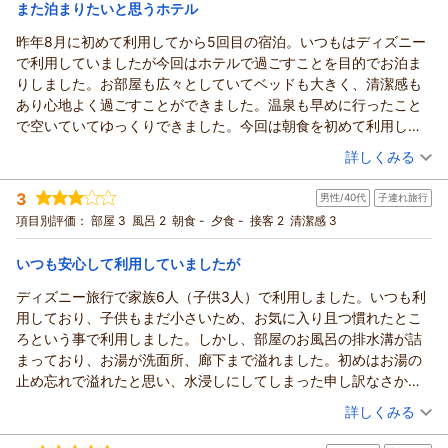
また泊まりたいと思うホテル
昨年8月に初めて利用してから5回目の宿泊。いつもはディズニー
で利用していましたが今回はホテルで過ごすことを目的でお泊ま
りしました。お部屋も広々としていてベッドも大きく、清潔感も
あり心地よく過ごすことができました。温泉も早めに行ったこと
で空いていてゆっくりできました。今回は朝食を初めて利用しま
した。遅い時間に行ったのですが最後までお料理もあり、丁寧な
（投稿日：2026/08/06）
詳しくみる
対応をしてくださいました。ホテルキャストの方々の接遇も良く
宿泊時期：
2026年06月宿泊 (家族旅行)
何度も泊まりたいと思うおすすめのホテルです！8月にも予定して
3
男性/40代
子連れ旅行
投稿者：
リンリンさん
(女性/50代)
いるので楽しみです！
宿泊プラン：
エミオン☆シンプルステイプラン（朝食付き）
項目別評価：
部屋 3
風呂 2
朝食 -
夕食 -
接客 2
清潔感 3
ツイン
朝のみ
いつも安心して利用していましたが
宿泊価格帯：
10,001～11,000円(大人一人あたり/税込)
ディズニー旅行で家族6人（子供3人）で利用しました。いつも利
用しており、子供もまだ小さいため、お気に入り且つ慣れたとこ
ろという事で利用しました。しかし、部屋のお風呂の排水溝が詰
まっており、お湯が洗面所、廊下まで溢れました。初めはお湯の
止め忘れで溢れたと思い、水浸しにしてしまった申し訳なさか
ら、フロントに状況だけお伝えしました。冷静になって考える
（投稿日：2026/08/06）
詳しくみる
と、規定量まで水を入れると排水されるはずですが、流れず、排
宿泊時期：
2026年07月宿泊 (子連れ旅行)
水溝が完全に詰まっていました。お風呂の栓を抜いたら更に溢れ