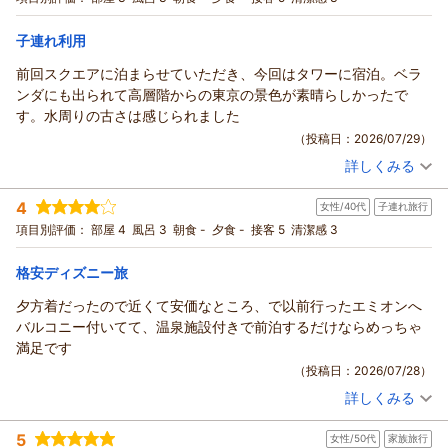
まり）
これからも「また来たい」と思っていただけるよう、より一層
トリプル
食事なし
宿泊価格帯：
ご満足いただけるホテルづくりに励んでまいります。
6,001～7,000円(大人一人あたり/税込)
子連れ利用
またのお越しを、心よりお待ち申し上げております。
前回スクエアに泊まらせていただき、今回はタワーに宿泊。ベラ
ホテル エミオン 東京ベイからの返信
（返信日：2026/08/02）
ンダにも出られて高層階からの東京の景色が素晴らしかったで
この度はホテルエミオン東京ベイをご利用いただき誠にありが
す。水周りの古さは感じられました
とうございます。
（投稿日：2026/07/29）
ご滞在中は多岐に渡りご満足いただけた様子を拝見し、大変う
詳しくみる
れしく思います。
宿泊時期：
2026年05月宿泊 (子連れ旅行)
お書きいただきました通り、館内コンビニエンスストアでは冷
投稿者：
.さん
(女性/30代)
4
凍ドリンクを取り扱っております。
女性/40代
子連れ旅行
宿泊プラン：
【じゃらんのお得な10日間】無料シャトルバス運行あり★素泊
まりプラン
また、冷凍品をお持ちの場合はベルデスクにてお預かりさせて
ツイン
食事なし
項目別評価：
部屋 4
風呂 3
朝食 -
夕食 -
接客 5
清潔感 3
宿泊価格帯：
いただきますので、お気軽にお声がけください。
8,001～9,000円(大人一人あたり/税込)
またのご来館をスタッフ一同、心よりお待ち申し上げておりま
格安ディズニー旅
ホテル エミオン 東京ベイからの返信
す。
夕方着だったので近くて安価なところ、で以前行ったエミオンへ
この度もホテルエミオン東京ベイにご宿泊いただき誠にありが
（返信日：2026/08/02）
バルコニー付いてて、温泉施設付きで前泊するだけならめっちゃ
とうございます。
満足です
今回ご宿泊いただいた「コーナーテラスルーム」は、広さ44平
（投稿日：2026/07/28）
米で大きな窓と２面のバルコニーがある大変人気の客室タイプ
詳しくみる
となっております。
宿泊時期：
2026年07月宿泊 (子連れ旅行)
これからも、皆様にご満足いただけるホテルを目指してまいり
投稿者：
ちえみさん
(女性/40代)
5
女性/50代
家族旅行
宿泊プラン：
エミオン☆シンプルステイプラン（朝食付き）
ます。
その他