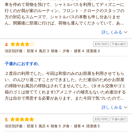
この度はホテルエミオン東京ベイをご利用いただき誠にありが
車を停めて荷物を預けて、シャトルバスを利用してディズニーに
とうございます。
行くのが我が家のルーティン。フロント・クロークのスタッフの
ご滞在中はご満足いただけたとのこと、大変嬉しく思っており
方の対応もスムーズで、シャトルバスの本数も申し分ありませ
ます。
ん。閉園後に部屋に行けば、荷物も運んでくださっていて、あり
お書きいただきました通り、当ホテルの朝食は、和洋の定番メ
がたいです。
（投稿日：2026/07/25）
詳しくみる
ニューに加え、旬の食材を取り入れた期間限定メニューなど、
部屋は子連れでも十分な広さで、浦安の夜の街並みを見ながらお
幅広い世代の方にお楽しみいただけるようバリエーション豊か
宿泊時期：
2026年05月宿泊 (子連れ旅行)
風呂に入るのもなかなか良いです。
4
に取り揃えております。
女性/30代
子連れ旅行
投稿者：
MAYさん
(女性/40代)
朝食は見晴らしの良い会場で、美味しくいただき、チェックアウ
宿泊プラン：
エミオン☆シンプルステイプラン（朝食付き）
またのご来館をスタッフ一同心よりお待ちしております。
項目別評価：
部屋 4
風呂 3
朝食 -
夕食 -
接客 4
清潔感 3
その他
トまでゆっくり過ごせました。
朝のみ
（返信日：2026/08/02）
ただ今後駐車場の料金改定・お得な特典終了とのことで、このよ
子連れにおすすめ、
宿泊価格帯：
7,001～8,000円(大人一人あたり/税込)
うな利用ができなくなってしまうのは残念です...。
２度目の利用でした。今回は和室のみのお部屋を利用させてもら
ホテル エミオン 東京ベイからの返信
い、のんびり過ごすことができました。ただ連泊のためかお部屋
この度もホテル エミオン 東京ベイをご利用いただき、また心温
の掃除やお風呂の掃除はされてませんでした。(タオル交換やゴミ
まるご感想をお寄せいただき誠にありがとうございます。
箱のゴミは捨ててくれます)アメニティの補充もないため連泊する
ディズニーリゾートへのご旅行の際に、何度も当ホテルをお選
方は自分で用意する必要があります。また今回で気づいたのです
びいただいているとのこと、大変光栄に存じます。
がヘアーアイロンのレンタルが出来るのでしょうか？その説明な
（投稿日：2026/07/25）
詳しくみる
また、フロントスタッフの対応やシャトルバスの運行、お荷物
どはなくどのようにレンタルすればいいのか伝えてくださると助
のお部屋入れサービスにつきましてもお褒めのお言葉をいただ
宿泊時期：
2026年07月宿泊 (子連れ旅行)
かります。
5
女性/30代
子連れ旅行
投稿者：
き、重ねてお礼申し上げます。スタッフにとって大きな励みと
あーちゃんさん
(女性/30代)
洗濯機は現金が使えないためクレジットかキャッシュレス決済の
宿泊プラン：
【60日前まで】早い予約がお得！早期シンプルステイ（素泊ま
項目別評価：
部屋 5
風呂 4
朝食 5
夕食 -
接客 4
清潔感 5
なります。
みに変更になっており使いやすかったです。
り）
和室
食事なし