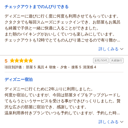
お部屋の広さや眺望、朝食会場でのひとときもご満足いただけ
冬ぐらいにまた利用したいと思います(*^^*)
宿泊価格帯：
13,001～14,000円(大人一人あたり/税込)
チェックアウトまでのんびりできる
たご様子で何よりでございます。
一方で、駐車場料金の改定や特典内容の変更につきまして、ご
ディズニーに遊びに行く度に何度も利用させてもらっています。
ホテル エミオン 東京ベイからの返信
期待に沿えず心苦しく存じます。
クタクタでも毎回スムーズにチェックインでき、お部屋もお風呂
いつもホテルエミオン東京ベイにご宿泊いただき、誠にありが
いただきましたお声を真摯に受け止め、今後も皆様にご満足い
も綺麗で子供と一緒に快適に入ることができました。
とうございます。
ただけるサービスをご提供できるよう努めてまいります。
また朝のバイキングがおいしくていつも楽しみにしています。
ご滞在にご満足いただけたご様子を伺い、大変嬉しく存じま
これからも、ご家族皆様が安心してお過ごしいただけるホテル
チェックアウトも12時でとてものんびり過ごせるので有り難かっ
す。
を目指してまいりますので、東京ディズニーリゾートへお越し
たです。また利用させていただきます。
（投稿日：2026/07/21）
お掃除に関しまして、簡易清掃や清掃不要のマグネットをドア
の際は、ぜひまたホテル エミオン 東京ベイをご利用くださいま
詳しくみる
に貼られた場合は通常清掃を控えさせていただいております。
せ。
宿泊時期：
2026年07月宿泊 (子連れ旅行)
通常清掃をご希望の場合は清掃指示マグネットを貼らずにお出
5
スタッフ一同、心よりお待ち申し上げております。
女性/50代
夫婦旅行
投稿者：
ゆかりさん
(女性/30代)
かけくださいませ。
宿泊プラン：
＼広めのお部屋でリラックス／2人～3人で人気の大部屋を満喫
項目別評価：
部屋 5
風呂 4
朝食 -
夕食 -
接客 5
清潔感 4
（返信日：2026/08/02）
♪（朝食付き）
ヘアーアイロンに関しましては内線電話にてご連絡いただくこ
4ベッド
朝のみ
宿泊価格帯：
とでお貸出しが可能でございます。
10,001～11,000円(大人一人あたり/税込)
ディズニー宿泊
次回のご宿泊もご満足いただけるよう、サービス向上に努めて
ディズニーに行くために2年ぶりに利用しました。
ホテル エミオン 東京ベイからの返信
まいります。
何度か宿泊していますが、今回は部屋タイプをアップグレードし
またのご利用、スタッフ一同心よりお待ち申し上げておりま
いつもホテルエミオン東京ベイをご利用いただき誠にありがと
てもらうというサービスを受ける事ができびっくりしました。贅
す。
うございます。
沢な広さの部屋に宿泊でき、感謝しています。
客室や朝食、チェックアウトのお時間までゆっくりお寛ぎいた
（返信日：2026/08/02）
温泉利用券付きプランでいつも予約していますが、予約した時は
だけたご様子を伺い、大変嬉しく思います。
そのプランの販売がなく残念でした。
（投稿日：2026/07/20）
今回ご宿泊いただいた「ファミリー６」はご家族やご友人同士
詳しくみる
2泊しましたが、実際のホテルでの滞在時間は短いものの、とても
など大人数でのご滞在におすすめのお部屋で、広々とお寛ぎい