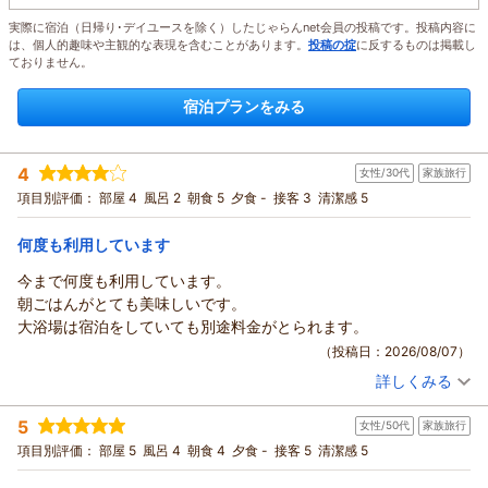
実際に宿泊（日帰り･デイユースを除く）したじゃらんnet会員の投稿です。投稿内容に
は、個人的趣味や主観的な表現を含むことがあります。
投稿の掟
に反するものは掲載し
ておりません。
宿泊プランをみる
4
女性/30代
家族旅行
項目別評価：
部屋 4
風呂 2
朝食 5
夕食 -
接客 3
清潔感 5
何度も利用しています
今まで何度も利用しています。
朝ごはんがとても美味しいです。
大浴場は宿泊をしていても別途料金がとられます。
（投稿日：2026/08/07）
詳しくみる
宿泊時期：
2026年06月宿泊 (家族旅行)
投稿者：
まみったさん
(女性/30代)
5
女性/50代
家族旅行
宿泊プラン：
★30日前まで★早い予約がお得！早期割プラン（朝食付き）
和室
朝のみ
項目別評価：
部屋 5
風呂 4
朝食 4
夕食 -
接客 5
清潔感 5
宿泊価格帯：
13,001～14,000円(大人一人あたり/税込)