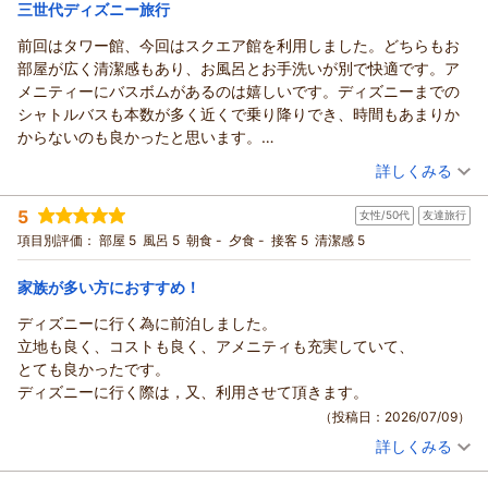
宿泊価格帯：
しております。
12,001～13,000円(大人一人あたり/税込)
三世代ディズニー旅行
あと、お部屋の湿気の匂いが気になりました。除湿機はありまし
（返信日：2026/07/16）
たが、改善されるともっと良いなと思います。
前回はタワー館、今回はスクエア館を利用しました。どちらもお
ホテル エミオン 東京ベイからの返信
トータルでまた利用したい思う素敵なホテルでした。
部屋が広く清潔感もあり、お風呂とお手洗いが別で快適です。ア
この度はホテルエミオン東京ベイをご利用いただき、誠にあり
メニティーにバスボムがあるのは嬉しいです。ディズニーまでの
がとうございます。
シャトルバスも本数が多く近くで乗り降りでき、時間もあまりか
ご朝食に関しましてご満足いただけたようで、何よりでござい
からないのも良かったと思います。
ます。
ただ、今回の連泊中に利用分のマグカップの補充をしていただき
（投稿日：2026/07/10）
当ホテルの和洋ブッフェスタイルのご朝食は、多くのお客様か
詳しくみる
たかったです。
らもご好評いただいております。
宿泊時期：
2026年07月宿泊 (家族旅行)
初めて宿泊した息子のお嫁さんも孫もとても楽しく過ごせたよう
また、お部屋からの眺望もお楽しみいただけた様子を伺い、大
5
女性/50代
友達旅行
投稿者：
ゆーさん
(女性/50代)
です。
変嬉しく思います。
宿泊プラン：
★30日前まで★早い予約がお得！早期シンプルステイ（素泊
項目別評価：
部屋 5
風呂 5
朝食 -
夕食 -
接客 5
清潔感 5
機会があれば、また利用したいと思います。
まり）
しかしながら、お部屋の匂いでご不快な思いをさせてしまい、
トリプル
食事なし
宿泊価格帯：
大変申し訳ございません。
13,001～14,000円(大人一人あたり/税込)
家族が多い方におすすめ！
新浦安駅からのアクセスに関しましても、貴重なご意見をいた
ディズニーに行く為に前泊しました。
ホテル エミオン 東京ベイからの返信
だきありがとうございます。
立地も良く、コストも良く、アメニティも充実していて、
今後ともお客様によりご満足いただけるよう改善を重ねてまい
この度は数あるホテルの中から、3世代でのご旅行にホテルエ
とても良かったです。
ります。
ミオン東京ベイにご宿泊いただき誠にありがとうございます。
ディズニーに行く際は，又、利用させて頂きます。
またのご宿泊を心よりお待ち申し上げております。
多岐に渡りご満足いただけている様子を拝見し、大変嬉しく存
（投稿日：2026/07/09）
じます。
（返信日：2026/07/13）
詳しくみる
しかしながら、マグカップの補充に関しましてご不快な思いを
宿泊時期：
2026年06月宿泊 (友達旅行)
させてしまいましたことお詫び申し上げます。
投稿者：
ミミルルさん
(女性/50代)