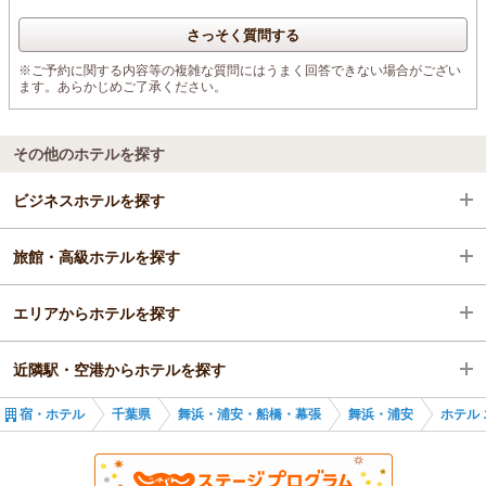
さっそく質問する
※ご予約に関する内容等の複雑な質問にはうまく回答できない場合がござい
ます。あらかじめご了承ください。
その他のホテルを探す
ビジネスホテルを探す
旅館・高級ホテルを探す
千葉県
エリアからホテルを探す
舞浜・浦安・船橋・幕張
千葉県
近隣駅・空港からホテルを探す
舞浜・浦安
千葉県
宿・ホテル
千葉県
舞浜・浦安・船橋・幕張
舞浜・浦安
ホテル
新浦安駅
舞浜・浦安・船橋・幕張
新浦安駅
舞浜・浦安
市川塩浜駅