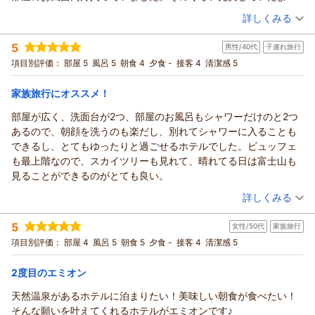
お部屋の設備やディズニーリゾートへのシャトルバスの利便
食会場にいた、スタッフさんの対応もどれも気持ちよかったで
です。
（投稿日：2026/08/01）
詳しくみる
性、大浴場、さらにはスタッフの接客につきましてもお褒めの
す！
いつもは朝食べない母も、朝食は美味しくて食べすぎたと絶賛し
お言葉を頂戴し、重ねて御礼申し上げます。
宿泊時期：
2026年07月宿泊 (家族旅行)
朝ごはんの後、景色を写真に納めたくて、外に出られるか聞いた
ていました。和洋両方あるので、パン派の方もご飯派の方も美味
5
ご姉妹皆様にとって、「とっても素敵な思い出になった」との
男性/40代
子連れ旅行
投稿者：
萌菜花さん
(女性/20代)
ところ窓？ドア？を開けて頂き22階の景色も存分に満喫しまし
しく過ごせると思います。
宿泊プラン：
【じゃらんスペシャルウィーク】★シンプルステイプラン
お言葉を賜り、私どもも大変嬉しく存じます。
項目別評価：
部屋 5
風呂 5
朝食 4
夕食 -
接客 4
清潔感 5
た。快晴でシーのプロメテウス火山やスカイツリーも一望できま
朝食は8時くらいに取ったのですが、この時間だと人の流れも穏や
★（朝食付き）
ツイン
朝のみ
これからも、ご家族皆様の思い出づくりのお手伝いができます
した。
かでゆっくり取れました。2泊だったのですが、初日は1階で朝
宿泊価格帯：
15,001～16,000円(大人一人あたり/税込)
よう、より一層努めてまいります。
家族旅行にオススメ！
いつも意見の割れる三姉妹ですが、口を揃えて3人がこう言いまし
食、2日目は22階での朝食でした。内容に変わりはなかったです。
また皆様にお会いできます日を、スタッフ一同心よりお待ち申
た。「エミオン最高！また泊まろうよ！」と。とっても素敵な夏
ホテル内にあるファミマ、ディズニー閉園1時間前くらいから激混
部屋が広く、洗面台が2つ、部屋のお風呂もシャワーだけのと2つ
ホテル エミオン 東京ベイからの返信
し上げております。
休みの思い出になりました。お世話になりました＾＾
みします。また温泉も、そのあたりが激混みします。利用考えて
あるので、朝顔を洗うのも楽だし、別れてシャワーに入ることも
この度はホテル エミオン 東京ベイをご利用いただき、誠にあり
（返信日：2026/08/06）
る方は早めの戻りがいいかもです。
できるし、とてもゆったりと過ごせるホテルでした。ビュッフェ
がとうございます。
またこれはその日だけだったのかもしれませんが、昨今のインバ
も最上階なので、スカイツリーも見れて、晴れてる日は富士山も
また、ご両親との大切なご旅行に当ホテルをお選びいただきま
ウンド情勢にしては海外の方が少なかったように感じます。日本
見ることができるのがとても良い。
したこと、心より御礼申し上げます。
人の方が多く、もちろんスタッフの方も日本人の方でしたので、
（投稿日：2026/08/01）
ご滞在にご満足いただけたご様子を伺い、大変嬉しく拝見いた
詳しくみる
気持ち的にゆとり持って過ごせました。ありがとうございまし
しました。特にご朝食をお楽しみいただけたとのお言葉は、ス
宿泊時期：
2026年07月宿泊 (子連れ旅行)
た。
タッフにとって何よりの励みとなります。
5
女性/50代
家族旅行
投稿者：
マコツさん
(男性/40代)
また、館内のコンビニエンスストアや大浴場の混雑状況につき
宿泊プラン：
【じゃらんスペシャルウィーク】★シンプルステイプラン
項目別評価：
部屋 4
風呂 5
朝食 5
夕食 -
接客 4
清潔感 5
★（朝食付き）
ましても、貴重なご意見をお寄せいただき、ありがとうござい
その他
朝のみ
宿泊価格帯：
ます。
9,001～10,000円(大人一人あたり/税込)
2度目のエミオン
今後も皆様により快適にお過ごしいただけるホテルを目指し、
天然温泉があるホテルに泊まりたい！美味しい朝食が食べたい！
ホテル エミオン 東京ベイからの返信
サービスの向上に努めてまいります。
そんな願いを叶えてくれるホテルがエミオンです♪
またご家族皆様でお越しいただき、素敵なひとときをお過ごし