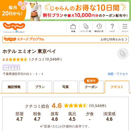
じゃらん
お得な特典をみる
ホテル エミオン 東京ベイ
(
クチコミ10,546件
)
4.6
ハイクラス
千葉県浦安市日の出１－１－１
地図・アクセス
配布中
施設情報
プラン
写真
クーポン
クチコミ
4.6
クチコミ総合
(10,546件)
部屋
朝食
接客
風呂
夕食
清潔感
4.7
4.7
4.6
4.5
-
4.6
※｢普通=3.0｣が評価時の基準です。