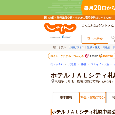
国内旅行・海外旅行や宿・ホテルの宿泊予約はじゃらんnet
こんにちは♪ゲストさん
じ
宿・ホテル
宿・ホテル
出張ビジネス
温泉・露天
高級宿
ポイントがたまる・つかえる
宿・ホテル
>
北海道
>
札幌
>
ススキノ・大通
>
ホテルＪＡＬシティ札
札幌駅より地下鉄南北線にて3駅（約5分
基本情報
料金・宿泊プラン
写
ホテルＪＡＬシティ札幌中島