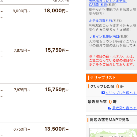
1泊 大人2名
天然温泉プレミアホテル-
CABIN-札幌
(札幌)
18,000
街中ながら堪能できる温泉大浴
9,000円～
円～
～
場が魅力♪
ア～
ホテル京阪札幌
(札幌)
札幌駅西口から徒歩４分★大浴
場付き★全室ＲｅＦａ完備！
ＪＲイン札幌駅南口
(札幌)
大浴場＆ラウンジ完備☆こだわ
りの寝具で旅の疲れを癒して★
15,750
7,875円～
円～
～
※「注目の宿・ホテル」とは、
ア～
ご覧になっている県の注目宿・
ホテルをご紹介しております。
クリップリスト
0
15,750
7,875円～
円～
～
クリップした宿とは
ア～
0
最近見た宿とは
13,500
6,750円～
円～
～
ア～