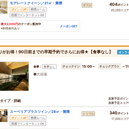
モデレートクイーン／21㎡・禁煙
404
ポイント
ダブル
ポイントUP
禁煙ルーム
20,250スコ
部屋でインターネットOK
最大2,000円
のクーポン配布中
クーポンGET
※利用条件あり
りがお得！90日前までの早期予約でさらにお得★【食事なし】
オンラ
15:00～
～11
チェックイン
チェックアウト
食事：
食事なし
■大浴場
加算予定ポイン
タイプ・詳細
加算予定スコア
スーペリアプラスツイン／28㎡・禁煙
340
ポイント
トリプル
ポイントUP
禁煙ルーム
17,000スコ
部屋でインターネットOK