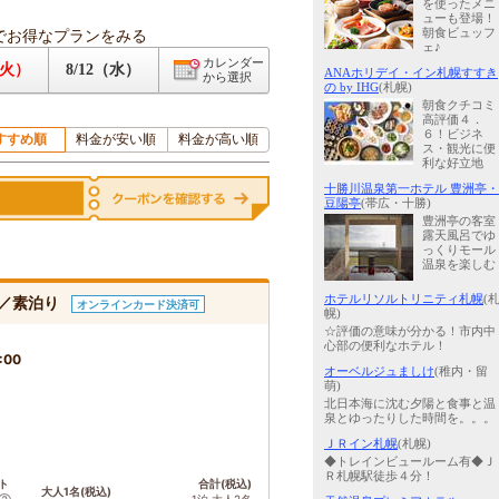
を使ったメニ
ューも登場！
でお得なプランをみる
朝食ビュッフ
ェ♪
カレンダー
（火）
8/12（水）
ANAホリデイ・イン札幌すすき
から選択
の by IHG
(札幌)
朝食クチコミ
高評価４．
６！ビジネ
すすめ順
料金が安い順
料金が高い順
ス・観光に便
利な好立地
十勝川温泉第一ホテル 豊洲亭・
豆陽亭
(帯広・十勝)
豊洲亭の客室
露天風呂でゆ
っくりモール
温泉を楽しむ
ホテルリソルトリニティ札幌
(
ス／素泊り
オンラインカード決済可
幌)
☆評価の意味が分かる！市内中
心部の便利なホテル！
:00
オーベルジュましけ
(稚内・留
萌)
北日本海に沈む夕陽と食事と温
泉とゆったりした時間を。。。
ＪＲイン札幌
(札幌)
◆トレインビュールーム有◆Ｊ
Ｒ札幌駅徒歩４分！
ト
合計(税込)
大人1名(税込)