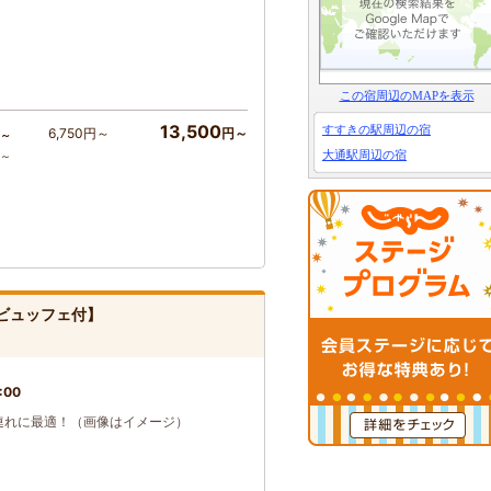
この宿周辺のMAPを表示
13,500
すすきの駅周辺の宿
6,750円～
円～
～
大通駅周辺の宿
ア～
ビュッフェ付】
:00
連れに最適！（画像はイメージ）