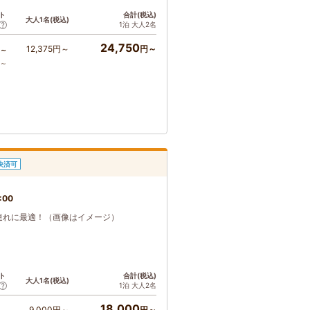
ト
合計(税込)
大人1名(税込)
1泊 大人2名
24,750
12,375円～
円～
～
ア～
決済可
:00
連れに最適！（画像はイメージ）
ト
合計(税込)
大人1名(税込)
1泊 大人2名
18,000
9,000円～
円～