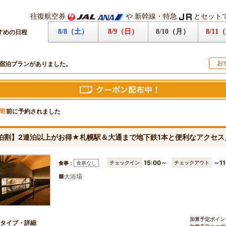
往復航空券
や
新幹線・特急
とセット
8/8（土）
8/9（日）
8/10（月）
8/11
すめの日程
お
宿泊プランがありました。
前に予約されました
間
泊割】2連泊以上がお得★札幌駅＆大通まで地下鉄1本と便利なアクセ
15:00～
～11
チェックイン
チェックアウト
食事：
食事なし
■大浴場
加算予定ポイン
タイプ・詳細