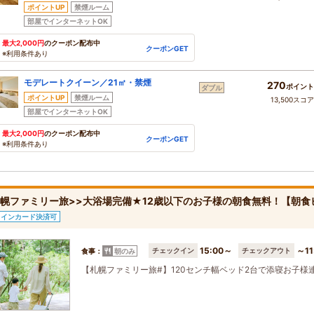
ポイントUP
禁煙ルーム
部屋でインターネットOK
最大2,000円
のクーポン配布中
クーポンGET
※利用条件あり
モデレートクイーン／21㎡・禁煙
270
ポイント
ダブル
ポイントUP
禁煙ルーム
13,500スコ
部屋でインターネットOK
最大2,000円
のクーポン配布中
クーポンGET
※利用条件あり
札幌ファミリー旅>>大浴場完備★12歳以下のお子様の朝食無料！【朝食
ラインカード決済可
15:00～
～11
チェックイン
チェックアウト
食事：
朝のみ
【札幌ファミリー旅#】120センチ幅ベッド2台で添寝お子様