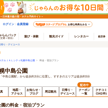
 ～日本最大級の宿・ホテル予約サイト～
ログイン
会員登録
お得な特典をみる
ゃらんパック
遊び・体験
観光ガイド
レンタカー
航空券
（交通＋宿泊）
日帰り・デイユース
ホテルＪＡＬシティ札幌中島公園
> 料金・宿泊プラン
幌中島公園
）「中島公園駅」から徒歩約3分に位置し、すすきのエリアは徒歩約5分
配布中
地図・
お知らせ・
日帰り・
クーポン
クチコミ
真
周辺観光
アクセス
ブログ
デイユース
一覧
(342件)
公園の料金・宿泊プラン