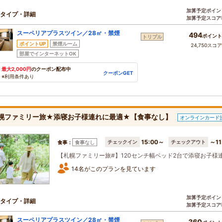
加算予定ポイン
タイプ・詳細
加算予定スコア
スーペリアプラスツイン／28㎡・禁煙
494
ポイント
トリプル
ポイントUP
禁煙ルーム
24,750スコ
部屋でインターネットOK
最大2,000円
のクーポン配布中
クーポンGET
※利用条件あり
幌ファミリー旅★添寝お子様連れに最適★【食事なし】
オンラインカード
15:00～
～11
チェックイン
チェックアウト
食事：
食事なし
【札幌ファミリー旅#】120センチ幅ベッド2台で添寝お子様
14名がこのプランを見ています
加算予定ポイン
タイプ・詳細
加算予定スコア
スーペリアプラスツイン／28㎡・禁煙
360