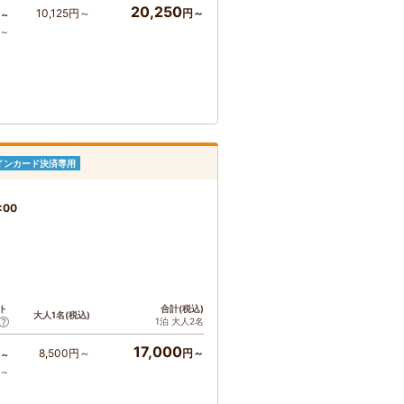
20,250
10,125円～
円～
～
ア～
インカード決済専用
:00
ト
合計(税込)
大人1名(税込)
1泊 大人2名
17,000
8,500円～
円～
～
ア～