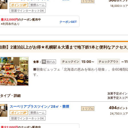
ポイント
トリプル
ポイントUP
禁煙ルーム
18,000スコ
部屋でインターネットOK
最大2,000円
のクーポン配布中
クーポンGET
※利用条件あり
泊割】2連泊以上がお得★札幌駅＆大通まで地下鉄1本と便利なアクセ
15:00～
～11
チェックイン
チェックアウト
食事：
朝のみ
■朝食ビュッフェ「北海道の恵みを味わう朝食」。全60種類
す。
加算予定ポイン
タイプ・詳細
加算予定スコア
スーペリアプラスツイン／28㎡・禁煙
494
ポイント
トリプル
ポイントUP
禁煙ルーム
24,750スコ
部屋でインターネットOK
最大2,000円
のクーポン配布中