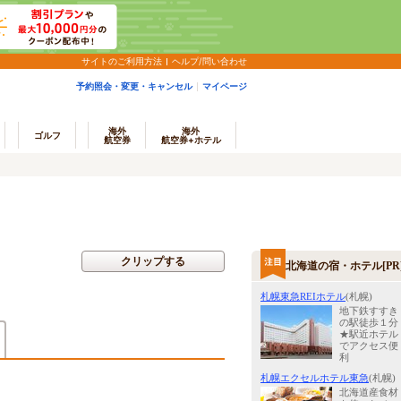
サイトのご利用方法
ヘルプ/問い合わせ
予約照会・変更・キャンセル
マイページ
海外
海外
ゴルフ
航空券
航空券+ホテル
クリップする
北海道の宿・ホテル[PR
札幌東急REIホテル
(札幌)
地下鉄すすき
の駅徒歩１分
★駅近ホテル
でアクセス便
利
札幌エクセルホテル東急
(札幌)
北海道産食材