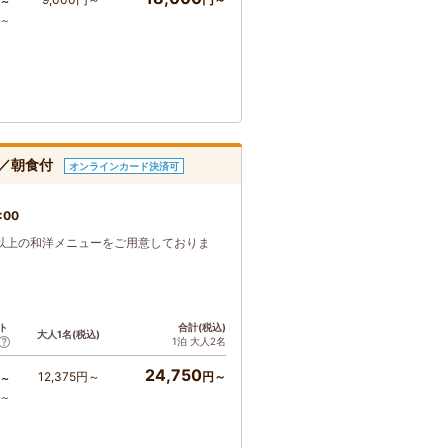
～
ア～
ス／朝食付
オンラインカード決済可
:00
以上の和洋メニューをご用意しておりま
ト
合計(税込)
大人1名(税込)
1泊 大人2名
24,750
12,375円～
円～
～
ア～