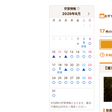
空室情報
2026年8月
おす
月
火
水
木
金
土
日
1
2
17
件の
3
4
5
6
7
8
9
1
×
○
部屋
10
11
12
13
14
15
16
6
時
▲
×
▲
○
○
○
○
17
18
19
20
21
22
23
【連
1
○
▲
○
○
▲
○
部屋
24
25
26
27
28
29
30
○
○
○
○
○
○
○
31
○
※1泊時の空室情報となります。連泊
の場合は日付をご指定ください。
部屋