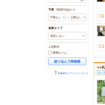
予算
1部屋1泊あたり
～
食事タイプ
こだわり
禁煙ルーム
絞り込んで再検索
<<
オン
検索条件とアイコンについて