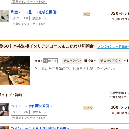
部屋でインターネットOK
和室７．５畳 ～道後公園側～
720
ポイン
和室
ポイント2%
禁煙ルーム
36,000スコ
部屋でインターネットOK
割60】本格道後イタリアンコース＆こだわり和朝食
オンラインカード決済
15:00～
～1
チェックイン
チェックアウト
食事：
朝・夕
落ち着いた雰囲気の中、お食事をお楽しみください。
加算予定ポイ
屋タイプ・詳細
加算予定スコ
ツイン ～伊佐爾波坂側～
660
ポイン
ツイン
ポイント2%
禁煙ルーム
33,000スコ
部屋でインターネットOK
ツイン ～１２月１３日新設の部屋～