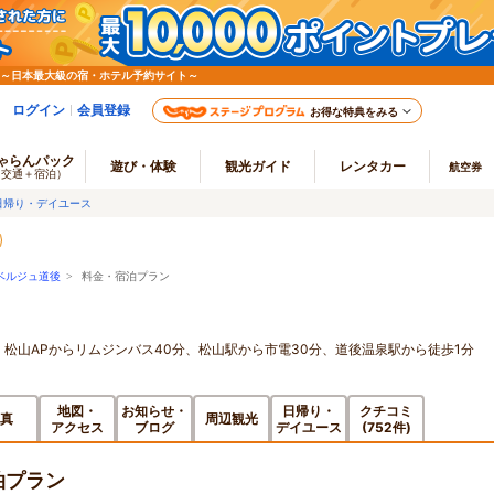
 ～日本最大級の宿・ホテル予約サイト～
ログイン
会員登録
お得な特典をみる
ゃらんパック
遊び・体験
観光ガイド
レンタカー
航空券
（交通＋宿泊）
日帰り・デイユース
ベルジュ道後
> 料金・宿泊プラン
、松山APからリムジンバス40分、松山駅から市電30分、道後温泉駅から徒歩1分
地図・
お知らせ・
日帰り・
クチコミ
真
周辺観光
アクセス
ブログ
デイユース
(752件)
泊プラン