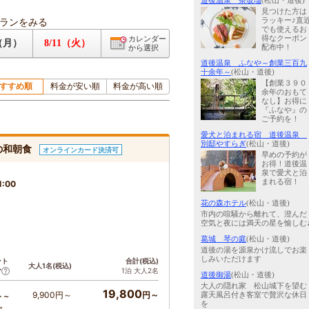
道後温泉 茶玻瑠
(松山・道後)
見つけた方は
ランをみる
ラッキー♪直
でも使えるお
得なクーポン
カレンダー
0（月）
8/11（火）
配布中！
から選択
道後温泉 ふなや～創業三百九
十余年～
(松山・道後)
【創業３９０
すすめ順
料金が安い順
料金が高い順
余年のおもて
なし】お得に
『ふなや』の
ご予約を！
愛犬と泊まれる宿 道後温泉
別邸やすらぎ
(松山・道後)
の和朝食
オンラインカード決済可
早めの予約が
お得！道後温
泉で愛犬と泊
まれる宿！
1:00
花の森ホテル
(松山・道後)
市内の喧騒から離れて、澄んだ
空気と夜には満天の星を愉しむ
葛城 琴の庭
(松山・道後)
道後の湯を源泉かけ流しでお楽
しみいただけます
ント
合計(税込)
大人1名(税込)
1泊 大人2名
ア
道後御湯
(松山・道後)
大人の隠れ家 松山城下を望む
19,800
9,900円～
円～
露天風呂付き客室で贅沢な休日
ト～
を