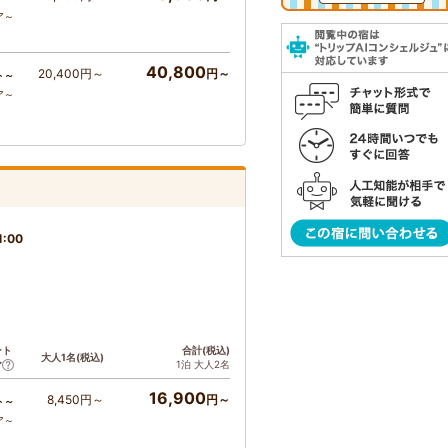
ア～
40,800
20,400円～
円～
ト～
ア～
1:00
ント
合計(税込)
大人1名(税込)
1泊 大人2名
ア
16,900
8,450円～
円～
ト～
ア～