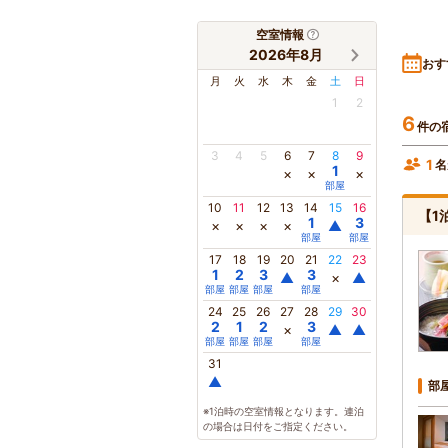
空室情報
2026年8月
おす
月
火
水
木
金
土
日
1
2
6
件の
3
4
5
6
7
8
9
1
名
1
×
×
×
部屋
10
11
12
13
14
15
16
【1
1
3
×
×
×
×
▲
部屋
部屋
17
18
19
20
21
22
23
1
2
3
3
▲
×
▲
部屋
部屋
部屋
部屋
24
25
26
27
28
29
30
2
1
2
3
×
▲
▲
部屋
部屋
部屋
部屋
31
▲
部
※1泊時の空室情報となります。連泊
の場合は日付をご指定ください。