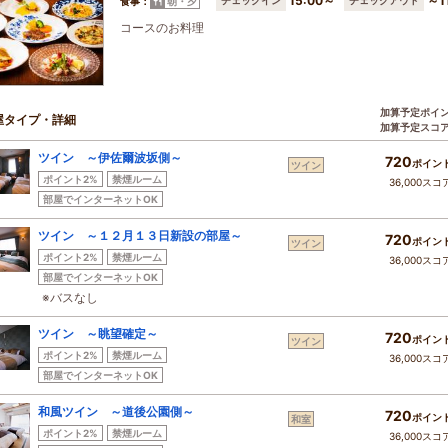
15:00～
～1
食事：
朝・夕
コースのお料理
加算予定ポイ
屋タイプ・詳細
加算予定スコ
ツイン ～伊佐爾波坂側～
720
ポイン
ツイン
ポイント2%
禁煙ルーム
36,000スコ
部屋でインターネットOK
ツイン ～１２月１３日新設の部屋～
720
ポイン
ツイン
ポイント2%
禁煙ルーム
36,000スコ
部屋でインターネットOK
※バスなし
ツイン ～眺望確定～
720
ポイン
ツイン
ポイント2%
禁煙ルーム
36,000スコ
部屋でインターネットOK
和風ツイン ～道後公園側～
720
ポイン
和室
ポイント2%
禁煙ルーム
36,000スコ