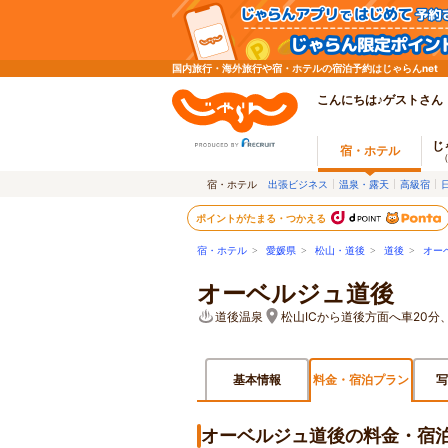
国内旅行・海外旅行や宿・ホテルの宿泊予約はじゃらんnet
こんにちは♪ゲストさん
じ
宿・ホテル
宿・ホテル
出張ビジネス
温泉・露天
高級宿
ポイントがたまる・つかえる
宿・ホテル
>
愛媛県
>
松山・道後
>
道後
>
オー
オーベルジュ道後
道後温泉
松山ICから道後方面へ車20分
基本情報
料金・宿泊プラン
写
オーベルジュ道後の料金・宿