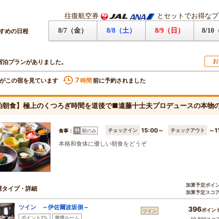
往復航空券
とセットでお得なプ
8/7（金）
8/8（土）
8/9（日）
8/1
すめの日程
お
宿泊プランがありました。
7
がこの宿を見ています
前に予約されました
時間
泊朝食】極上のくつろぎ時間を道後で■遠藤十士夫プロデュースの本物
15:00～
～1
チェックイン
チェックアウト
食事：
朝のみ
本格和食体に優しい朝食をどうぞ
加算予定ポイ
屋タイプ・詳細
加算予定スコ
ツイン ～伊佐爾波坂側～
396
ポイン
ツイン
ポイント2%
禁煙ルーム