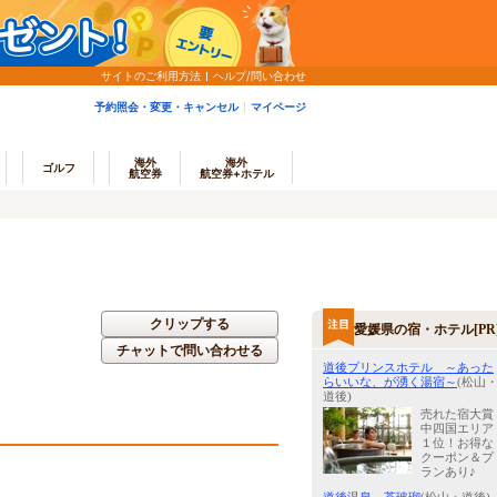
サイトのご利用方法
ヘルプ/問い合わせ
予約照会・変更・キャンセル
マイページ
海外
海外
ゴルフ
航空券
航空券+ホテル
クリップする
愛媛県の宿・ホテル[PR
チャットで問い合わせる
道後プリンスホテル ～あった
らいいな、が湧く湯宿～
(松山
道後)
売れた宿大賞
中四国エリア
１位！お得な
クーポン＆プ
ランあり♪