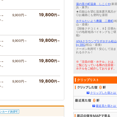
ア～
湯の里小町温泉 しこくや
(新
浜・東予)
★石鎚山を望む温泉露天風呂が
19,800
9,900円～
円～
◎お遍路にも便利な湯宿
ト～
ア～
ホテルたいよう農園 二番町
(
山・道後)
【朝食クチコミ４．８】日替わ
りの地産地消バイキングをご堪
能♪
19,800
9,900円～
円～
ト～
ANAクラウンプラザホテル松山
by IHG
(松山・道後)
ア～
クーポン利用可！安心して泊ま
れるホテル！
19,800
9,900円～
円～
ト～
※「注目の宿・ホテル」とは、
ご覧になっている県の注目宿・
ア～
ホテルをご紹介しております。
クリップリスト
19,800
9,900円～
円～
ト～
0
ア～
クリップした宿とは
0
最近見た宿とは
ンカード決済可