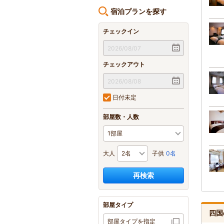
宿泊プランを探す
チェックイン
チェックアウト
日付未定
部屋数・人数
大人
子供
0名
再検索
部屋タイプ
四国
部屋タイプを指定