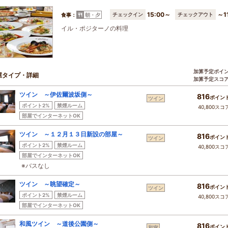
15:00～
～1
チェックイン
チェックアウト
食事：
朝・夕
イル・ポジターノの料理
加算予定ポイ
屋タイプ・詳細
加算予定スコ
ツイン ～伊佐爾波坂側～
816
ポイン
ツイン
ポイント2%
禁煙ルーム
40,800スコ
部屋でインターネットOK
ツイン ～１２月１３日新設の部屋～
816
ポイン
ツイン
ポイント2%
禁煙ルーム
40,800スコ
部屋でインターネットOK
※バスなし
ツイン ～眺望確定～
816
ポイン
ツイン
ポイント2%
禁煙ルーム
40,800スコ
部屋でインターネットOK
和風ツイン ～道後公園側～
816
ポイン
和室