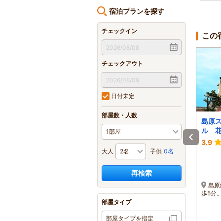
宿泊プランを探す
チェックイン
この
チェックアウト
日付未定
部屋数・人数
海のサウナ＆スパ オ
ブラボーワールド
島原
ールインクルーシブ
ル 
島原温泉ホテル南風楼
-
4.7
3.9
大人
子供
0名
1泊 大人2名 合計(税込)
1泊 大人2名 合計(税込)
16,000円～
20,900円～
1名 8,000円～
再検索
1名 10,450円～
島原港、多比良港より車
JR諫早駅下車 車で約60
島原
で約15分。島原鉄道・三会
分/島原港まで三池港より約
歩5分
駅より車（タクシー）で約5
45分・熊本港より最速30分
部屋タイプ
分、島原駅より車で約10
～島原港より車約5分（送迎
分。
有）
部屋タイプを指定