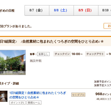
8/7（金）
8/8（土）
8/9（日）
8/1
すめの日程
お
宿泊プランがありました。
1日1組限定♪ ♪自然素材に包まれたくつろぎの空間をひとり占め♪☆
16:00～
～1
チェックイン
チェックアウト
食事：
食事なし
施設外観
加算予定ポイ
屋タイプ・詳細
加算予定スコ
1日1組限定！自然素材に包まれたくつろぎ
968
ポイン
セミダブル
の空間をひとり占め☆
48,400スコ
ポイント2%
禁煙ルーム