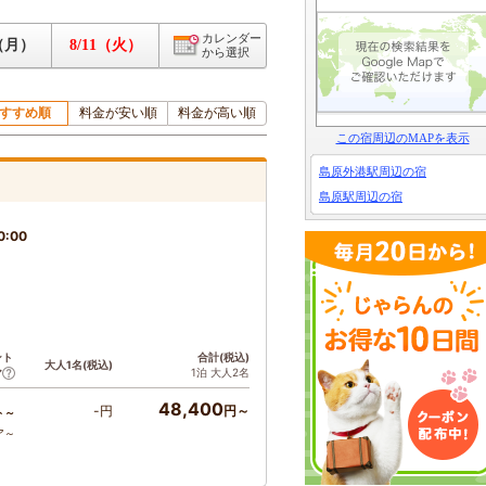
カレンダー
0（月）
8/11（火）
から選択
すすめ順
料金が安い順
料金が高い順
この宿周辺のMAPを表示
島原外港駅周辺の宿
島原駅周辺の宿
0:00
ント
合計(税込)
大人1名(税込)
1泊 大人2名
ア
48,400
-円
円～
ト～
ア～