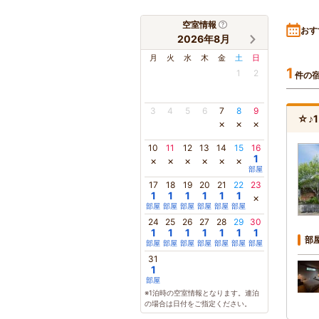
空室情報
おす
2026年8月
月
火
水
木
金
土
日
1
1
2
件の
3
4
5
6
7
8
9
☆♪
×
×
×
10
11
12
13
14
15
16
1
×
×
×
×
×
×
部屋
17
18
19
20
21
22
23
1
1
1
1
1
1
×
部屋
部屋
部屋
部屋
部屋
部屋
24
25
26
27
28
29
30
1
1
1
1
1
1
1
部
部屋
部屋
部屋
部屋
部屋
部屋
部屋
31
1
部屋
※1泊時の空室情報となります。連泊
の場合は日付をご指定ください。