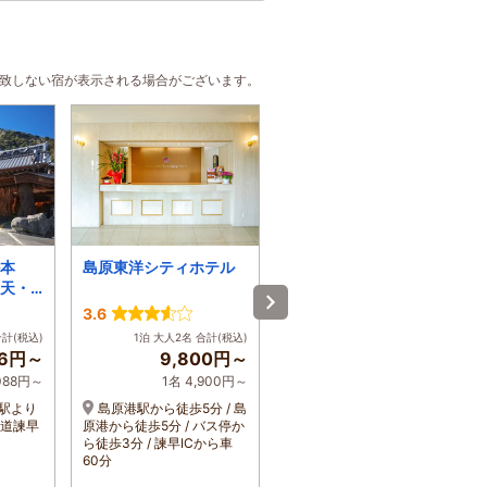
合致しない宿が表示される場合がございます。
本
島原東洋シティホテル
島原東洋パークサイド
天・
ホテル
宿
3.6
3.7
合計(税込)
1泊 大人2名 合計(税込)
1泊 大人2名 合計(税込)
76円～
9,800円～
7,750円～
,088円～
1名 4,900円～
1名 3,875円～
駅より
島原港駅から徒歩5分 / 島
霊丘公園体育館駅から徒
車道諫早
原港から徒歩5分 / バス停か
歩3分 / 島原港から徒歩20
ら徒歩3分 / 諫早ICから車
分または車5分 / バス停から
60分
徒歩1分 / 諫早ICから車60分