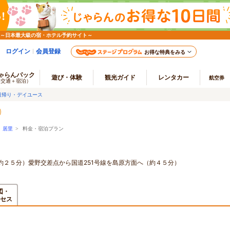
 ～日本最大級の宿・ホテル予約サイト～
ログイン
会員登録
お得な特典をみる
ゃらんパック
遊び・体験
観光ガイド
レンタカー
航空券
（交通＋宿泊）
日帰り・デイユース
>
居里
> 料金・宿泊プラン
約２５分）愛野交差点から国道251号線を島原方面へ（約４５分）
図・
セス