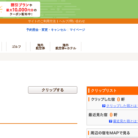
サイトのご利用方法
ヘルプ/問い合わせ
予約照会・変更・キャンセル
マイページ
海外
海外
ゴルフ
航空券
航空券+ホテル
クリップする
クリップリスト
0
クリップした宿とは
0
最近見た宿とは