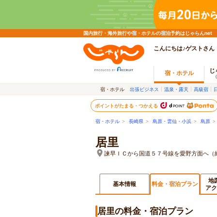
国内旅行・海外旅行や宿・ホテルの宿泊予約はじゃらんnet
こんにちは♪ゲストさん
じ
宿・ホテル
宿・ホテル
出張ビジネス
温泉・露天
高級宿
ポイントがたまる・つかえる
宿・ホテル
>
長崎県
>
島原・雲仙・小浜
>
島原
居里
諫早ＩＣから国道５７号線を愛野方面へ（
地
基本情報
料金・宿泊プラン
アク
居里の料金・宿泊プラン