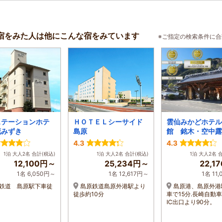
宿をみた人は他にこんな宿をみています
※ご指定の検索条件に
ステーションホテ
ＨＯＴＥＬシーサイド
雲仙みかどホテル
花みずき
島原
館 銘木・空中露
豪華ビュッフェの
4.3
4.3
1泊 大人2名 合計(税込)
1泊 大人2名 合計(税込)
1泊 大人2名 
12,100円～
25,234円～
22,1
1名 6,050円～
1名 12,617円～
1名 11
鉄道 島原駅下車徒
島原鉄道島原外港駅より
島原港、島原外港
。
徒歩約10分
車で15分.長崎自動
IC出口より90分。