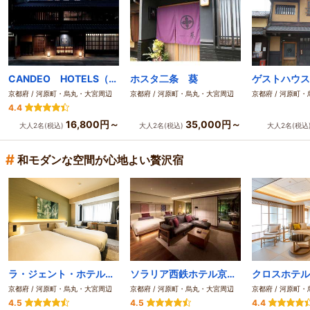
CANDEO HOTELS（カンデオホテルズ）京都烏丸六角
ホスタ二条 葵
ゲストハウス
京都府 / 河原町・烏丸・大宮周辺
京都府 / 河原町・烏丸・大宮周辺
京都府 / 河原町
4.4
16,800円～
35,000円～
大人2名(税込)
大人2名(税込)
大人2名(税込
#
和モダンな空間が心地よい贅沢宿
ラ・ジェント・ホテル京都二条
ソラリア西鉄ホテル京都プレミア三条鴨川
京都府 / 河原町・烏丸・大宮周辺
京都府 / 河原町・烏丸・大宮周辺
京都府 / 河原町
4.5
4.5
4.4