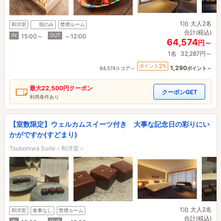
1泊
大人2名
和洋室
朝のみ
禁煙ルーム
合計(税込)
IN
OUT
15:00～
～12:00
64,574
円～
1名
32,287円～
2
ポイント
%
1,290
64,574スコア～
ポイント～
最大
22,500円
クーポン
クーポンGET
利用条件あり
【室数限定】ウェルカムスイーツ付き 大事な記念日の彩りにい
かがですか(すどまり)
Tsuboniwa Suite＜和洋室＞
1泊
大人2名
和洋室
食事なし
禁煙ルーム
合計(税込)