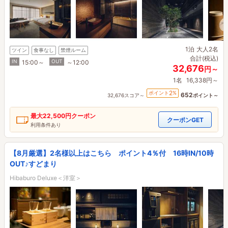
1泊
大人2名
ツイン
食事なし
禁煙ルーム
合計(税込)
IN
OUT
15:00～
～12:00
32,676
円～
1名
16,338円～
2
ポイント
%
652
32,676スコア～
ポイント～
最大
22,500円
クーポン
クーポンGET
利用条件あり
【8月厳選】2名様以上はこちら ポイント4％付 16時IN/10時
OUT♪すどまり
Hibaburo Deluxe＜洋室＞