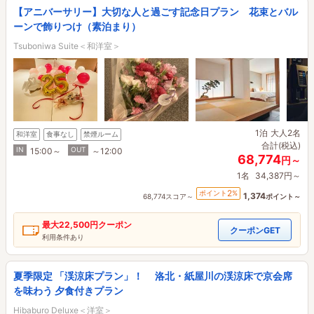
【アニバーサリー】大切な人と過ごす記念日プラン 花束とバル
ーンで飾りつけ（素泊まり）
Tsuboniwa Suite＜和洋室＞
1泊
大人2名
和洋室
食事なし
禁煙ルーム
合計(税込)
IN
OUT
15:00～
～12:00
68,774
円～
1名
34,387円～
2
ポイント
%
1,374
68,774スコア～
ポイント～
最大
22,500円
クーポン
クーポンGET
利用条件あり
夏季限定 「渓涼床プラン」！ 洛北・紙屋川の渓涼床で京会席
を味わう 夕食付きプラン
Hibaburo Deluxe＜洋室＞