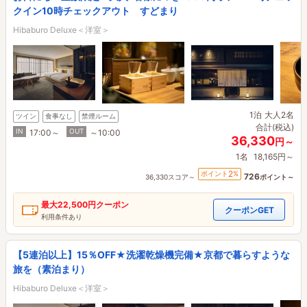
クイン10時チェックアウト すどまり
Hibaburo Deluxe＜洋室＞
1泊
大人2名
ツイン
食事なし
禁煙ルーム
合計(税込)
IN
OUT
17:00～
～10:00
36,330
円～
1名
18,165円～
2
ポイント
%
726
36,330スコア～
ポイント～
最大
22,500円
クーポン
クーポンGET
利用条件あり
【5連泊以上】15％OFF★洗濯乾燥機完備★京都で暮らすような
旅を（素泊まり）
Hibaburo Deluxe＜洋室＞