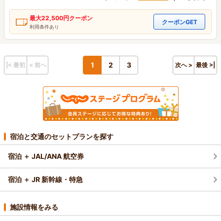
最大
22,500円
クーポン
クーポンGET
利用条件あり
1
2
3
|< 最初
< 前へ
次へ >
最後 >|
宿泊と交通のセットプランを探す
宿泊 ＋ JAL/ANA 航空券
宿泊 ＋ JR 新幹線・特急
施設情報をみる