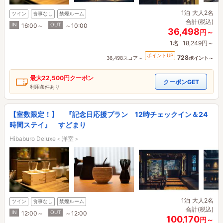
1泊
大人2名
ツイン
食事なし
禁煙ルーム
合計(税込)
IN
OUT
16:00～
～10:00
36,498
円～
1名
18,249円～
ポイントUP
728
36,498スコア～
ポイント～
最大
22,500円
クーポン
クーポンGET
利用条件あり
【室数限定！】 『記念日応援プラン 12時チェックイン＆24
時間ステイ』 すどまり
Hibaburo Deluxe＜洋室＞
1泊
大人2名
ツイン
食事なし
禁煙ルーム
合計(税込)
IN
OUT
12:00～
～12:00
100,170
円～