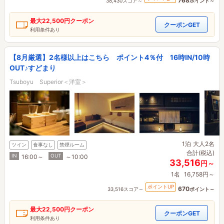
768
38,430スコア～
ポイント～
最大
22,500円
クーポン
クーポンGET
利用条件あり
【8月厳選】2名様以上はこちら ポイント4％付 16時IN/10時
OUT♪すどまり
Tsuboyu Superior＜洋室＞
1泊
大人2名
ツイン
食事なし
禁煙ルーム
合計(税込)
IN
OUT
16:00～
～10:00
33,516
円～
1名
16,758円～
ポイントUP
670
33,516スコア～
ポイント～
最大
22,500円
クーポン
クーポンGET
利用条件あり