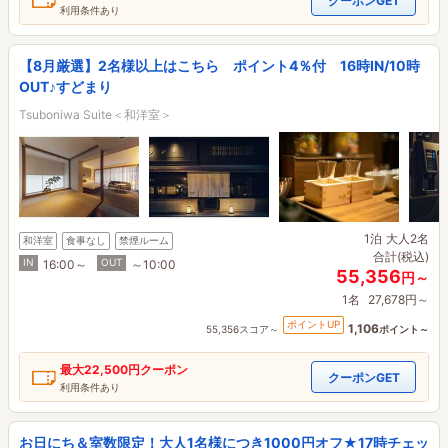
クーポンGET
利用条件あり
【8月厳選】2名様以上はこちら ポイント4％付 16時IN/10時
OUT♪すどまり
Tsuboniwa Suite＜和洋室＞
1泊
大人2名
和洋室
食事なし
禁煙ルーム
合計(税込)
IN
OUT
16:00～
～10:00
55,356
円～
1名
27,678円～
ポイントUP
1,106
55,356スコア～
ポイント～
最大
22,500円
クーポン
クーポンGET
利用条件あり
お日にち＆室数限定！大人1名様につき1000円オフ★17時チェッ