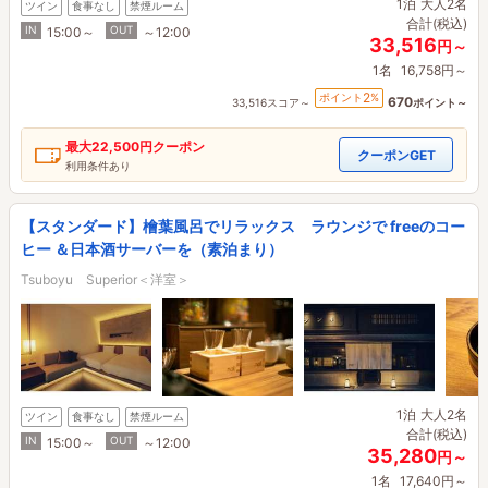
1泊
大人2名
ツイン
食事なし
禁煙ルーム
合計(税込)
IN
OUT
15:00～
～12:00
33,516
円～
1名
16,758円～
2
ポイント
%
670
33,516スコア～
ポイント～
最大
22,500円
クーポン
クーポンGET
利用条件あり
【スタンダード】檜葉風呂でリラックス ラウンジで freeのコー
ヒー ＆日本酒サーバーを（素泊まり）
Tsuboyu Superior＜洋室＞
1泊
大人2名
ツイン
食事なし
禁煙ルーム
合計(税込)
IN
OUT
15:00～
～12:00
35,280
円～
1名
17,640円～