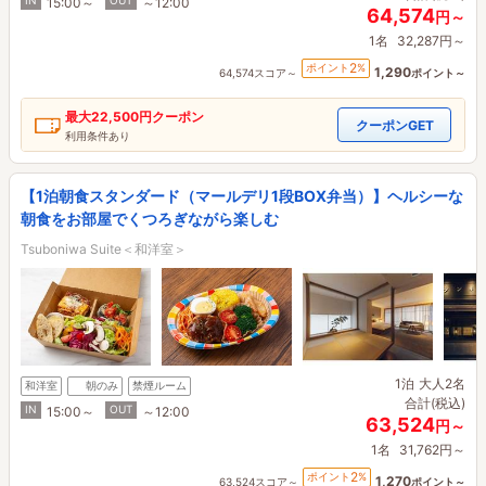
IN
OUT
15:00～
～12:00
64,574
円～
1名
32,287円～
2
ポイント
%
1,290
64,574スコア～
ポイント～
最大
22,500円
クーポン
クーポンGET
利用条件あり
【1泊朝食スタンダード（マールデリ1段BOX弁当）】ヘルシーな
朝食をお部屋でくつろぎながら楽しむ
Tsuboniwa Suite＜和洋室＞
1泊
大人2名
和洋室
朝のみ
禁煙ルーム
合計(税込)
IN
OUT
15:00～
～12:00
63,524
円～
1名
31,762円～
2
ポイント
%
1,270
63,524スコア～
ポイント～