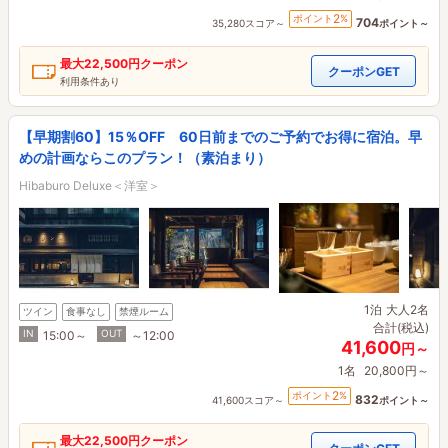
2
ポイント
%
704
35,280スコア～
ポイント～
最大
22,500円
クーポン
クーポンGET
利用条件あり
【早期割60】15％OFF 60日前までのご予約でお得に宿泊。早
めの計画ならこのプラン！（素泊まり）
Hibaburo Deluxe＜洋室＞
1泊
大人2名
ツイン
食事なし
禁煙ルーム
合計(税込)
IN
OUT
15:00～
～12:00
41,600
円～
1名
20,800円～
2
ポイント
%
832
41,600スコア～
ポイント～
最大
22,500円
クーポン