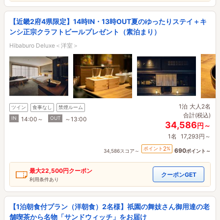
【近畿2府4県限定】14時IN・13時OUT夏のゆったりステイ＋キ
ンシ正宗クラフトビールプレゼント（素泊まり）
Hibaburo Deluxe＜洋室＞
1泊
大人2名
ツイン
食事なし
禁煙ルーム
合計(税込)
IN
OUT
14:00～
～13:00
34,586
円～
1名
17,293円～
2
ポイント
%
690
34,586スコア～
ポイント～
最大
22,500円
クーポン
クーポンGET
利用条件あり
【1泊朝食付プラン（洋朝食）2名様】祇園の舞妓さん御用達の老
舗喫茶から名物「サンドウィッチ」をお届け