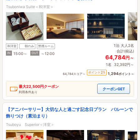
Tsuboniwa Suite＜和洋室＞
1泊
大人2名
和洋室
朝のみ
禁煙ルーム
合計(税込)
IN
OUT
15:00～
～12:00
64,784
円～
1名
32,392円～
2
ポイント
%
1,294
64,784スコア～
ポイント～
最大
22,500円
クーポン
クーポンGET
利用条件あり
【アニバーサリー】大切な人と過ごす記念日プラン バルーンで
飾りつけ（素泊まり）
Tsuboyu Superior＜洋室＞