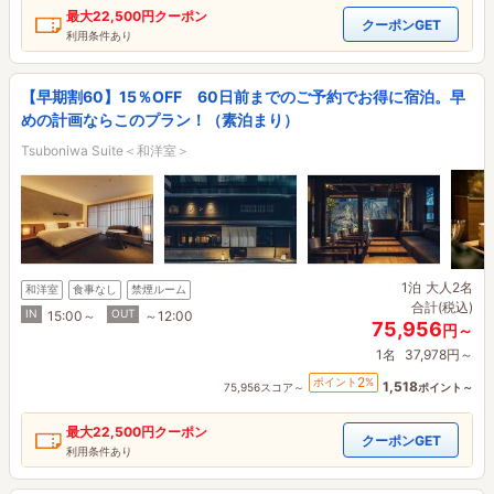
最大
22,500円
クーポン
クーポンGET
利用条件あり
【早期割60】15％OFF 60日前までのご予約でお得に宿泊。早
めの計画ならこのプラン！（素泊まり）
Tsuboniwa Suite＜和洋室＞
1泊
大人2名
和洋室
食事なし
禁煙ルーム
合計(税込)
IN
OUT
15:00～
～12:00
75,956
円～
1名
37,978円～
2
ポイント
%
1,518
75,956スコア～
ポイント～
最大
22,500円
クーポン
クーポンGET
利用条件あり