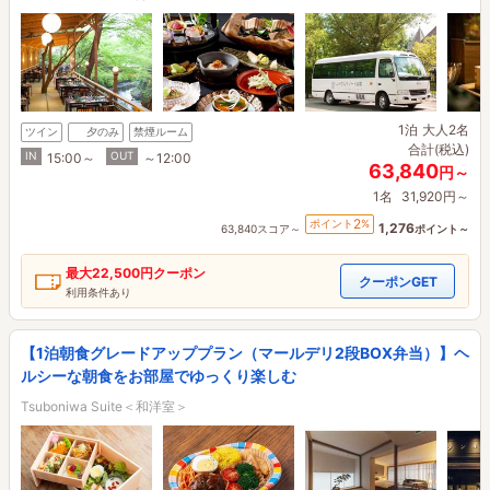
1泊
大人2名
ツイン
夕のみ
禁煙ルーム
合計(税込)
IN
OUT
15:00～
～12:00
63,840
円～
1名
31,920円～
2
ポイント
%
1,276
63,840スコア～
ポイント～
最大
22,500円
クーポン
クーポンGET
利用条件あり
【1泊朝食グレードアッププラン（マールデリ2段BOX弁当）】ヘ
ルシーな朝食をお部屋でゆっくり楽しむ
Tsuboniwa Suite＜和洋室＞