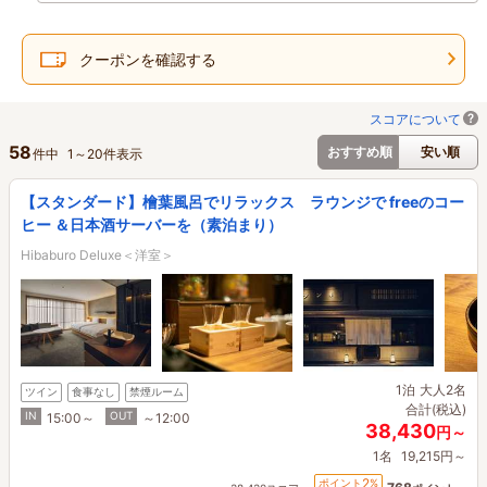
クーポンを確認する
スコアについて
58
おすすめ順
安い順
件中
1
～
20
件表示
【スタンダード】檜葉風呂でリラックス ラウンジで freeのコー
ヒー ＆日本酒サーバーを（素泊まり）
Hibaburo Deluxe＜洋室＞
1泊
大人2名
ツイン
食事なし
禁煙ルーム
合計(税込)
IN
OUT
15:00～
～12:00
38,430
円～
1名
19,215円～
2
ポイント
%