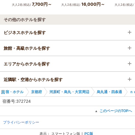
7,700円～
16,000円～
大人2名(税込)
大人2名(税込)
大人2名(税込)
その他のホテルを探す
ビジネスホテルを探す
旅館・高級ホテルを探す
京都府
エリアからホテルを探す
河原町・烏丸・大宮周辺
京都府
近隣駅・空港からホテルを探す
烏丸通・四条通
京都府
宿・ホテル
京都府
河原町・烏丸・大宮周辺
烏丸通・四条通
ｎ
烏丸御池駅
河原町・烏丸・大宮周辺
烏丸御池駅
宿番号:372724
烏丸通・四条通
京都市役所前駅
このページのTOPへ
▲
プライバシーポリシー
烏丸御池駅
丸太町駅
表示：
スマートフォン版
PC版