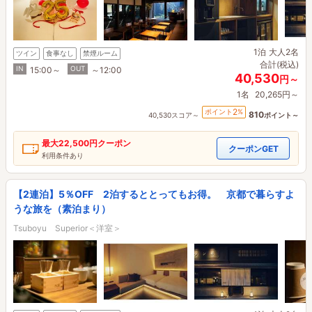
1泊
大人2名
ツイン
食事なし
禁煙ルーム
合計(税込)
IN
OUT
15:00～
～12:00
40,530
円～
1名
20,265円～
2
ポイント
%
810
40,530スコア～
ポイント～
最大
22,500円
クーポン
クーポンGET
利用条件あり
【2連泊】5％OFF 2泊するととってもお得。 京都で暮らすよ
うな旅を（素泊まり）
Tsuboyu Superior＜洋室＞