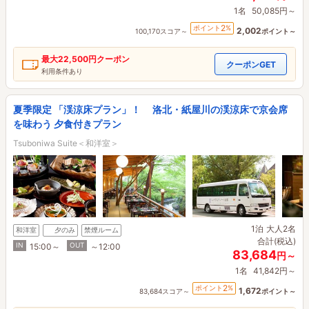
1名
50,085円～
2
ポイント
%
2,002
100,170スコア～
ポイント～
最大
22,500円
クーポン
クーポンGET
利用条件あり
夏季限定 「渓涼床プラン」！ 洛北・紙屋川の渓涼床で京会席
を味わう 夕食付きプラン
Tsuboniwa Suite＜和洋室＞
1泊
大人2名
和洋室
夕のみ
禁煙ルーム
合計(税込)
IN
OUT
15:00～
～12:00
83,684
円～
1名
41,842円～
2
ポイント
%
1,672
83,684スコア～
ポイント～