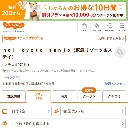
じゃらん
お得な特典をみる
ｎｏｌ ｋｙｏｔｏ ｓａｎｊｏ（東急リゾーツ＆ス
テイ）
(
クチコミ131件
)
有効クチコミ数に達していないためクチコミ評価は表示しておりません。
ハイクラス
京都府京都市中京区大阪材木町７００番
地図・アクセス
配布中
プラン
施設情報
写真
クーポン
クチコミ
58件
日付未定
1部屋 大人2名
こだわり条件を追加する