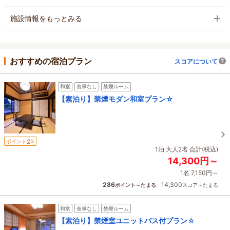
施設情報をもっとみる
おすすめの宿泊プラン
スコアについて
和室
食事なし
禁煙ルーム
【素泊り】禁煙モダン和室プラン☆
2
ポイント
%
1泊 大人2名 合計(税込)
14,300円～
1名 7,150円～
286
14,300
ポイント～たまる
スコア～たまる
和室
食事なし
禁煙ルーム
【素泊り】禁煙室ユニットバス付プラン☆