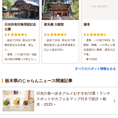
日光田母沢御用邸記念
家光廟 大猷院
湯滝
公園
4.5
4.5
4.4
・徒歩で20分 宿を出て神
・徒歩で20分 宿を出て神
・電車、バス他で60分 当
橋交差点を左折後、道な
橋交差点にある世界遺産入
館前「神橋」バス停より湯
り。
口より徒歩15分。
元温泉行に乗車、湯滝入口
・電車、バス他で5分 当館
下車。
目の前の神橋バス停より乗
・車で50分
車約5分、日光田母沢御用
すべてのスポット情報をみる
邸下車
・車で5分 宿を出て神橋交
差点を左折後、道なり。
栃木県のじゃらんニュース関連記事
日光の食べ歩きグルメおすすめ12選！ランチ
スポットやカフェをマップ付きで紹介＜栃
木・2025＞