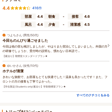
4.4
416件
部屋
4.4
朝食
-
接客
4.6
風呂
4.4
夕食
-
清潔感
4.5
つよちさん (男性/50代)
今回ものんびり過ごせました
今回は他の宿も検討しましたが、やはりまた宿泊してしまいました。外国の方
の研修でしょうか、受付時の説明も、慣れない日本語で…
【素泊り】喫煙室スタンダードプラン★
ゆいかさん (女性/10代)
ホテルが清潔
きれいな旅館で、お部屋もとても快適でした！温泉も良かったです！また、フ
ロントの方の接客も丁寧でよかった。
【学生限定/Students only/素泊り】学割喫煙室プラン★
すべてのクチコミをみる
トリップAIコンシェルジュ