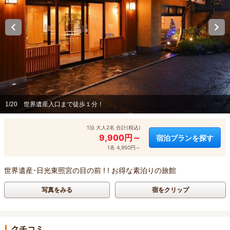
1/20
世界遺産入口まで徒歩１分！
1泊 大人2名 合計(税込)
9,900円～
宿泊プランを探す
1名 4,950円～
世界遺産･日光東照宮の目の前 ! ! お得な素泊りの旅館
写真をみる
宿をクリップ
クチコミ