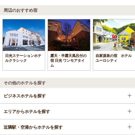
周辺のおすすめ宿
日光ステーションホテ
露天・半露天風呂付の
自家源泉の宿 ホテル
ルクラシック
宿 日光 ワンモアタイ
ユーロシティ
ム
その他のホテルを探す
ビジネスホテルを探す
エリアからホテルを探す
栃木県
近隣駅・空港からホテルを探す
日光・霧降高原・奥日光・中禅寺湖・今市
栃木県