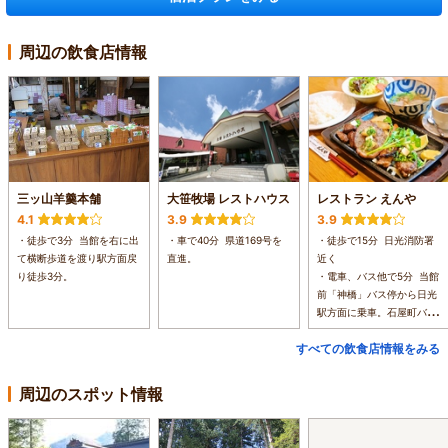
周辺の飲食店情報
三ッ山羊羹本舗
大笹牧場 レストハウス
レストラン えんや
4.1
3.9
3.9
・徒歩で3分 当館を右に出
・車で40分 県道169号を
・徒歩で15分 日光消防署
て横断歩道を渡り駅方面戻
直進。
近く
り徒歩3分。
・電車、バス他で5分 当館
前「神橋」バス停から日光
駅方面に乗車。石屋町バス
停下車。
すべての飲食店情報をみる
・車で5分 当館から駅方面
へ約5分右手にあります。
駐車場は店舗に前あり。
周辺のスポット情報