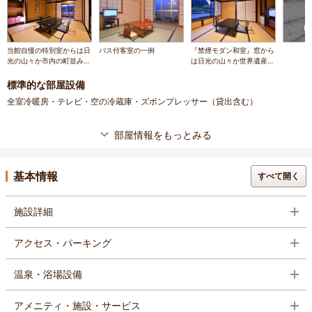
当館自慢の特別室からは日
バス付客室の一例
『禁煙モダン和室』窓から
光の山々か市内の町並みが
は日光の山々か世界遺産の
ご覧いただけます。
神橋がご覧いただけます。
標準的な部屋設備
全室冷暖房・テレビ・空の冷蔵庫・ズボンプレッサー（貸出含む）
部屋情報をもっとみる
基本情報
すべて開く
施設詳細
アクセス・パーキング
温泉・浴場設備
アメニティ・施設・サービス