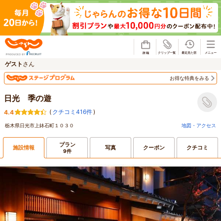
じゃらん
ゲスト
さん
お得な特典をみる
日光 季の遊
(
クチコミ416件
)
4.4
栃木県日光市上鉢石町１０３０
地図・アクセス
プラン
施設情報
写真
クーポン
クチコミ
9件