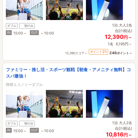
1泊
大人2名
ダブル
朝のみ
合計(税込)
IN
OUT
15:00～
～10:00
12,390
円～
1名
6,195円～
2
ポイント
%
246
12,390スコア～
ポイント～
ファミリー・推し活・スポーツ観戦【朝食・アメニティ無料】コ
スパ最強！
喫煙エコノミーダブル
1泊
大人2名
ダブル
朝のみ
合計(税込)
IN
OUT
15:00～
～10:00
10,816
円～