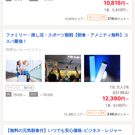
10,816
円～
1名
5,408円～
2
ポイント
%
216
10,816スコア～
ポイント～
ファミリー・推し活・スポーツ観戦【朝食・アメニティ無料】コ
スパ最強！
喫煙セパレートツイン
1泊
大人2名
ツイン
朝のみ
合計(税込)
IN
OUT
15:00～
～10:00
12,390
円～
1名
6,195円～
2
ポイント
%
246
12,390スコア～
ポイント～
【無料の元気朝食付】いつでも安心価格♪ビジネス・レジャー