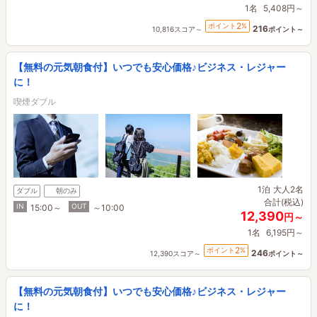
1名
5,408円～
2
ポイント
%
216
10,816スコア～
ポイント～
【無料の元気朝食付】いつでも安心価格♪ビジネス・レジャー
に！
喫煙ダブル
1泊
大人2名
ダブル
朝のみ
合計(税込)
IN
OUT
15:00～
～10:00
12,390
円～
1名
6,195円～
2
ポイント
%
246
12,390スコア～
ポイント～
【無料の元気朝食付】いつでも安心価格♪ビジネス・レジャー
に！