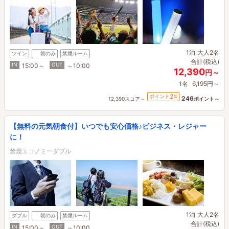
1泊
大人2名
ツイン
朝のみ
禁煙ルーム
合計(税込)
IN
OUT
15:00～
～10:00
12,390
円～
1名
6,195円～
2
ポイント
%
246
12,390スコア～
ポイント～
【無料の元気朝食付】いつでも安心価格♪ビジネス・レジャー
に！
禁煙エコノミーダブル
1泊
大人2名
ダブル
朝のみ
禁煙ルーム
合計(税込)
IN
OUT
15:00～
～10:00