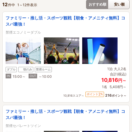
12
おすすめ順
安い順
件中
1
～
12
件表示
ファミリー・推し活・スポーツ観戦【朝食・アメニティ無料】コ
スパ最強！
禁煙エコノミーダブル
1泊
大人2名
ダブル
朝のみ
禁煙ルーム
合計(税込)
IN
OUT
15:00～
～10:00
10,816
円～
1名
5,408円～
2
ポイント
%
216
10,816スコア～
ポイント～
ファミリー・推し活・スポーツ観戦【朝食・アメニティ無料】コ
スパ最強！
禁煙セパレートツイン