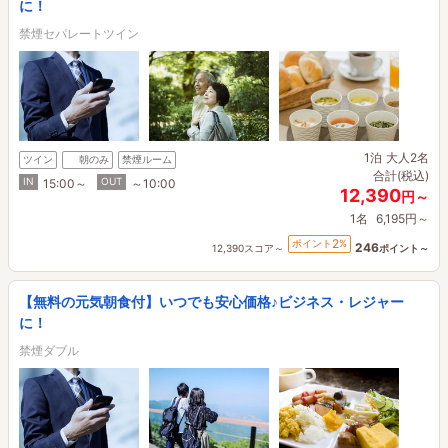
に！
禁煙セパレートツイン
1泊
大人2名
ツイン
朝のみ
禁煙ルーム
合計(税込)
IN
OUT
15:00～
～10:00
12,390
円～
1名
6,195円～
2
ポイント
%
246
12,390スコア～
ポイント～
【無料の元気朝食付】いつでも安心価格♪ビジネス・レジャー
に！
禁煙ダブル