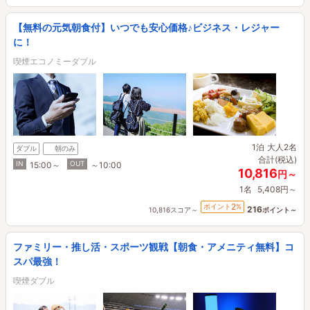
【無料の元気朝食付】いつでも安心価格♪ビジネス・レジャー
に！
喫煙エコノミーダブル
1泊
大人2名
ダブル
朝のみ
合計(税込)
IN
OUT
15:00～
～10:00
10,816
円～
1名
5,408円～
2
ポイント
%
216
10,816スコア～
ポイント～
ファミリー・推し活・スポーツ観戦【朝食・アメニティ無料】コ
スパ最強！
喫煙ダブル