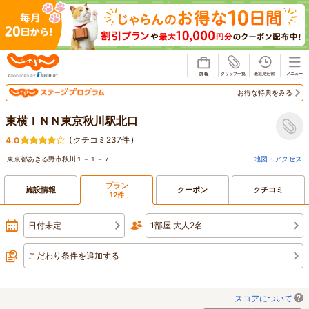
じゃらん
お得な特典をみる
東横ＩＮＮ東京秋川駅北口
(
クチコミ237件
)
4.0
東京都あきる野市秋川１－１－７
地図・アクセス
プラン
施設情報
クーポン
クチコミ
12件
日付未定
1部屋 大人2名
こだわり条件を追加する
スコアについて