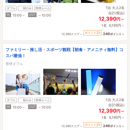
1泊
大人2名
ダブル
朝のみ
禁煙ルーム
合計(税込)
IN
OUT
15:00～
～10:00
12,390
円～
1名
6,195円～
2
ポイント
%
246
12,390スコア～
ポイント～
ファミリー・推し活・スポーツ観戦【朝食・アメニティ無料】コ
スパ最強！
禁煙ダブル
1泊
大人2名
ダブル
朝のみ
禁煙ルーム
合計(税込)
IN
OUT
15:00～
～10:00
12,390
円～
1名
6,195円～
2
ポイント
%
246
12,390スコア～
ポイント～