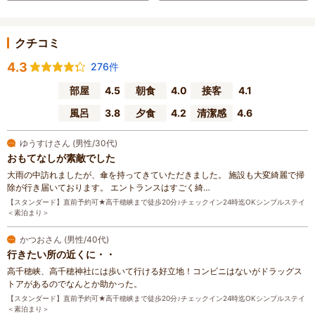
クチコミ
4.3
276件
部屋
4.5
朝食
4.0
接客
4.1
風呂
3.8
夕食
4.2
清潔感
4.6
ゆうすけさん (男性/30代)
おもてなしが素敵でした
大雨の中訪れましたが、傘を持ってきていただきました。 施設も大変綺麗で掃
除が行き届いております。 エントランスはすごく綺…
【スタンダード】直前予約可★高千穂峡まで徒歩20分♪チェックイン24時迄OKシンプルステイ
＜素泊まり＞
かつおさん (男性/40代)
行きたい所の近くに・・
高千穂峡、高千穂神社には歩いて行ける好立地！コンビニはないがドラッグス
トアがあるのでなんとか助かった。
【スタンダード】直前予約可★高千穂峡まで徒歩20分♪チェックイン24時迄OKシンプルステイ
＜素泊まり＞