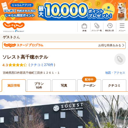
じゃらん
ゲスト
さん
お得な特典をみる
ソレスト高千穂ホテル
(
クチコミ276件
)
4.3
宮崎県西臼杵郡高千穂町三田井１２６１－１
地図・アクセス
配布中
プラン
施設情報
写真
クーポン
クチコミ
10件