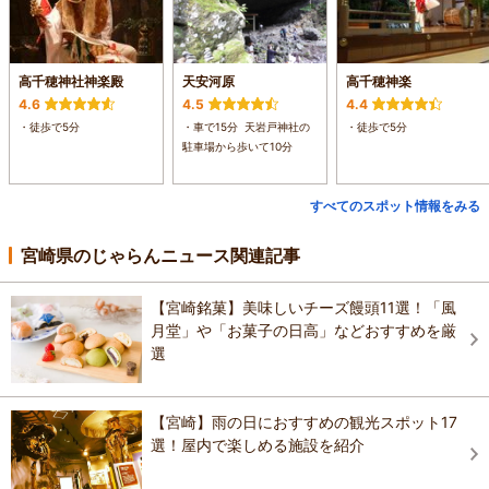
高千穂神社神楽殿
天安河原
高千穂神楽
4.6
4.5
4.4
・徒歩で5分
・車で15分 天岩戸神社の
・徒歩で5分
駐車場から歩いて10分
すべてのスポット情報をみる
宮崎県のじゃらんニュース関連記事
【宮崎銘菓】美味しいチーズ饅頭11選！「風
月堂」や「お菓子の日高」などおすすめを厳
選
【宮崎】雨の日におすすめの観光スポット17
選！屋内で楽しめる施設を紹介