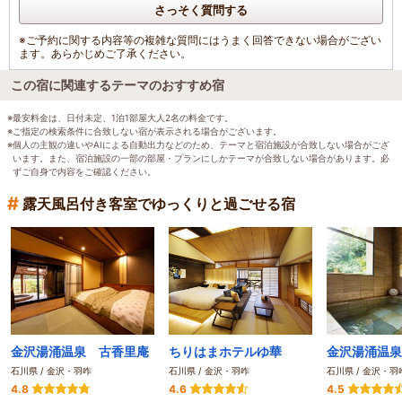
さっそく質問する
※ご予約に関する内容等の複雑な質問にはうまく回答できない場合がござい
ます。あらかじめご了承ください。
この宿に関連するテーマのおすすめ宿
※最安料金は、日付未定、1泊1部屋大人2名の料金です。
※ご指定の検索条件に合致しない宿が表示される場合がございます。
※個人の主観の違いやAIによる自動出力などのため、テーマと宿泊施設が合致しない場合がござ
います。また、宿泊施設の一部の部屋・プランにしかテーマが合致しない場合があります。必
ずご自身で内容をご確認ください。
#
露天風呂付き客室でゆっくりと過ごせる宿
金沢湯涌温泉 古香里庵
ちりはまホテルゆ華
石川県 / 金沢・羽咋
石川県 / 金沢・羽咋
石川県 / 金沢・羽
4.8
4.6
4.5