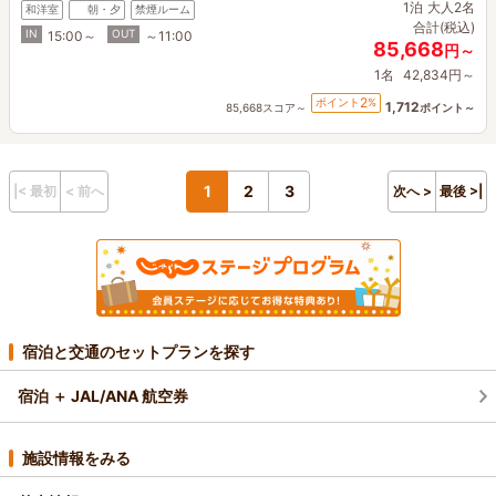
1泊
大人2名
和洋室
朝・夕
禁煙ルーム
合計(税込)
IN
OUT
15:00～
～11:00
85,668
円～
1名
42,834円～
2
ポイント
%
1,712
85,668スコア～
ポイント～
1
2
3
|< 最初
< 前へ
次へ >
最後 >|
宿泊と交通のセットプランを探す
宿泊 ＋ JAL/ANA 航空券
施設情報をみる