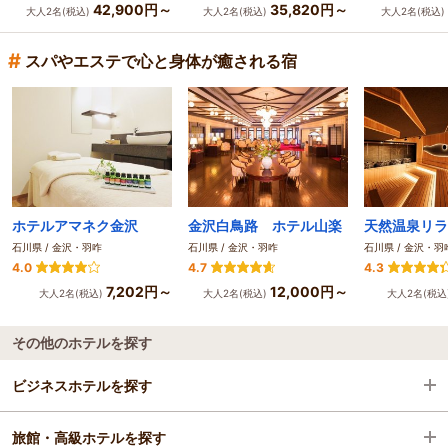
42,900円～
35,820円～
大人2名(税込)
大人2名(税込)
大人2名(税込)
#
スパやエステで心と身体が癒される宿
ホテルアマネク金沢
金沢白鳥路 ホテル山楽
石川県 / 金沢・羽咋
石川県 / 金沢・羽咋
石川県 / 金沢・羽
4.0
4.7
4.3
7,202円～
12,000円～
大人2名(税込)
大人2名(税込)
大人2名(税込
その他のホテルを探す
ビジネスホテルを探す
旅館・高級ホテルを探す
石川県