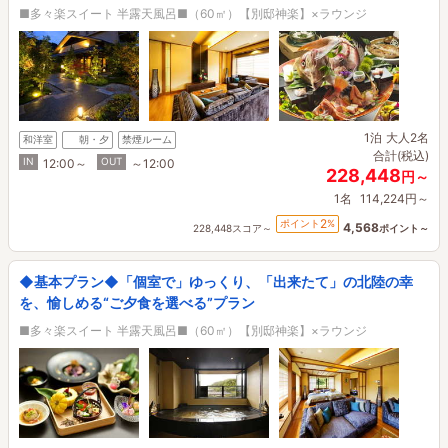
■多々楽スイート 半露天風呂■（60㎡）【別邸神楽】×ラウンジ
1泊
大人2名
和洋室
朝・夕
禁煙ルーム
合計(税込)
IN
OUT
12:00～
～12:00
228,448
円～
1名
114,224円～
2
ポイント
%
4,568
228,448スコア～
ポイント～
◆基本プラン◆「個室で」ゆっくり、「出来たて」の北陸の幸
を、愉しめる“ご夕食を選べる”プラン
■多々楽スイート 半露天風呂■（60㎡）【別邸神楽】×ラウンジ