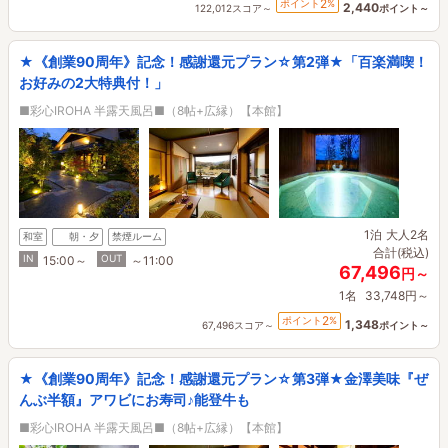
2
ポイント
%
2,440
122,012スコア～
ポイント～
★《創業90周年》記念！感謝還元プラン☆第2弾★「百楽満喫！
お好みの2大特典付！」
■彩心IROHA 半露天風呂■（8帖+広縁）【本館】
1泊
大人2名
和室
朝・夕
禁煙ルーム
合計(税込)
IN
OUT
15:00～
～11:00
67,496
円～
1名
33,748円～
2
ポイント
%
1,348
67,496スコア～
ポイント～
★《創業90周年》記念！感謝還元プラン☆第3弾★金澤美味『ぜ
んぶ半額』アワビにお寿司♪能登牛も
■彩心IROHA 半露天風呂■（8帖+広縁）【本館】