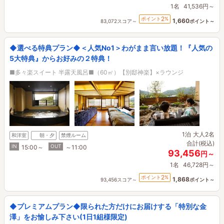
1名
41,536円～
2
ポイント
%
1,660
83,072スコア～
ポイント～
◆選べる特典プラン◆＜人気No1＞わがまま言い放題！『人気の
5大特典』からお好みの２特典！
■多々楽スイート 半露天風呂■（60㎡）【別邸神楽】×ラウンジ
1泊
大人2名
和洋室
朝・夕
禁煙ルーム
合計(税込)
IN
OUT
15:00～
～11:00
93,456
円～
1名
46,728円～
2
ポイント
%
1,868
93,456スコア～
ポイント～
◆プレミアムプラン◆限られた方だけにお届けする「特別な金
澤」をお愉しみ下さい(1日1組様限定)