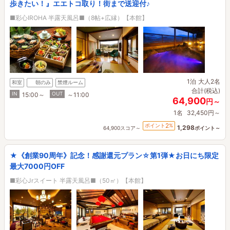
歩きたい！』エエトコ取り！街まで送迎付♪
■彩心IROHA 半露天風呂■（8帖+広縁）【本館】
1泊
大人2名
和室
朝のみ
禁煙ルーム
合計(税込)
IN
OUT
15:00～
～11:00
64,900
円～
1名
32,450円～
2
ポイント
%
1,298
64,900スコア～
ポイント～
★《創業90周年》記念！感謝還元プラン☆第1弾★お日にち限定
最大7000円OFF
■彩心Jrスイート 半露天風呂■（50㎡）【本館】