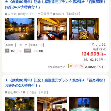
★《創業90周年》記念！感謝還元プラン☆第2弾★「百楽満喫！
お好みの2大特典付！」
■多々楽Luxuryスイート半露天風呂■(60㎡)【別邸神楽】
1泊
大人2名
和洋室
朝・夕
禁煙ルーム
合計(税込)
IN
OUT
15:00～
～11:00
124,608
円～
1名
62,304円～
2
ポイント
%
2,492
124,608スコア～
ポイント～
★《創業90周年》記念！感謝還元プラン☆第2弾★「百楽満喫！
お好みの2大特典付！」
■彩心IROHA■（10帖）【本館】