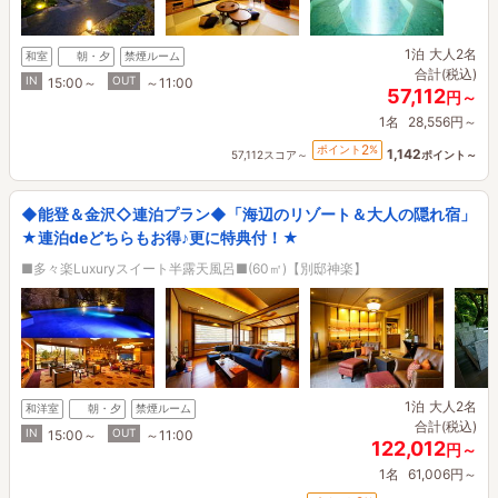
1泊
大人2名
和室
朝・夕
禁煙ルーム
合計(税込)
IN
OUT
15:00～
～11:00
57,112
円～
1名
28,556円～
2
ポイント
%
1,142
57,112スコア～
ポイント～
◆能登＆金沢◇連泊プラン◆「海辺のリゾート＆大人の隠れ宿」
★連泊deどちらもお得♪更に特典付！★
■多々楽Luxuryスイート半露天風呂■(60㎡)【別邸神楽】
1泊
大人2名
和洋室
朝・夕
禁煙ルーム
合計(税込)
IN
OUT
15:00～
～11:00
122,012
円～
1名
61,006円～