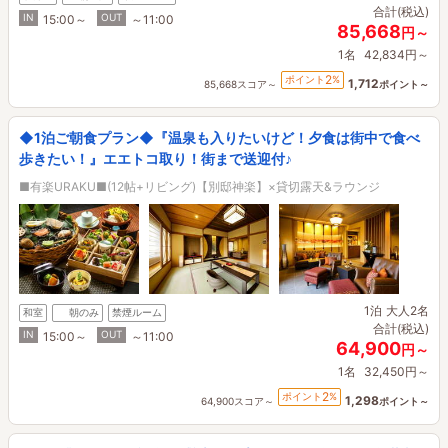
合計(税込)
IN
OUT
15:00～
～11:00
85,668
円～
1名
42,834円～
2
ポイント
%
1,712
85,668スコア～
ポイント～
◆1泊ご朝食プラン◆『温泉も入りたいけど！夕食は街中で食べ
歩きたい！』エエトコ取り！街まで送迎付♪
■有楽URAKU■(12帖+リビング)【別邸神楽】×貸切露天&ラウンジ
1泊
大人2名
和室
朝のみ
禁煙ルーム
合計(税込)
IN
OUT
15:00～
～11:00
64,900
円～
1名
32,450円～
2
ポイント
%
1,298
64,900スコア～
ポイント～