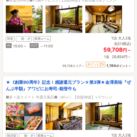
■有楽URAKU■(12帖+リビング)【別邸神楽】×貸切露天&ラウンジ
1泊
大人2名
和室
朝・夕
禁煙ルーム
合計(税込)
IN
OUT
15:00～
～11:00
59,708
円～
1名
29,854円～
2
ポイント
%
1,194
59,708スコア～
ポイント～
★《創業90周年》記念！感謝還元プラン☆第3弾★金澤美味『ぜ
んぶ半額』アワビにお寿司♪能登牛も
■多々楽スイート 半露天風呂■（60㎡）【別邸神楽】×ラウンジ
1泊
大人2名
和洋室
朝・夕
禁煙ルーム