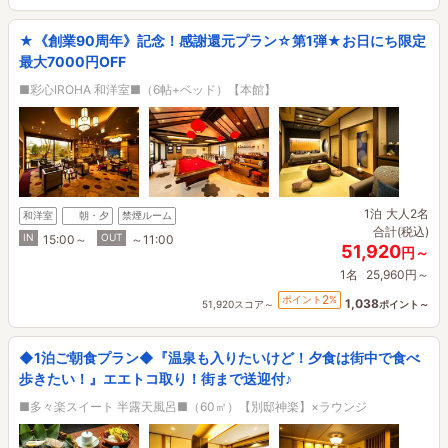
★《創業90周年》記念！感謝還元プラン☆第1弾★お日にち限定
最大7000円OFF
■彩心IROHA 和洋室■（6帖+ベッド）【本館】
1泊
大人2名
和洋室
朝・夕
禁煙ルーム
合計(税込)
IN
OUT
15:00～
～11:00
51,920
円～
1名
25,960円～
2
ポイント
%
1,038
51,920スコア～
ポイント～
◆1泊ご朝食プラン◆『温泉も入りたいけど！夕食は街中で食べ
歩きたい！』エエトコ取り！街まで送迎付♪
■多々楽スイート 半露天風呂■（60㎡）【別邸神楽】×ラウンジ