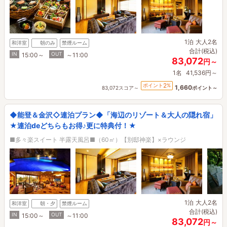
1泊
大人2名
和洋室
朝のみ
禁煙ルーム
合計(税込)
IN
OUT
15:00～
～11:00
83,072
円～
1名
41,536円～
2
ポイント
%
1,660
83,072スコア～
ポイント～
◆能登＆金沢◇連泊プラン◆「海辺のリゾート＆大人の隠れ宿」
★連泊deどちらもお得♪更に特典付！★
■多々楽スイート 半露天風呂■（60㎡）【別邸神楽】×ラウンジ
1泊
大人2名
和洋室
朝・夕
禁煙ルーム
合計(税込)
IN
OUT
15:00～
～11:00
83,072
円～