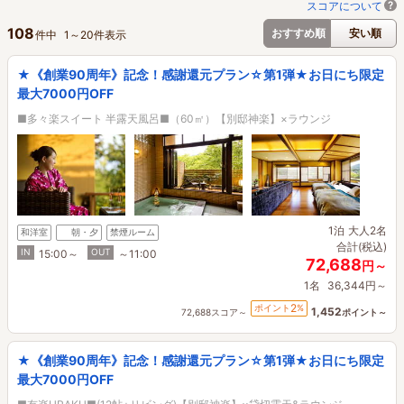
スコアについて
108
おすすめ順
安い順
件中
1
～
20
件表示
★《創業90周年》記念！感謝還元プラン☆第1弾★お日にち限定
最大7000円OFF
■多々楽スイート 半露天風呂■（60㎡）【別邸神楽】×ラウンジ
1泊
大人2名
和洋室
朝・夕
禁煙ルーム
合計(税込)
IN
OUT
15:00～
～11:00
72,688
円～
1名
36,344円～
2
ポイント
%
1,452
72,688スコア～
ポイント～
★《創業90周年》記念！感謝還元プラン☆第1弾★お日にち限定
最大7000円OFF