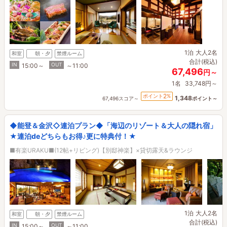
1泊
大人2名
和室
朝・夕
禁煙ルーム
合計(税込)
IN
OUT
15:00～
～11:00
67,496
円～
1名
33,748円～
2
ポイント
%
1,348
67,496スコア～
ポイント～
◆能登＆金沢◇連泊プラン◆「海辺のリゾート＆大人の隠れ宿」
★連泊deどちらもお得♪更に特典付！★
■有楽URAKU■(12帖+リビング)【別邸神楽】×貸切露天&ラウンジ
1泊
大人2名
和室
朝・夕
禁煙ルーム
合計(税込)
IN
OUT
15:00～
～11:00