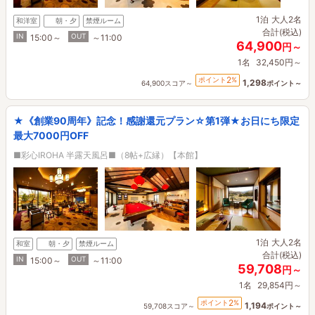
1泊
大人2名
和洋室
朝・夕
禁煙ルーム
合計(税込)
IN
OUT
15:00～
～11:00
64,900
円～
1名
32,450円～
2
ポイント
%
1,298
64,900スコア～
ポイント～
★《創業90周年》記念！感謝還元プラン☆第1弾★お日にち限定
最大7000円OFF
■彩心IROHA 半露天風呂■（8帖+広縁）【本館】
1泊
大人2名
和室
朝・夕
禁煙ルーム
合計(税込)
IN
OUT
15:00～
～11:00
59,708
円～
1名
29,854円～
2
ポイント
%
1,194
59,708スコア～
ポイント～