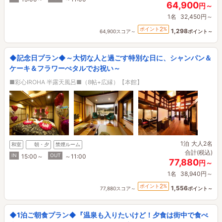
64,900
円～
1名
32,450円～
2
ポイント
%
1,298
64,900スコア～
ポイント～
◆記念日プラン◆～大切な人と過ごす特別な日に、シャンパン＆
ケーキ＆フラワーぺタルでお祝い～
■彩心IROHA 半露天風呂■（8帖+広縁）【本館】
1泊
大人2名
和室
朝・夕
禁煙ルーム
合計(税込)
IN
OUT
15:00～
～11:00
77,880
円～
1名
38,940円～
2
ポイント
%
1,556
77,880スコア～
ポイント～
◆1泊ご朝食プラン◆『温泉も入りたいけど！夕食は街中で食べ