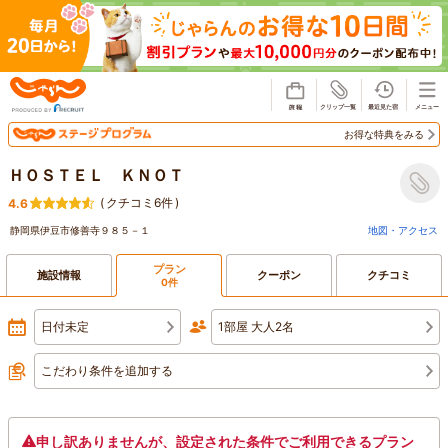
じゃらん
お得な特典をみる
ＨＯＳＴＥＬ ＫＮＯＴ
(
クチコミ6件
)
4.6
静岡県伊豆市修善寺９８５－１
地図・アクセス
プラン
施設情報
クーポン
クチコミ
0件
日付未定
1部屋 大人2名
こだわり条件を追加する
申し訳ありませんが、設定された条件でご利用できるプラン