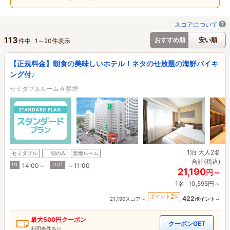
スコアについて
113
おすすめ順
安い順
件中
1
～
20
件表示
【正規料金】朝食の美味しいホテル！ネタのせ放題の海鮮バイキ
ング付♪
セミダブルルーム☆禁煙
1泊
大人2名
セミダブル
朝のみ
禁煙ルーム
合計(税込)
IN
OUT
14:00～
～11:00
21,190
円～
1名
10,595円～
2
ポイント
%
422
21,190スコア～
ポイント～
最大
500円
クーポン
クーポンGET
利用条件あり