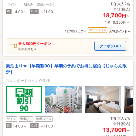
1泊
大人2名
ツイン
朝のみ
禁煙ルーム
合計(税込)
IN
OUT
14:00～
～11:00
18,700
円～
1名
9,350円～
2
ポイント
%
374
18,700スコア～
ポイント～
最大
500円
クーポン
クーポンGET
利用条件あり
素泊まり☆【早期割90】早期の予約でお得に宿泊【じゃらん限
定】
スタンダードツイン☆禁煙
1泊
大人2名
ツイン
食事なし
禁煙ルーム
合計(税込)
IN
OUT
14:00～
～11:00
13,700
円～