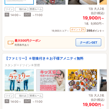
1泊
大人2名
ツイン
朝のみ
禁煙ルーム
合計(税込)
IN
OUT
14:00～
～11:00
19,900
円～
1名
9,950円～
2
ポイント
%
398
19,900スコア～
ポイント～
最大
500円
クーポン
クーポンGET
利用条件あり
【ファミリー】☆朝食付き☆お子様アメニティ無料
スタンダードツイン☆禁煙
1泊
大人2名
ツイン
朝のみ
禁煙ルーム
合計(税込)
IN
OUT
14:00～
～11:00
19,900
円～