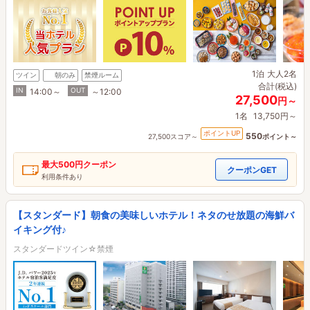
1泊
大人2名
ツイン
朝のみ
禁煙ルーム
合計(税込)
IN
OUT
14:00～
～12:00
27,500
円～
1名
13,750円～
ポイントUP
550
27,500スコア～
ポイント～
最大
500円
クーポン
クーポンGET
利用条件あり
【スタンダード】朝食の美味しいホテル！ネタのせ放題の海鮮バ
イキング付♪
スタンダードツイン☆禁煙