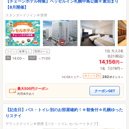
【チェーンホテル特集】ベッセルイン札幌中島公園☆素泊まり
【8月開催】
スタンダードツイン☆禁煙
1泊
大人2名
ツイン
食事なし
禁煙ルーム
合計(税込)
IN
OUT
14:00～
～11:00
14,156
円～
1名
7,078円～
2
ポイント
%
282
14,156スコア～
ポイント～
最大
500円
クーポン
クーポンGET
利用条件あり
【記念日】バス・トイレ別のお部屋確約！☆朝食付☆札幌ゆった
りステイ
デラックスツイン☆禁煙【バス・トイレ セパレートタイプ】