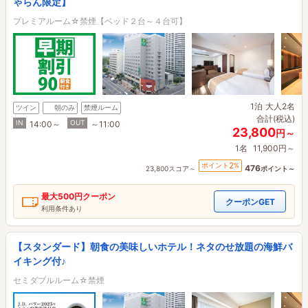
ゃらん限定】
プレミアルーム☆禁煙【ベッド２台～４台可】
1泊
大人2名
ツイン
朝のみ
禁煙ルーム
合計(税込)
IN
OUT
14:00～
～11:00
23,800
円～
1名
11,900円～
2
ポイント
%
476
23,800スコア～
ポイント～
最大
500円
クーポン
クーポンGET
利用条件あり
【スタンダード】朝食の美味しいホテル！ネタのせ放題の海鮮バ
イキング付♪
セミダブルルーム☆禁煙