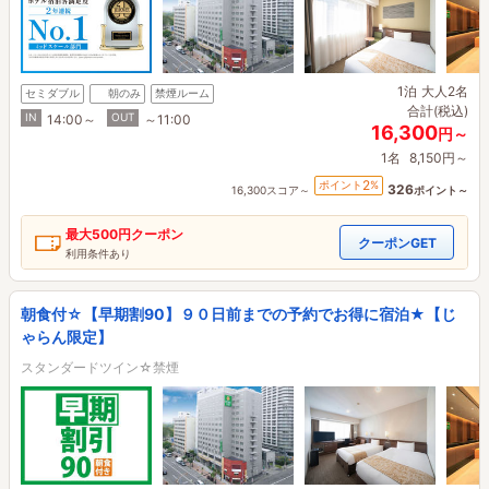
1泊
大人2名
セミダブル
朝のみ
禁煙ルーム
合計(税込)
IN
OUT
14:00～
～11:00
16,300
円～
1名
8,150円～
2
ポイント
%
326
16,300スコア～
ポイント～
最大
500円
クーポン
クーポンGET
利用条件あり
朝食付☆【早期割90】９０日前までの予約でお得に宿泊★【じ
ゃらん限定】
スタンダードツイン☆禁煙