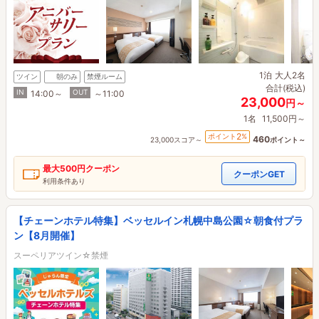
1泊
大人2名
ツイン
朝のみ
禁煙ルーム
合計(税込)
IN
OUT
14:00～
～11:00
23,000
円～
1名
11,500円～
2
ポイント
%
460
23,000スコア～
ポイント～
最大
500円
クーポン
クーポンGET
利用条件あり
【チェーンホテル特集】ベッセルイン札幌中島公園☆朝食付プラ
ン【8月開催】
スーペリアツイン☆禁煙