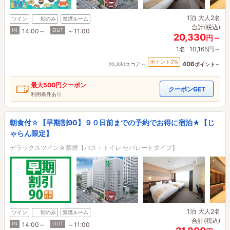
1泊
大人2名
ツイン
朝のみ
禁煙ルーム
合計(税込)
IN
OUT
14:00～
～11:00
20,330
円～
1名
10,165円～
2
ポイント
%
406
20,330スコア～
ポイント～
最大
500円
クーポン
クーポンGET
利用条件あり
朝食付☆【早期割90】９０日前までの予約でお得に宿泊★【じ
ゃらん限定】
デラックスツイン☆禁煙【バス・トイレ セパレートタイプ】
1泊
大人2名
ツイン
朝のみ
禁煙ルーム
合計(税込)
IN
OUT
14:00～
～11:00