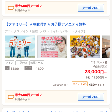
最大
500円
クーポン
クーポンGET
利用条件あり
【ファミリー】☆朝食付き☆お子様アメニティ無料
デラックスツイン☆禁煙【バス・トイレ セパレートタイプ】
1泊
大人2名
ツイン
朝のみ
禁煙ルーム
合計(税込)
IN
OUT
14:00～
～11:00
23,000
円～
1名
11,500円～
2
ポイント
%
460
23,000スコア～
ポイント～
最大
500円
クーポン
クーポンGET
利用条件あり