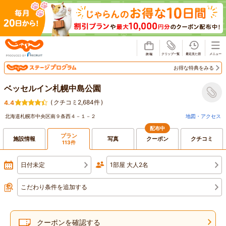
じゃらん
お得な特典をみる
ベッセルイン札幌中島公園
(
クチコミ2,684件
)
4.4
北海道札幌市中央区南９条西４－１－２
地図・アクセス
配布中
プラン
施設情報
写真
クーポン
クチコミ
113件
日付未定
1部屋 大人2名
こだわり条件を追加する
クーポンを確認する