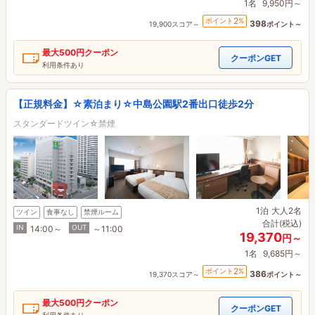
1名
9,950円～
2
ポイント
%
398
19,900スコア～
ポイント～
最大
500円
クーポン
クーポンGET
利用条件あり
【正規料金】☆素泊まり☆中島公園駅2番出口徒歩2分
スタンダードツイン☆禁煙
1泊
大人2名
ツイン
食事なし
禁煙ルーム
合計(税込)
IN
OUT
14:00～
～11:00
19,370
円～
1名
9,685円～
2
ポイント
%
386
19,370スコア～
ポイント～
最大
500円
クーポン
クーポンGET
利用条件あり