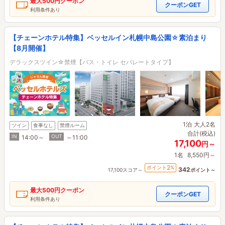
最大
500円
クーポン
クーポンGET
利用条件あり
【チェーンホテル特集】ベッセルイン札幌中島公園☆素泊まり
【8月開催】
デラックスツイン☆禁煙【バス・トイレ セパレートタイプ】
1泊
大人2名
ツイン
食事なし
禁煙ルーム
合計(税込)
IN
OUT
14:00～
～11:00
17,100
円～
1名
8,550円～
2
ポイント
%
342
17,100スコア～
ポイント～
最大
500円
クーポン
クーポンGET
利用条件あり