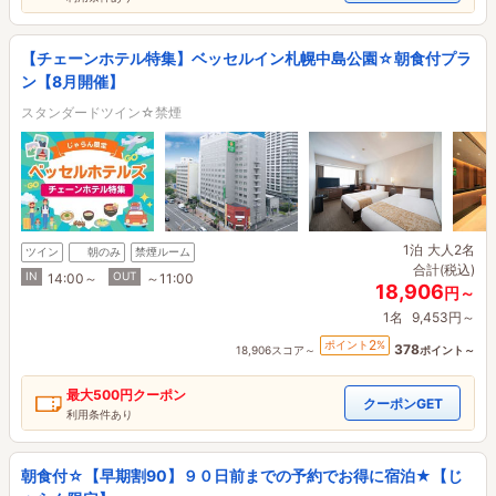
【チェーンホテル特集】ベッセルイン札幌中島公園☆朝食付プラ
ン【8月開催】
スタンダードツイン☆禁煙
1泊
大人2名
ツイン
朝のみ
禁煙ルーム
合計(税込)
IN
OUT
14:00～
～11:00
18,906
円～
1名
9,453円～
2
ポイント
%
378
18,906スコア～
ポイント～
最大
500円
クーポン
クーポンGET
利用条件あり
朝食付☆【早期割90】９０日前までの予約でお得に宿泊★【じ