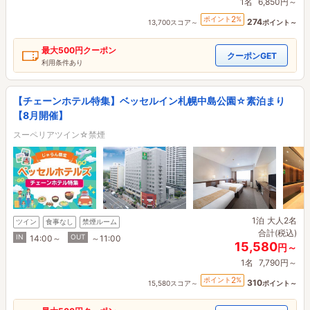
1名
6,850円～
2
ポイント
%
274
13,700スコア～
ポイント～
最大
500円
クーポン
クーポンGET
利用条件あり
【チェーンホテル特集】ベッセルイン札幌中島公園☆素泊まり
【8月開催】
スーペリアツイン☆禁煙
1泊
大人2名
ツイン
食事なし
禁煙ルーム
合計(税込)
IN
OUT
14:00～
～11:00
15,580
円～
1名
7,790円～
2
ポイント
%
310
15,580スコア～
ポイント～