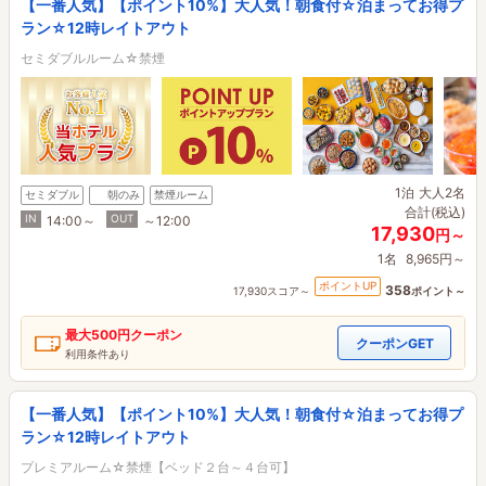
【一番人気】【ポイント10%】大人気！朝食付☆泊まってお得プ
ラン☆12時レイトアウト
セミダブルルーム☆禁煙
1泊
大人2名
セミダブル
朝のみ
禁煙ルーム
合計(税込)
IN
OUT
14:00～
～12:00
17,930
円～
1名
8,965円～
ポイントUP
358
17,930スコア～
ポイント～
最大
500円
クーポン
クーポンGET
利用条件あり
【一番人気】【ポイント10%】大人気！朝食付☆泊まってお得プ
ラン☆12時レイトアウト
プレミアルーム☆禁煙【ベッド２台～４台可】