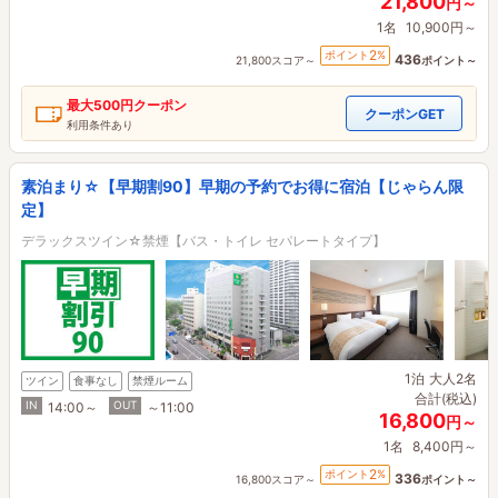
21,800
円～
1名
10,900円～
2
ポイント
%
436
21,800スコア～
ポイント～
最大
500円
クーポン
クーポンGET
利用条件あり
素泊まり☆【早期割90】早期の予約でお得に宿泊【じゃらん限
定】
デラックスツイン☆禁煙【バス・トイレ セパレートタイプ】
1泊
大人2名
ツイン
食事なし
禁煙ルーム
合計(税込)
IN
OUT
14:00～
～11:00
16,800
円～
1名
8,400円～
2
ポイント
%
336
16,800スコア～
ポイント～