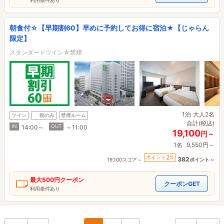
朝食付☆【早期割60】早めに予約してお得に宿泊★【じゃらん
限定】
スタンダードツイン☆禁煙
1泊
大人2名
ツイン
朝のみ
禁煙ルーム
合計(税込)
IN
OUT
14:00～
～11:00
19,100
円～
1名
9,550円～
2
ポイント
%
382
19,100スコア～
ポイント～
最大
500円
クーポン
クーポンGET
利用条件あり