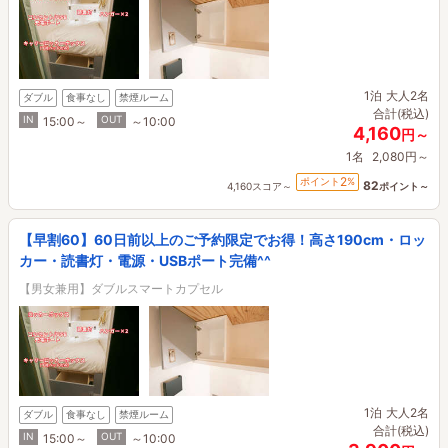
1泊
大人2名
ダブル
食事なし
禁煙ルーム
合計(税込)
IN
OUT
15:00～
～10:00
4,160
円～
1名
2,080円～
2
ポイント
%
82
4,160スコア～
ポイント～
【早割60】60日前以上のご予約限定でお得！高さ190cm・ロッ
カー・読書灯・電源・USBポート完備^^
【男女兼用】ダブルスマートカプセル
1泊
大人2名
ダブル
食事なし
禁煙ルーム
合計(税込)
IN
OUT
15:00～
～10:00