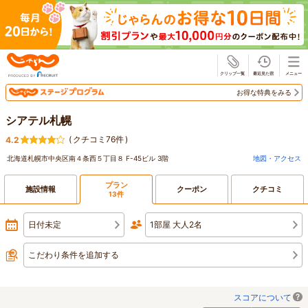
じゃらん
お得な特典をみる
シアテル札幌
(
クチコミ76件
)
4.2
北海道札幌市中央区南４条西５丁目８ F-45ビル 3階
地図・アクセス
プラン
施設情報
クーポン
クチコミ
13件
日付未定
1部屋 大人2名
こだわり条件を追加する
スコアについて