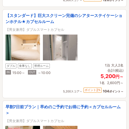
【スタンダード】巨大スクリーン完備のシアターステイケーショ
ンホテル★カプセルルーム
【男女兼用】ダブルスマートカプセル
1泊
大人2名
ダブル
食事なし
禁煙ルーム
合計(税込)
IN
OUT
15:00～
～10:00
5,200
円～
1名
2,600円～
2
ポイント
%
104
5,200スコア～
ポイント～
早割7日前プラン｜早めのご予約でお得に予約＜カプセルルーム
＞
【男女兼用】ダブルスマートカプセル