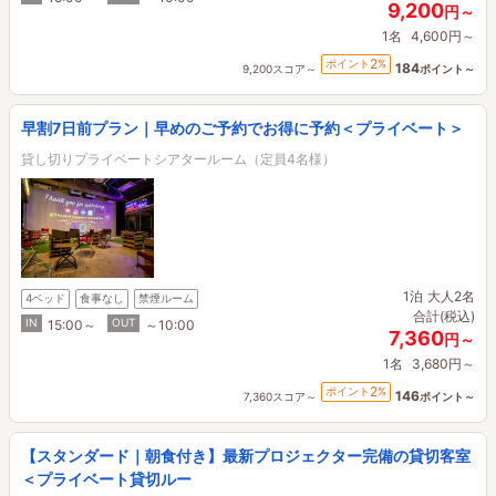
9,200
円～
1名
4,600円～
2
ポイント
%
184
9,200スコア～
ポイント～
早割7日前プラン｜早めのご予約でお得に予約＜プライベート＞
貸し切りプライベートシアタールーム（定員4名様）
1泊
大人2名
4ベッド
食事なし
禁煙ルーム
合計(税込)
IN
OUT
15:00～
～10:00
7,360
円～
1名
3,680円～
2
ポイント
%
146
7,360スコア～
ポイント～
【スタンダード｜朝食付き】最新プロジェクター完備の貸切客室
＜プライベート貸切ルー