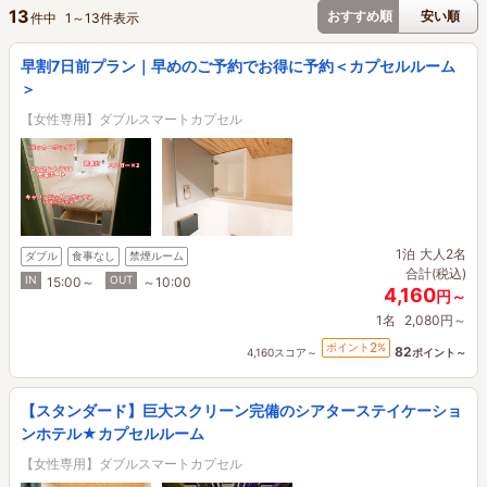
13
おすすめ順
安い順
件中
1
～
13
件表示
早割7日前プラン｜早めのご予約でお得に予約＜カプセルルーム
＞
【女性専用】ダブルスマートカプセル
1泊
大人2名
ダブル
食事なし
禁煙ルーム
合計(税込)
IN
OUT
15:00～
～10:00
4,160
円～
1名
2,080円～
2
ポイント
%
82
4,160スコア～
ポイント～
【スタンダード】巨大スクリーン完備のシアターステイケーショ
ンホテル★カプセルルーム
【女性専用】ダブルスマートカプセル