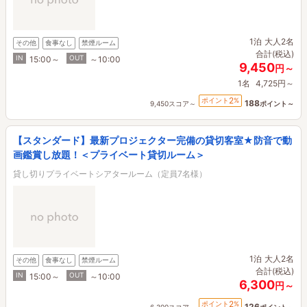
1泊
大人2名
その他
食事なし
禁煙ルーム
合計(税込)
IN
OUT
15:00～
～10:00
9,450
円～
1名
4,725円～
2
ポイント
%
188
9,450スコア～
ポイント～
【スタンダード】最新プロジェクター完備の貸切客室★防音で動
画鑑賞し放題！＜プライベート貸切ルーム＞
貸し切りプライベートシアタールーム（定員7名様）
1泊
大人2名
その他
食事なし
禁煙ルーム
合計(税込)
IN
OUT
15:00～
～10:00
6,300
円～
2
ポイント
%
126
6,300スコア～
ポイント～