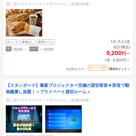
貸し切りプライベートシアタールーム（定員4名様）
1泊
大人2名
4ベッド
食事なし
禁煙ルーム
合計(税込)
IN
OUT
15:00～
～10:00
9,200
円～
1名
4,600円～
2
ポイント
%
184
9,200スコア～
ポイント～
【スタンダード】最新プロジェクター完備の貸切客室★防音で動
画鑑賞し放題！＜プライベート貸切ルーム＞
貸し切りプライベートシアタールーム（定員4名様）