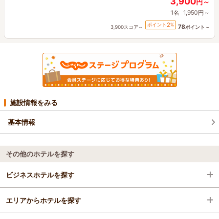
3,900
円～
1名
1,950円～
2
ポイント
%
78
3,900スコア～
ポイント～
施設情報をみる
基本情報
その他のホテルを探す
ビジネスホテルを探す
エリアからホテルを探す
北海道