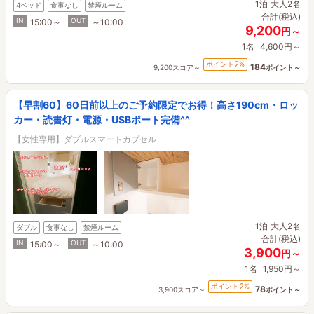
1泊
大人2名
4ベッド
食事なし
禁煙ルーム
合計(税込)
IN
OUT
15:00～
～10:00
9,200
円～
1名
4,600円～
2
ポイント
%
184
9,200スコア～
ポイント～
【早割60】60日前以上のご予約限定でお得！高さ190cm・ロッ
カー・読書灯・電源・USBポート完備^^
【女性専用】ダブルスマートカプセル
1泊
大人2名
ダブル
食事なし
禁煙ルーム
合計(税込)
IN
OUT
15:00～
～10:00
3,900
円～
1名
1,950円～
2
ポイント
%
78
3,900スコア～
ポイント～