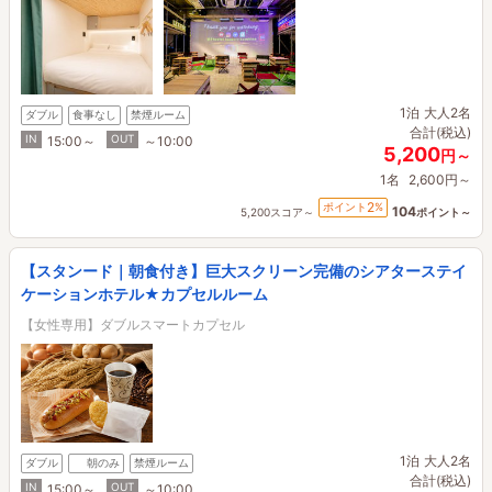
1泊
大人2名
ダブル
食事なし
禁煙ルーム
合計(税込)
IN
OUT
15:00～
～10:00
5,200
円～
1名
2,600円～
2
ポイント
%
104
5,200スコア～
ポイント～
【スタンード｜朝食付き】巨大スクリーン完備のシアターステイ
ケーションホテル★カプセルルーム
【女性専用】ダブルスマートカプセル
1泊
大人2名
ダブル
朝のみ
禁煙ルーム
合計(税込)
IN
OUT
15:00～
～10:00