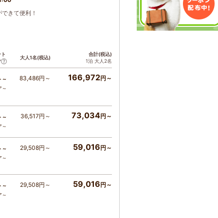
ができて便利！
ント
合計(税込)
大人1名(税込)
1泊 大人2名
ア
166,972
83,486円～
円～
ト～
ア～
73,034
36,517円～
円～
ト～
ア～
59,016
29,508円～
円～
ト～
ア～
59,016
29,508円～
円～
ト～
ア～