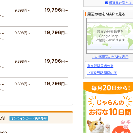
最近見た宿とは
19,796
9,898円～
円～
ト～
ア～
19,796
9,898円～
円～
ト～
ア～
この宿周辺のMAPを表示
19,796
9,898円～
円～
ト～
富良野駅周辺の宿
ア～
上富良野駅周辺の宿
19,796
9,898円～
円～
ト～
ア～
泉付
オンラインカード決済専用
1:00