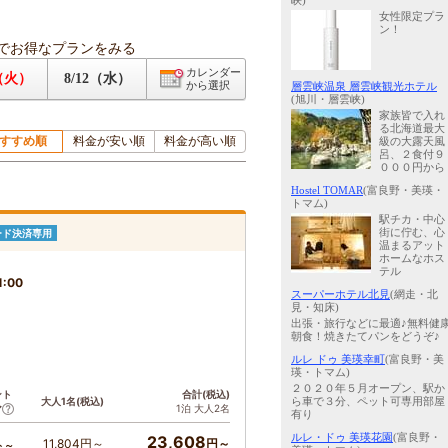
峡)
女性限定プラ
ン！
でお得なプランをみる
カレンダー
1（火）
8/12（水）
から選択
層雲峡温泉 層雲峡観光ホテル
(旭川・層雲峡)
家族皆で入れ
る北海道最大
すすめ順
料金が安い順
料金が高い順
級の大露天風
呂、２食付９
０００円から
Hostel TOMAR
(富良野・美瑛・
トマム)
駅チカ・中心
街に佇む、心
ード決済専用
温まるアット
ホームなホス
テル
1:00
スーパーホテル北見
(網走・北
見・知床)
出張・旅行などに最適♪無料健
朝食！焼きたてパンをどうぞ♪
ルレ ドゥ 美瑛幸町
(富良野・美
瑛・トマム)
２０２０年５月オープン、駅か
ント
合計(税込)
大人1名(税込)
ら車で３分、ペット可専用部屋
1泊 大人2名
ア
有り
ルレ・ドゥ 美瑛花園
(富良野・
23,608
11,804円～
円～
ト～