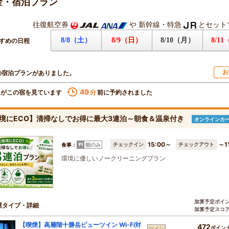
金・宿泊プラン
往復航空券
や
新幹線・特急
とセット
8/8（土）
8/9（日）
8/10（月）
8/1
すめの日程
お
の宿泊プランがありました。
49
名がこの宿を見ています
前に予約されました
分
境にECO】清掃なしでお得に最大3連泊～朝食＆温泉付き
オンラインカ
15:00～
～1
チェックイン
チェックアウト
食事：
朝のみ
環境に優しいノークリーニングプラン
加算予定ポイ
屋タイプ・詳細
加算予定スコ
【喫煙】高層階十勝岳ビューツイン Wi-Fi対
472
ポイン
ツイン