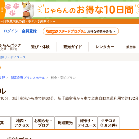
 ～日本最大級の宿・ホテル予約サイト～
ログイン
会員登録
お得な特典をみる
ゃらんパック
遊び・体験
観光ガイド
レンタカー
航空券
（交通＋宿泊）
日帰り・デイユース
良野
>
新富良野プリンスホテル
> 料金・宿泊プラン
ル
10分、旭川空港から車で約60分、新千歳空港から車で道東自動車道利用で約132分
地図・
お知らせ・
日帰り・
クチコミ
真
周辺観光
アクセス
ブログ
デイユース
(1,851件)