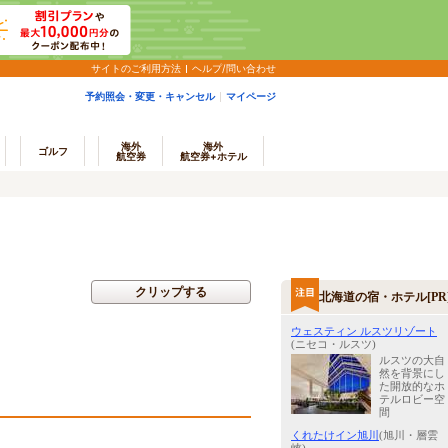
サイトのご利用方法
ヘルプ/問い合わせ
予約照会・変更・キャンセル
マイページ
海外
海外
ゴルフ
航空券
航空券+ホテル
クリップする
北海道の宿・ホテル[PR
ウェスティン ルスツリゾート
(ニセコ・ルスツ)
ルスツの大自
然を背景にし
た開放的なホ
テルロビー空
間
くれたけイン旭川
(旭川・層雲