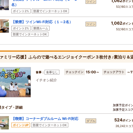
1,062
ポイン
ツイン
名）
53,160スコ
ポイント2%
部屋でインターネットOK
【禁煙】ツインWi-Fi対応（１～2名）
1,062
ポイン
ツイン
ポイント2%
禁煙ルーム
53,160スコ
部屋でインターネットOK
ァミリー応援】ふらので遊べるエンジョイクーポン３枚付き♪素泊り＆
15:00～
～1
チェックイン
チェックアウト
食事：
食事なし
イチオシ紹介
加算予定ポイ
屋タイプ・詳細
加算予定スコ
【喫煙】コーナーダブルルーム Wi-Fi対応
524
ポイン
ダブル
ポイントUP
部屋でインターネットOK
26,242スコ