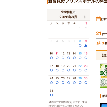
新富良野プリンスホテルの料
空室情報
2026年8月
おす
月
火
水
木
金
土
日
1
2
21
件
3
4
5
6
7
8
9
3
○
▲
10
11
12
13
14
15
16
【環
○
○
○
○
○
○
○
17
18
19
20
21
22
23
○
○
○
○
○
○
○
24
25
26
27
28
29
30
○
○
○
○
○
○
○
31
○
部
※1泊時の空室情報となります。連泊
の場合は日付をご指定ください。