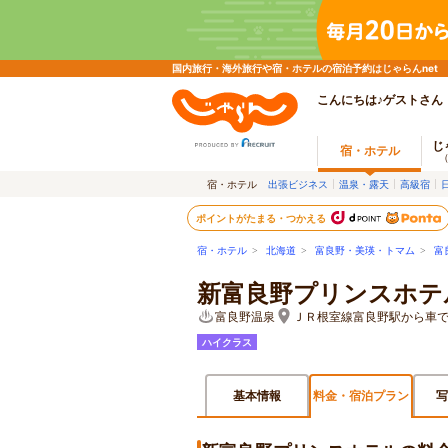
国内旅行・海外旅行や宿・ホテルの宿泊予約はじゃらんnet
こんにちは♪ゲストさん
じ
宿・ホテル
宿・ホテル
出張ビジネス
温泉・露天
高級宿
ポイントがたまる・つかえる
宿・ホテル
>
北海道
>
富良野・美瑛・トマム
>
富
新富良野プリンスホテ
富良野温泉
ＪＲ根室線富良野駅から車で
ハイクラス
基本情報
料金・宿泊プラン
写