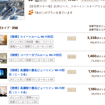
朝のみ
【富良野スキー場】全28コース。スキーイン･スキーアウト
1名がこのプランを見ています
加算予定ポイ
屋タイプ・詳細
加算予定スコ
【禁煙】スイートルーム Wi-Fi対応
3,338
ポイン
ツイン
ポイント2%
特別室・離れ・スイート
166,972スコ
禁煙ルーム
部屋でインターネットOK
【喫煙】コーナーダブルルーム Wi-Fi対応
1,460
ポイン
ダブル
ポイント2%
部屋でインターネットOK
73,034スコ
【喫煙】高層階十勝岳ビューツイン Wi-Fi対
1,180
ポイン
ツイン
応（１～３名）
59,016スコ
ポイント2%
部屋でインターネットOK
【禁煙】高層階十勝岳ビューツイン Wi-Fi対
1,180
ポイン
ツイン
応（１～３名）
59,016スコ
ポイント2%
禁煙ルーム
部屋でインターネットOK