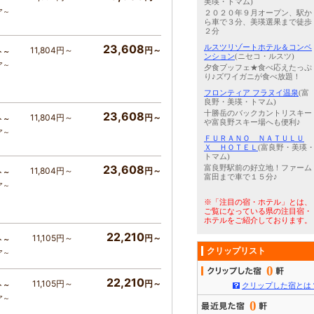
美瑛・トマム)
ア～
２０２０年９月オープン、駅か
ら車で３分、美瑛選果まで徒歩
２分
23,608
ルスツリゾートホテル＆コンベ
11,804円～
円～
ト～
ンション
(ニセコ・ルスツ)
ア～
夕食ブッフェ★食べ応えたっぷ
り♪ズワイガニが食べ放題！
フロンティア フラヌイ温泉
(富
良野・美瑛・トマム)
十勝岳のバックカントリスキー
23,608
11,804円～
円～
ト～
や富良野スキー場へも便利♪
ア～
ＦＵＲＡＮＯ ＮＡＴＵＬＵ
Ｘ ＨＯＴＥＬ
(富良野・美瑛
トマム)
23,608
富良野駅前の好立地！ファーム
11,804円～
円～
ト～
富田まで車で１５分♪
ア～
※「注目の宿・ホテル」とは、
ご覧になっている県の注目宿・
ホテルをご紹介しております。
22,210
11,105円～
円～
ト～
クリップリスト
ア～
0
22,210
11,105円～
円～
ト～
クリップした宿とは
ア～
0