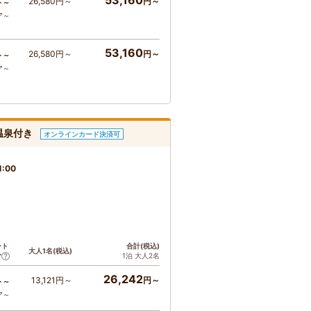
53,160
26,580円～
円～
ト～
ア～
53,160
26,580円～
円～
ト～
ア～
温泉付き
オンラインカード決済可
1:00
ント
合計(税込)
大人1名(税込)
1泊 大人2名
ア
26,242
13,121円～
円～
ト～
ア～