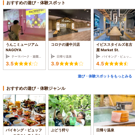
おすすめの遊び・体験スポット
うんこミュージアム
コロナの湯中川店
イビススタイルズ名古
NAGOYA
屋 Market St.
テーマパーク・遊園地・レジャーランド
日帰り温泉
バイキング・ビュッフェ・ホテルレストラン
3.5
3.9
4.5
遊び・体験スポットをもっとみる
おすすめの遊び・体験ジャンル
バイキング・ビュッフ
ぶどう狩り
日帰り温泉