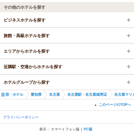
その他のホテルを探す
ビジネスホテルを探す
旅館・高級ホテルを探す
愛知県
エリアからホテルを探す
名古屋
愛知県
近隣駅・空港からホテルを探す
名古屋駅・名古屋城周辺
愛知県
ホテルグループから探す
近鉄名古屋駅
名古屋
近鉄名古屋駅
宿・ホテル
愛知県
名古屋
名古屋駅・名古屋城周辺
名古屋マリ
名古屋駅・名古屋城周辺
名鉄名古屋駅
全国のJR東海ホテルズ
このページのTOPへ
▲
近鉄名古屋駅
名古屋駅
愛知のJR東海ホテルズ
プライバシーポリシー
国際センター駅
名古屋ＪＲゲートタワーホテル
表示：
スマートフォン版
PC版