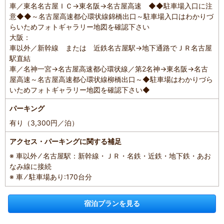
車／東名名古屋ＩＣ→東名阪→名古屋高速 ◆◆駐車場入口に注
意◆◆～名古屋高速都心環状線錦橋出口～駐車場入口はわかりづ
らいためフォトギャラリー地図を確認下さい
大阪：
車以外／新幹線 または 近鉄名古屋駅→地下通路でＪＲ名古屋
駅直結
車／名神一宮→名古屋高速都心環状線／第2名神→東名阪→名古
屋高速～名古屋高速都心環状線柳橋出口～◆駐車場はわかりづら
いためフォトギャラリー地図を確認下さい◆
パーキング
有り（3,300円／泊）
アクセス・パーキングに関する補足
※ 車以外 ⁄ 名古屋駅：新幹線・ＪＲ・名鉄・近鉄・地下鉄・あお
なみ線に接続
※ 車 ⁄ 駐車場あり:170台分
宿泊プランを見る