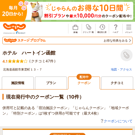
じゃらん
お得な特典をみる
ホテル ハートイン函館
(
クチコミ47件
)
4.1
北海道函館市東雲町１３－７
地図・アクセス
配布中
施設情報
プラン
クーポン
クチコミ
現在発行中のクーポン一覧（10件）
併用可と記載のある「宿泊施設クーポン」「じゃらんクーポン」「地域クーポ
ン」「特別クーポン」は1枚ずつ併用が可能です（最大4枚）
クーポンについて