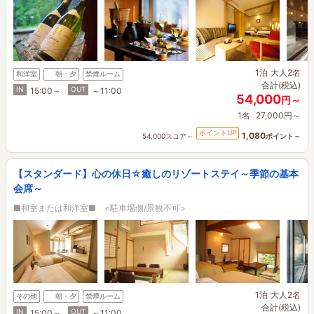
1泊
大人2名
和洋室
朝・夕
禁煙ルーム
合計(税込)
IN
OUT
15:00～
～11:00
54,000
円～
1名
27,000円～
ポイントUP
1,080
54,000スコア～
ポイント～
【スタンダード】心の休日☆癒しのリゾートステイ～季節の基本
会席～
■和室または和洋室■ <駐車場側/景観不可>
1泊
大人2名
その他
朝・夕
禁煙ルーム
合計(税込)
IN
OUT
15:00～
～11:00