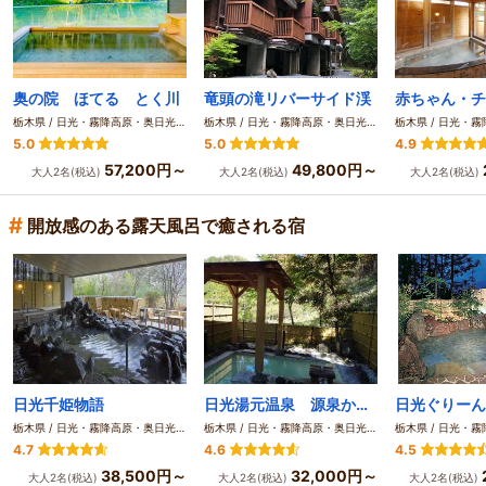
奥の院 ほてる とく川
竜頭の滝リバーサイド渓
栃木県 / 日光・霧降高原・奥日光・中禅寺湖・今市
栃木県 / 日光・霧降高原・奥日光・中禅寺湖・今市
5.0
5.0
4.9
57,200円～
49,800円～
大人2名(税込)
大人2名(税込)
大人2名(税込)
#
開放感のある露天風呂で癒される宿
日光千姫物語
日光湯元温泉 源泉かけ流し旅館 湯元板屋
栃木県 / 日光・霧降高原・奥日光・中禅寺湖・今市
栃木県 / 日光・霧降高原・奥日光・中禅寺湖・今市
4.7
4.6
4.5
38,500円～
32,000円～
大人2名(税込)
大人2名(税込)
大人2名(税込)