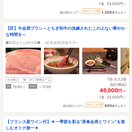
1名
33,000円～
ポイントUP
1,320
66,000スコア～
ポイント～
【匠】牛会席プラン～とちぎ和牛の洗練されたこの上ない華やか
な時間を～
■和室または和洋室■ <駐車場側/景観不可>
1泊
大人2名
その他
朝・夕
禁煙ルーム
合計(税込)
IN
OUT
15:00～
～11:00
46,000
円～
1名
23,000円～
ポイントUP
920
46,000スコア～
ポイント～
【フランス産ワイン付】★━季節を彩る“美食会席とワイン”を楽
しむオトナ旅━★