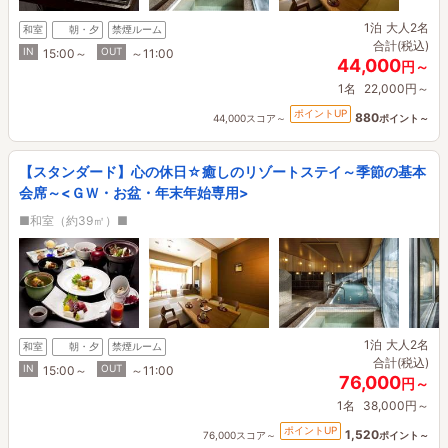
1泊
大人2名
和室
朝・夕
禁煙ルーム
合計(税込)
IN
OUT
15:00～
～11:00
44,000
円～
1名
22,000円～
ポイントUP
880
44,000スコア～
ポイント～
【スタンダード】心の休日☆癒しのリゾートステイ～季節の基本
会席～<ＧＷ・お盆・年末年始専用>
■和室（約39㎡）■
1泊
大人2名
和室
朝・夕
禁煙ルーム
合計(税込)
IN
OUT
15:00～
～11:00
76,000
円～
1名
38,000円～
ポイントUP
1,520
76,000スコア～
ポイント～