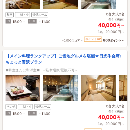
1泊
大人2名
和室
朝・夕
禁煙ルーム
合計(税込)
IN
OUT
15:00～
～11:00
40,000
円～
1名
20,000円～
ポイントUP
800
40,000スコア～
ポイント～
【メイン料理ランクアップ】ご当地グルメを堪能☆日光牛会席♪
ちょっと贅沢プラン
■和室または和洋室■ <駐車場側/景観不可>
1泊
大人2名
その他
朝・夕
禁煙ルーム
合計(税込)
IN
OUT
15:00～
～11:00
40,000
円～
1名
20,000円～