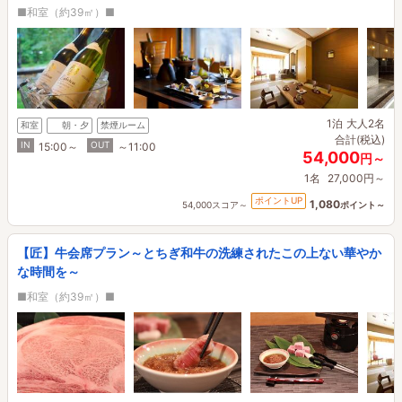
■和室（約39㎡）■
1泊
大人2名
和室
朝・夕
禁煙ルーム
合計(税込)
IN
OUT
15:00～
～11:00
54,000
円～
1名
27,000円～
ポイントUP
1,080
54,000スコア～
ポイント～
【匠】牛会席プラン～とちぎ和牛の洗練されたこの上ない華やか
な時間を～
■和室（約39㎡）■