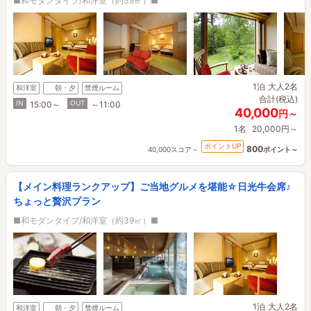
■和モダンタイプ/和洋室（約39㎡）■
1泊
大人2名
和洋室
朝・夕
禁煙ルーム
合計(税込)
IN
OUT
15:00～
～11:00
40,000
円～
1名
20,000円～
ポイントUP
800
40,000スコア～
ポイント～
【メイン料理ランクアップ】ご当地グルメを堪能☆日光牛会席♪
ちょっと贅沢プラン
■和モダンタイプ/和洋室（約39㎡）■
1泊
大人2名
和洋室
朝・夕
禁煙ルーム