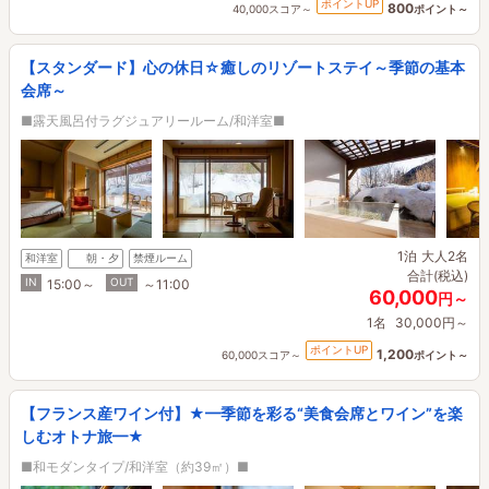
ポイントUP
800
40,000スコア～
ポイント～
【スタンダード】心の休日☆癒しのリゾートステイ～季節の基本
会席～
■露天風呂付ラグジュアリールーム/和洋室■
1泊
大人2名
和洋室
朝・夕
禁煙ルーム
合計(税込)
IN
OUT
15:00～
～11:00
60,000
円～
1名
30,000円～
ポイントUP
1,200
60,000スコア～
ポイント～
【フランス産ワイン付】★━季節を彩る“美食会席とワイン”を楽
しむオトナ旅━★
■和モダンタイプ/和洋室（約39㎡）■