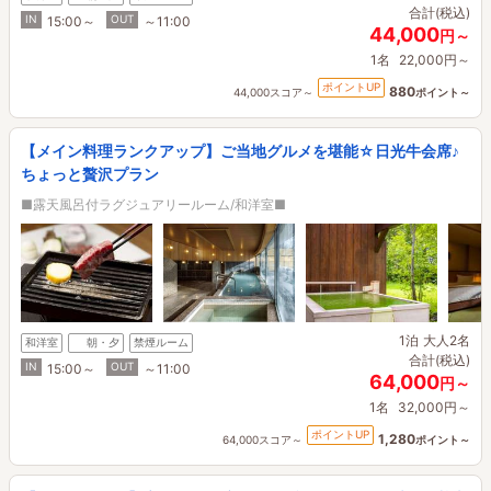
合計(税込)
IN
OUT
15:00～
～11:00
44,000
円～
1名
22,000円～
ポイントUP
880
44,000スコア～
ポイント～
【メイン料理ランクアップ】ご当地グルメを堪能☆日光牛会席♪
ちょっと贅沢プラン
■露天風呂付ラグジュアリールーム/和洋室■
1泊
大人2名
和洋室
朝・夕
禁煙ルーム
合計(税込)
IN
OUT
15:00～
～11:00
64,000
円～
1名
32,000円～
ポイントUP
1,280
64,000スコア～
ポイント～