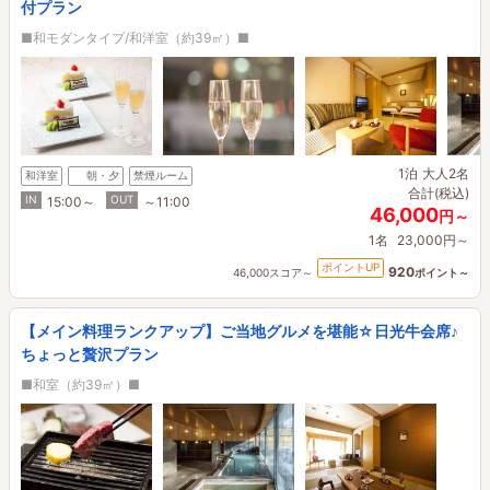
付プラン
■和モダンタイプ/和洋室（約39㎡）■
1泊
大人2名
和洋室
朝・夕
禁煙ルーム
合計(税込)
IN
OUT
15:00～
～11:00
46,000
円～
1名
23,000円～
ポイントUP
920
46,000スコア～
ポイント～
【メイン料理ランクアップ】ご当地グルメを堪能☆日光牛会席♪
ちょっと贅沢プラン
■和室（約39㎡）■