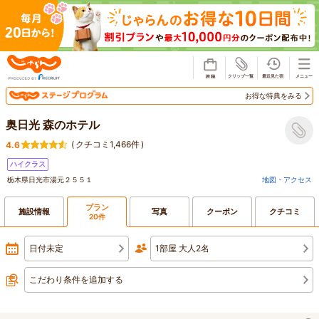
じゃらん
お得な特典をみる
奥日光 森のホテル
(
クチコミ1,466件
)
4.6
ハイクラス
栃木県日光市湯元２５５１
地図・アクセス
プラン
施設情報
写真
クーポン
クチコミ
20件
日付未定
1部屋 大人2名
こだわり条件を追加する