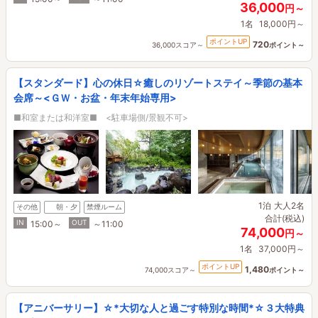
36,000
円～
1名
18,000円～
ポイントUP
720
36,000スコア～
ポイント～
【スタンダード】心の休日☆癒しのリゾートステイ～季節の基本
会席～<ＧＷ・お盆・年末年始専用>
■和室または和洋室■ <駐車場側/景観不可>
1泊
大人2名
その他
朝・夕
禁煙ルーム
合計(税込)
IN
OUT
15:00～
～11:00
74,000
円～
1名
37,000円～
ポイントUP
1,480
74,000スコア～
ポイント～
【アニバーサリー】☆*大切な人と過ごす特別な時間*☆３大特典