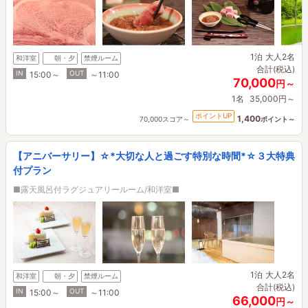
1泊
大人2名
和洋室
朝・夕
禁煙ルーム
合計(税込)
IN
OUT
15:00～
～11:00
70,000
円～
1名
35,000円～
ポイントUP
1,400
70,000スコア～
ポイント～
【アニバーサリー】☆*大切な人と過ごす特別な時間*☆３大特典
付プラン
■露天風呂付ラグジュアリールーム/和洋室■
1泊
大人2名
和洋室
朝・夕
禁煙ルーム
合計(税込)
IN
OUT
15:00～
～11:00
66,000
円～