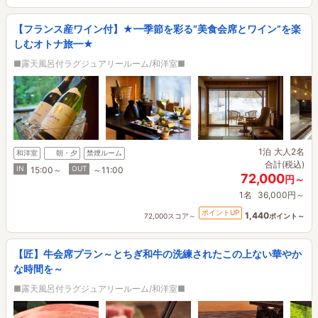
【フランス産ワイン付】★━季節を彩る“美食会席とワイン”を楽
しむオトナ旅━★
■露天風呂付ラグジュアリールーム/和洋室■
1泊
大人2名
和洋室
朝・夕
禁煙ルーム
合計(税込)
IN
OUT
15:00～
～11:00
72,000
円～
1名
36,000円～
ポイントUP
1,440
72,000スコア～
ポイント～
【匠】牛会席プラン～とちぎ和牛の洗練されたこの上ない華やか
な時間を～
■露天風呂付ラグジュアリールーム/和洋室■