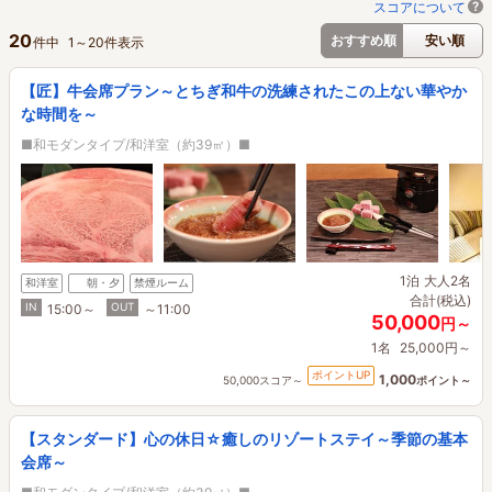
スコアについて
20
おすすめ順
安い順
件中
1
～
20
件表示
【匠】牛会席プラン～とちぎ和牛の洗練されたこの上ない華やか
な時間を～
■和モダンタイプ/和洋室（約39㎡）■
1泊
大人2名
和洋室
朝・夕
禁煙ルーム
合計(税込)
IN
OUT
15:00～
～11:00
50,000
円～
1名
25,000円～
ポイントUP
1,000
50,000スコア～
ポイント～
【スタンダード】心の休日☆癒しのリゾートステイ～季節の基本
会席～