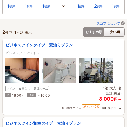
×
1
1
1
1
2
1
部屋
部屋
部屋
部屋
部屋
部屋
スコアについて
2
おすすめ順
安い順
件中
1
～
2
件表示
ビジネスツインタイプ 素泊りプラン
ビジネスタイプツイン
1泊
大人2名
ツイン
食事なし
禁煙ルーム
合計(税込)
IN
OUT
16:00～
～10:00
8,000
円～
2
ポイント
%
160
8,000スコア～
ポイント～
ビジネスツイン和室タイプ 素泊りプラン