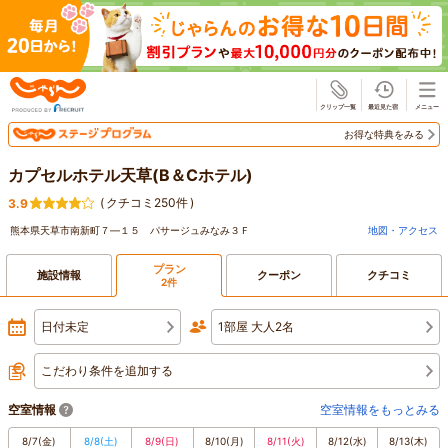
じゃらん
お得な特典をみる
カプセルホテル天草(B＆Cホテル)
(
クチコミ250件
)
3.9
熊本県天草市南新町７―１５ パサージュみなみ３Ｆ
地図・アクセス
プラン
施設情報
クーポン
クチコミ
2件
日付未定
1部屋 大人2名
こだわり条件を追加する
空室情報
空室情報をもっとみる
8/7
(金)
8/8
(土)
8/9
(日)
8/10
(月)
8/11
(火)
8/12
(水)
8/13
(木)