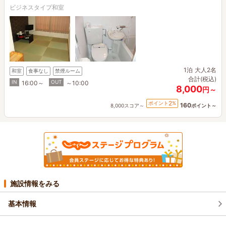
ビジネスタイプ和室
1泊
大人2名
和室
食事なし
禁煙ルーム
合計(税込)
IN
OUT
16:00～
～10:00
8,000
円～
2
ポイント
%
160
8,000スコア～
ポイント～
施設情報をみる
基本情報