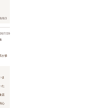
/8/3
6/7/29
5
店が多
いま
いた
食店
同心