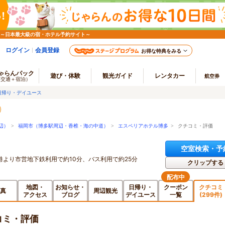
 ～日本最大級の宿・ホテル予約サイト～
ログイン
会員登録
お得な特典をみる
ゃらんパック
遊び・体験
観光ガイド
レンタカー
航空券
（交通＋宿泊）
日帰り・デイユース
辺）
>
福岡市（博多駅周辺・香椎・海の中道）
>
エスペリアホテル博多
> クチコミ・評価
空室検索・予
港より市営地下鉄利用で約10分、バス利用で約25分
クリップする
配布中
地図・
お知らせ・
日帰り・
クーポン
クチコミ
真
周辺観光
アクセス
ブログ
デイユース
一覧
(299件)
コミ・評価