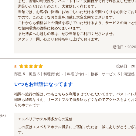
また、当館の利便性や、バス・トイレ・洗面台がそれぞれ独立した造り
満足いただけたとのこと、大変嬉しく存じます。
当館では、お客様に快適にお過ごしいただける空間づくりを心掛けてお
すので、このようなお言葉を頂戴し大変光栄でございます。
これからも価格以上の価値を感じていただけるよう、サービスの向上と
な館内環境の維持に努めてまいります。
また博多へお越しの際は、ぜひ当館をご利用くださいませ。
スタッフ一同、心よりお待ち申し上げております。
返信日：2026/
投稿日：202
5
部屋
5
風呂
5
料理(朝食)
-
料理(夕食)
-
接客・サービス
5
清潔感
いつもお世話になってます
福岡へ旅行の際はいつもこちらを利用させていただいてます。バストイレ
ラ
部屋も綺麗なうえ、リーズナブルで博多駅もすぐなのでアクセスもよくお
りのホテルです
税込)
エスペリアホテル博多からの返信
この度はエスペリアホテル博多にご宿泊いただき、誠にありがとうござ
す。