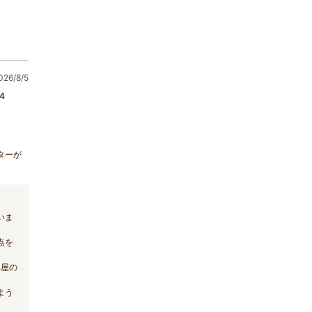
6/8/5
4
ターが
いま
点を
部屋の
よう