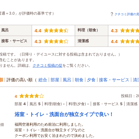
普通＝3.0」が評価時の基準です）
クチコミ評価の
風呂
料理（朝食）
4.4
4.3
接客・サービス
清潔感
4.3
4.4
投稿です。（日帰り・デイユースに対する投稿は含まれておりません。）
含むことがあります。
りません。詳細は、
クチコミ投稿の掟
をご覧ください。
順
評価の高い順
（
総合
部屋
風呂
朝食
夕食
接客・サービス
清
投稿日：202
4
部屋
4
風呂
5
料理(朝食)
-
料理(夕食)
-
接客・サービス
5
清潔感
浴室・トイレ・洗面台が独立タイプで良い！
福岡空港利用のため前泊に利用しました。
お得
浴室・トイレ・洗面台が独立タイプなのと
クーポン利用でお安く泊まれたので決めました。