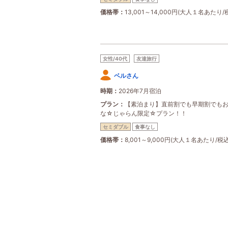
価格帯
13,001～14,000円(大人１名あたり/
女性/40代
友達旅行
ベルさん
時期
2026年7月宿泊
プラン
【素泊まり】直前割でも早期割でも
な☆じゃらん限定☆プラン！！
セミダブル
食事なし
価格帯
8,001～9,000円(大人１名あたり/税込