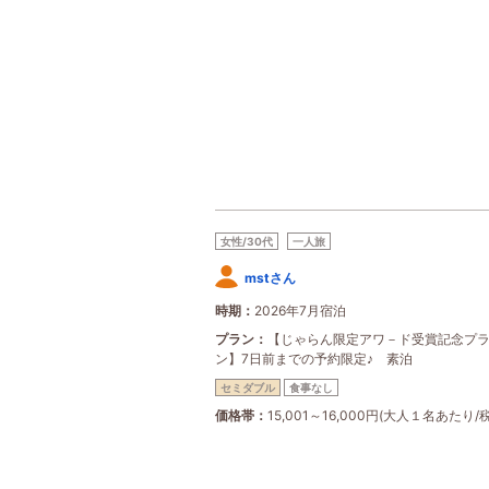
女性/30代
一人旅
mstさん
時期
2026年7月宿泊
プラン
【じゃらん限定アワ－ド受賞記念プ
ン】7日前までの予約限定♪ 素泊
セミダブル
食事なし
価格帯
15,001～16,000円(大人１名あたり/