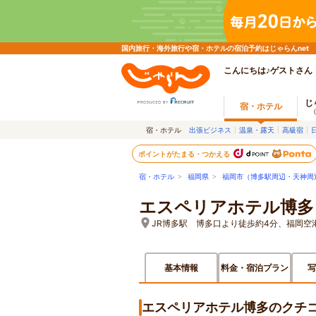
国内旅行・海外旅行や宿・ホテルの宿泊予約はじゃらんnet
こんにちは♪ゲストさん
じ
宿・ホテル
宿・ホテル
出張ビジネス
温泉・露天
高級宿
ポイントがたまる・つかえる
宿・ホテル
>
福岡県
>
福岡市（博多駅周辺・天神周
エスペリアホテル博多
JR博多駅 博多口より徒歩約4分、福岡空
基本情報
料金・宿泊プラン
写
エスペリアホテル博多のクチ