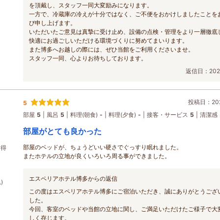
を頂戴し、スタッフ一同大変励みになります。
一方で、冷蔵庫の冷えが十分ではなく、ご不便をおかけしましたことを
び申し上げます。
いただいたご意見は真摯に受け止め、設備の点検・管理をより一層徹底
快適にお過ごしいただける環境づくりに努めてまいります。
また博多へお越しの際には、ぜひ当館をご利用くださいませ。
スタッフ一同、心よりお待ちしております。
返信日：2026
投稿日：202
5
部屋
5
風呂
5
料理(朝食)
-
料理(夕食)
-
接客・サービス
5
清潔感
部屋がとても良かった
部屋のベッドが、ちょうどいい硬さでぐっすり眠れました。
お得
またホテルの立地が良くいろいろ周る事ができました。
エスペリアホテル博多からの返信
)
この度はエスペリアホテル博多にご宿泊いただき、誠にありがとうござ
した。
今回、客室のベッドや当館の立地に関し、ご満足いただけたご様子で大
しく存じます。