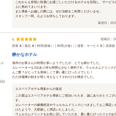
これからも皆様に快適にお過ごしいただけるホテルを目指し、サービス
上に努めてまいります。
また博多へお越しの際には、ぜひ当館をご利用くださいませ。
スタッフ一同、心よりお待ちしております。
返信日：2026
投稿日：202
5
部屋
4
風呂
4
料理(朝食)
-
料理(夕食)
-
接客・サービス
5
清潔感
静かなホテル
海外のお客さんの利用が多いようでしたが、とても静かでした。
ルス
エレベーターも3台あり待ち時間も少なく便利です。ウェルカムドリンク
んご酢？がとっても美味しくて暑い夏にぴったりでした！
ただ冷蔵庫の効きが弱く冷えなくてそれだけが残念でした。
税込)
エスペリアホテル博多からの返信
この度はエスペリアホテル博多にご宿泊いただき、誠にありがとうござ
す。
エレベーターの稼働状況やウェルカムドリンクにつきましてもご満足い
けたようで、大変嬉しく拝読いたしました。
ウェルカムドリンクをお気に召していただき、暑い夏にぴったりとのお