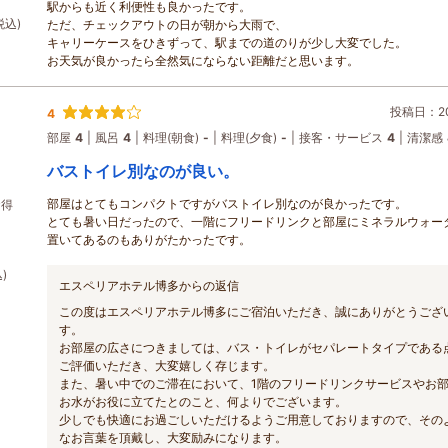
駅からも近く利便性も良かったです。
税込)
ただ、チェックアウトの日が朝から大雨で、
キャリーケースをひきずって、駅までの道のりが少し大変でした。
お天気が良かったら全然気にならない距離だと思います。
投稿日：202
4
部屋
4
風呂
4
料理(朝食)
-
料理(夕食)
-
接客・サービス
4
清潔感
バストイレ別なのが良い。
部屋はとてもコンパクトですがバストイレ別なのが良かったです。
お得
とても暑い日だったので、一階にフリードリンクと部屋にミネラルウォー
置いてあるのもありがたかったです。
)
エスペリアホテル博多からの返信
この度はエスペリアホテル博多にご宿泊いただき、誠にありがとうござ
す。
お部屋の広さにつきましては、バス・トイレがセパレートタイプである
ご評価いただき、大変嬉しく存じます。
また、暑い中でのご滞在において、1階のフリードリンクサービスやお
お水がお役に立てたとのこと、何よりでございます。
少しでも快適にお過ごしいただけるようご用意しておりますので、その
なお言葉を頂戴し、大変励みになります。