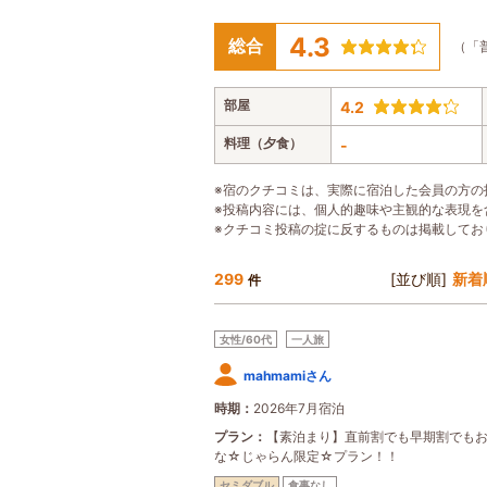
4.3
総合
（「
部屋
4.2
料理（夕食）
-
※宿のクチコミは、実際に宿泊した会員の方の
※投稿内容には、個人的趣味や主観的な表現を
※クチコミ投稿の掟に反するものは掲載してお
299
[並び順]
新着
件
女性/60代
一人旅
mahmamiさん
時期
2026年7月宿泊
プラン
【素泊まり】直前割でも早期割でも
な☆じゃらん限定☆プラン！！
セミダブル
食事なし