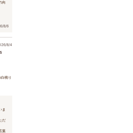
の向
/8/6
6/8/4
5
の白桃り
いま
ただ
言葉