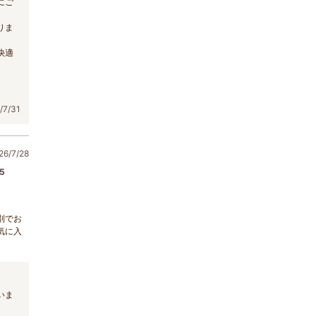
にご
りま
快適
7/31
6/7/28
5
別でお
気に入
いま