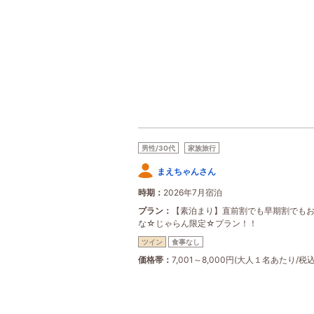
男性/30代
家族旅行
まえちゃんさん
時期
2026年7月宿泊
プラン
【素泊まり】直前割でも早期割でも
な☆じゃらん限定☆プラン！！
ツイン
食事なし
価格帯
7,001～8,000円(大人１名あたり/税込