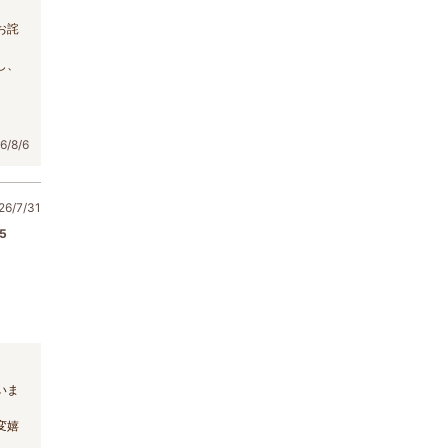
お詫
し、
/8/6
6/7/31
5
いま
変嬉