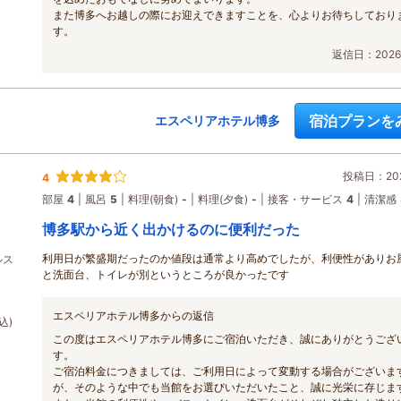
また博多へお越しの際にお迎えできますことを、心よりお待ちしており
す。
返信日：2026/
宿泊プランを
エスペリアホテル博多
投稿日：202
4
部屋
4
風呂
5
料理(朝食)
-
料理(夕食)
-
接客・サービス
4
清潔感
博多駅から近く出かけるのに便利だった
利用日が繁盛期だったのか値段は通常より高めでしたが、利便性がありお
ルス
と洗面台、トイレが別というところが良かったです
エスペリアホテル博多からの返信
込)
この度はエスペリアホテル博多にご宿泊いただき、誠にありがとうござ
す。
ご宿泊料金につきましては、ご利用日によって変動する場合がございま
が、そのような中でも当館をお選びいただいたこと、誠に光栄に存じま