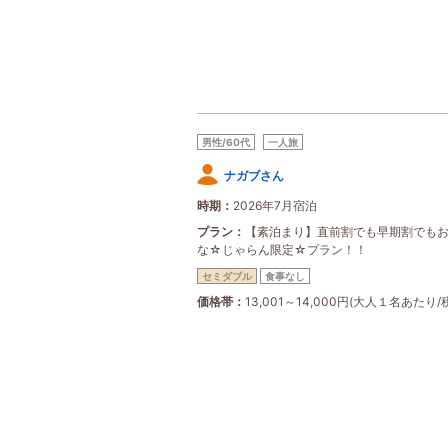
男性/60代
一人旅
ナガブさん
時期
2026年7月宿泊
プラン
【素泊まり】直前割でも早期割でも
な☆じゃらん限定☆プラン！！
セミダブル
食事なし
価格帯
13,001～14,000円(大人１名あたり/