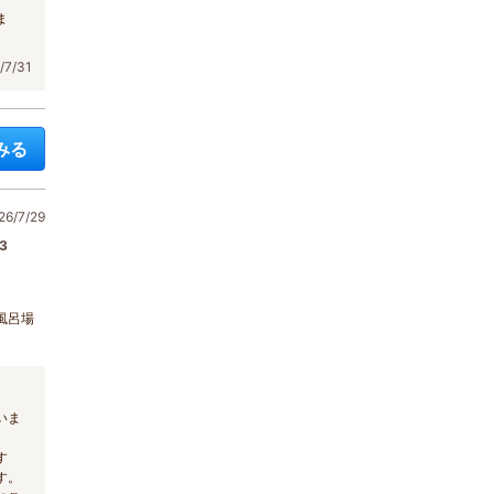
ま
7/31
みる
6/7/29
3
風呂場
いま
す
す。