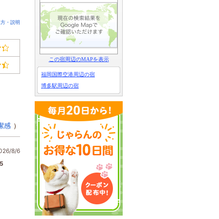
見方・説明
この宿周辺のMAPを表示
福岡国際空港周辺の宿
博多駅周辺の宿
潔感
）
6/8/6
5