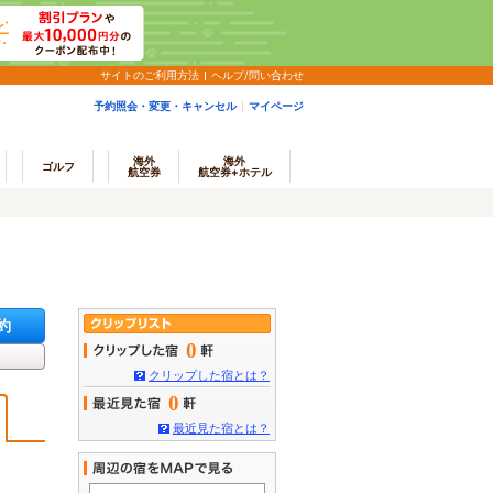
サイトのご利用方法
ヘルプ/問い合わせ
予約照会・変更・キャンセル
マイページ
海外
海外
ゴルフ
航空券
航空券+ホテル
約
0
クリップした宿とは？
0
最近見た宿とは？