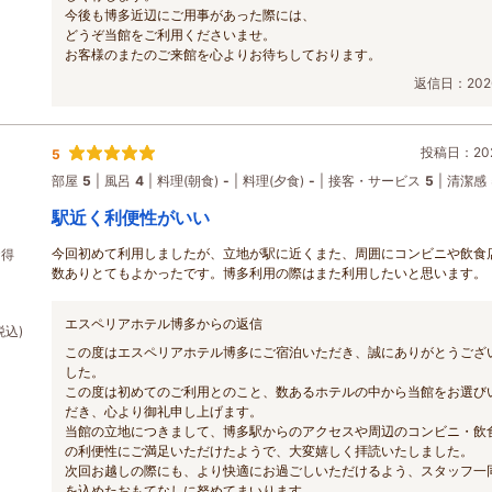
今後も博多近辺にご用事があった際には、
どうぞ当館をご利用くださいませ。
お客様のまたのご来館を心よりお待ちしております。
返信日：2026
投稿日：202
5
部屋
5
風呂
4
料理(朝食)
-
料理(夕食)
-
接客・サービス
5
清潔感
駅近く利便性がいい
今回初めて利用しましたが、立地が駅に近くまた、周囲にコンビニや飲食
お得
数ありとてもよかったです。博多利用の際はまた利用したいと思います。
エスペリアホテル博多からの返信
税込)
この度はエスペリアホテル博多にご宿泊いただき、誠にありがとうござ
した。
この度は初めてのご利用とのこと、数あるホテルの中から当館をお選び
だき、心より御礼申し上げます。
当館の立地につきまして、博多駅からのアクセスや周辺のコンビニ・飲
の利便性にご満足いただけたようで、大変嬉しく拝読いたしました。
次回お越しの際にも、より快適にお過ごしいただけるよう、スタッフ一
を込めたおもてなしに努めてまいります。