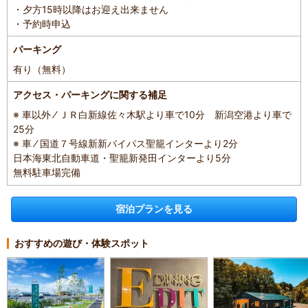
・夕方15時以降はお迎え出来ません
・予約時申込
パーキング
有り（無料）
アクセス・パーキングに関する補足
※ 車以外 ⁄ ＪＲ白新線佐々木駅より車で10分 新潟空港より車で
25分
※ 車 ⁄ 国道７号線新新バイパス聖籠インターより2分
日本海東北自動車道・聖籠新発田インターより5分
無料駐車場完備
宿泊プランを見る
おすすめの遊び・体験スポット