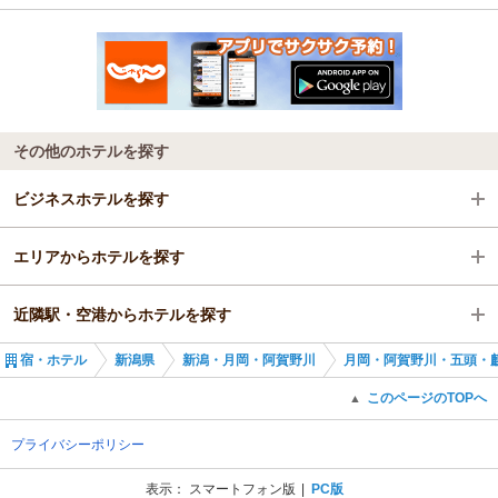
その他のホテルを探す
ビジネスホテルを探す
エリアからホテルを探す
新潟県
近隣駅・空港からホテルを探す
新潟・月岡・阿賀野川
新潟県
宿・ホテル
新潟県
新潟・月岡・阿賀野川
月岡・阿賀野川・五頭・
月岡・阿賀野川・五頭・麒麟山
新潟・月岡・阿賀野川
新発田駅
このページのTOPへ
▲
月岡・阿賀野川・五頭・麒麟山
月岡駅
プライバシーポリシー
豊栄駅
表示：
スマートフォン版
PC版