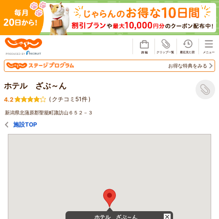
じゃらん
お得な特典をみる
ホテル ざぶ～ん
(
クチコミ51件
)
4.2
新潟県北蒲原郡聖籠町諏訪山６５２－３
施設TOP
ホテル ざぶ～ん