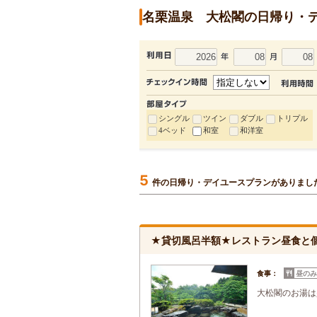
名栗温泉 大松閣の日帰り・
シングル
ツイン
ダブル
トリプル
4ベッド
和室
和洋室
5
件の日帰り・デイユースプランがありまし
★貸切風呂半額★レストラン昼食と
食事：
昼のみ
大松閣のお湯は