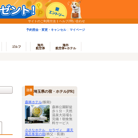
サイトのご利用方法
ヘルプ/問い合わせ
予約照会・変更・キャンセル
マイページ
海外
海外
ゴルフ
航空券
航空券+ホテル
埼玉県の宿・ホテル[PR]
森林ホテル
(飯能)
森林公園駅徒
歩１分・天然
温泉大浴場を
完備！朝食無
料サービス
小さなホテル セラヴィ 露天
風呂客室の宿
(秩父・長瀞)