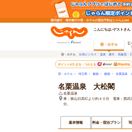
国内旅行・海外旅行や宿・ホテルの宿泊予約はじゃらんnet
こんにちは♪ゲストさん
じ
宿・ホテル
宿・ホテル
出張ビジネス
温泉・露天
高級宿
ポイントがたまる・つかえる
宿・ホテル
>
埼玉県
>
飯能
>
飯能
>
名栗温泉 
名栗温泉 大松閣
名栗温泉
車：狭山日高ICより約４０分 電車：西
分。
基本情報
料金・宿泊プラン
写