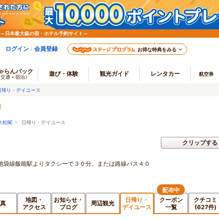
 ～日本最大級の宿・ホテル予約サイト～
ログイン
会員登録
お得な特典をみる
ゃらんパック
遊び・体験
観光ガイド
レンタカー
航空券
（交通＋宿泊）
日帰り・デイユース
大松閣
> 日帰り・デイユース
クリップする
武池袋線飯能駅よりタクシーで３０分、または路線バス４０
配布中
地図・
お知らせ・
日帰り・
クーポン
クチコミ
真
周辺観光
アクセス
ブログ
デイユース
一覧
(627件)