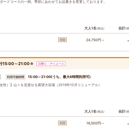
ダードコースの一例。季節にあわせてお品書きを変更しております。
大人1名
合計
(税込)
(
24,750円～
和室
5:00～21:00☆
日帰り・デイユース
15:00～21:00(うち、最大6時間利用可)
利用可能時間
女性）】山々を見渡せる展望大浴場（2019年10月リニューアル）
大人1名
合計
(税込)
(
16,500円～
和室