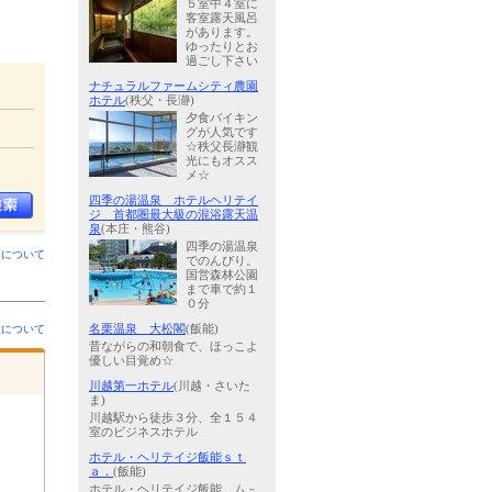
５室中４室に
客室露天風呂
があります。
ゆったりとお
過ごし下さい
ナチュラルファームシティ農園
ホテル
(秩父・長瀞)
夕食バイキン
グが人気です
☆秩父長瀞観
光にもオスス
メ☆
四季の湯温泉 ホテルヘリテイ
ジ 首都圏最大級の混浴露天温
泉
(本庄・熊谷)
四季の湯温泉
ンについて
でのんびり。
国営森林公園
まで車で約１
０分
金について
名栗温泉 大松閣
(飯能)
昔ながらの和朝食で、ほっこよ
優しい目覚め☆
川越第一ホテル
(川越・さいた
ま)
川越駅から徒歩３分、全１５４
室のビジネスホテル
ホテル・ヘリテイジ飯能ｓｔ
ａ．
(飯能)
ホテル・ヘリテイジ飯能 ム－