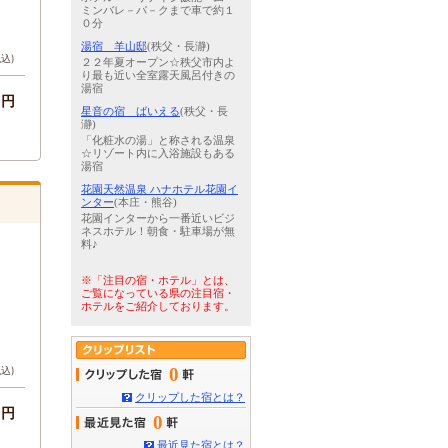
ミンバレ－パ－クまで車で約１
０分
湯宿 羊山邸
(秩父・長瀞)
税込)
２２年夏オープン☆秩父市内よ
り最も近い全室露天風呂付きの
湯宿
-円
星音の宿 ばいえる
(秩父・長
瀞)
「化粧水の湯」と称される温泉
☆リゾート内に入浴施設もある
湯宿
花園天然温泉 ハナホテル花園イ
ンター
(本庄・熊谷)
花園インターから一番近いビジ
ネスホテル！朝食・駐車場が無
料♪
※「注目の宿・ホテル」とは、
ご覧になっている県の注目宿・
ホテルをご紹介しております。
0
税込)
クリップした宿とは？
-円
0
最近見た宿とは？