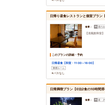
日帰り昼食レストランと個室プラン【５
食事：
昼のみ
【清風館和室】
このプランの詳細・予約
日帰昼食【和室・11:00～16:00】
禁煙ルーム
※バスなし
日帰満喫プラン【0泊2食の10時間
食事：
昼・夕