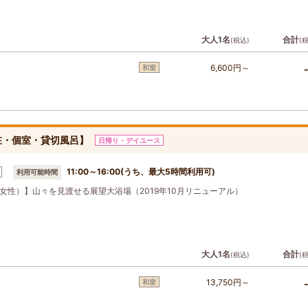
大人1名
合計
(税込)
(
6,600円～
和室
在・個室・貸切風呂】
日帰り・デイユース
11:00～16:00(うち、最大5時間利用可)
利用可能時間
女性）】山々を見渡せる展望大浴場（2019年10月リニューアル）
大人1名
合計
(税込)
(
13,750円～
和室