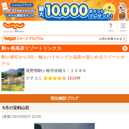
じゃらん
お得な特典をみる
駒ヶ根高原リゾートリンクス
駒ヶ根ICから3分、極上バイキングと温泉が楽しめるリゾートホ
テル
長野県駒ヶ根市赤穂５－１０８６
クチコミ
1616
件
宿泊施設ブログ
5月の宝剣山荘
[更新] 2010/05/11 22:40