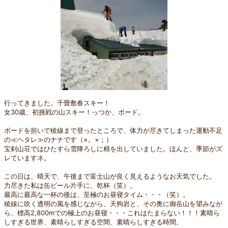
行ってきました。千畳敷春スキー！
女30歳、初挑戦の山スキー！っつか、ボード。
ボードを担いで稜線まで登ったところで、体力が尽きてしまった運動不足
の≪ヘタレ≫のナナです（×。×；）
宝剣山荘ではひたすら雪降ろしに精を出していました。ほんと、季節がズ
レていますネ。
この日は、晴天で、午後まで富士山が良く見えるようなお天気でした。
力尽きた私は缶ビール片手に、乾杯（笑）。
最高に最高な一杯の後は、至極のお昼寝タイム・・・（笑）。
稜線に吹く透明の風を感じながら、天狗岩と、その奥に御岳山を望みなが
ら、標高2,800mでの極上のお昼寝・・・これはたまらない！！！素晴ら
しすぎる世界、素晴らしすぎる空間、素晴らしすぎる時間。