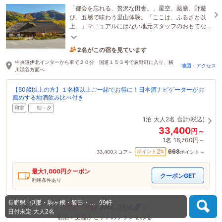
「都会を忘れる、贅沢な田舎。」星空、薬膳、野遊
び。五感で味わう里山体験。「ここは、ふるさと以
上。」マニュアルにはない地元スタッフのおもてな
しをご堪能ください。
2名がこの宿を見ています
2時間前に予約されました
中央道伊北インターから車で２０分 国道１５３号で辰野町に入り、横
地図・アクセス
川渓谷方面へ
【50歳以上の方】１名様以上ご一緒でお得に！日本酒ナビゲーターがお
薦めする地酒飲み比べ付き
和室
朝・夕
1泊
大人2名
合計(税込)
33,400
円～
1名
16,700円～
668
2
ポイント
%
33,400
スコア～
ポイント～
最大
1,000
円クーポン
クーポンGET
利用条件あり
長野県
伊那・駒ヶ根・飯田・…
99軒
往復航空券
の
日付未定
大人2名
宿泊＋交通がセットのプランをみる