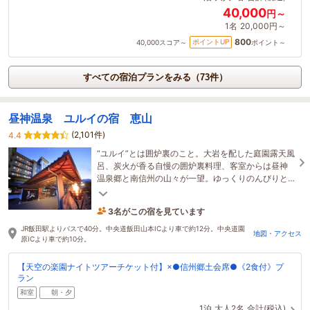
40,000
円～
1名
20,000円～
800
ポイントUP
40,000
スコア～
ポイント～
すべての宿泊プランをみる（73件）
昼神温泉 ユルイの宿 恵山
(2,101件)
4.4
“ユルイ”とは囲炉裏のこと。大岩を配した庭園露天風
呂、炭火が香る自慢の囲炉裏料理、客室からは昼神
温泉郷と南信州の山々が一望。ゆっくりのんびりと
流れる南信州のひと時をお楽しみください。
3名がこの宿を見ています
1時間前に予約されました
JR飯田駅よりバスで40分。中央道飯田山本ICより車で約12分。中央道園
地図・アクセス
原ICより車で約10分。
【天空の楽園ナイトツアーチケット付】×●信州郷土会席●《2食付》プ
ラン
和室
朝・夕
1泊
大人2名
合計(税込)