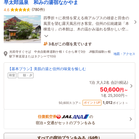
早太郎温泉 和みの湯宿なかやま
(780件)
4.6
四季折々に表情を変える南アルプスの雄姿と田舎の
風景を望む露天風呂付き客室。信州の伝統建築「本
棟造り」の本館は、木の温かみ溢れる懐かしい空
間。和みの湯宿そのままに笑顔とおもてなしでお迎
3名がこの宿を見ています
え致します
26分前に予約されました
光前寺すぐそば 中央自動車道駒ケ根ＩＣから車で3分 JR飯田線駒ヶ根
地図・アクセス
駅下車送迎またはタクシーで10分
【基本プラン】美肌の湯と信州の味覚を愉しむ
和室
朝・夕
1泊
大人2名
合計(税込)
50,600
円～
1名
25,300円～
1,012
ポイントUP
50,600
スコア～
ポイント～
往復航空券
の
宿泊＋交通がセットのプランをみる
すべての宿泊プランをみる（64件）