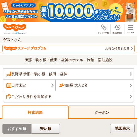
じゃらん
ゲスト
さん
お得な特典をみる
伊那・駒ヶ根・飯田・昼神のホテル・旅館・宿泊施設
長野県 伊那・駒ヶ根・飯田・昼神
日付未定
1部屋 大人2名
こだわり条件を追加する
検索結果
クーポン
地図表示
おすすめ順
安い順