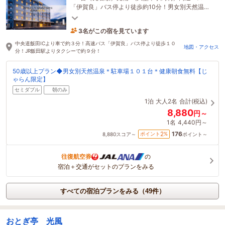
「伊賀良」バス停より徒歩約10分！男女別天然温泉
「飯田城の湯」♪無料健康朝食♪
3名がこの宿を見ています
たった今予約されました
中央道飯田ICより車で約３分！高速バス「伊賀良」バス停より徒歩１０
地図・アクセス
分！JR飯田駅よりタクシーで約９分！
50歳以上プラン◆男女別天然温泉＊駐車場１０１台＊健康朝食無料【じ
ゃらん限定】
セミダブル
朝のみ
1泊
大人2名
合計(税込)
8,880
円～
1名
4,440円～
176
2
ポイント
%
8,880
スコア～
ポイント～
往復航空券
の
宿泊＋交通がセットのプランをみる
すべての宿泊プランをみる（49件）
おとぎ亭 光風