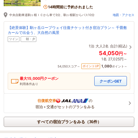
接行けます
14時間前に予約されました
中央自動車道駒ヶ根ＩＣから車で3分、駒ヶ根駅からバス10分
地図・アクセス
【絶景体験】駒ヶ岳ロープウェイ往復チケット付き宿泊プラン～ 千畳敷
カールで出会う、大自然の風景
ツイン
朝・夕
1泊
大人2名
合計(税込)
54,050
円～
1名
27,025円～
1,080
ポイントUP
54,050
スコア～
ポイント～
最大
15,000
円クーポン
クーポンGET
利用条件あり
往復航空券
の
宿泊＋交通がセットのプランをみる
すべての宿泊プランをみる（36件）