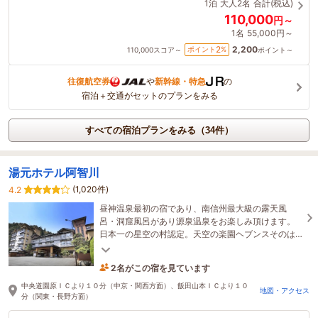
1泊
大人2名
合計(税込)
110,000
円～
1名
55,000円～
2,200
2
ポイント
%
110,000
スコア～
ポイント～
往復航空券
や
新幹線・特急
の
宿泊＋交通がセットのプランをみる
すべての宿泊プランをみる（34件）
湯元ホテル阿智川
(1,020件)
4.2
昼神温泉最初の宿であり、南信州最大級の露天風
呂・洞窟風呂があり源泉温泉をお楽しみ頂けます。
日本一の星空の村認定。天空の楽園ヘブンスそのは
らまでは車で15分の距離です。
2名がこの宿を見ています
12時間前に予約されました
中央道園原ＩＣより１０分（中京・関西方面）、飯田山本ＩＣより１０
地図・アクセス
分（関東・長野方面）