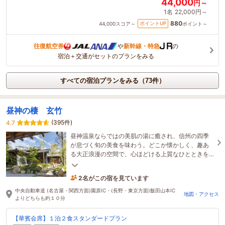
44,000
円～
1名
22,000円～
880
ポイントUP
44,000
スコア～
ポイント～
往復航空券
や
新幹線・特急
の
宿泊＋交通がセットのプランをみる
すべての宿泊プランをみる（73件）
昼神の棲 玄竹
(395件)
4.7
昼神温泉ならではの美肌の湯に癒され、信州の四季
が息づく旬の美食を味わう。どこか懐かしく、趣あ
る大正浪漫の空間で、心ほどける上質なひとときを
お過ごしください。
2名がこの宿を見ています
12時間前に予約されました
中央自動車道 (名古屋・関西方面)園原IC・(長野・東京方面)飯田山本IC
地図・アクセス
よりどちらも約１０分
【華賓会席】１泊２食スタンダードプラン