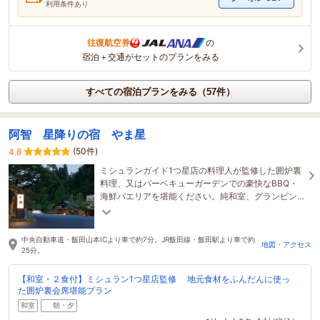
利用条件あり
往復航空券
の
宿泊＋交通がセットのプランをみる
すべての宿泊プランをみる（57件）
阿智 星降りの宿 やま星
(50件)
4.8
ミシュランガイド1つ星店の料理人が監修した囲炉裏
料理、又はバーベキューガーデンでの豪快なBBQ・
海鮮パエリアを堪能ください。純和室、グランピン
グドームから選べるお宿です。
中央自動車道・飯田山本ICより車で約7分。JR飯田線・飯田駅より車で約
地図・アクセス
25分。
【和室・２食付】ミシュラン1つ星店監修 地元食材をふんだんに使っ
た囲炉裏会席堪能プラン
和室
朝・夕