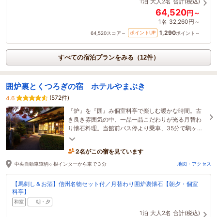
1泊
大人2名
合計(税込)
64,520
円～
1名
32,260円～
1,290
ポイントUP
64,520
スコア～
ポイント～
すべての宿泊プランをみる（12件）
囲炉裏とくつろぎの宿 ホテルやまぶき
(572件)
4.6
『炉』を『囲』み個室料亭で楽しむ暖かな時間。古
き良き雰囲気の中、一品一品こだわりが光る月替わ
り懐石料理。当館前バス停より乗車、35分で駒ヶ岳
ロープウェイ乗り場へ。千畳敷カールへのアクセス
にも最適
2名がこの宿を見ています
中央自動車道駒ヶ根インターから車で３分
地図・アクセス
【馬刺し＆お酒】信州名物セット付／月替わり囲炉裏懐石【朝夕・個室
料亭】
和室
朝・夕
1泊
大人2名
合計(税込)