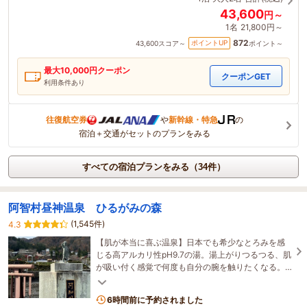
43,600
円～
1名
21,800円～
872
ポイントUP
43,600
スコア～
ポイント～
最大
10,000
円クーポン
クーポンGET
利用条件あり
往復航空券
や
新幹線・特急
の
宿泊＋交通がセットのプランをみる
すべての宿泊プランをみる（34件）
阿智村昼神温泉 ひるがみの森
(1,545件)
4.3
【肌が本当に喜ぶ温泉】日本でも希少なとろみを感
じる高アルカリ性pH9.7の湯。湯上がりつるつる、肌
が吸い付く感覚で何度も自分の腕を触りたくなる。
浸かってる間から変わる、他では味わえない極上の
体験！
6時間前に予約されました