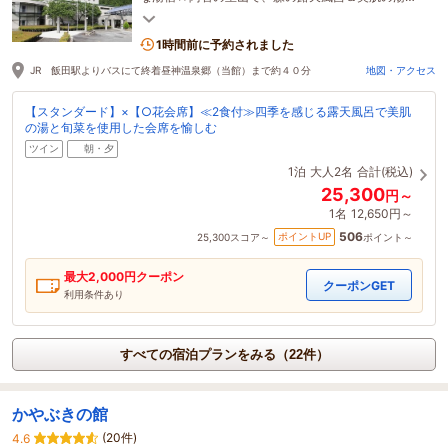
季節の里山会席を。
1時間前に予約されました
JR 飯田駅よりバスにて終着昼神温泉郷（当館）まで約４０分
地図・アクセス
【スタンダード】×【○花会席】≪2食付≫四季を感じる露天風呂で美肌
の湯と旬菜を使用した会席を愉しむ
ツイン
朝・夕
1泊
大人2名
合計(税込)
25,300
円～
1名
12,650円～
506
ポイントUP
25,300
スコア～
ポイント～
最大
2,000
円クーポン
クーポンGET
利用条件あり
すべての宿泊プランをみる（22件）
かやぶきの館
(20件)
4.6