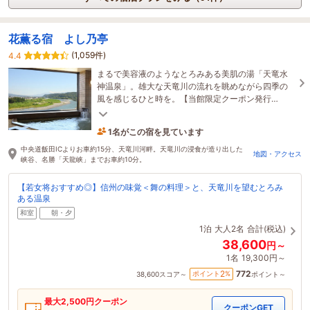
花薫る宿 よし乃亭
(1,059件)
4.4
まるで美容液のようなとろみある美肌の湯「天竜水
神温泉」。雄大な天竜川の流れを眺めながら四季の
風を感じるひと時を。【当館限定クーポン発行
中！】【南信州の季節の情報はプランとフォトギャ
1名がこの宿を見ています
ラリーにて】
9時間前に予約されました
中央道飯田ICよりお車約15分、天竜川河畔。天竜川の浸食が造り出した
地図・アクセス
峡谷、名勝「天龍峡」までお車約10分。
【若女将おすすめ◎】信州の味覚＜舞の料理＞と、天竜川を望むとろみ
ある温泉
和室
朝・夕
1泊
大人2名
合計(税込)
38,600
円～
1名
19,300円～
772
2
ポイント
%
38,600
スコア～
ポイント～
最大
2,500
円クーポン
クーポンGET