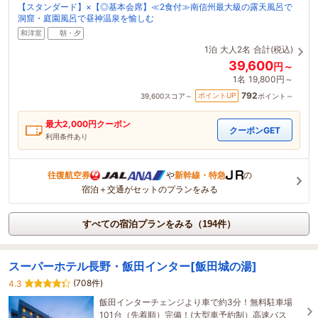
【スタンダード】×【◎基本会席】≪2食付≫南信州最大級の露天風呂で
洞窟・庭園風呂で昼神温泉を愉しむ
和洋室
朝・夕
1泊
大人2名
合計(税込)
39,600
円～
1名
19,800円～
792
ポイントUP
39,600
スコア～
ポイント～
最大
2,000
円クーポン
クーポンGET
利用条件あり
往復航空券
や
新幹線・特急
の
宿泊＋交通がセットのプランをみる
すべての宿泊プランをみる（194件）
スーパーホテル長野・飯田インター[飯田城の湯]
(708件)
4.3
飯田インターチェンジより車で約3分！無料駐車場
101台（先着順）完備！(大型車予約制）高速バス