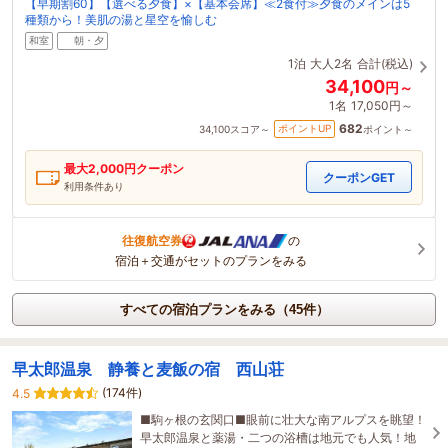
【早期割60】【選べる夕食】×【基本会席】≪2食付≫夕食のメインは5
種類から！美肌の湯と星空を愉しむ
和室
朝・夕
1泊
大人2名
合計(税込)
34,100
円～
1名
17,050円～
682
ポイントUP
34,100
スコア～
ポイント～
最大
2,000
円クーポン
クーポンGET
利用条件あり
往復航空券
の
宿泊＋交通がセットのプランをみる
すべての宿泊プランをみる（45件）
早太郎温泉 静養と麦飯の宿 西山荘
(174件)
4.5
■駒ヶ根の玄関口■眼前に壮大な南アルプスを眺望！
早太郎温泉と薬湯・二つの浴槽は地元でも人気！地