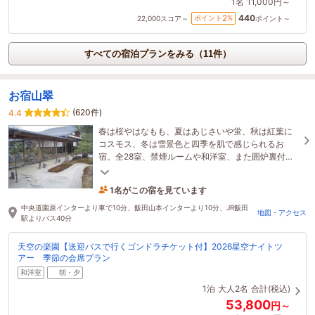
1名
11,000円～
440
2
ポイント
%
22,000
スコア～
ポイント～
すべての宿泊プランをみる（11件）
お宿山翠
(620件)
4.4
春は桜やはなもも、夏はあじさいや蛍、秋は紅葉に
コスモス、冬は雪景色と四季を肌で感じられるお
宿。全28室、禁煙ルームや和洋室、また囲炉裏付き
のお部屋もありごゆっくりとお過ごしいただけま
1名がこの宿を見ています
す。
3時間前に予約されました
中央道園原インターより車で10分、飯田山本インターより10分、JR飯田
地図・アクセス
駅よりバス40分
天空の楽園【送迎バスで行くゴンドラチケット付】2026星空ナイトツ
アー 季節の会席プラン
和洋室
朝・夕
1泊
大人2名
合計(税込)
53,800
円～