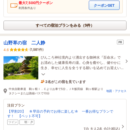
最大
7,500
円クーポン
クーポンGET
利用条件あり
すべての宿泊プランをみる（9件）
山野草の宿 二人静
PR
(1,981件)
4.6
ぴんころ神社境内より湧出する御神水『百命水』で
お清めした健康長寿の湯。心身を癒やし、健やかに
生き、幸せに人生を全うする願いを込めてお迎えい
たします。
2名がこの宿を見ています
9時間前に予約されました
中央自動車道 駒ヶ根Ｉ．Ｃよりお車で5分，ＪＲ飯田線 駒ヶ根駅より
地図・アクセス
タクシーまたは路線バスで10分
注目プラン
【早割20】 ☆早目の予約でお得に楽しむ☆ 一番お得なプランで
す！ 【ペット不可】
ツイン
朝・夕
1泊
大人2名
合計(税込)