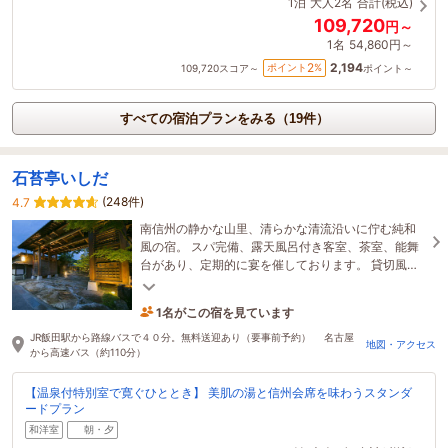
1泊
大人2名
合計(税込)
109,720
円～
1名
54,860円～
2,194
2
ポイント
%
109,720
スコア～
ポイント～
すべての宿泊プランをみる（19件）
石苔亭いしだ
(248件)
4.7
南信州の静かな山里、清らかな清流沿いに佇む純和
風の宿。 スパ完備、露天風呂付き客室、茶室、能舞
台があり、定期的に宴を催しております。 貸切風呂
無料。
1名がこの宿を見ています
9時間前に予約されました
JR飯田駅から路線バスで４０分。無料送迎あり（要事前予約） 名古屋
地図・アクセス
から高速バス（約110分）
【温泉付特別室で寛ぐひととき】 美肌の湯と信州会席を味わうスタンダ
ードプラン
和洋室
朝・夕