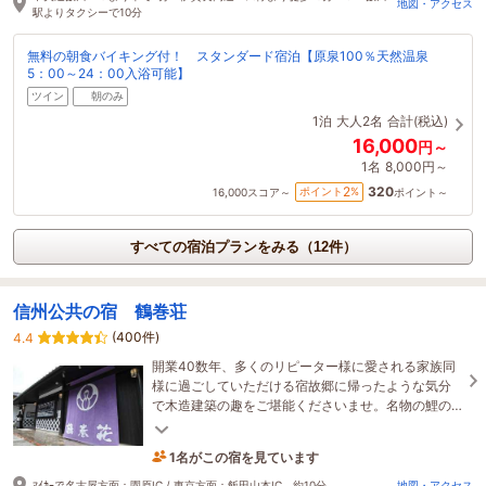
地図・アクセス
駅よりタクシーで10分
無料の朝食バイキング付！ スタンダード宿泊【原泉100％天然温泉
5：00～24：00入浴可能】
ツイン
朝のみ
1泊
大人2名
合計(税込)
16,000
円～
1名
8,000円～
320
2
ポイント
%
16,000
スコア～
ポイント～
すべての宿泊プランをみる（12件）
信州公共の宿 鶴巻荘
(400件)
4.4
開業40数年、多くのリピーター様に愛される家族同
様に過ごしていただける宿故郷に帰ったような気分
で木造建築の趣をご堪能くださいませ。名物の鯉の
甘露煮をお楽しみ下さい（平成22年に全館耐震工事
1名がこの宿を見ています
済）
3時間前に予約されました
ﾏｲｶｰで名古屋方面：園原IC / 東京方面：飯田山本IC 約10分
地図・アクセス