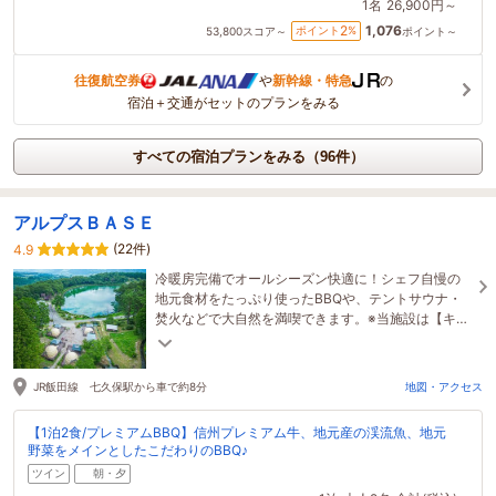
1名
26,900円～
1,076
2
ポイント
%
53,800
スコア～
ポイント～
往復航空券
や
新幹線・特急
の
宿泊＋交通がセットのプランをみる
すべての宿泊プランをみる（96件）
アルプスＢＡＳＥ
(22件)
4.9
冷暖房完備でオールシーズン快適に！シェフ自慢の
地元食材をたっぷり使ったBBQや、テントサウナ・
焚火などで大自然を満喫できます。※当施設は【キャ
ッシュレスのみ対応（現金未対応）】です。
JR飯田線 七久保駅から車で約8分
地図・アクセス
【1泊2食/プレミアムBBQ】信州プレミアム牛、地元産の渓流魚、地元
野菜をメインとしたこだわりのBBQ♪
ツイン
朝・夕