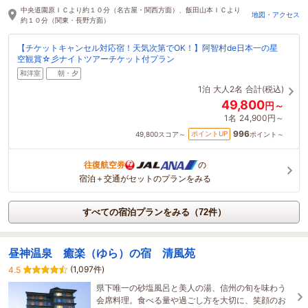
中央道園原ＩＣより約１０分（名古屋・関西方面）、飯田山本ＩＣより
地図・アクセス
約１０分（関東・長野方面）
【チケットキャンセル対応宿！天気次第でOK！】阿智村de日本一の星
空観賞☆彡ナイトツアーチケット付プラン
和洋室
朝・夕
1泊
大人2名
合計(税込)
49,800
円～
1名
24,900円～
996
ポイントUP
49,800
スコア～
ポイント～
往復航空券
の
宿泊＋交通がセットのプランをみる
すべての宿泊プランをみる（72件）
昼神温泉 癒楽（ゆら）の宿 清風苑
(1,097件)
4.5
県下唯一の砂塩風呂と美人の湯、信州の旬を味わう
会席料理。食べる量や過ごし方を大切に、笑顔のお