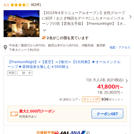
(62件)
4.0
【2023年4月リニューアルオープン】女性グループ
に好評！おとぎ物語をテーマにしたオールインクル
ーシブの宿【雲海玉手箱】【PremiumNight】【オシ
ャレ障子】が人気♪星空の阿智村／昼神温泉『美人の
2名がこの宿を見ています
湯』
56分前に予約されました
中央道／園原ICから約10分、飯田山本ICから約10分。JR飯田線、飯田駅
地図・アクセス
下車タクシーで約25分
【PremiumNight】×【星空】≪2食付≫【5大特典】★オールインクル
ーシブ★昼神温泉を愉しむ＃SNS映え
和室
朝・夕
1泊
大人2名
合計(税込)
41,800
円～
1名
20,900円～
836
ポイントUP
41,800
スコア～
ポイント～
最大
2,000
円クーポン
クーポンGET
利用条件あり
往復航空券
の