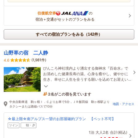
往復航空券
の
宿泊＋交通がセットのプランをみる
すべての宿泊プランをみる（142件）
山野草の宿 二人静
(1,981件)
4.6
ぴんころ神社境内より湧出する御神水『百命水』で
お清めした健康長寿の湯。心身を癒やし、健やかに
生き、幸せに人生を全うする願いを込めてお迎えい
たします。
2名がこの宿を見ています
9時間前に予約されました
中央自動車道 駒ヶ根Ｉ．Ｃよりお車で5分，ＪＲ飯田線 駒ヶ根駅より
地図・アクセス
タクシーまたは路線バスで10分
☆最上階☆南アルプス一望のお部屋確約プラン 【ペット不可】
ツイン
朝・夕
1泊
大人2名
合計(税込)