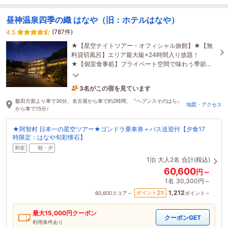
昼神温泉四季の織 はなや（旧：ホテルはなや）
(787件)
4.5
★【星空ナイトツアー・オフィシャル旅館】★【無
料貸切風呂】エリア最大級×24時間入り放題！
★【個室食事処】プライベート空間で味わう季節の
会席★【美肌の湯】化粧水のようにとろりとした泉
3名がこの宿を見ています
質
8時間前に予約されました
飯田方面より車で30分、名古屋から車で約2時間、『ヘブンスそのはら』
地図・アクセス
から車で15分♪
★阿智村 日本一の星空ツアー★ゴンドラ乗車券＋バス送迎付【夕食17
時限定：はなや旬彩懐石】
和室
朝・夕
1泊
大人2名
合計(税込)
60,600
円～
1名
30,300円～
1,212
2
ポイント
%
60,600
スコア～
ポイント～
最大
15,000
円クーポン
クーポンGET
利用条件あり