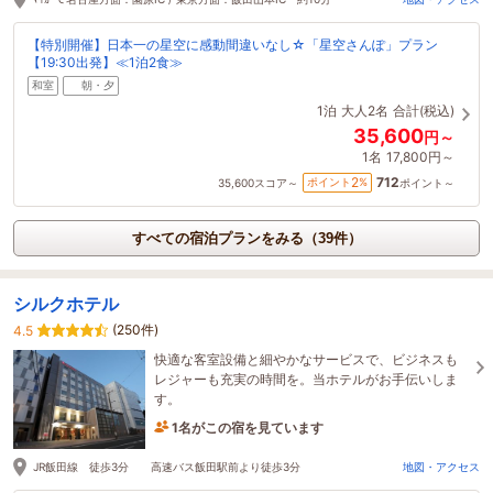
【特別開催】日本一の星空に感動間違いなし☆「星空さんぽ」プラン
【19:30出発】≪1泊2食≫
和室
朝・夕
1泊
大人2名
合計(税込)
35,600
円～
1名
17,800円～
712
2
ポイント
%
35,600
スコア～
ポイント～
すべての宿泊プランをみる（39件）
シルクホテル
(250件)
4.5
快適な客室設備と細やかなサービスで、ビジネスも
レジャーも充実の時間を。当ホテルがお手伝いしま
す。
1名がこの宿を見ています
たった今予約されました
JR飯田線 徒歩3分 高速バス飯田駅前より徒歩3分
地図・アクセス