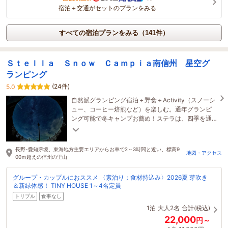
宿泊＋交通がセットのプランをみる
すべての宿泊プランをみる（141件）
Ｓｔｅｌｌａ Ｓｎｏｗ Ｃａｍｐｉａ南信州 星空グ
ランピング
(24件)
5.0
自然派グランピング宿泊＋野食＋Activity（スノーシ
ュー、コーヒー焙煎など）を楽しむ。通年グランピ
ング可能で冬キャンプお薦め！ステラは、四季を通
じた自然の楽しみ方を南信州の里山からお届けしま
す！
長野-愛知県境、東海地方主要エリアからお車で2～3時間と近い、標高9
地図・アクセス
00ｍ超えの信州の里山
グループ・カップルにおススメ 〈素泊り；食材持込み〉2026夏 芽吹き
＆新緑体感！ TINY HOUSE 1～4名定員
トリプル
食事なし
1泊
大人2名
合計(税込)
22,000
円～