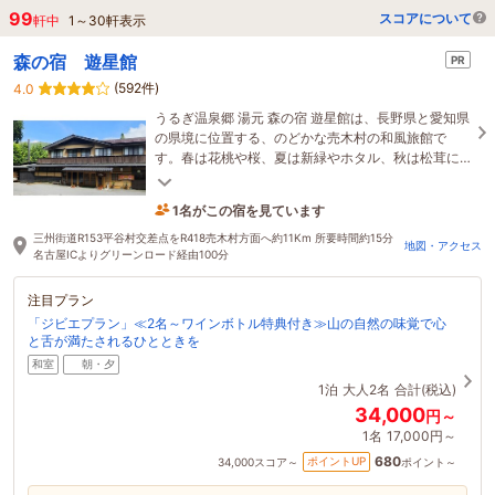
99
スコアについて
軒中
1
～
30
軒表示
森の宿 遊星館
PR
(592件)
4.0
うるぎ温泉郷 湯元 森の宿 遊星館は、長野県と愛知県
の県境に位置する、のどかな売木村の和風旅館で
す。春は花桃や桜、夏は新緑やホタル、秋は松茸に
紅葉、冬は雪と、四季折々の自然を堪能できます。
1名がこの宿を見ています
1時間前に予約されました
三州街道R153平谷村交差点をR418売木村方面へ約11Km 所要時間約15分
地図・アクセス
名古屋ICよりグリーンロード経由100分
注目プラン
「ジビエプラン」≪2名～ワインボトル特典付き≫山の自然の味覚で心
と舌が満たされるひとときを
和室
朝・夕
1泊
大人2名
合計(税込)
34,000
円～
1名
17,000円～
680
ポイントUP
34,000
スコア～
ポイント～