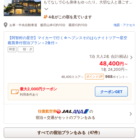
もてなしで心も身体もゆったり。大切な人と過ごす
「私たちに、ちょうどいい。」ひとときをお届けし
4名がこの宿を見ています
ます。
18分前に予約されました
お車・中央自動車道 飯田山本IC約10分 園原IC約10分
地図・アクセス
【阿智村の星空】マイカーで行く☆ヘブンスそのはらナイトツアー星空
鑑賞券付宿泊プラン＜2食付＞
和室
朝・夕
1泊
大人2名
合計(税込)
48,400
円～
1名
24,200円～
968
ポイントUP
48,400
スコア～
ポイント～
最大
2,000
円クーポン
クーポンGET
利用条件あり
往復航空券
の
宿泊＋交通がセットのプランをみる
すべての宿泊プランをみる（47件）