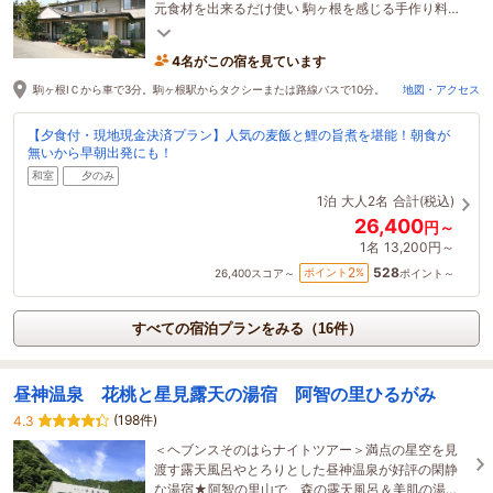
元食材を出来るだけ使い 駒ヶ根を感じる手作り料理
をご用意
4名がこの宿を見ています
駒ヶ根ⅠＣから車で3分。駒ヶ根駅からタクシーまたは路線バスで10分。
地図・アクセス
【夕食付・現地現金決済プラン】人気の麦飯と鯉の旨煮を堪能！朝食が
無いから早朝出発にも！
和室
夕のみ
1泊
大人2名
合計(税込)
26,400
円～
1名
13,200円～
528
2
ポイント
%
26,400
スコア～
ポイント～
すべての宿泊プランをみる（16件）
昼神温泉 花桃と星見露天の湯宿 阿智の里ひるがみ
(198件)
4.3
＜ヘブンスそのはらナイトツアー＞満点の星空を見
渡す露天風呂やとろりとした昼神温泉が好評の閑静
な湯宿★阿智の里山で、森の露天風呂＆美肌の湯＆