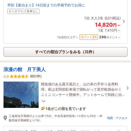
早割【素泊まり】14日前までの早期予約でお得に
セミダブル
食事なし
1泊
大人2名
合計(税込)
14,820
円～
1名
7,410円～
296
2
ポイント
%
14,820
スコア～
ポイント～
すべての宿泊プランをみる（31件）
浪漫の館 月下美人
(651件)
4.6
開放感のある露天風呂と、山の幸の手作り会席料
理。夜は玄関前駐車場で寝転がって星空観測会やミ
ニミニコンサート開催中。アットホームで気軽に泊
まれる温泉旅館。料理100選も過去連続受賞。
1名がこの宿を見ています
12時間前に予約されました
三遠南信天竜峡ICよりお車で5分。中央高速伊賀良バス停から25分・JR
地図・アクセス
飯田線天竜峡駅より7分。