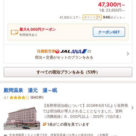
47,300
円～
1名
23,650円～
946
2
ポイント
%
47,300
スコア～
ポイント～
最大
4,000
円クーポン
クーポンGET
利用条件あり
往復航空券
の
宿泊＋交通がセットのプランをみる
すべての宿泊プランをみる（53件）
殿岡温泉 湯元 湯～眠
(640件)
4.1
【長野県宿泊税について】2026年6月1日より長野県
では宿泊税が導入されることとなりました。室料
（消費税抜）6，000円;以上：200円（1泊/1名）
1名がこの宿を見ています
8時間前に予約されました
中央道飯田ＩＣより車で2分 伊賀良高速バス停より徒歩15分 ＪＲ飯田