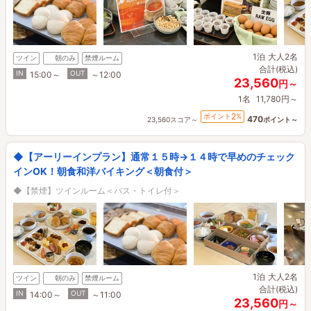
1泊
大人2名
ツイン
朝のみ
禁煙ルーム
合計(税込)
IN
OUT
15:00～
～12:00
23,560
円～
1名
11,780円～
2
ポイント
%
470
23,560スコア～
ポイント～
◆【アーリーインプラン】通常１５時→１４時で早めのチェック
インOK！朝食和洋バイキング＜朝食付＞
◆【禁煙】ツインルーム＜バス・トイレ付＞
1泊
大人2名
ツイン
朝のみ
禁煙ルーム
合計(税込)
IN
OUT
14:00～
～11:00
23,560
円～