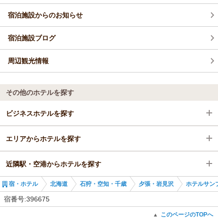
宿泊施設からのお知らせ
宿泊施設ブログ
周辺観光情報
その他のホテルを探す
ビジネスホテルを探す
エリアからホテルを探す
北海道
近隣駅・空港からホテルを探す
石狩・空知・千歳
北海道
宿・ホテル
北海道
石狩・空知・千歳
夕張・岩見沢
ホテルサン
夕張・岩見沢
石狩・空知・千歳
岩見沢駅
宿番号:396675
岩見沢駅
夕張・岩見沢
上幌向駅
このページのTOPへ
▲