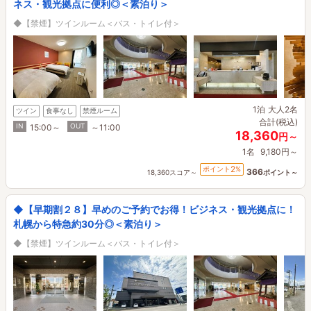
ネス・観光拠点に便利◎＜素泊り＞
◆【禁煙】ツインルーム＜バス・トイレ付＞
1泊
大人2名
ツイン
食事なし
禁煙ルーム
合計(税込)
IN
OUT
15:00～
～11:00
18,360
円～
1名
9,180円～
2
ポイント
%
366
18,360スコア～
ポイント～
◆【早期割２８】早めのご予約でお得！ビジネス・観光拠点に！
札幌から特急約30分◎＜素泊り＞
◆【禁煙】ツインルーム＜バス・トイレ付＞