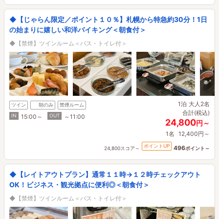
◆【じゃらん限定／ポイント１０％】札幌から特急約30分！1日
の始まりに嬉しい和洋バイキング＜朝食付＞
◆【禁煙】ツインルーム＜バス・トイレ付＞
1泊
大人2名
ツイン
朝のみ
禁煙ルーム
合計(税込)
IN
OUT
15:00～
～11:00
24,800
円～
1名
12,400円～
ポイントUP
496
24,800スコア～
ポイント～
◆【レイトアウトプラン】通常１１時→１２時チェックアウト
OK！ビジネス・観光拠点に便利◎＜朝食付＞
◆【禁煙】ツインルーム＜バス・トイレ付＞