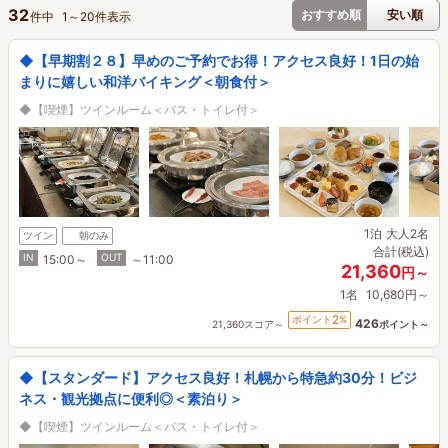
32
おすすめ順
安い順
件中
1
～
20
件表示
◆【早期割２８】早めのご予約でお得！アクセス良好！1日の始
まりに嬉しい和洋バイキング＜朝食付＞
◆【喫煙】ツインルーム＜バス・トイレ付＞
1泊
大人2名
ツイン
朝のみ
合計(税込)
IN
OUT
15:00～
～11:00
21,360
円～
1名
10,680円～
2
ポイント
%
426
21,360スコア～
ポイント～
◆【スタンダード】アクセス良好！札幌から特急約30分！ビジ
ネス・観光拠点に便利◎＜素泊り＞
◆【喫煙】ツインルーム＜バス・トイレ付＞