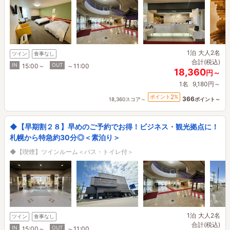
1泊
大人2名
ツイン
食事なし
合計(税込)
IN
OUT
15:00～
～11:00
18,360
円～
1名
9,180円～
2
ポイント
%
366
18,360スコア～
ポイント～
◆【早期割２８】早めのご予約でお得！ビジネス・観光拠点に！
札幌から特急約30分◎＜素泊り＞
◆【喫煙】ツインルーム＜バス・トイレ付＞
1泊
大人2名
ツイン
食事なし
合計(税込)
IN
OUT
15:00～
～11:00