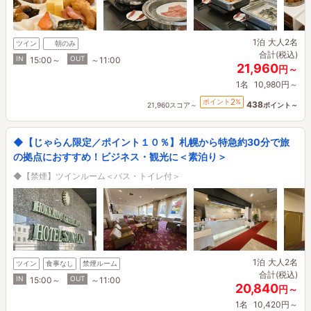
1泊
大人2名
ツイン
朝のみ
合計(税込)
IN
OUT
15:00～
～11:00
21,960
円～
1名
10,980円～
2
ポイント
%
438
21,960スコア～
ポイント～
◆【じゃらん限定／ポイント１０％】札幌から特急約30分で旅
の拠点におすすめ！ビジネス・観光に＜素泊り＞
◆【禁煙】ツインルーム＜バス・トイレ付＞
1泊
大人2名
ツイン
食事なし
禁煙ルーム
合計(税込)
IN
OUT
15:00～
～11:00
20,840
円～
1名
10,420円～