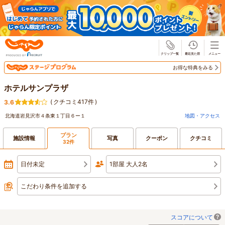
じゃらん
お得な特典をみる
ホテルサンプラザ
(
クチコミ417件
)
3.6
北海道岩見沢市４条東１丁目６ー１
地図・アクセス
プラン
施設情報
写真
クーポン
クチコミ
32件
日付未定
1部屋 大人2名
こだわり条件を追加する
スコアについて