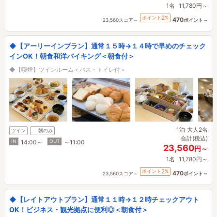
1名
11,780円～
2
ポイント
%
470
23,560スコア～
ポイント～
◆【アーリーインプラン】通常１５時→１４時で早めのチェック
インOK！朝食和洋バイキング＜朝食付＞
◆【喫煙】ツインルーム＜バス・トイレ付＞
1泊
大人2名
ツイン
朝のみ
合計(税込)
IN
OUT
14:00～
～11:00
23,560
円～
1名
11,780円～
2
ポイント
%
470
23,560スコア～
ポイント～
◆【レイトアウトプラン】通常１１時→１２時チェックアウト
OK！ビジネス・観光拠点に便利◎＜朝食付＞