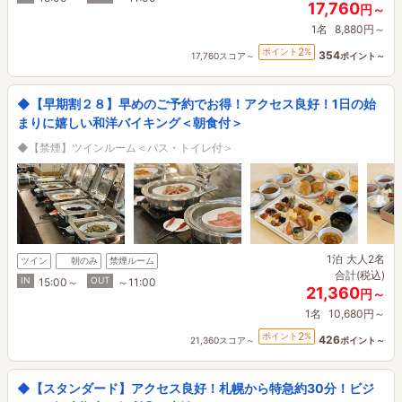
17,760
円～
1名
8,880円～
2
ポイント
%
354
17,760スコア～
ポイント～
◆【早期割２８】早めのご予約でお得！アクセス良好！1日の始
まりに嬉しい和洋バイキング＜朝食付＞
◆【禁煙】ツインルーム＜バス・トイレ付＞
1泊
大人2名
ツイン
朝のみ
禁煙ルーム
合計(税込)
IN
OUT
15:00～
～11:00
21,360
円～
1名
10,680円～
2
ポイント
%
426
21,360スコア～
ポイント～
◆【スタンダード】アクセス良好！札幌から特急約30分！ビジ