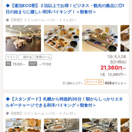
◆【連泊ECO割】２泊以上でお得！ビジネス・観光の拠点に◎1
日の始まりに嬉しい和洋バイキング！＜朝食付＞
◆【禁煙】ツインルーム＜バス・トイレ付＞
1泊
大人2名
ツイン
朝のみ
禁煙ルーム
合計(税込)
IN
OUT
15:00～
～11:00
21,360
円～
1名
10,680円～
2
ポイント
%
426
21,360スコア～
ポイント～
◆【スタンダード】札幌から特急約30分！朝からしっかりエネ
ルギーチャージできる和洋バイキング＜朝食付＞
◆【喫煙】ツインルーム＜バス・トイレ付＞