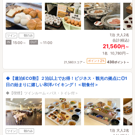
1泊
大人2名
ツイン
朝のみ
合計(税込)
IN
OUT
15:00～
～11:00
21,560
円～
1名
10,780円～
2
ポイント
%
430
21,560スコア～
ポイント～
◆【連泊ECO割】２泊以上でお得！ビジネス・観光の拠点に◎1
日の始まりに嬉しい和洋バイキング！＜朝食付＞
◆【喫煙】ツインルーム＜バス・トイレ付＞
1泊
大人2名
ツイン
朝のみ