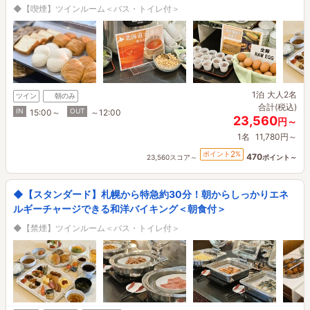
◆【喫煙】ツインルーム＜バス・トイレ付＞
1泊
大人2名
ツイン
朝のみ
合計(税込)
IN
OUT
15:00～
～12:00
23,560
円～
1名
11,780円～
2
ポイント
%
470
23,560スコア～
ポイント～
◆【スタンダード】札幌から特急約30分！朝からしっかりエネ
ルギーチャージできる和洋バイキング＜朝食付＞
◆【禁煙】ツインルーム＜バス・トイレ付＞