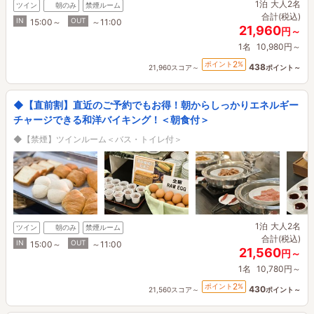
1泊
大人2名
ツイン
朝のみ
禁煙ルーム
合計(税込)
IN
OUT
15:00～
～11:00
21,960
円～
1名
10,980円～
2
ポイント
%
438
21,960スコア～
ポイント～
◆【直前割】直近のご予約でもお得！朝からしっかりエネルギー
チャージできる和洋バイキング！＜朝食付＞
◆【禁煙】ツインルーム＜バス・トイレ付＞
1泊
大人2名
ツイン
朝のみ
禁煙ルーム
合計(税込)
IN
OUT
15:00～
～11:00
21,560
円～
1名
10,780円～
2
ポイント
%
430
21,560スコア～
ポイント～