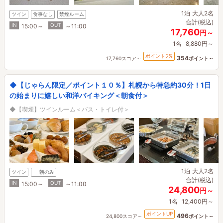
1泊
大人2名
ツイン
食事なし
禁煙ルーム
合計(税込)
IN
OUT
15:00～
～11:00
17,760
円～
1名
8,880円～
2
ポイント
%
354
17,760スコア～
ポイント～
◆【じゃらん限定／ポイント１０％】札幌から特急約30分！1日
の始まりに嬉しい和洋バイキング＜朝食付＞
◆【喫煙】ツインルーム＜バス・トイレ付＞
1泊
大人2名
ツイン
朝のみ
合計(税込)
IN
OUT
15:00～
～11:00
24,800
円～
1名
12,400円～
ポイントUP
496
24,800スコア～
ポイント～