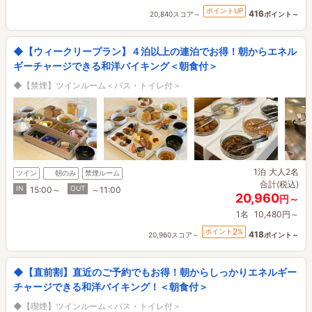
ポイントUP
416
20,840スコア～
ポイント～
◆【ウィークリープラン】４泊以上の連泊でお得！朝からエネル
ギーチャージできる和洋バイキング＜朝食付＞
◆【禁煙】ツインルーム＜バス・トイレ付＞
1泊
大人2名
ツイン
朝のみ
禁煙ルーム
合計(税込)
IN
OUT
15:00～
～11:00
20,960
円～
1名
10,480円～
2
ポイント
%
418
20,960スコア～
ポイント～
◆【直前割】直近のご予約でもお得！朝からしっかりエネルギー
チャージできる和洋バイキング！＜朝食付＞
◆【喫煙】ツインルーム＜バス・トイレ付＞