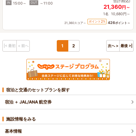
合計(税込)
IN
OUT
15:00～
～11:00
21,360
円～
1名
10,680円～
2
ポイント
%
426
21,360スコア～
ポイント～
1
2
|< 最初
< 前へ
次へ >
最後 >|
宿泊と交通のセットプランを探す
宿泊 ＋ JAL/ANA 航空券
施設情報をみる
基本情報