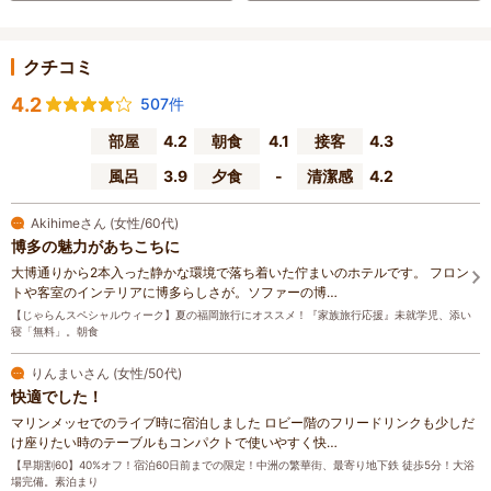
クチコミ
4.2
507件
部屋
4.2
朝食
4.1
接客
4.3
風呂
3.9
夕食
-
清潔感
4.2
Akihimeさん (女性/60代)
博多の魅力があちこちに
大博通りから2本入った静かな環境で落ち着いた佇まいのホテルです。 フロン
トや客室のインテリアに博多らしさが。ソファーの博…
【じゃらんスペシャルウィーク】夏の福岡旅行にオススメ！『家族旅行応援』未就学児、添い
寝「無料」。朝食
りんまいさん (女性/50代)
快適でした！
マリンメッセでのライブ時に宿泊しました ロビー階のフリードリンクも少しだ
け座りたい時のテーブルもコンパクトで使いやすく快…
【早期割60】40%オフ！宿泊60日前までの限定！中洲の繁華街、最寄り地下鉄 徒歩5分！大浴
場完備。素泊まり