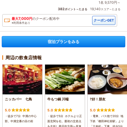
1名 9,570円～
382
19,140
ポイント～たまる
スコア～たまる
7,000
最大
円
の
クーポン配布中
クーポンGET
※利用条件あり
宿泊プランをみる
周辺の飲食店情報
ニッカバー 七島
牛もつ鍋 川端
?好！朋友
5.0
5.0
5.0
・徒歩で7分 中洲の中心
・徒歩で5分 ホテルより正
・電車、バス他で20分 地
部。中洲交番の目の前
面玄関を右。最初の交差点
下鉄「櫛田神社前駅」より
を左折し商店街方面へ直進
「六本松」下車、徒歩5分