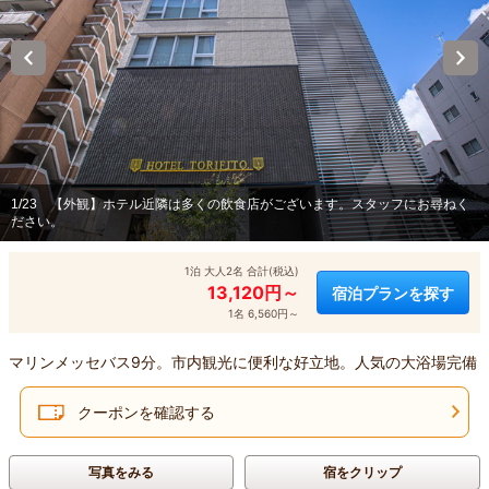
1/23
【外観】ホテル近隣は多くの飲食店がございます。スタッフにお尋ねく
ださい。
1泊 大人2名 合計(税込)
13,120円～
宿泊プランを探す
1名 6,560円～
マリンメッセバス9分。市内観光に便利な好立地。人気の大浴場完備
クーポンを確認する
写真をみる
宿をクリップ