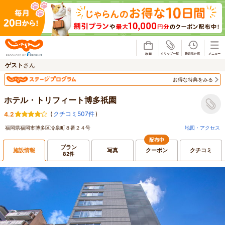
じゃらん
ゲスト
さん
お得な特典をみる
ホテル・トリフィート博多祇園
(
クチコミ507件
)
4.2
福岡県福岡市博多区冷泉町８番２４号
地図・アクセス
配布中
プラン
施設情報
写真
クーポン
クチコミ
82件