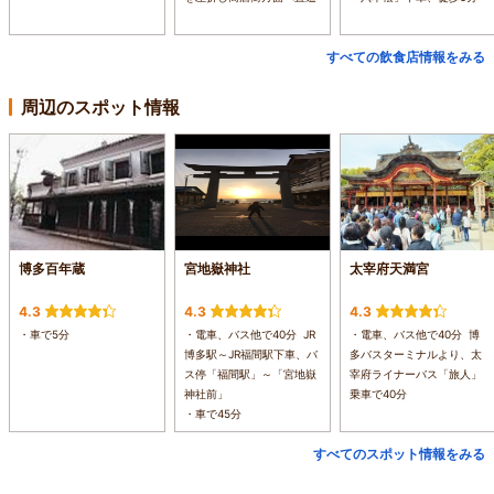
すべての飲食店情報をみる
周辺のスポット情報
博多百年蔵
宮地嶽神社
太宰府天満宮
4.3
4.3
4.3
・車で5分
・電車、バス他で40分 JR
・電車、バス他で40分 博
博多駅～JR福間駅下車、バ
多バスターミナルより、太
ス停「福間駅」～「宮地嶽
宰府ライナーバス「旅人」
神社前」
乗車で40分
・車で45分
すべてのスポット情報をみる