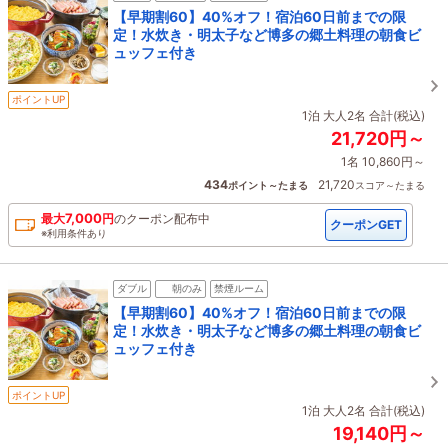
【早期割60】40%オフ！宿泊60日前までの限
定！水炊き・明太子など博多の郷土料理の朝食ビ
ュッフェ付き
ポイントUP
1泊 大人2名 合計(税込)
21,720円～
1名 10,860円～
434
21,720
ポイント～たまる
スコア～たまる
7,000
最大
円
の
クーポン配布中
クーポンGET
※利用条件あり
ダブル
朝のみ
禁煙ルーム
【早期割60】40%オフ！宿泊60日前までの限
定！水炊き・明太子など博多の郷土料理の朝食ビ
ュッフェ付き
ポイントUP
1泊 大人2名 合計(税込)
19,140円～