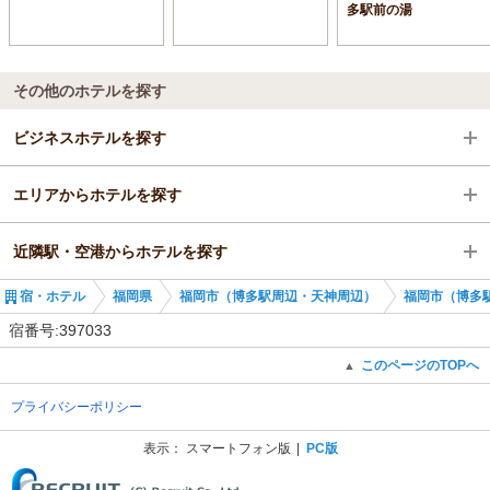
多駅前の湯
その他のホテルを探す
ビジネスホテルを探す
エリアからホテルを探す
福岡県
近隣駅・空港からホテルを探す
福岡市（博多駅周辺・天神周辺）
福岡県
宿・ホテル
福岡県
福岡市（博多駅周辺・天神周辺）
福岡市（博多
福岡市（博多駅周辺・香椎・海の中道）
福岡市（博多駅周辺・天神周辺）
呉服町駅
宿番号:397033
櫛田神社前駅
福岡市（博多駅周辺・香椎・海の中道）
櫛田神社前駅
このページのTOPへ
▲
プライバシーポリシー
櫛田神社前駅
祇園駅
表示：
スマートフォン版
PC版
(C) Recruit Co., Ltd.
中洲川端駅