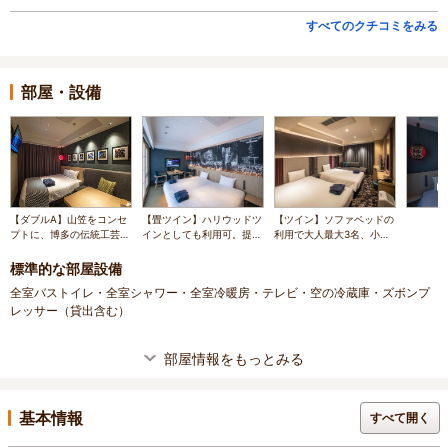
すべてのクチコミをみる
部屋・設備
【ダブルA】山笠をコンセ
【畳ツイン】ハリウッドツ
【ツイン】ソファベッドの
プトに、博多の伝統工芸な
インとしても利用可。提
利用で大人最大3名、小学
どを取り込んだお部屋で
灯・障子・畳など和の雰囲
生未満の未就学児の添い寝
す。
気が楽しめます。
2名まで宿泊可
標準的な部屋設備
全室バストイレ・全室シャワー・全室冷暖房・テレビ・空の冷蔵庫・ズボンプ
レッサー（貸出含む）
部屋情報をもっとみる
基本情報
すべて開く