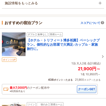
施設情報をもっとみる
おすすめの宿泊プラン
スコアについて
ダブル
食事なし
禁煙ルーム
【ホテル・トリフィート博多祇園】ベーシックプ
ラン。個性的なお部屋で大満足♪カップル・家族
旅行に。
ポイントUP
1泊 大人2名 合計(税込)
21,900円～
1名 10,950円～
438
21,900
ポイント～たまる
スコア～たまる
7,000
最大
円
の
クーポン配布中
クーポンGET
※利用条件あり
ツイン
朝のみ
禁煙ルーム