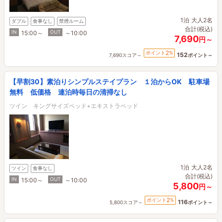
1泊
大人2名
ダブル
食事なし
禁煙ルーム
合計(税込)
IN
OUT
15:00～
～10:00
7,690
円～
2
ポイント
%
152
7,690スコア～
ポイント～
【早割30】素泊りシンプルステイプラン １泊からOK 駐車場
無料 低価格 連泊時毎日の清掃なし
ツイン キングサイズベッド+エキストラベッド
1泊
大人2名
ツイン
食事なし
合計(税込)
IN
OUT
15:00～
～10:00
5,800
円～
2
ポイント
%
116
5,800スコア～
ポイント～