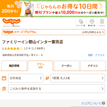
じゃらん
お得な特典をみる
ファミリーイン郡山インター富田店
(
クチコミ64件
)
3.8
福島県郡山市富田町字塩ノ草９０－８
地図・アクセス
プラン
施設情報
クーポン
クチコミ
8件
日付未定
1部屋 大人2名
こだわり条件を追加する
スコアについて