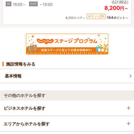
合計(税込)
IN
OUT
15:00～
～10:00
8,200
円～
2
ポイント
%
164
8,200スコア～
ポイント～
施設情報をみる
基本情報
その他のホテルを探す
ビジネスホテルを探す
エリアからホテルを探す
福島県