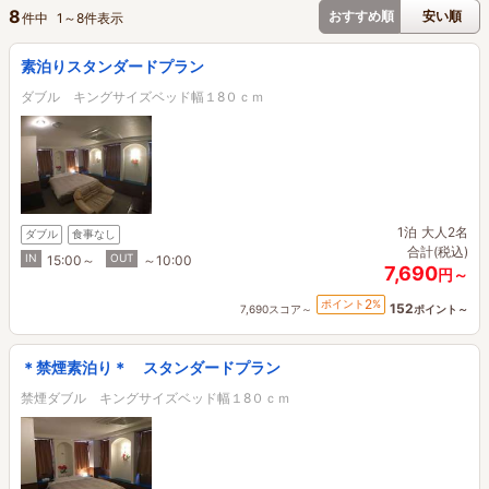
8
おすすめ順
安い順
件中
1
～
8
件表示
素泊りスタンダードプラン
ダブル キングサイズベッド幅１8０ｃｍ
1泊
大人2名
ダブル
食事なし
合計(税込)
IN
OUT
15:00～
～10:00
7,690
円～
2
ポイント
%
152
7,690スコア～
ポイント～
＊禁煙素泊り＊ スタンダードプラン
禁煙ダブル キングサイズベッド幅１8０ｃｍ