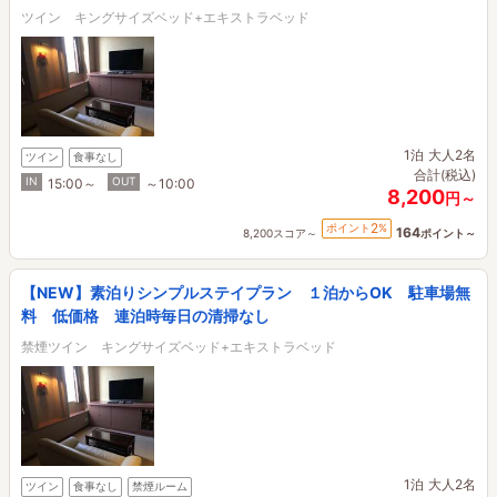
ツイン キングサイズベッド+エキストラベッド
1泊
大人2名
ツイン
食事なし
合計(税込)
IN
OUT
15:00～
～10:00
8,200
円～
2
ポイント
%
164
8,200スコア～
ポイント～
【NEW】素泊りシンプルステイプラン １泊からOK 駐車場無
料 低価格 連泊時毎日の清掃なし
禁煙ツイン キングサイズベッド+エキストラベッド
1泊
大人2名
ツイン
食事なし
禁煙ルーム