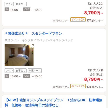
1泊
大人2名
ツイン
食事なし
合計(税込)
IN
OUT
15:00～
～10:00
8,790
円～
2
ポイント
%
174
8,790スコア～
ポイント～
＊禁煙素泊り＊ スタンダードプラン
禁煙ツイン キングサイズベッド+エキストラベッド
1泊
大人2名
ツイン
食事なし
禁煙ルーム
合計(税込)
IN
OUT
15:00～
～10:00
8,790
円～
2
ポイント
%
174
8,790スコア～
ポイント～
【NEW】素泊りシンプルステイプラン １泊からOK 駐車場無
料 低価格 連泊時毎日の清掃なし