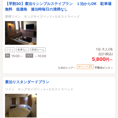
【早割30】素泊りシンプルステイプラン １泊からOK 駐車場
無料 低価格 連泊時毎日の清掃なし
禁煙ツイン キングサイズベッド+エキストラベッド
1泊
大人2名
ツイン
食事なし
禁煙ルーム
合計(税込)
IN
OUT
15:00～
～10:00
5,800
円～
2
ポイント
%
116
5,800スコア～
ポイント～
素泊りスタンダードプラン
ツイン キングサイズベッド+エキストラベッド