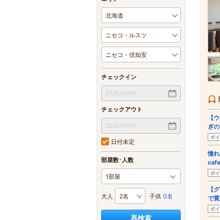
チェックイン
チェックアウト
【ウ
ぎの
ポイ
日付未定
憧れ
部屋数･人数
ca
ポイ
【グ
大人
子供
0名
で寛
ポイ
再検索