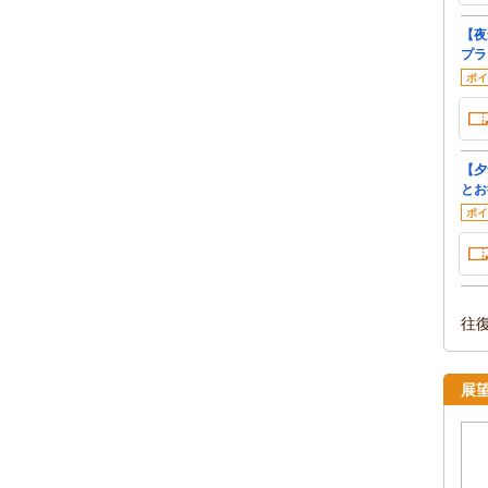
【夜
プラ
ポイ
【夕
とお
ポイ
往
展