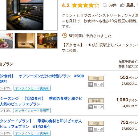
4.2
89件
風呂、
グラン・ヒラフのメインストリート：ひらふ坂
スも良好で、飲食街へも徒歩10分程度の距離
です。
8時間前に予約されました
【アクセス】
ＪＲ倶知安駅よりバス・タクシ
フに位置。
加算予定ポイ
泊プラン
加算予定スコ
泊2食付】 オフシーズンだけの特別プラン #500
552
ポイン
和室
FF!
27,600ス
朝・夕
ント2%
オンラインカード決済可
シーズン◇ 【1泊2食付】 季節の食材と和ジビ
1,080
ポイン
和洋室
人気のビュッフェプラン
54,000ス
朝・夕
ント2%
オンラインカード決済可
タンダードプラン】 季節の食材と和ジビエが人
752
ポイン
和室
ビュッフェプラン #1泊2食付
37,600ス
朝・夕
ント2%
オンラインカード決済可