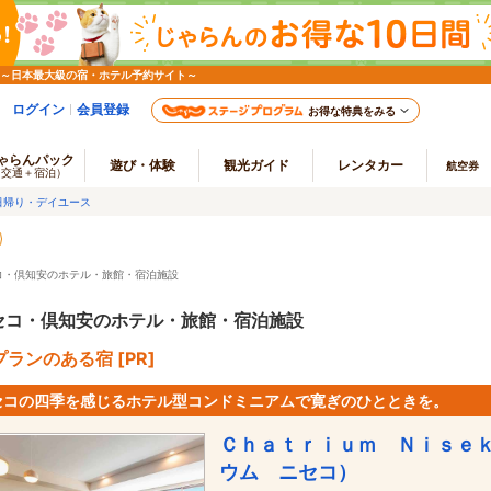
 ～日本最大級の宿・ホテル予約サイト～
ログイン
会員登録
お得な特典をみる
ゃらんパック
遊び・体験
観光ガイド
レンタカー
航空券
（交通＋宿泊）
日帰り・デイユース
コ・倶知安のホテル・旅館・宿泊施設
セコ・倶知安のホテル・旅館・宿泊施設
ランのある宿 [PR]
セコの四季を感じるホテル型コンドミニアムで寛ぎのひとときを。
Ｃｈａｔｒｉｕｍ Ｎｉｓｅ
ウム ニセコ）