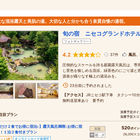
大な混浴露天と美肌の湯。大切な人と分かち合う泉質自慢の湯宿。
旬の宿 ニセコグランドホテ
フォトギャラリー
4.2
37件
風呂、
圧倒的なスケールを誇る庭園露天風呂は、専
じ景色を愉しめる混浴。緑茶色のにごり湯と
源泉が織りなす極上の湯浴みを。
23分前に予約されました
【アクセス】
JRニセコ駅下車 タクシー
無料送迎車あり 要予約
加算予定ポイ
注目プラン
加算予定スコ
だけ２食でお得に宿泊♪】露天風呂満喫♪お得に宿
520
ポイン
和室
！１泊２食付きプラン
26,000ス
朝・夕
ントUP
オンラインカード決済可