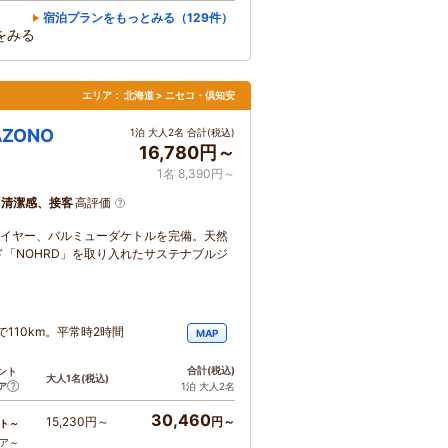
宿泊プランをもっとみる（129件）
をみる
エリア：
北海道 > ニセコ・倶知安
ZONO
1泊 大人2名 合計(税込)
16,780円～
1名 8,390円～
、清潔感、接客
高評価
ドライヤー、バルミューダケトルを完備。天然
「NOHRD」を取り入れたサステナブルジ
で110km。平常時2時間
MAP
合計
(税込)
ント
大人1名
(税込)
ア
1泊 大人2名
30,460
15,230円～
円～
ト～
コア～