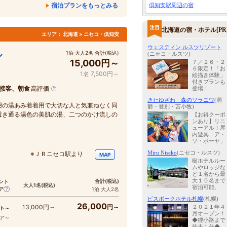
宿泊プランをもっとみる
倶知安駅周辺の宿
北海道の宿・ホテル[PR
エリア：
北海道 > ニセコ・倶知安
ウェスティン ルスツリゾート
ル
1泊 大人2名 合計(税込)
(ニセコ・ルスツ)
15,000円～
７／２６・２
６限定！「お
1名 7,500円～
絵描き体験」
付きプランも
接客、朝食
高評価
登場！
きたゆざわ 森のソラニワ
(洞
用の湯あみ着着用で大切な人と気兼ねなく同
爺・登別・苫小牧)
透き通る湯色の美肌の湯、二つのかけ流しの
【お得クーポ
ンあり】リニ
ューアル！屋
内遊具「ア・
ソ・ボーヤ」
Miru Niseko
(ニセコ・ルスツ)
10分 ※ＪＲニセコ駅より
MAP
樹ホテルルー
ムやロッジな
ど１名から最
大１０名まで
合計
(税込)
ント
大人1名
(税込)
宿泊可能。
ア
1泊 大人2名
ビスポークホテル札幌
(札幌)
26,000
13,000円～
円～
２０２１年４
ト～
月オープン！
コア～
◆狸小路まで
徒歩１分◆