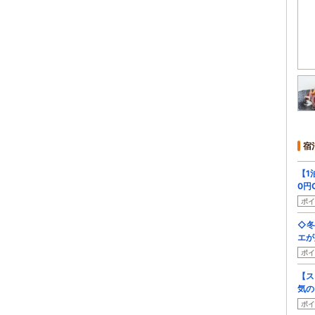
宿
【1
0円O
ポイ
◇冬
エが
ポイ
【ス
気の
ポイ