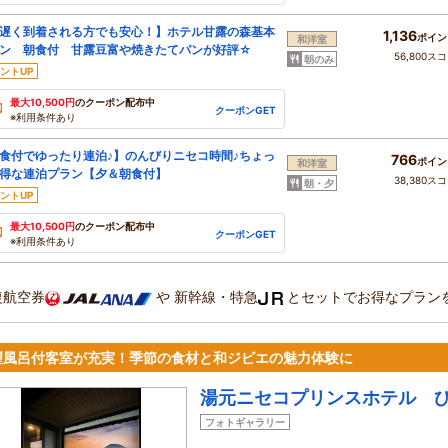
遅く到着される方でも安心！】ホテル甘露の森基本
1,136
ポイン
和洋室
ン 朝食付 甘露豆富や焼きたてパンが好評☆
56,800ス
朝のみ
ントUP
最大10,500円
のクーポン配布中
クーポンGET
※利用条件あり
食付でゆったり連泊♪】のんびりニセコ時間♪ちょっ
766
ポイン
和洋室
得な連泊プラン【夕＆朝食付】
38,380ス
朝・夕
ントUP
最大10,500円
のクーポン配布中
クーポンGET
※利用条件あり
復航空券
や
新幹線・特急
とセットでお得なプラン
望風呂付客室が充実！季節の食材と和ジビエの魅力体験に
湯元ニセコプリンスホテル 
フォトギャラリー