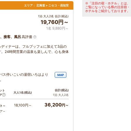
※「注目の宿・ホテル」とは、
エリア：
北海道 > ニセコ・倶知安
ご覧になっている県の注目宿・
ホテルをご紹介しております。
1泊 大人2名 合計(税込)
19,760円～
1名 9,880円～
、接客、風呂
高評価
ルディナーは、フルブッフェに加えて3品の
。24時間営業の温泉も楽しんで、心も身体
。バス停いこいの湯宿いろはより
MAP
。
合計
(税込)
ント
大人1名
(税込)
ア
1泊 大人2名
36,200
18,100円～
円～
ト～
コア～