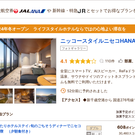
復航空券
や
新幹線・特急
とセットでお得なプラン
024年冬オープン ライフスタイルホテルならではの心地よい滞在を
ニッコースタイルニセコHANA
フォトギャラリー
4.1
110件
部屋
全室にスマートTV、AIスピーカー、ReFa
温泉、サウナやドイツのフィットネスブランド
ムも無料でご利用いただけます。
52分前に予約されました
【アクセス】
◆新千歳空港から 国道276号線
加算予定ポイ
泊プラン
加算予定スコ
たりホテルステイ♪旬のごちそうディナーでニセコ
608
ポイン
ダブル
喫 （夕朝食付き）
30,460ス
朝・夕