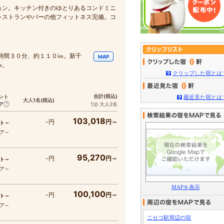
ョン。キッチン付きのゆとりあるコンドミニ
レストランやバーの他フィットネス完備。コ
時間３０分、約１１０㎞。新千
MAP
0
㎞。
クリップした宿とは
0
合計
(税込)
ント
最近見た宿とは
大人1名
(税込)
ア
1泊 大人2名
103,018
-円
円～
ト～
コア～
95,270
-円
円～
ト～
コア～
MAPを表示
100,100
-円
円～
ト～
コア～
ニセコ駅周辺の宿