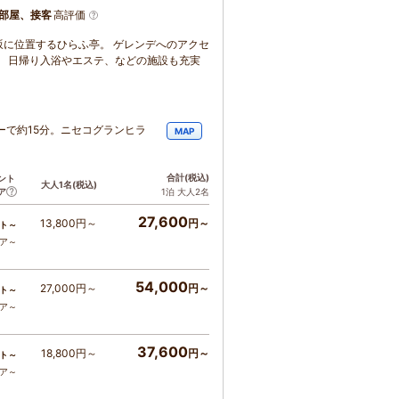
部屋、接客
高評価
に位置するひらふ亭。 ゲレンデへのアクセ
。 日帰り入浴やエステ、などの施設も充実
ーで約15分。ニセコグランヒラ
MAP
合計
(税込)
ント
大人1名
(税込)
ア
1泊 大人2名
27,600
13,800円～
円～
ト～
コア～
54,000
27,000円～
円～
ト～
コア～
37,600
18,800円～
円～
ト～
コア～