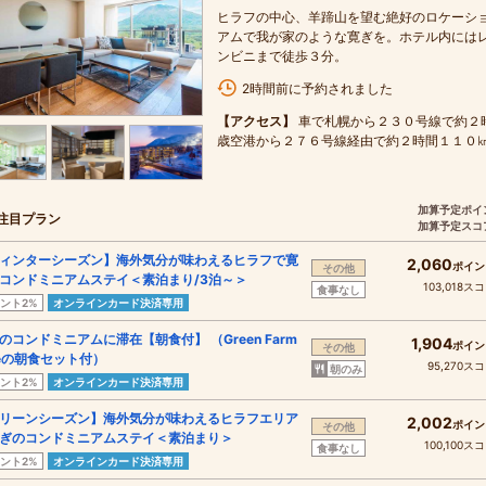
ヒラフの中心、羊蹄山を望む絶好のロケーシ
アムで我が家のような寛ぎを。ホテル内には
ンビニまで徒歩３分。
2時間前に予約されました
【アクセス】
車で札幌から２３０号線で約２
歳空港から２７６号線経由で約２時間１１０
加算予定ポイ
注目プラン
加算予定スコ
ィンターシーズン】海外気分が味わえるヒラフで寛
2,060
ポイン
その他
コンドミニアムステイ＜素泊まり/3泊～＞
103,018ス
食事なし
ント2%
オンラインカード決済専用
のコンドミニアムに滞在【朝食付】 （Green Farm
1,904
ポイン
その他
feの朝食セット付）
95,270ス
朝のみ
ント2%
オンラインカード決済専用
リーンシーズン】海外気分が味わえるヒラフエリア
2,002
ポイン
その他
ぎのコンドミニアムステイ＜素泊まり＞
100,100ス
食事なし
ント2%
オンラインカード決済専用