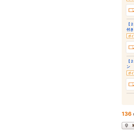
【２
付き
ポイ
【２
ン
ポイ
136