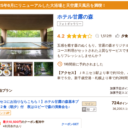
025年6月にリニューアルした大浴場と天空露天風呂を満喫！
ホテル甘露の森
フォトギャラリー
4.2
1,512件
夕食
五感を癒す森のぬくもり。甘露の森オリジナ
コース料理がセットされた上質なサービスです
もリフレッシュしませんか？
1時間前に予約されました
【アクセス】
ＪＲニセコ駅より車で約10分
車で５分。新千歳空港・札幌より車で約2時間
加算予定ポイ
泊プラン
加算予定スコ
セコにお泊りならこちら！】ホテル甘露の森基本プ
724
ポイン
ツイン
２食（朝夕）付 夜はロビーで森の演奏会を♪
36,200ス
朝・夕
ントUP
最大10,500円
のクーポン配布中
クーポンGET
※利用条件あり