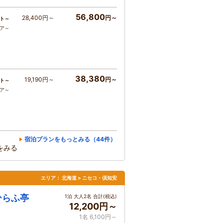
56,800
28,400円～
円～
ト～
コア～
38,380
19,190円～
円～
ト～
コア～
宿泊プランをもっとみる（44件）
をみる
エリア：
北海道 > ニセコ・倶知安
ひらふ亭
1泊 大人2名 合計(税込)
12,200円～
1名 6,100円～