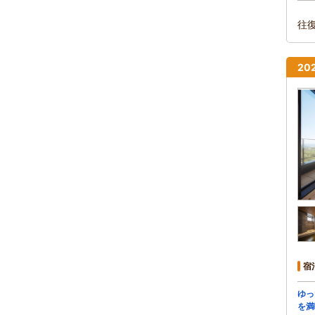
往
2
宿
ゆっ
を満