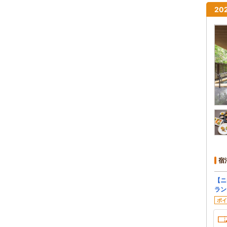
2
宿
【ニ
ラン
ポイ