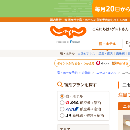
国内旅行・海外旅行や宿・ホテルの宿泊予約はじゃらんnet
こんにちは♪ゲストさん
じ
宿・ホテル
宿・ホテル
出張ビジネス
温泉・露天
高級宿
ポイントがたまる・つかえる
宿・ホテル予約
>
北海道
>
ニセコ・ルスツ
>
ニセ
宿泊プランを探す
ニ
注目プ
宿・ホテル
航空券＋宿泊
ニ
航空券＋宿泊
新幹線・特急＋宿泊
エリア