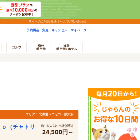
サイトのご利用方法
ヘルプ/問い合わせ
予約照会・変更・キャンセル
マイページ
海外
海外
ゴルフ
航空券
航空券+ホテル
エリア：
北海道 > ニセコ・倶知安
ｋｏ（チャトリ
1泊 大人2名 合計(税込)
24,500円～