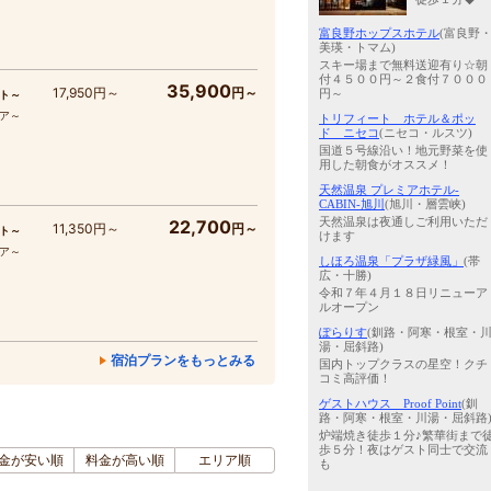
富良野ホップスホテル
(富良野
美瑛・トマム)
スキー場まで無料送迎有り☆朝
付４５００円～２食付７０００
35,900
17,950円～
円～
円～
ト～
コア～
トリフィート ホテル＆ポッ
ド ニセコ
(ニセコ・ルスツ)
国道５号線沿い！地元野菜を使
用した朝食がオススメ！
天然温泉 プレミアホテル-
CABIN-旭川
(旭川・層雲峡)
天然温泉は夜通しご利用いただ
22,700
11,350円～
円～
ト～
けます
コア～
しほろ温泉「プラザ緑風」
(帯
広・十勝)
令和７年４月１８日リニューア
ルオープン
ぽらりす
(釧路・阿寒・根室・
湯・屈斜路)
宿泊プランをもっとみる
国内トップクラスの星空！クチ
コミ高評価！
ゲストハウス Proof Point
(釧
路・阿寒・根室・川湯・屈斜路
炉端焼き徒歩１分♪繁華街まで
歩５分！夜はゲスト同士で交流
金が安い順
料金が高い順
エリア順
も