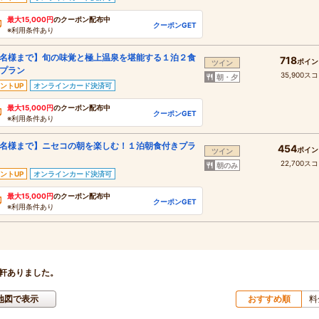
最大15,000円
のクーポン配布中
クーポンGET
※利用条件あり
名様まで】旬の味覚と極上温泉を堪能する１泊２食
718
ポイン
ツイン
プラン
35,900ス
朝・夕
ントUP
オンラインカード決済可
最大15,000円
のクーポン配布中
クーポンGET
※利用条件あり
名様まで】ニセコの朝を楽しむ！１泊朝食付きプラ
454
ポイン
ツイン
22,700ス
朝のみ
ントUP
オンラインカード決済可
最大15,000円
のクーポン配布中
クーポンGET
※利用条件あり
軒ありました。
地図で表示
おすすめ順
料