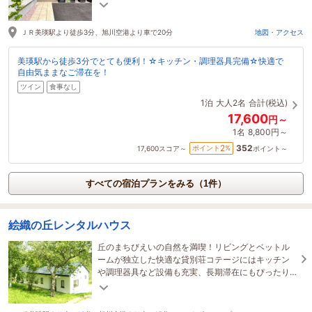
利、青い池・白金温泉行のバス停も近くにありま
す。
ＪＲ美瑛駅より徒歩3分、旭川空港より車で20分
地図・アクセス
美瑛駅から徒歩3分でとても便利！☆キッチン・調理器具完備☆快適で
自由気ままなご滞在を！
ツイン
食事なし
1泊
大人2名
合計(税込)
17,600
円～
1名
8,800円～
352
2
ポイント
%
17,600
スコア～
ポイント～
すべての宿泊プランをみる（1件）
絵織の丘レンタルハウス
丘のまちびえいの自然を満喫！リビングとベットル
ームが独立した快適な貸別荘コテージにはキッチン
や調理器具など設備も充実、長期滞在にもぴったり
です。自由気ままな思い思いのプランを満喫してく
ださい。