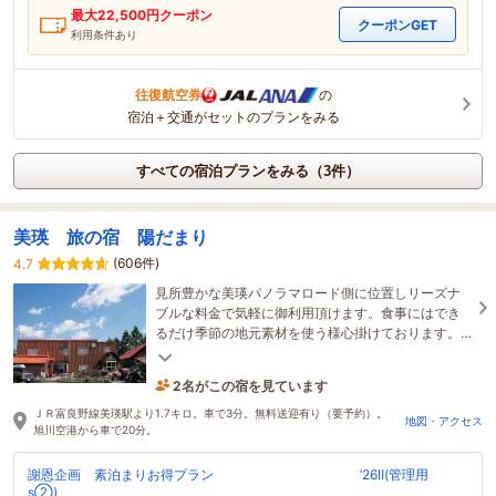
最大
22,500
円クーポン
クーポンGET
利用条件あり
往復航空券
の
宿泊＋交通がセットのプランをみる
すべての宿泊プランをみる（3件）
美瑛 旅の宿 陽だまり
(606件)
4.7
見所豊かな美瑛パノラマロード側に位置しリーズナ
ブルな料金で気軽に御利用頂けます。食事にはでき
るだけ季節の地元素材を使う様心掛けております。
全室エアコン食堂に無料PC,客室無料ネット接続可能
です。
2名がこの宿を見ています
1時間前に予約されました
ＪＲ富良野線美瑛駅より1.7キロ。車で3分。無料送迎有り（要予約）。
地図・アクセス
旭川空港から車で20分。
謝恩企画 素泊まりお得プラン ’26Ⅱ(管理用
s②)