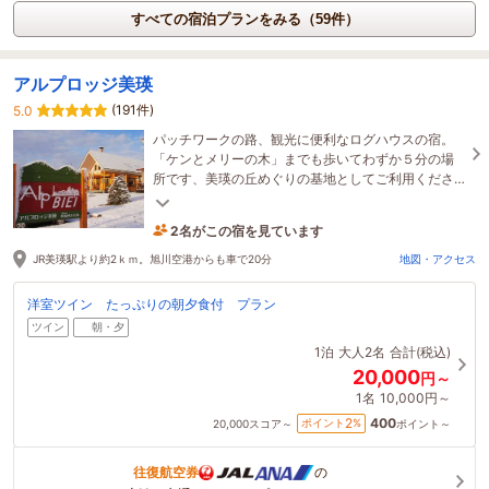
すべての宿泊プランをみる（59件）
アルプロッジ美瑛
(191件)
5.0
パッチワークの路、観光に便利なログハウスの宿。
「ケンとメリーの木」までも歩いてわずか５分の場
所です、美瑛の丘めぐりの基地としてご利用くださ
いね。★冬でも宿は薪ストーブで暖かですよ ！！
2名がこの宿を見ています
4時間前に予約されました
JR美瑛駅より約2ｋｍ。旭川空港からも車で20分
地図・アクセス
洋室ツイン たっぷりの朝夕食付 プラン
ツイン
朝・夕
1泊
大人2名
合計(税込)
20,000
円～
1名
10,000円～
400
2
ポイント
%
20,000
スコア～
ポイント～
往復航空券
の