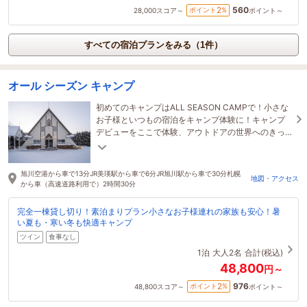
560
2
ポイント
%
28,000
スコア～
ポイント～
すべての宿泊プランをみる（1件）
オール シーズン キャンプ
初めてのキャンプはALL SEASON CAMPで！小さな
お子様といつもの宿泊をキャンプ体験に！キャンプ
デビューをここで体験、アウトドアの世界へのきっ
かけに！薪で入るバレルサウナやプライベートシア
ターも
旭川空港から車で13分JR美瑛駅から車で6分JR旭川駅から車で30分札幌
地図・アクセス
から車（高速道路利用で）2時間30分
完全一棟貸し切り！素泊まりプラン小さなお子様連れの家族も安心！暑
い夏も・寒い冬も快適キャンプ
ツイン
食事なし
1泊
大人2名
合計(税込)
48,800
円～
976
2
ポイント
%
48,800
スコア～
ポイント～