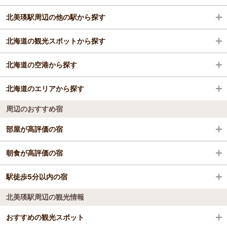
北美瑛駅周辺の他の駅から探す
ビジネスホテル
北海道の観光スポットから探す
富良野駅
北海道の空港から探す
トマム駅
大通公園
北海道のエリアから探す
美瑛駅
大和ハウスプレミストドーム
新千歳空港
周辺のおすすめ宿
上富良野駅
札幌市時計台
女満別空港
札幌
部屋が高評価の宿
中富良野駅
さっぽろテレビ塔
旭川空港
函館・大沼・松前
ＦＵＲＡＮＯ ＮＡＴＵＬＵＸ ＨＯＴＥＬ
朝食が高評価の宿
占冠駅
円山動物園
函館空港
旭川・層雲峡
リゾートイン ノースカントリー
駅徒歩5分以内の宿
リゾートイン ノースカントリー
美馬牛駅
白い恋人パーク
釧路空港（たんちょう釧路空港）
釧路・阿寒・根室・川湯・屈斜路
北美瑛駅周辺の観光情報
ＦＵＲＡＮＯ ＮＡＴＵＬＵＸ ＨＯＴＥＬ
トマム ザ・タワー by 星野リゾート
西中駅
北海道庁旧本庁舎(赤れんが庁舎)
帯広空港（とかち帯広空港）
富良野・美瑛・トマム
ホテルムニン富良野(Hotel Munin Furano)
おすすめの観光スポット