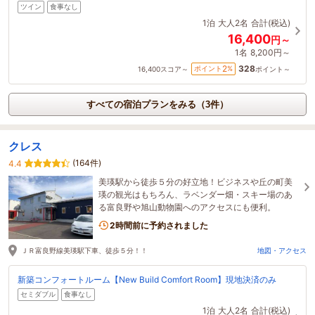
ツイン
食事なし
1泊
大人2名
合計(税込)
16,400
円～
1名
8,200円～
328
2
ポイント
%
16,400
スコア～
ポイント～
すべての宿泊プランをみる（3件）
クレス
(164件)
4.4
美瑛駅から徒歩５分の好立地！ビジネスや丘の町美
瑛の観光はもちろん、ラベンダー畑・スキー場のあ
る富良野や旭山動物園へのアクセスにも便利。
2時間前に予約されました
ＪＲ富良野線美瑛駅下車、徒歩５分！！
地図・アクセス
新築コンフォートルーム【New Build Comfort Room】現地決済のみ
セミダブル
食事なし
1泊
大人2名
合計(税込)