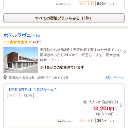
540
2
ポイント
%
27,000
スコア～
ポイント～
すべての宿泊プランをみる（3件）
ホテルラヴニール
(347件)
4.6
美瑛駅から徒歩3分！美瑛軟石で囲まれた外観で、お
部屋はゆったり24㎡からご用意してます。朝食は無
料サービス♪
1名がこの宿を見ています
美瑛駅から徒歩３分、旭川空港から車で１５分
地図・アクセス
【駐車場無料♪】☆禁煙ルーム☆
ツイン
朝のみ
1泊
大人2名
合計(税込)
13,200
円～
1名
6,600円～
264
2
ポイント
%
13,200
スコア～
ポイント～