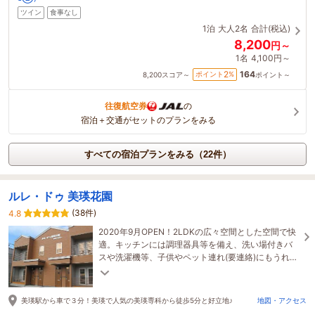
ツイン
食事なし
1泊
大人2名
合計(税込)
8,200
円～
1名
4,100円～
164
2
ポイント
%
8,200
スコア～
ポイント～
往復航空券
の
宿泊＋交通がセットのプランをみる
すべての宿泊プランをみる（22件）
ルレ・ドゥ 美瑛花園
(38件)
4.8
2020年9月OPEN！2LDKの広々空間とした空間で快
適。キッチンには調理器具等を備え、洗い場付きバ
スや洗濯機等、子供やペット連れ(要連絡)にもうれし
い設備が充実。近くのレストランや美瑛観光案内も
可能！
美瑛駅から車で３分！美瑛で人気の美瑛専科から徒歩5分と好立地♪
地図・アクセス