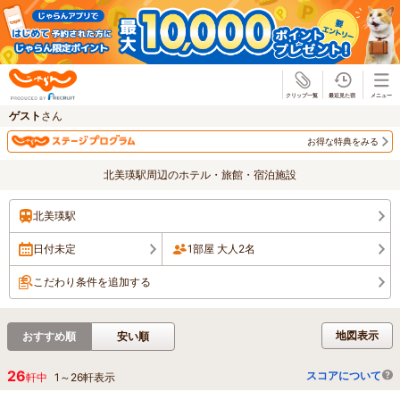
じゃらん
ゲスト
さん
お得な特典をみる
北美瑛駅周辺のホテル・旅館・宿泊施設
北美瑛駅
日付未定
1部屋 大人2名
こだわり条件を追加する
地図表示
おすすめ順
安い順
26
スコアについて
軒中
1
～
26
軒表示