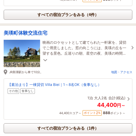
すべての宿泊プランをみる（4件）
美瑛町体験交流住宅
映画のロケセットとして建てられた一軒家を、貸切
でご用意しました。窓の向こうには、美瑛の丘を一
望する景色。丘巡りの朝、星空の夜、美瑛の時間
を、ゆったりと味わってください。
JR美瑛駅から車で10分。
地図・アクセス
【素泊まり】一棟貸切 Villa Biei｜1～8名OK（食事なし）
その他
食事なし
1泊
大人2名
合計(税込)
44,400
円～
888
2
ポイント
%
44,400
スコア～
ポイント～
すべての宿泊プランをみる（1件）