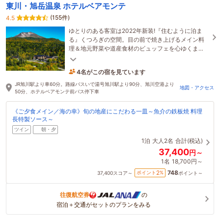
東川・旭岳温泉 ホテルベアモンテ
(155件)
4.5
ゆとりのある客室は2022年新装!『住むように泊ま
る』くつろぎの空間。目の前で焼き上げるメイン料
理＆地元野菜や道産食材のビュッフェを心ゆくま
で。大自然の中で豊かで特別な山の時間をお過ごし
ください。
4名がこの宿を見ています
4時間前に予約されました
JR旭川駅より車60分。路線バスいで湯号旭川駅より90分、旭川空港より
地図・アクセス
50分、ホテルベアモンテ前バス停下車
《ご夕食メイン／海の幸》旬の地産にこだわる一皿～魚介の鉄板焼 料理
長特製ソース～
ツイン
朝・夕
1泊
大人2名
合計(税込)
37,400
円～
1名
18,700円～
748
2
ポイント
%
37,400
スコア～
ポイント～
往復航空券
の
宿泊＋交通がセットのプランをみる