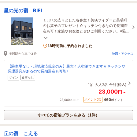
星の光の宿 BIEI
１LDKの広々とした各客室！美瑛サイダーと美瑛町
のお菓子のプレゼント☆キッチン付きなので長期滞
在も可！家族やお友達とぜひご利用ください。※駐車
場なし ※現地決済（現金のみ）となります。
18時間前に予約されました
美瑛駅から車で３分
地図・アクセス
【駐車場なし・現地決済現金のみ】最大４人宿泊できます☆キッチンや
調理器具があるので長期滞在も可能♪
ツイン
食事なし
1泊
大人2名
合計(税込)
23,000
円～
460
2
ポイント
%
23,000
スコア～
ポイント～
すべての宿泊プランをみる（1件）
丘の宿 こえる