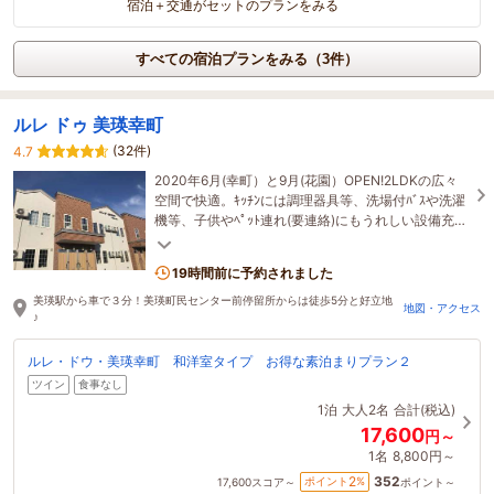
宿泊＋交通がセットのプランをみる
すべての宿泊プランをみる（3件）
ルレ ドゥ 美瑛幸町
(32件)
4.7
2020年6月(幸町）と9月(花園）OPEN!2LDKの広々
空間で快適。ｷｯﾁﾝには調理器具等、洗場付ﾊﾞｽや洗濯
機等、子供やﾍﾟｯﾄ連れ(要連絡)にもうれしい設備充
実。近くのﾚｽﾄﾗﾝや美瑛観光案内も可能！
19時間前に予約されました
美瑛駅から車で３分！美瑛町民センター前停留所からは徒歩5分と好立地
地図・アクセス
♪
ルレ・ドウ・美瑛幸町 和洋室タイプ お得な素泊まりプラン２
ツイン
食事なし
1泊
大人2名
合計(税込)
17,600
円～
1名
8,800円～
352
2
ポイント
%
17,600
スコア～
ポイント～