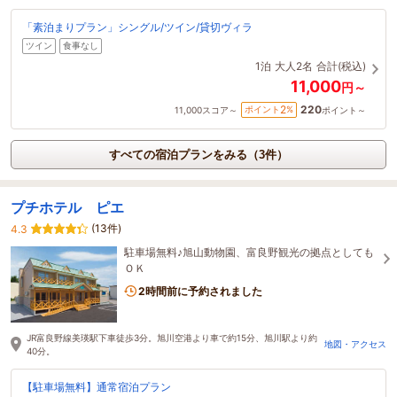
「素泊まりプラン」シングル/ツイン/貸切ヴィラ
ツイン
食事なし
1泊
大人2名
合計(税込)
11,000
円～
220
2
ポイント
%
11,000
スコア～
ポイント～
すべての宿泊プランをみる（3件）
プチホテル ピエ
(13件)
4.3
駐車場無料♪旭山動物園、富良野観光の拠点としても
ＯＫ
2時間前に予約されました
JR富良野線美瑛駅下車徒歩3分。旭川空港より車で約15分、旭川駅より約
地図・アクセス
40分。
【駐車場無料】通常宿泊プラン