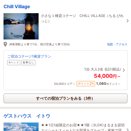
Chill Village
小さな１棟貸コテージ CHILL VILLAGE（ちる びれ
っじ）
JR美瑛駅より車で7分、旭川空港より車で20分
地図・アクセス
ご宿泊コテージ1棟貸プラン
4ベッド
食事なし
1泊
大人2名
合計(税込)
54,000
円～
1,080
2
ポイント
%
54,000
スコア～
ポイント～
すべての宿泊プランをみる（3件）
ゲストハウス イトウ
★★1日1組限定のお宿★★1階（3LDK)まるまる貸切
スペシャルスィートなお部屋をグループ・家族で貸