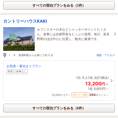
すべての宿泊プランをみる（1件）
カントリーハウスKAKI
セブンスターの木などシャッターポイントたくさ
ん。食事には自家野菜をたっぷり使用。旭川、富良
野間のほぼ中心に位置し、観光に最適です。
Ｊ Ｒ 美瑛町駅からお車にて約 5 分
地図・アクセス
お気楽～素泊まりプラン
和室
食事なし
1泊
大人2名
合計(税込)
13,200
円～
1名
6,600円～
264
2
ポイント
%
13,200
スコア～
ポイント～
すべての宿泊プランをみる（6件）