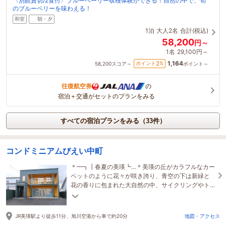
〈別館貸切/2食付〉ブルーベーリー収穫体験ができる！自然の中で、旬
のブルーベリーを味わえる！
和室
朝・夕
1泊
大人2名
合計(税込)
58,200
円～
1名
29,100円～
1,164
2
ポイント
%
58,200
スコア～
ポイント～
往復航空券
の
宿泊＋交通がセットのプランをみる
すべての宿泊プランをみる（33件）
コンドミニアムびえい中町
＊━┓┃春夏の美瑛┗…＊美瑛の丘がカラフルなカー
ペットのように花々が咲き誇り、青空の下は新緑と
花の香りに包まれた大自然の中、サイクリングやト
レッキングなどで美瑛を体感してください。
JR美瑛駅より徒歩11分、旭川空港から車で約20分
地図・アクセス