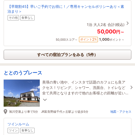
【早期割45】早いご予約でお得に！／専用キャンセルポリシーあり＜素
泊まり＞
その他
食事なし
1泊
大人2名
合計(税込)
50,000
円～
1,000
2
ポイント
%
50,000
スコア～
ポイント～
すべての宿泊プランをみる（5件）
ととのうプレース
美瑛の青い池や、インスタで話題のカフェにも良ア
クセス！リビング、シャワー、洗面台、トイレなど
全て共用となりますので他のお客様との距離が近い
のが特徴です。
旭川空港より車で5分 JR富良野線千代ヶ丘駅より徒歩5分
地図・アクセス
ツインルーム
ツイン
食事なし