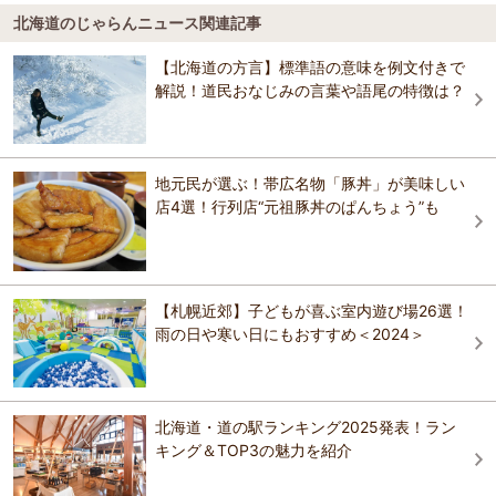
Hostel TOMAR
鹿討駅
もいわ山ロープウェイ
稚内空港
小樽・キロロ・積丹
ホテルムニン富良野(Hotel Munin Furano)
北海道のじゃらんニュース関連記事
新富良野プリンスホテル
ふらのガーデンカフェ
5.0
学田駅
北海道神宮
中標津空港（根室中標津空港）
網走・北見・知床
【北海道の方言】標準語の意味を例文付きで
天然温泉 紫雲の湯 ラビスタ富良野ヒルズ(ドーミー
新富良野プリンスホテル
ふらのガーデンカフェ営業のご案内 ※本年度の営業は5月から「アスパ
解説！道民おなじみの言葉や語尾の特徴は？
インチェーン)
クラブメッド北海道トマム
ラづくし」ランチメニューからスタート ※夏はふらのメロン食べ放題を
二条市場
紋別空港（オホーツク紋別空港）
帯広・十勝
開催します
民宿あきば
クラブメッド北海道トマム
おすすめの観光スポットガイドを見る
Hostel TOMAR
利尻空港
定山渓
地元民が選ぶ！帯広名物「豚丼」が美味しい
Ak star ホテル
店4選！行列店“元祖豚丼のぱんちょう”も
富良野ホテル Furano Hotel
礼文空港
洞爺・登別・苫小牧
富良野ホテル Furano Hotel
石邸 富良野
丘珠空港（札幌飛行場）
石狩・空知・千歳
十勝岳温泉 湯元 凌雲閣
十勝岳温泉 湯元 凌雲閣
【札幌近郊】子どもが喜ぶ室内遊び場26選！
稚内・留萌
雨の日や寒い日にもおすすめ＜2024＞
Rising Sun Furano
Rising Sun Furano
ニセコ・ルスツ
大地の宿 じょう舎
大地の宿 じょう舎
日高・えりも
北海道・道の駅ランキング2025発表！ラン
キング＆TOP3の魅力を紹介
ホテルナトゥールヴァルト富良野
離島（利尻・礼文・天売・焼尻）