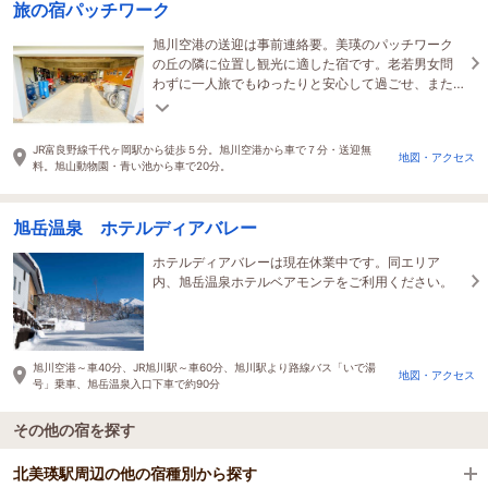
旅の宿パッチワーク
旭川空港の送迎は事前連絡要。美瑛のパッチワーク
の丘の隣に位置し観光に適した宿です。老若男女問
わずに一人旅でもゆったりと安心して過ごせ、また
ここで過ごしたいと思っていただける宿をめざして
います。
JR富良野線千代ヶ岡駅から徒歩５分。旭川空港から車で７分・送迎無
地図・アクセス
料。旭山動物園・青い池から車で20分。
旭岳温泉 ホテルディアバレー
ホテルディアバレーは現在休業中です。同エリア
内、旭岳温泉ホテルベアモンテをご利用ください。
旭川空港～車40分、JR旭川駅～車60分、旭川駅より路線バス「いで湯
地図・アクセス
号」乗車、旭岳温泉入口下車で約90分
その他の宿を探す
北美瑛駅周辺の他の宿種別から探す