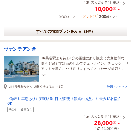
1泊
大人2名
合計(税込)
10,000
円～
200
2
ポイント
%
10,000
スコア～
ポイント～
すべての宿泊プランをみる（1件）
ヴァンテアン舎
JR美瑛駅より徒歩1分の距離にあり観光に大変便利な
場所！完全非対面のセルフチェックイン、チェック
アウトを導入。やり取りはすべてメッセージ対応と
なり、鍵もスマートロックとなります。
JR美瑛駅徒歩1分、旭川空港より車で15分
地図・アクセス
《無料駐車場あり》美瑛駅前1日1組限定！観光の拠点に！ 最大12名宿泊
OK
その他
食事なし
1泊
大人2名
合計(税込)
28,000
円～
1名
14,000円～