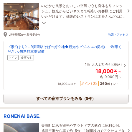
のどかな風景とおいしい空気で心も身体もリフレッ
シュ。観光からビジネスまで幅広いお客様にご利用
いただけます。併設のレストランは木をふんだんに
使っており手作り料理でいつも最高のおもてなし。
JR美瑛駅から徒歩約1分
地図・アクセス
《素泊まり》JR美瑛駅そばの好立地◆観光やビジネスの拠点にご利用く
ださい♪無料駐車場完備
ツイン
食事なし
1泊
大人2名
合計(税込)
18,000
円～
1名
9,000円～
360
2
ポイント
%
18,000
スコア～
ポイント～
すべての宿泊プランをみる（9件）
RONENAI BASE.
美瑛町にある観光やアウトドアの拠点に便利な宿。
旭川空港から車で約15分、1時間以内でアクセスでき