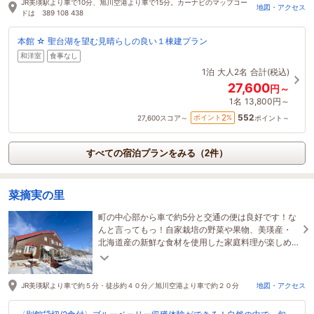
JR美瑛駅より車で10分、旭川空港より車で15分。カーナビのマップコー
地図・アクセス
ドは 389 108 438
本館 ☆ 聖台湖を望む見晴らしの良い１棟建プラン
和洋室
食事なし
1泊
大人2名
合計(税込)
27,600
円～
1名
13,800円～
552
2
ポイント
%
27,600
スコア～
ポイント～
すべての宿泊プランをみる（2件）
菜摘実の里
町の中心部から車で約5分と交通の便は良好です！な
んと言ってもっ！自家栽培の野菜や果物、美瑛産・
北海道産の新鮮な食材を使用した家庭料理が楽しめ
ます♪
JR美瑛駅より車で約５分・徒歩約４０分／旭川空港より車で約２０分
地図・アクセス