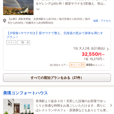
るゲレンデは6か所！個室サウナを2室備え、登山や
スノボ後に整い、地元食材の食事も楽しめます。
【お車】JR富良野線・北美瑛駅から約10分／旭川空港から約20分／旭川
地図・アクセス
市から約30分／札幌市から約2時間30分
【夕朝食+サウナ付き】薪サウナで整え、北海道の恵みで身体を満たす
プラン！
ツイン
朝・夕
1泊
大人2名
合計(税込)
32,550
円～
1名
16,275円～
650
2
ポイント
%
32,550
スコア～
ポイント～
すべての宿泊プランをみる（27件）
美瑛コンフォートハウス
美瑛駅より徒歩３分！充実した設備のお部屋でゆっ
くりと快適な時間をお過ごしいただけます、周りに
はレストランやカフェ・居酒屋などもありとても便