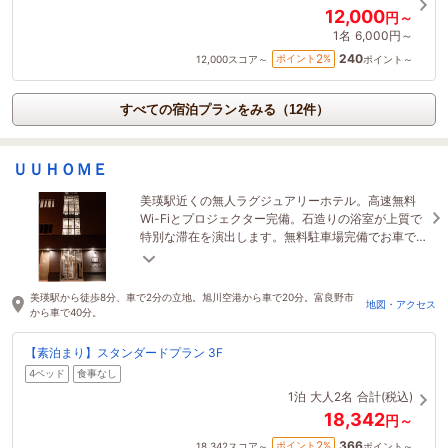
12,000
円～
1名
6,000円～
240
2
ポイント
%
12,000
スコア～
ポイント～
すべての宿泊プランをみる（12件）
ＵＵＨＯＭＥ
美瑛駅近くの無人ラグジュアリーホテル。高速無料
Wi-Fiとプロジェクター完備。石造りの浴室が上質で
特別な滞在を演出します。無料駐車場完備でお車で
も安心してお越しいただけます。
美瑛駅から徒歩8分、車で2分の立地。旭川空港から車で20分。富良野市
地図・アクセス
から車で40分。
【素泊まり】スタンダードプラン 3F
4ベッド
食事なし
1泊
大人2名
合計(税込)
18,342
円～
366
2
ポイント
%
18,342
スコア～
ポイント～