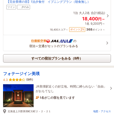
【完全禁煙の宿】1泊夕食付 イブニングプラン（朝食無し）
ツイン
夕のみ
1泊
大人2名
合計(税込)
18,400
円～
1名
9,200円～
368
2
ポイント
%
18,400
スコア～
ポイント～
往復航空券
の
宿泊＋交通がセットのプランをみる
すべての宿泊プランをみる（8件）
フォテージイン美瑛
(9件)
4.3
JR美瑛駅近くの好立地。時間に縛られない「自由」
がおもてなし
1名がこの宿を見ています
14時間前に予約されました
北海道上川郡美瑛町大町２－２－２１
地図・アクセス