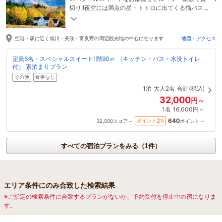
切り!!夜空には満点の星・トトロに出てくる猫バス・
虫たち・カエルの合唱・ノスタルジックな世界
空港・駅に近く旭川・美瑛・富良野の周辺観光地の中心に在ります
地図・アクセス
定員6名・スペシャルスイート1階90㎡ （キッチン・バス・水洗トイレ
付） 素泊まりプラン
その他
食事なし
1泊
大人2名
合計(税込)
32,000
円～
1名
16,000円～
640
2
ポイント
%
32,000
スコア～
ポイント～
すべての宿泊プランをみる（1件）
エリア条件にのみ合致した検索結果
※ご指定の検索条件に合致するプランがないか、予約受付を停止中の宿になりま
す。