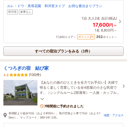
ルレ・ドウ・美瑛花園 和洋室タイプ お得な素泊まりプラン
和洋室
食事なし
1泊
大人2名
合計(税込)
17,600
円～
1名
8,800円～
352
2
ポイント
%
17,600
スコア～
ポイント～
すべての宿泊プランをみる（1件）
くつろぎの宿 結び家
(130件)
4.8
【あなたの旅のひとときを全力でお手伝い】夫婦で
明るく楽しく営業している全4部屋の小さな民宿で
す。（シングルルーム2部屋有）一人旅・カップル・
ご夫婦で..旅行やお仕事等、お気軽にご利用下さい。
7時間前に予約されました
美瑛駅より徒歩10分（およそ800m）。旭川空港より車で15分（およそ1
地図・アクセス
0km）。マップコード：389 041 235。