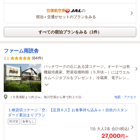
往復航空券
の
宿泊＋交通がセットのプランをみる
すべての宿泊プランをみる（1件）
ファーム雨読舎
(64件)
5.0
パッチワークの丘にある貸コテージ。オーナーは有
機栽培農家。野菜収穫時期（５月頃～）にはウエル
カムベジタブルをプレゼント。冷蔵庫、電子レン
ジ、調理器具完備。丘巡りの拠点に。冬は満天の星
空も。
ＪＲ美瑛駅より約２㎞。旭川空港から車で約２０分。
地図・アクセス
１棟貸切コテージ「空」【定員６人】お食事持ち込みｏｒ自炊のスタン
ダード素泊まりプラン
和洋室
食事なし
1泊
大人2名
合計(税込)
27,000
円～