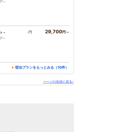
コア～
29,700
-円
円～
ト～
コア～
宿泊プランをもっとみる（10件）
ページの先頭に戻る↑