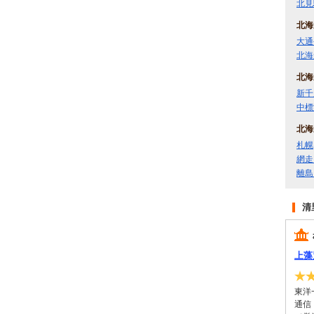
北見
北海
大通
北海
北海
新千
中標
北海
札幌
網走
離島
清
上藻
東洋
通信