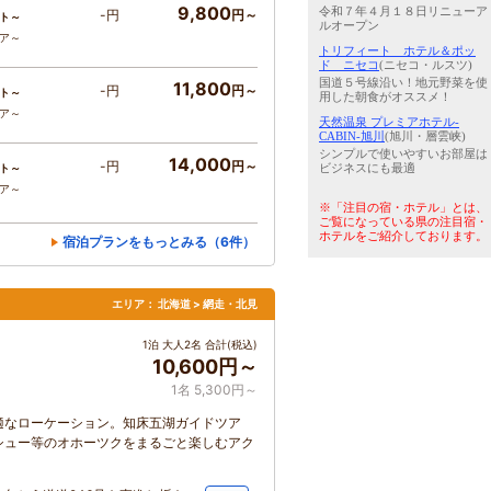
9,800
令和７年４月１８日リニューア
-円
円～
ト～
ルオープン
コア～
トリフィート ホテル＆ポッ
ド ニセコ
(ニセコ・ルスツ)
国道５号線沿い！地元野菜を使
11,800
-円
円～
ト～
用した朝食がオススメ！
コア～
天然温泉 プレミアホテル-
CABIN-旭川
(旭川・層雲峡)
シンプルで使いやすいお部屋は
14,000
-円
円～
ビジネスにも最適
ト～
コア～
※「注目の宿・ホテル」とは、
ご覧になっている県の注目宿・
ホテルをご紹介しております。
宿泊プランをもっとみる（6件）
エリア：
北海道 > 網走・北見
1泊 大人2名 合計(税込)
10,600円～
1名 5,300円～
適なローケーション。知床五湖ガイドツア
シュー等のオホーツクをまるごと楽しむアク