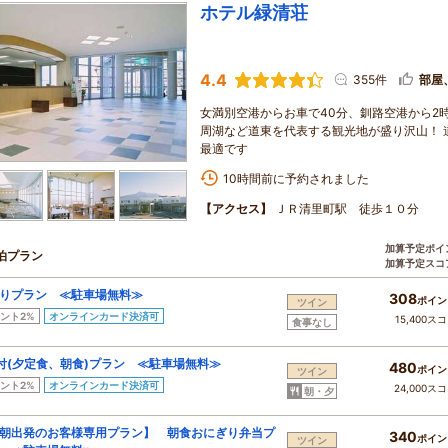
ホテル緑清荘
4.4
355件
部屋
女満別空港からお車で40分、釧路空港から2
周湖など道東を代表する観光地が盛り沢山！ 
最適です
10時間前に予約されました
【アクセス】
ＪＲ清里町駅 徒歩１０分
加算予定ポイ
泊プラン
加算予定スコ
りプラン ≪駐車場無料≫
308
ポイン
ツイン
ント2%
オンラインカード決済可
15,400ス
食事なし
付(夕定食、朝食)プラン ≪駐車場無料≫
480
ポイン
ツイン
ント2%
オンラインカード決済可
24,000ス
朝・夕
朝出発のお客様専用プラン】 朝食おにぎり弁当プ
340
ポイン
ツイン