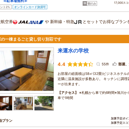
 ≪駐車場無料≫
17,000ス
朝のみ
ント2%
オンラインカード決済可
復航空券
や
新幹線・特急
とセットでお得なプラン
床の一棟まるごと貸し切り別荘です
来運水の学校
4.4
55件
部屋、
お部屋の総面積は58㎡(32畳)ビジネスホテル
近隣に温泉施設が多数あり。 キッチンに調理
ーが出来ます。
【アクセス】
※札幌から車で約6時間※旭川か
車で1時間
加算予定ポイ
泊プラン
加算予定スコ