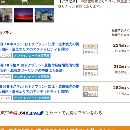
【アクセス】
JR清里町駅より2.7㎞。斜里岳
登りきった右側にあります。
加算予定ポイ
泊プラン
加算予定スコ
泊り■ホステル おトクプラン♪ 知床・道東観光の拠
224
ポイン
トリプル
♪知床・清里エリアのアクティビティも満喫♪
11,200ス
食事なし
ント2%
オンラインカード決済専用
泊り■ 2輪車 おトクプラン♪ 屋根付駐輪場完備で愛
212
ポイン
トリプル
安心 ♪ 北海道ツーリングの中継にも最適♪
10,600ス
食事なし
ント2%
オンラインカード決済専用
食付■ホステル おトクプラン♪ 知床・道東観光の拠
282
ポイン
トリプル
♪知床・清里エリアのアクティビティも満喫♪
14,140ス
朝のみ
ント2%
オンラインカード決済専用
復航空券
とセットでお得なプランをみる