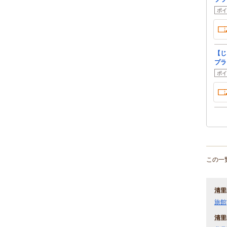
ポイ
【じ
プラ
ポイ
この一
清里
旅館
清里