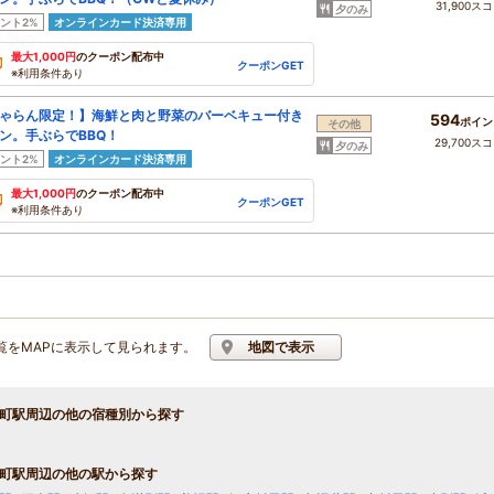
31,900ス
夕のみ
ント2%
オンラインカード決済専用
最大1,000円
のクーポン配布中
クーポンGET
※利用条件あり
ゃらん限定！】海鮮と肉と野菜のバーベキュー付き
594
ポイン
その他
ン。手ぶらでBBQ！
29,700ス
夕のみ
ント2%
オンラインカード決済専用
最大1,000円
のクーポン配布中
クーポンGET
※利用条件あり
覧をMAPに表示して見られます。
地図で表示
町駅周辺の他の宿種別から探す
町駅周辺の他の駅から探す