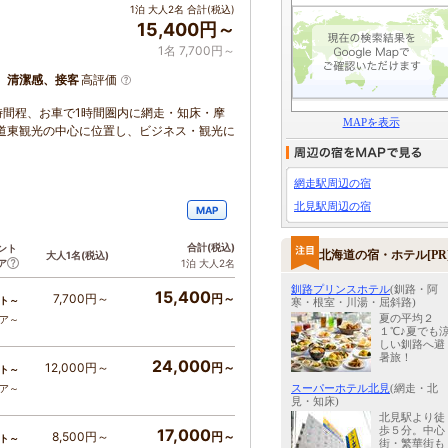
1泊 大人2名 合計(税込)
15,400円～
1名 7,700円～
、清潔感、接客
高評価
時間程、お車で1時間圏内に網走・知床・摩
MAPを表示
道東観光の中心に位置し、ビジネス・観光に
網走駅周辺の宿
北見駅周辺の宿
MAP
合計
(税込)
ント
北海道の宿・ホテル[PR
大人1名
(税込)
ア
1泊 大人2名
釧路プリンスホテル
(釧路・阿
15,400
7,700円～
円～
ト～
寒・根室・川湯・屈斜路)
夏の平均２
コア～
１℃♪夏でも
しい釧路へ避
暑旅！
24,000
12,000円～
円～
ト～
スーパーホテル北見
(網走・北
コア～
見・知床)
北見駅より徒
歩５分。中心
17,000
8,500円～
円～
ト～
街・繁華街も