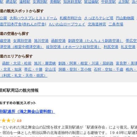
駅
網走駅
遠軽駅
女満別駅
美幌駅
知床斜里駅
留辺蘂駅
中斜里駅
止別駅
浜
道の観光スポットから探す
公園
大和ハウスプレミストドーム
札幌市時計台
さっぽろテレビ塔
円山動物園
道庁旧本庁舎(赤れんが庁舎)
もいわ山ロープウェイ
北海道神宮
二条市場
道の空港から探す
歳空港
女満別空港
旭川空港
函館空港
釧路空港（たんちょう釧路空港）
帯広空
津空港（根室中標津空港）
紋別空港（オホーツク紋別空港）
利尻空港
礼文空港
道のエリアから探す
函館・大沼・松前
旭川・層雲峡
釧路・阿寒・根室・川湯・屈斜路
富良野・美
・北見・知床
帯広・十勝
定山渓
洞爺・登別・苫小牧
石狩・空知・千歳
稚内・
（利尻・礼文・天売・焼尻）
里町駅周辺の観光情報
別駅逓所（鴻之舞金山資料館）
4.0
一といわれた鴻之舞金山の記憶を残す上藻別駅逓が「駅逓保存会」により復元。駅
・宿泊を一体とした明治以降の北海道独特の制度による建物です。 1９４0年に駅逓