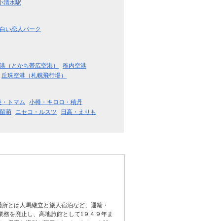
小清水駅
白い恋人パーク
港（とかち帯広空港）
稚内空港
丘珠空港（札幌飛行場）
瑛・トマム
小樽・キロロ・積丹
留萌
ニセコ・ルスツ
日高・えりも
逓所とは人馬継立と旅人宿泊など、運輸・
業務を廃止し、高地旅館として1９４９年ま