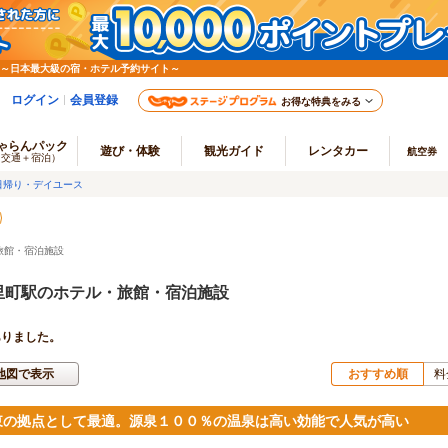
 ～日本最大級の宿・ホテル予約サイト～
ログイン
会員登録
お得な特典をみる
ゃらんパック
遊び・体験
観光ガイド
レンタカー
航空券
（交通＋宿泊）
日帰り・デイユース
旅館・宿泊施設
里町駅のホテル・旅館・宿泊施設
ありました。
地図で表示
おすすめ順
料
東の拠点として最適。源泉１００％の温泉は高い効能で人気が高い