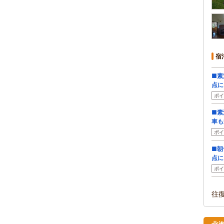
宿
■素
点に
ポイ
■素
車も
ポイ
■朝
点に
ポイ
往