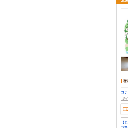
北
宿
コテ
ポイ
【じ
プラ