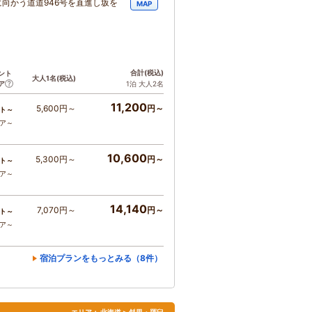
に向かう道道946号を直進し坂を
MAP
合計
(税込)
ント
大人1名
(税込)
ア
1泊 大人2名
11,200
5,600円～
円～
ト～
コア～
10,600
5,300円～
円～
ト～
コア～
14,140
7,070円～
円～
ト～
コア～
宿泊プランをもっとみる（8件）