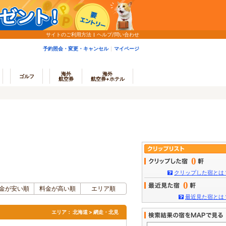
サイトのご利用方法
ヘルプ/問い合わせ
予約照会・変更・キャンセル
マイページ
海外
海外
ゴルフ
航空券
航空券+ホテル
0
クリップした宿とは
0
金が安い順
料金が高い順
エリア順
最近見た宿とは
エリア：
北海道 > 網走・北見