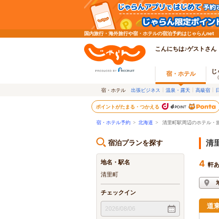
国内旅行・海外旅行や宿・ホテルの宿泊予約はじゃらんnet
こんにちは♪ゲストさん
じ
宿・ホテル
宿・ホテル
出張ビジネス
温泉・露天
高級宿
ポイントがたまる・つかえる
宿・ホテル予約
>
北海道
>
清里町駅周辺のホテル・
宿泊プランを探す
清
地名・駅名
4
軒
清里町
チェックイン
道