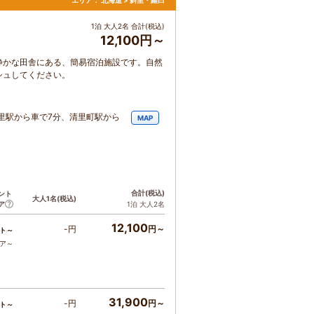
エリア：
北海道 > 斜里・羅臼
1泊 大人2名 合計(税込)
12,100円～
静かな田舎にある、簡易宿泊施設です。自然
シュしてください。
里駅から車で7分、清里町駅から
MAP
合計
(税込)
ント
大人1名
(税込)
ア
1泊 大人2名
12,100
-円
円～
ト～
コア～
31,900
-円
円～
ト～