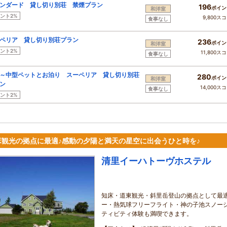
ンダード 貸し切り別荘 禁煙プラン
196
ポイン
和洋室
ント2%
9,800ス
食事なし
ペリア 貸し切り別荘プラン
236
ポイン
和洋室
ント2%
11,800ス
食事なし
～中型ペットとお泊り スーペリア 貸し切り別荘
280
ポイン
和洋室
ン
14,000ス
食事なし
ント2%
床観光の拠点に最適♪感動の夕陽と満天の星空に出会うひと時を♪
清里イーハトーヴホステル
知床・道東観光・斜里岳登山の拠点として最
ー・熱気球フリーフライト・神の子池スノー
ティビティ体験も満喫できます。