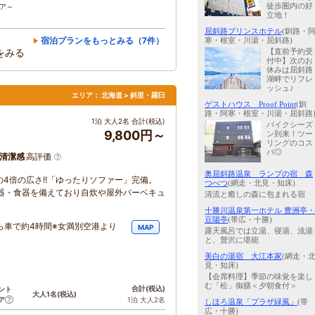
徒歩圏内の好
コア～
立地！
屈斜路プリンスホテル
(釧路・
宿泊プランをもっとみる（7件）
寒・根室・川湯・屈斜路)
をみる
【直前予約受
付中】次のお
休みは屈斜路
湖畔でリフレ
ッシュ♪
エリア：
北海道 > 斜里・羅臼
ゲストハウス Proof Point
(釧
路・阿寒・根室・川湯・屈斜路
1泊 大人2名 合計(税込)
バイクシーズ
9,800円～
ン到来！ツー
リングのコス
パ◎
清潔感
高評価
奥屈斜路温泉 ランプの宿 森
の4倍の広さ!!「ゆったりソファー」完備。
つべつ
(網走・北見・知床)
器・食器を備えており自炊や屋外バーベキュ
清流と癒しの森に包まれる宿
十勝川温泉第一ホテル 豊洲亭・
豆陽亭
(帯広・十勝)
ら車で約4時間※女満別空港より
MAP
露天風呂では立湯、寝湯、浅湯
と、贅沢に堪能
美白の湯宿 大江本家
(網走・
見・知床)
【会席料理】季節の味覚を楽し
む「松」御膳＜夕朝食付＞
合計
(税込)
ント
大人1名
(税込)
ア
1泊 大人2名
しほろ温泉「プラザ緑風」
(帯
広・十勝)