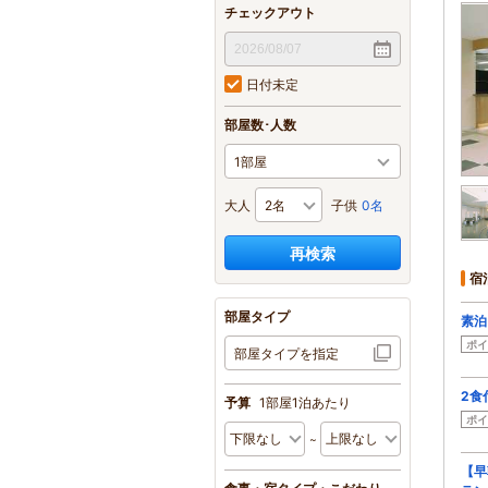
チェックアウト
日付未定
部屋数･人数
大人
子供
0名
再検索
宿
部屋タイプ
素泊
ポイ
部屋タイプを指定
2食
予算
1部屋1泊あたり
ポイ
【早