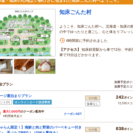
海道・知床の心地よい静けさに包まれた知床ごんた村へようこそ。
知床ごんた村
ようこそ、知床ごんた村へ。北海道・知床の
の中でゆったりと過ごし、心と体をリフレッ
6時間前に予約されました
【アクセス】
知床斜里駅から車で12分、中斜
車で15分ほどかかります。
加算予定ポイ
泊プラン
加算予定スコ
ージ素泊まりプラン
242
ポイン
その他
ント2%
オンラインカード決済専用
12,100ス
食事なし
最大1,000円
のクーポン配布中
クーポンGET
※利用条件あり
ゃらん限定！】海鮮と肉と野菜のバーベキュー付き
638
ポイン
その他
ン。手ぶらでBBQ！（GWと夏休み）