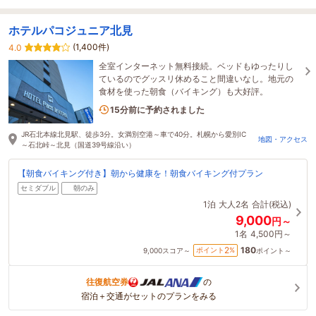
ホテルパコジュニア北見
(1,400件)
4.0
全室インターネット無料接続。ベッドもゆったりし
ているのでグッスリ休めること間違いなし。地元の
食材を使った朝食（バイキング）も大好評。
1名がこの宿を見ています
15分前に予約されました
JR石北本線北見駅、徒歩3分。女満別空港～車で40分。札幌から愛別IC
地図・アクセス
～石北峠～北見（国道39号線沿い）
【朝食バイキング付き】朝から健康を！朝食バイキング付プラン
セミダブル
朝のみ
1泊
大人2名
合計(税込)
9,000
円～
1名
4,500円～
180
2
ポイント
%
9,000
スコア～
ポイント～
往復航空券
の
宿泊＋交通がセットのプランをみる