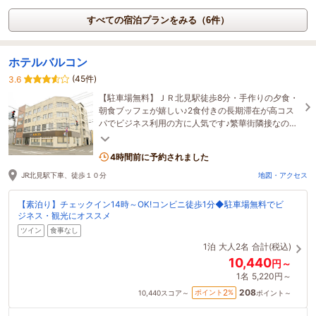
すべての宿泊プランをみる（6件）
ホテルバルコン
(45件)
3.6
【駐車場無料】ＪＲ北見駅徒歩8分・手作りの夕食・
朝食ブッフェが嬉しい♪2食付きの長期滞在が高コス
パでビジネス利用の方に人気です♪繁華街隣接なので
夕食後の一杯もハシゴ酒ＯＫ！最寄りコンビニまで1
分
4時間前に予約されました
JR北見駅下車、徒歩１０分
地図・アクセス
【素泊り】チェックイン14時～OK!コンビニ徒歩1分◆駐車場無料でビ
ジネス・観光にオススメ
ツイン
食事なし
1泊
大人2名
合計(税込)
10,440
円～
1名
5,220円～
208
2
ポイント
%
10,440
スコア～
ポイント～