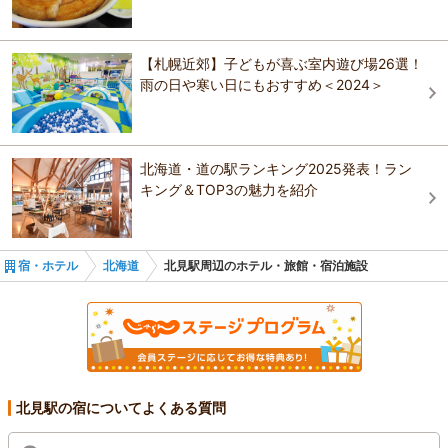
丘珠空港（札幌飛行場）
石狩・空知・千歳
紋別セントラルホテル
北こぶし知床 ホテル＆リゾート
【札幌近郊】子どもが喜ぶ室内遊び場26選！
稚内・留萌
雨の日や寒い日にもおすすめ＜2024＞
北こぶし知床 ホテル＆リゾート
レンブラントリゾート知床
ニセコ・ルスツ
リブマックスリゾート知床シーフロント
ザ・サンセット知床
日高・えりも
北海道・道の駅ランキング2025発表！ラン
キング＆TOP3の魅力を紹介
ザ・サンセット知床
離島（利尻・礼文・天売・焼尻）
宿・ホテル
北海道
北見駅周辺のホテル・旅館・宿泊施設
北見駅の宿についてよくある質問