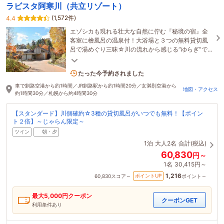
ラビスタ阿寒川（共立リゾート）
(1,572件)
4.4
エゾシカも現れる壮大な自然に佇む『秘境の宿』全
客室に檜風呂の温泉付！大浴場と３つの無料貸切風
呂で湯めぐり三昧☆川の流れから感じる“ゆらぎ”で
非日常体験を。
2名がこの宿を見ています
たった今予約されました
車で釧路空港から約1時間／JR釧路駅から約1時間20分／女満別空港から
地図・アクセス
約1時間30分／札幌から約4時間30分
【スタンダード】川側確約☆3種の貸切風呂がいつでも無料！【ポイン
ト２倍】～じゃらん限定～
ツイン
朝・夕
1泊
大人2名
合計(税込)
60,830
円～
1名
30,415円～
1,216
ポイントUP
60,830
スコア～
ポイント～
最大
5,000
円クーポン
クーポンGET
利用条件あり