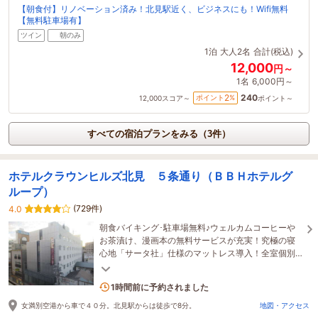
【朝食付】リノベーション済み！北見駅近く、ビジネスにも！Wifi無料
【無料駐車場有】
ツイン
朝のみ
1泊
大人2名
合計(税込)
12,000
円～
1名
6,000円～
240
2
ポイント
%
12,000
スコア～
ポイント～
すべての宿泊プランをみる（3件）
ホテルクラウンヒルズ北見 ５条通り（ＢＢＨホテルグ
ループ）
(729件)
4.0
朝食バイキング･駐車場無料♪ウェルカムコーヒーや
お茶漬け、漫画本の無料サービスが充実！究極の寝
心地「サータ社」仕様のマットレス導入！全室個別
空調！
2名がこの宿を見ています
1時間前に予約されました
女満別空港から車で４０分。北見駅からは徒歩で8分。
地図・アクセス