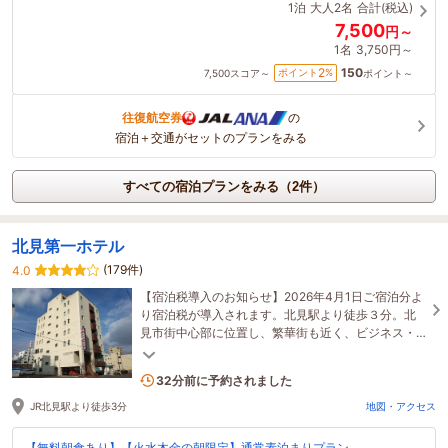
1泊
大人2名
合計(税込)
7,500
円～
1名
3,750円～
150
2
ポイント
%
7,500
スコア～
ポイント～
往復航空券
の
宿泊＋交通がセットのプランをみる
すべての宿泊プランをみる（2件）
北見第一ホテル
(179件)
4.0
【宿泊税導入のお知らせ】2026年4月1日ご宿泊分よ
り宿泊税が導入されます。北見駅より徒歩３分。北
見市街中心部に位置し、繁華街も近く、ビジネス・
観光・ツーリングの拠点として最高の利便性。
1名がこの宿を見ています
32分前に予約されました
JR北見駅より徒歩3分
地図・アクセス
【無料朝食あり】【火水木金の朝限定】通常素泊まりプラン