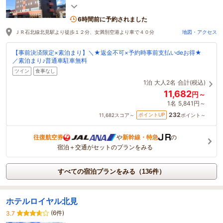
アットホームなスタッフがお待ちしております
(o^―^o)
6時間前に予約されました
ＪＲ石北線北見駅より徒歩１２分、女満別空港より車で４０分
地図・アクセス
【事前決済限定×素泊まり】＼★返金不可×予約時事前支払いdeお得★
／素泊まり♪普通車駐車無料
ツイン
食事なし
1泊
大人2名
合計(税込)
11,682
円～
1名
5,841円～
232
ポイントUP
11,682
スコア～
ポイント～
往復航空券
や
新幹線・特急
の
宿泊＋交通がセットのプランをみる
すべての宿泊プランをみる（136件）
ホテルロイヤル北見
(6件)
3.7