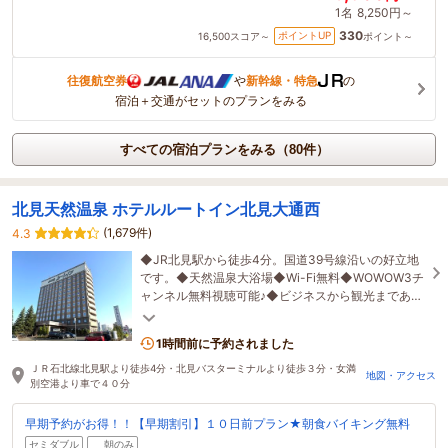
1名
8,250円～
330
ポイントUP
16,500
スコア～
ポイント～
往復航空券
や
新幹線・特急
の
宿泊＋交通がセットのプランをみる
すべての宿泊プランをみる（80件）
北見天然温泉 ホテルルートイン北見大通西
(1,679件)
4.3
◆JR北見駅から徒歩4分。国道39号線沿いの好立地
です。◆天然温泉大浴場◆Wi-Fi無料◆WOWOW3チ
ャンネル無料視聴可能♪◆ビジネスから観光まであら
ゆるシーンでご利用ください
1時間前に予約されました
ＪＲ石北線北見駅より徒歩4分・北見バスターミナルより徒歩３分・女満
地図・アクセス
別空港より車で４０分
早期予約がお得！！【早期割引】１０日前プラン★朝食バイキング無料
セミダブル
朝のみ