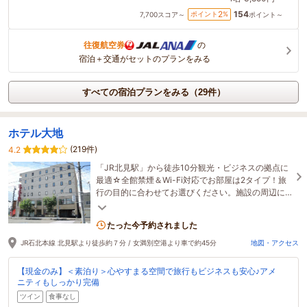
154
2
ポイント
%
7,700
スコア～
ポイント～
往復航空券
の
宿泊＋交通がセットのプランをみる
すべての宿泊プランをみる（29件）
ホテル大地
(219件)
4.2
「JR北見駅」から徒歩10分観光・ビジネスの拠点に
最適☆全館禁煙＆Wi-Fi対応でお部屋は2タイプ！旅
行の目的に合わせてお選びください。施設の周辺に
は飲食店多数なので夜の飲み歩きが楽しいエリアで
す。
たった今予約されました
JR石北本線 北見駅より徒歩約７分 / 女満別空港より車で約45分
地図・アクセス
【現金のみ】＜素泊り＞心やすまる空間で旅行もビジネスも安心♪アメ
ニティもしっかり完備
ツイン
食事なし