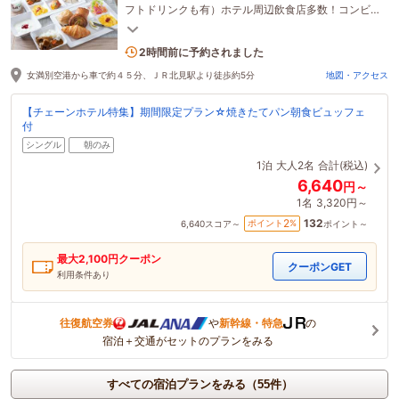
フトドリンクも有）ホテル周辺飲食店多数！コンビ
ニまで徒歩１分！北見駅徒歩５分の好立地！
3名がこの宿を見ています
2時間前に予約されました
女満別空港から車で約４５分、ＪＲ北見駅より徒歩約5分
地図・アクセス
【チェーンホテル特集】期間限定プラン☆焼きたてパン朝食ビュッフェ
付
シングル
朝のみ
1泊
大人2名
合計(税込)
6,640
円～
1名
3,320円～
132
2
ポイント
%
6,640
スコア～
ポイント～
最大
2,100
円クーポン
クーポンGET
利用条件あり
往復航空券
や
新幹線・特急
の
宿泊＋交通がセットのプランをみる
すべての宿泊プランをみる（55件）