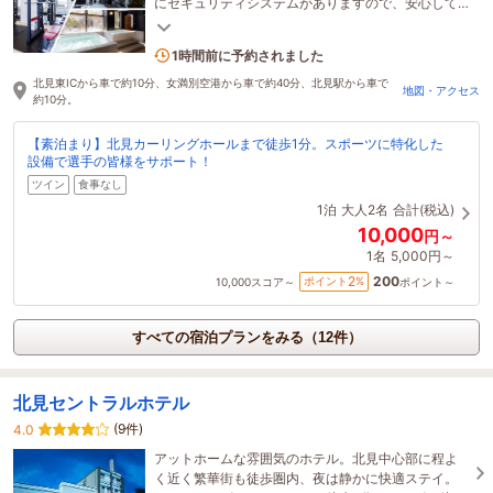
にセキュリティシステムがありますので、安心して
お過ごしいただけます。
2名がこの宿を見ています
1時間前に予約されました
北見東ICから車で約10分、女満別空港から車で約40分、北見駅から車で
地図・アクセス
約10分。
【素泊まり】北見カーリングホールまで徒歩1分。スポーツに特化した
設備で選手の皆様をサポート！
ツイン
食事なし
1泊
大人2名
合計(税込)
10,000
円～
1名
5,000円～
200
2
ポイント
%
10,000
スコア～
ポイント～
すべての宿泊プランをみる（12件）
北見セントラルホテル
(9件)
4.0
アットホームな雰囲気のホテル。北見中心部に程よ
く近く繁華街も徒歩圏内、夜は静かに快適ステイ。