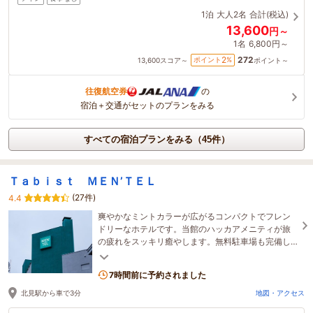
1泊
大人2名
合計(税込)
13,600
円～
1名
6,800円～
272
2
ポイント
%
13,600
スコア～
ポイント～
往復航空券
の
宿泊＋交通がセットのプランをみる
すべての宿泊プランをみる（45件）
Ｔａｂｉｓｔ ＭＥＮ’ＴＥＬ
(27件)
4.4
爽やかなミントカラーが広がるコンパクトでフレン
ドリーなホテルです。当館のハッカアメニティが旅
の疲れをスッキリ癒やします。無料駐車場も完備し
ており、お車でのビジネスや観光の拠点にぴったり
です。
7時間前に予約されました
北見駅から車で3分
地図・アクセス