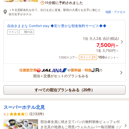
2名がこの宿を見ています
11分前に予約されました
ＪＲ北見駅改札を出て、出口を左に直進。駅前の大通りを左手に進むと
地図・アクセス
前方右手がホテル
自由きままな Comfort stay ◆彩り豊かな朝食無料サービス◆◆
ツイン
朝のみ
1泊
大人2名
合計(税込)
7,500
円～
1名
3,750円～
150
2
ポイント
%
7,500
スコア～
ポイント～
往復航空券
や
新幹線・特急
の
宿泊＋交通がセットのプランをみる
すべての宿泊プランをみる（20件）
スーパーホテル北見
(2,132件)
4.2
宿泊者全員に焼き立てパンの無料朝食ビュッフェ付
き北見の地酒もご用意♪ウェルカムバー毎日開催（ソ