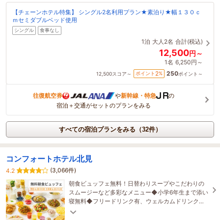
【チェーンホテル特集】 シングル2名利用プラン★素泊り★幅１３０ｃ
ｍセミダブルベッド使用
シングル
食事なし
1泊
大人2名
合計(税込)
12,500
円～
1名
6,250円～
250
2
ポイント
%
12,500
スコア～
ポイント～
往復航空券
や
新幹線・特急
の
宿泊＋交通がセットのプランをみる
すべての宿泊プランをみる（32件）
コンフォートホテル北見
(3,066件)
4.2
朝食ビュッフェ無料！日替わりスープやこだわりの
スムージーなど多彩なメニュー◆小学6年生まで添い
寝無料◆フリードリンク有、ウェルカムドリンクサ
ービス