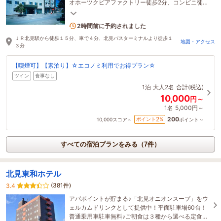
オホーツクビアファクトリー徒歩2分、コンビニ徒歩
3分。駐車場無料・Wi-Fi無料。観光や長期滞在にも
◎
3名がこの宿を見ています
2時間前に予約されました
ＪＲ北見駅から徒歩１５分、車で４分、北見バスターミナルより徒歩１
地図・アクセス
３分
【喫煙可】【素泊り】☆エコノミ利用でお得プラン☆
ツイン
食事なし
1泊
大人2名
合計(税込)
10,000
円～
1名
5,000円～
200
2
ポイント
%
10,000
スコア～
ポイント～
すべての宿泊プランをみる（7件）
北見東和ホテル
(381件)
3.4
アパポイントが貯まる♪「北見オニオンスープ」をウ
ェルカムドリンクとして提供中！平面駐車場60台！
普通乗用車駐車無料♪ご朝食は３種から選べる定食！