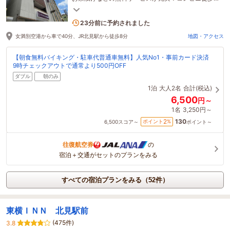
分。
1名がこの宿を見ています
23分前に予約されました
女満別空港から車で40分、JR北見駅から徒歩8分
地図・アクセス
【朝食無料バイキング・駐車代普通車無料】人気No1・事前カード決済
9時チェックアウトで通常より500円OFF
ダブル
朝のみ
1泊
大人2名
合計(税込)
6,500
円～
1名
3,250円～
130
2
ポイント
%
6,500
スコア～
ポイント～
往復航空券
の
宿泊＋交通がセットのプランをみる
すべての宿泊プランをみる（52件）
東横ＩＮＮ 北見駅前
(475件)
3.8