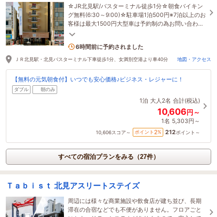
☆JR北見駅/バスターミナル徒歩1分☆朝食バイキン
グ無料(6:30～9:00)☆駐車場1泊500円※7泊以上のお
客様は最大1500円大型車は予約制の為お問い合わせ
下さい
1名がこの宿を見ています
6時間前に予約されました
ＪＲ北見駅・北見バスターミナル下車徒歩1分、女満別空港より車40分
地図・アクセス
【無料の元気朝食付】いつでも安心価格♪ビジネス・レジャーに！
ダブル
朝のみ
1泊
大人2名
合計(税込)
10,606
円～
1名
5,303円～
212
2
ポイント
%
10,606
スコア～
ポイント～
すべての宿泊プランをみる（27件）
Ｔａｂｉｓｔ 北見アスリートステイズ
周辺には様々な商業施設や飲食店が建ち並び、長期
滞在の合宿などでも不便がありません。フロアごと