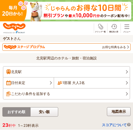
じゃらん
ゲスト
さん
お得な特典をみる
北見駅周辺のホテル・旅館・宿泊施設
北見駅
日付未定
1部屋 大人2名
こだわり条件を追加する
地図表示
おすすめ順
安い順
23
スコアについて
軒中
1
～
23
軒表示