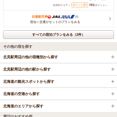
192
2
ポイント
%
9,600
スコア～
ポイント～
往復航空券
の
宿泊＋交通がセットのプランをみる
すべての宿泊プランをみる（2件）
その他の宿を探す
北見駅周辺の他の宿種別から探す
北見駅周辺の他の駅から探す
ビジネスホテル
北海道の観光スポットから探す
旅館
網走駅
北海道の空港から探す
格安ホテル
遠軽駅
大通公園
北海道のエリアから探す
女満別駅
大和ハウスプレミストドーム
新千歳空港
周辺のおすすめ宿