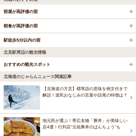
美幌駅
札幌市時計台
女満別空港
札幌
部屋が高評価の宿
知床斜里駅
さっぽろテレビ塔
旭川空港
函館・大沼・松前
知床天然温泉 ルートイングランティア知床 -斜里駅
朝食が高評価の宿
留辺蘂駅
円山動物園
函館空港
旭川・層雲峡
前-
紋別プリンスホテル
駅徒歩5分以内の宿
紋別プリンスホテル
清里町駅
白い恋人パーク
釧路空港（たんちょう釧路空港）
釧路・阿寒・根室・川湯・屈斜路
北見駅周辺の観光情報
知床天然温泉 ルートイングランティア知床 -斜里駅
ホテル知床
中斜里駅
北海道庁旧本庁舎(赤れんが庁舎)
帯広空港（とかち帯広空港）
富良野・美瑛・トマム
前-
ホテル知床
おすすめの観光スポット
ホテル ノースキング
止別駅
もいわ山ロープウェイ
稚内空港
小樽・キロロ・積丹
丸瀬布温泉 マウレ山荘 ～北海道遠軽町に佇む北欧
北海道のじゃらんニュース関連記事
丸瀬布温泉 マウレ山荘 ～北海道遠軽町に佇む北欧
ゴジラ岩観光 カムイワッカクルーザー知床半島ウトロクル
風リゾート～
風リゾート～
ーズ
浜小清水駅
北海道神宮
中標津空港（根室中標津空港）
網走・北見・知床
【北海道の方言】標準語の意味を例文付きで
4.5
【世界自然遺産の宿】 しれとこ村 つくだ荘
解説！道民おなじみの言葉や語尾の特徴は？
知床第一ホテル
知床半島にはたくさんの滝や奇岩、そして多くの動物がすんでいま
二条市場
紋別空港（オホーツク紋別空港）
帯広・十勝
す。 天然記念物のオジロワシやウミウ、ヒメウ、エゾシカ、ヒグマな
どが現れ、時にはイルカやシャチ、クジラ、アザラシに出会うことも
知床第一ホテル
陶灯りの宿 らうす第一ホテル
利尻空港
定山渓
あります。 また船でしか行くことが出来ない原始の世界が広がってお
地元民が選ぶ！帯広名物「豚丼」が美味しい
り、長年の航海経験を活かし、知床を訪れる方々に大自然を満喫して
頂けるよう、スタッフ一同心がけております。
店4選！行列店“元祖豚丼のぱんちょう”も
陶灯りの宿 らうす第一ホテル
礼文空港
洞爺・登別・苫小牧
紋別セントラルホテル
おすすめの観光スポットガイドを見る