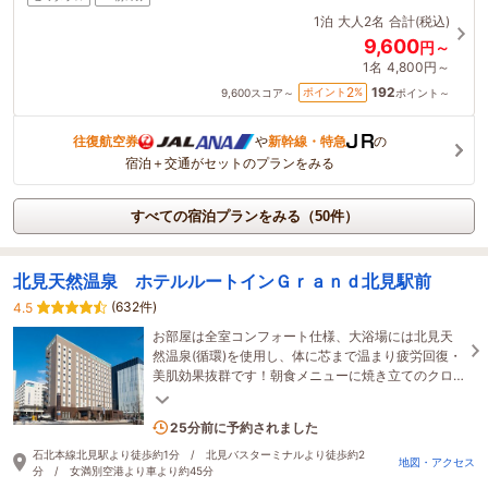
1泊
大人2名
合計(税込)
9,600
円～
1名
4,800円～
192
2
ポイント
%
9,600
スコア～
ポイント～
往復航空券
や
新幹線・特急
の
宿泊＋交通がセットのプランをみる
すべての宿泊プランをみる（50件）
北見天然温泉 ホテルルートインＧｒａｎｄ北見駅前
(632件)
4.5
お部屋は全室コンフォート仕様、大浴場には北見天
然温泉(循環)を使用し、体に芯まで温まり疲労回復・
美肌効果抜群です！朝食メニューに焼き立てのクロ
ワッサンと、デニッシュをご用意しております★
1名がこの宿を見ています
25分前に予約されました
石北本線北見駅より徒歩約1分 / 北見バスターミナルより徒歩約2
地図・アクセス
分 / 女満別空港より車より約45分