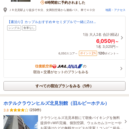
6時間前に予約されました
ＪＲ北見駅より徒歩で８分、女満別空港から連絡バス、車で４０分
地図・アクセス
【素泊り】カップルおすすめ☆セミダブルで一緒にZzz...
シングル
食事なし
1泊
大人2名
合計(税込)
6,050
円～
1名
3,025円～
120
2
ポイント
%
6,050
スコア～
ポイント～
往復航空券
の
宿泊＋交通がセットのプランをみる
すべての宿泊プランをみる（5件）
ホテルクラウンヒルズ北見別館（旧ルビーホテル）
(259件)
3.8
クラウンヒルズ北見本館にて朝食バイキングを無料
提供中♪WiFi完備、個別空調、ウェルカムコーヒーや
お茶漬けなどの無料サービスが充実！コンビニ徒歩3