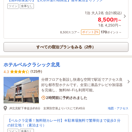
ツイン
食事なし
1泊
大人2名
合計(税込)
8,500
円～
1名
4,250円～
170
2
ポイント
%
8,500
スコア～
ポイント～
すべての宿泊プランをみる（2件）
ホテルベルクラシック北見
(125件)
4.3
分煙フロアを新設し快適な空間で駅近でアクセス良
好な都市型ホテルです。全室に液晶テレビや加湿器
を完備し、無料Wi-Fiも利用可能。
1名がこの宿を見ています
2時間前に予約されました
JR北見駅下車徒歩約6分 女満別空港よりバスにて約45分
地図・アクセス
【ベルクラ定番！無料朝カレー付】☆駐車場無料で繁華街まで徒歩3 分
の好立地！（素泊まり）
ツイン
食事なし