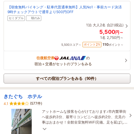
【朝食無料バイキング・駐車代普通車無料】人気No1・事前カード決済
9時チェックアウトで通常より500円OFF
セミダブル
朝のみ
1泊
大人2名
合計(税込)
5,500
円～
1名
2,750円～
110
2
ポイント
%
5,500
スコア～
ポイント～
往復航空券
の
宿泊＋交通がセットのプランをみる
すべての宿泊プランをみる（90件）
きたぐち ホテル
(577件)
4.1
アットホームな接客を心がけております♪市内繁華街
へ徒歩約3分、最寄りコンビニへ徒歩約2分、北見の
事はおまかせ！全館全室無料WiFi完備。足を延ばし
て入れる浴場もございます(深夜や朝方利用もOK)