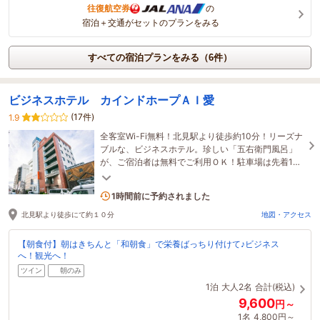
往復航空券
の
宿泊＋交通がセットのプランをみる
すべての宿泊プランをみる（6件）
ビジネスホテル カインドホープＡＩ愛
(17件)
1.9
全客室Wi-Fi無料！北見駅より徒歩約10分！リーズナ
ブルな、ビジネスホテル。珍しい「五右衛門風呂」
が、ご宿泊者は無料でご利用ＯＫ！駐車場は先着15
台まで無料※満車時は有料駐車場へのご案内です。
3名がこの宿を見ています
1時間前に予約されました
北見駅より徒歩にて約１０分
地図・アクセス
【朝食付】朝はきちんと「和朝食」で栄養ばっちり付けて♪ビジネス
へ！観光へ！
ツイン
朝のみ
1泊
大人2名
合計(税込)
9,600
円～
1名
4,800円～