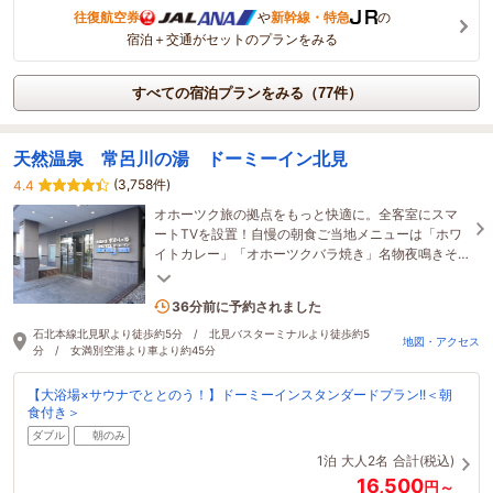
往復航空券
や
新幹線・特急
の
宿泊＋交通がセットのプランをみる
すべての宿泊プランをみる（77件）
天然温泉 常呂川の湯 ドーミーイン北見
(3,758件)
4.4
オホーツク旅の拠点をもっと快適に。全客室にスマ
ートTVを設置！自慢の朝食ご当地メニューは「ホワ
イトカレー」「オホーツクバラ焼き」名物夜鳴きそ
ば、湯上りアイスや乳酸菌飲料の無料サービス充
実！
2名がこの宿を見ています
36分前に予約されました
石北本線北見駅より徒歩約5分 / 北見バスターミナルより徒歩約5
地図・アクセス
分 / 女満別空港より車より約45分
【大浴場×サウナでととのう！】ドーミーインスタンダードプラン!!＜朝
食付き＞
ダブル
朝のみ
1泊
大人2名
合計(税込)
16,500
円～