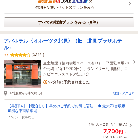
往復航空券
の
宿泊＋交通がセットのプランをみる
すべての宿泊プランをみる（8件）
アパホテル〈オホーツク北見〉（旧 北見プラザホテ
ル）
(331件)
3.9
全室禁煙（館内喫煙スペース有り）、平面駐車場70
台完備（1泊1台700円）、ランドリー利用無料、コ
ンビニエンスストア徒歩1分
1名がこの宿を見ています
37分前に予約されました
JR北見駅から車で約5分
地図・アクセス
【早割14】【素泊まり】早めのご予約でお得に宿泊！ ● 最大70台収容
可能な平面駐車場！
ツイン
食事なし
1泊
大人2名
合計(税込)
7,700
円～
1名
3,850円～