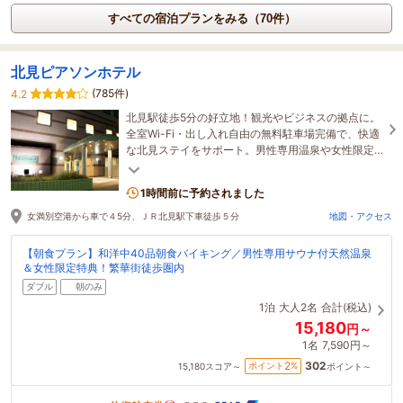
すべての宿泊プランをみる（70件）
北見ピアソンホテル
(785件)
4.2
北見駅徒歩5分の好立地！観光やビジネスの拠点に。
全室Wi-Fi・出し入れ自由の無料駐車場完備で、快適
な北見ステイをサポート。男性専用温泉や女性限定
特典など、充実の設備で皆様をお迎えします。
1時間前に予約されました
女満別空港から車で４5分、ＪＲ北見駅下車徒歩５分
地図・アクセス
【朝食プラン】和洋中40品朝食バイキング／男性専用サウナ付天然温泉
＆女性限定特典！繁華街徒歩圏内
ダブル
朝のみ
1泊
大人2名
合計(税込)
15,180
円～
1名
7,590円～
302
2
ポイント
%
15,180
スコア～
ポイント～