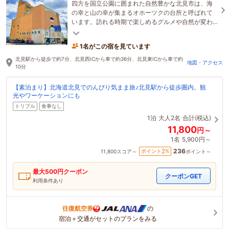
四方を国立公園に囲まれた自然豊かな北見市は、海
の幸と山の幸が集まるオホーツクの台所と呼ばれて
います。訪れる時期で楽しめるグルメや自然が変わ
る北海道で、あなただけの特別なご旅行をお楽しみ
ください
1名がこの宿を見ています
北見駅から徒歩で約7分、北見西ICから車で約36分、北見東ICから車で約
地図・アクセス
10分
【素泊まり】北海道北見でのんびり気まま旅♪北見駅から徒歩圏内。観
光やワーケーションにも
トリプル
食事なし
1泊
大人2名
合計(税込)
11,800
円～
1名
5,900円～
236
2
ポイント
%
11,800
スコア～
ポイント～
最大
500
円クーポン
クーポンGET
利用条件あり
往復航空券
の
宿泊＋交通がセットのプランをみる