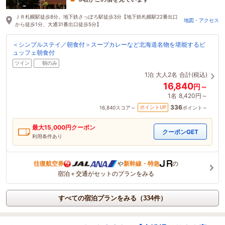
1時間前に予約されました
ＪＲ札幌駅徒歩8分。地下鉄さっぽろ駅徒歩3分【地下鉄札幌駅22番出口
地図・アクセス
から徒歩1分、大通31番出口徒歩5分】
＜シンプルステイ／朝食付＞スープカレーなど北海道名物を堪能するビ
ュッフェ朝食付
ツイン
朝のみ
1泊
大人2名
合計(税込)
16,840
円～
1名
8,420円～
336
ポイントUP
16,840
スコア～
ポイント～
最大
15,000
円クーポン
クーポンGET
利用条件あり
往復航空券
や
新幹線・特急
の
宿泊＋交通がセットのプランをみる
すべての宿泊プランをみる（334件）