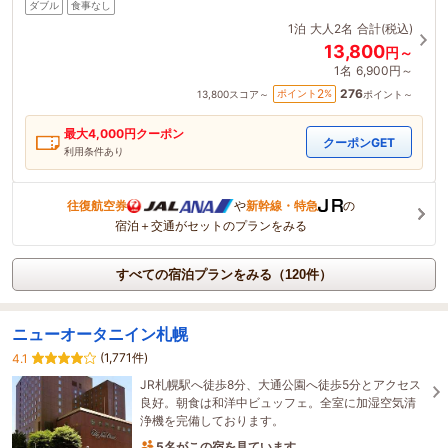
ダブル
食事なし
1泊
大人2名
合計(税込)
13,800
円～
1名
6,900円～
276
2
ポイント
%
13,800
スコア～
ポイント～
最大
4,000
円クーポン
クーポンGET
利用条件あり
往復航空券
や
新幹線・特急
の
宿泊＋交通がセットのプランをみる
すべての宿泊プランをみる（120件）
ニューオータニイン札幌
(1,771件)
4.1
JR札幌駅へ徒歩8分、大通公園へ徒歩5分とアクセス
良好。朝食は和洋中ビュッフェ。全室に加湿空気清
浄機を完備しております。
5名がこの宿を見ています