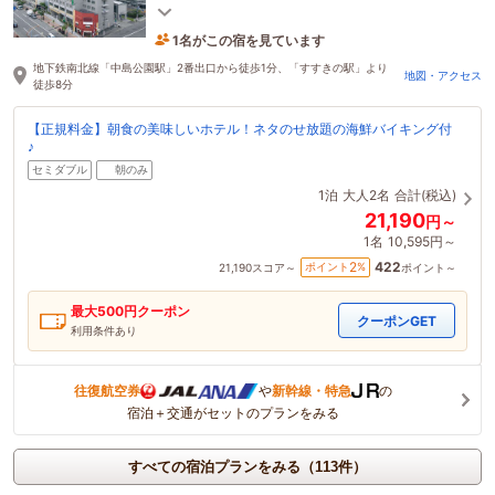
ティ取り放題◆ウェルカムドリンクサービス◆Wi-Fi
無料
1名がこの宿を見ています
27分前に予約されました
地下鉄南北線「中島公園駅」2番出口から徒歩1分、「すすきの駅」より
地図・アクセス
徒歩8分
【正規料金】朝食の美味しいホテル！ネタのせ放題の海鮮バイキング付
♪
セミダブル
朝のみ
1泊
大人2名
合計(税込)
21,190
円～
1名
10,595円～
422
2
ポイント
%
21,190
スコア～
ポイント～
最大
500
円クーポン
クーポンGET
利用条件あり
往復航空券
や
新幹線・特急
の
宿泊＋交通がセットのプランをみる
すべての宿泊プランをみる（113件）