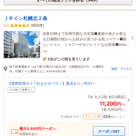
すべての宿泊プランをみる（94件）
ＪＲイン札幌北２条
(500件)
4.5
深夜25時まで利用可能な大浴場■素材や高さが異な
る22種類の枕からお好みが見つかる枕コーナー■嬉
しいトイレ・シャワーがセパレートなお部屋■hitaru
目の前■お子様歓迎■コンビニすぐ■全館禁煙
3名がこの宿を見ています
1時間前に予約されました
地下鉄東豊線さっぽろ駅22番出口徒歩2分。札幌駅徒歩7分・大通駅6
地図・アクセス
分。札幌ドーム乗換えなし＆hitaru目の前
【禁煙部屋タイプおまかせプラン】素泊まり＜ROH＞
その他
食事なし
1泊
大人2名
合計(税込)
11,200
円～
1名
5,600円～
224
ポイントUP
11,200
スコア～
ポイント～
最大
3,800
円クーポン
クーポンGET
利用条件あり