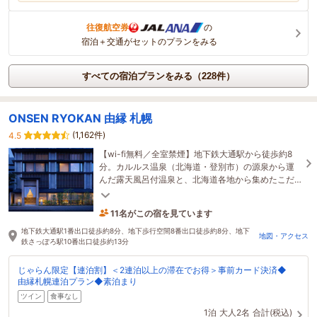
往復航空券
の
宿泊＋交通がセットのプランをみる
すべての宿泊プランをみる（228件）
ONSEN RYOKAN 由縁 札幌
(1,162件)
4.5
【wi-fi無料／全室禁煙】地下鉄大通駅から徒歩約8
分。カルルス温泉（北海道・登別市）の源泉から運
んだ露天風呂付温泉と、北海道各地から集めたこだ
わりの食材を活かしたお食事をお楽しみください。
11名がこの宿を見ています
1時間前に予約されました
地下鉄大通駅1番出口徒歩約8分、地下歩行空間8番出口徒歩約8分、地下
地図・アクセス
鉄さっぽろ駅10番出口徒歩約13分
じゃらん限定【連泊割】＜2連泊以上の滞在でお得＞事前カード決済◆
由縁札幌連泊プラン◆素泊まり
ツイン
食事なし
1泊
大人2名
合計(税込)