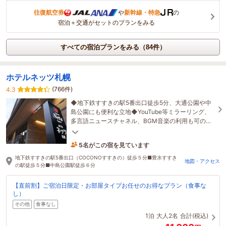
往復航空券
や
新幹線・特急
の
宿泊＋交通がセットのプランをみる
すべての宿泊プランをみる（84件）
ホテルネッツ札幌
(766件)
4.3
◆地下鉄すすきの駅5番出口徒歩5分、大通公園や中
島公園にも便利な立地◆YouTube等ミラーリング、
多言語ニュースチャネル、BGM音楽の利用も可のテ
レビシステム完備◆全館禁煙（喫煙ブース4箇所あ
り）
5名がこの宿を見ています
12時間前に予約されました
地下鉄すすきの駅5番出口（COCONOすすきの）徒歩５分■豊水すすき
地図・アクセス
の駅徒歩５分■中島公園駅徒歩６分
【直前割】ご宿泊日限定・お部屋タイプお任せのお得なプラン（食事な
し）
その他
食事なし
1泊
大人2名
合計(税込)