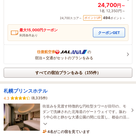
24,700
円～
1名
12,350円～
494
ポイントUP
24,700
スコア～
ポイント～
最大
15,000
円クーポン
クーポンGET
利用条件あり
往復航空券
の
宿泊＋交通がセットのプランをみる
すべての宿泊プランをみる（155件）
札幌プリンスホテル
(8,335件)
4.3
街並みを見渡す特徴的な円柱型タワーが目印の、モ
ダンで洗練された北海道のゲートウェイです。賑わ
う中心街と静かな大通公園の間に位置し、都会の活
気と安らぎが交差する特別なひとときをお届けしま
す。
4名がこの宿を見ています