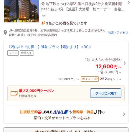
分 地下鉄さっぽろ駅21番出口徒歩2分文化芸術劇場
hitaru徒歩3分 【施設】大浴場 枕コーナー 書籍ラ
ウンジ コインランドリー
3名がこの宿を見ています
1時間前に予約されました
JR札幌駅南口徒歩7分。地下鉄東豊線さっぽろ駅２１番出口徒歩1分(JR札
地図・アクセス
幌駅へ直結） 地下鉄３路線徒歩圏内
【2泊以上でお得！】連泊プラン【素泊まり】＜RC＞
ツイン
食事なし
1泊
大人2名
合計(税込)
12,600
円～
1名
6,300円～
252
ポイントUP
12,600
スコア～
ポイント～
最大
2,000
円クーポン
クーポンGET
利用条件あり
往復航空券
や
新幹線・特急
の
宿泊＋交通がセットのプランをみる