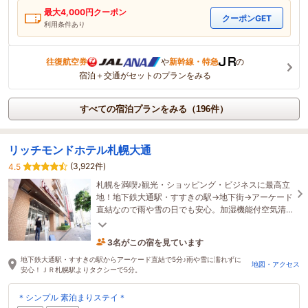
最大
4,000
円クーポン
クーポンGET
利用条件あり
往復航空券
や
新幹線・特急
の
宿泊＋交通がセットのプランをみる
すべての宿泊プランをみる（196件）
リッチモンドホテル札幌大通
(3,922件)
4.5
札幌を満喫♪観光・ショッピング・ビジネスに最高立
地！地下鉄大通駅・すすきの駅→地下街→アーケード
直結なので雨や雪の日でも安心。加湿機能付空気清
浄機・携帯充電器・消臭スプレー完備。Wi-Fi 無料。
3名がこの宿を見ています
たった今予約されました
地下鉄大通駅・すすきの駅からアーケード直結で5分♪雨や雪に濡れずに
地図・アクセス
安心！ＪＲ札幌駅よりタクシーで5分。
＊シンプル 素泊まりステイ＊