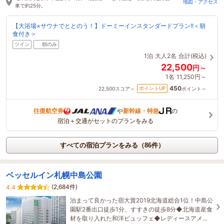
地図・アクセス
車で約25分。
【大浴場×サウナでととのう！】ドーミーインスタンダードプラン!!＜朝
食付き＞
ツイン
朝のみ
1泊
大人2名
合計(税込)
22,500
円～
1名
11,250円～
450
ポイントUP
22,500
スコア～
ポイント～
往復航空券
や
新幹線・特急
の
宿泊＋交通がセットのプランをみる
すべての宿泊プランをみる（86件）
ベッセルイン札幌中島公園
(2,684件)
4.4
泊まって良かった宿大賞2019北海道総合1位！中島公
園駅2番出口徒歩1分、すすきの徒歩8分◆北海道産食
材を取り入れた和洋ビュッフェ◆レディースアメニ