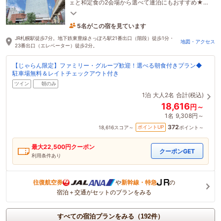
ェと和定食の2会場から選べて連泊にもおすすめ★26
階ラウンジアクセス付きプランでワンランク上の滞
在も
5名がこの宿を見ています
2時間前に予約されました
JR札幌駅徒歩7分。地下鉄東豊線さっぽろ駅21番出口（階段）徒歩1分・
地図・アクセス
23番出口（エレベーター）徒歩2分。
【じゃらん限定】ファミリー・グループ歓迎！選べる朝食付きプラン◆
駐車場無料＆レイトチェックアウト付き
ツイン
朝のみ
1泊
大人2名
合計(税込)
18,616
円～
1名
9,308円～
372
ポイントUP
18,616
スコア～
ポイント～
最大
22,500
円クーポン
クーポンGET
利用条件あり
往復航空券
や
新幹線・特急
の
宿泊＋交通がセットのプランをみる
すべての宿泊プランをみる（192件）