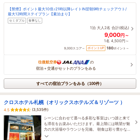
【禁煙】ポイント最大10倍♪21時以降レイトIN翌朝9時チェックアウト/
最大12時間ステイプラン【素泊まり】
セミダブル
食事なし
1泊
大人2名
合計(税込)
9,000
円～
1名
4,500円～
180
ポイントUP
9,000
スコア～
ポイント～
往復航空券
の
宿泊＋交通がセットのプランをみる
すべての宿泊プランをみる（100件）
クロスホテル札幌（オリックスホテルズ＆リゾーツ ）
(3,535件)
4.5
シーンに合わせて選べる多彩な客室はいつ誰と来て
も滞在をお楽みいただけます。最上階には眺望が魅
力の大浴場やラウンジを完備。 朝食は彩り豊かな野
菜と、和洋食を中心とした約60品が揃うビュッフ