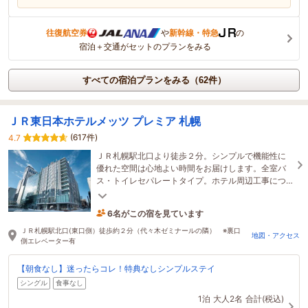
往復航空券
や
新幹線・特急
の
宿泊＋交通がセットのプランをみる
すべての宿泊プランをみる（62件）
ＪＲ東日本ホテルメッツ プレミア 札幌
(617件)
4.7
ＪＲ札幌駅北口より徒歩２分。シンプルで機能性に
優れた空間は心地よい時間をお届けします。全室バ
ス・トイレセパレートタイプ。ホテル周辺工事につ
いて【お知らせ】をご確認お願いいたします。
6名がこの宿を見ています
1時間前に予約されました
ＪＲ札幌駅北口(東口側）徒歩約２分（代々木ゼミナールの隣） ※裏口
地図・アクセス
側エレベーター有
【朝食なし】迷ったらコレ！特典なしシンプルステイ
シングル
食事なし
1泊
大人2名
合計(税込)