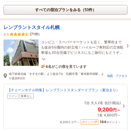
すべての宿泊プランをみる（53件）
レンブラントスタイル札幌
(71件)
4.5
コンビニ・スーパーマーケットも近く、繁華街まで
も徒歩5分圏内の好立地！ハイルーフ車対応の立体駐
車場も30台完備でビジネスにもご旅行にもどうぞ！
ドムドムハンバーガールームが人気！
6名がこの宿を見ています
18分前に予約されました
地下鉄南北線「すすきの駅」より徒歩7分、札幌市電「東本願寺前駅」よ
地図・アクセス
り徒歩約2分
【チェーンホテル特集】レンブラントスタンダードプラン（素泊まり）
ツイン
食事なし
1泊
大人2名
合計(税込)
9,200
円～
1名
4,600円～
184
ポイントUP
9,200
スコア～
ポイント～