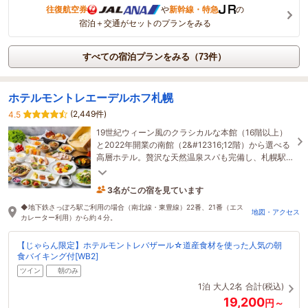
往復航空券
や
新幹線・特急
の
宿泊＋交通がセットのプランをみる
すべての宿泊プランをみる（73件）
ホテルモントレエーデルホフ札幌
(2,449件)
4.5
19世紀ウィーン風のクラシカルな本館（16階以上）
と2022年開業の南館（2&#12316;12階）から選べる
高層ホテル。贅沢な天然温泉スパも完備し、札幌駅
から徒歩約7分と観光やビジネスに最適です。
3名がこの宿を見ています
13分前に予約されました
◆地下鉄さっぽろ駅ご利用の場合（南北線・東豊線）22番、21番（エス
地図・アクセス
カレーター利用）から約４分。
【じゃらん限定】ホテルモントレバザール☆道産食材を使った人気の朝
食バイキング付[WB2]
ツイン
朝のみ
1泊
大人2名
合計(税込)
19,200
円～