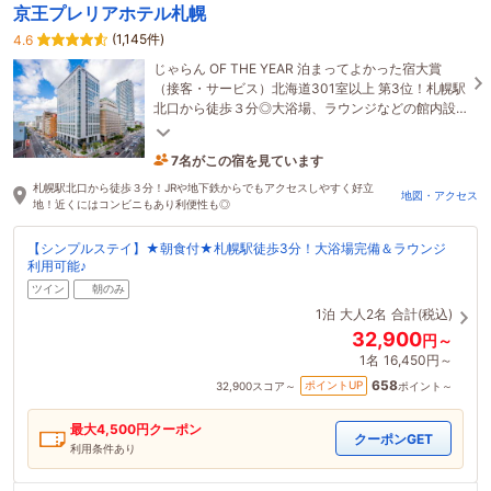
京王プレリアホテル札幌
(1,145件)
4.6
じゃらん OF THE YEAR 泊まってよかった宿大賞
（接客・サービス）北海道301室以上 第3位！札幌駅
北口から徒歩３分◎大浴場、ラウンジなどの館内設
備も充実。朝食は旬の北海道産食材の魅力を五感で
楽しめる
7名がこの宿を見ています
2時間前に予約されました
札幌駅北口から徒歩３分！JRや地下鉄からでもアクセスしやすく好立
地図・アクセス
地！近くにはコンビニもあり利便性も◎
【シンプルステイ】★朝食付★札幌駅徒歩3分！大浴場完備＆ラウンジ
利用可能♪
ツイン
朝のみ
1泊
大人2名
合計(税込)
32,900
円～
1名
16,450円～
658
ポイントUP
32,900
スコア～
ポイント～
最大
4,500
円クーポン
クーポンGET
利用条件あり