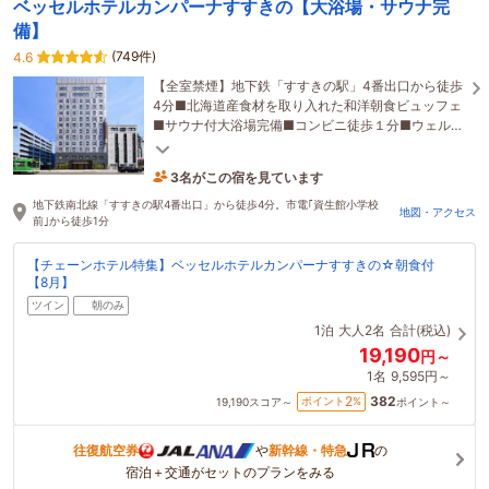
ベッセルホテルカンパーナすすきの【大浴場・サウナ完
備】
(749件)
4.6
【全室禁煙】地下鉄「すすきの駅」4番出口から徒歩
4分■北海道産食材を取り入れた和洋朝食ビュッフェ
■サウナ付大浴場完備■コンビニ徒歩１分■ウェルカ
ムドリンク無料■Wi-Fi無料■全室エアウィーヴ導入
3名がこの宿を見ています
1時間前に予約されました
地下鉄南北線「すすきの駅4番出口」から徒歩4分。市電｢資生館小学校
地図・アクセス
前｣から徒歩1分
【チェーンホテル特集】ベッセルホテルカンパーナすすきの☆朝食付
【8月】
ツイン
朝のみ
1泊
大人2名
合計(税込)
19,190
円～
1名
9,595円～
382
2
ポイント
%
19,190
スコア～
ポイント～
往復航空券
や
新幹線・特急
の
宿泊＋交通がセットのプランをみる