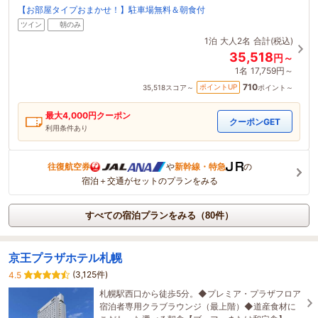
【お部屋タイプおまかせ！】駐車場無料＆朝食付
ツイン
朝のみ
1泊
大人2名
合計(税込)
35,518
円～
1名
17,759円～
710
ポイントUP
35,518
スコア～
ポイント～
最大
4,000
円クーポン
クーポンGET
利用条件あり
往復航空券
や
新幹線・特急
の
宿泊＋交通がセットのプランをみる
すべての宿泊プランをみる（80件）
京王プラザホテル札幌
(3,125件)
4.5
札幌駅西口から徒歩5分。◆プレミア・プラザフロア
宿泊者専用クラブラウンジ（最上階）◆道産食材に