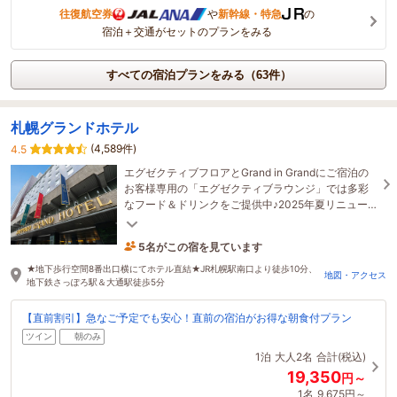
往復航空券
や
新幹線・特急
の
宿泊＋交通がセットのプランをみる
すべての宿泊プランをみる（63件）
札幌グランドホテル
(4,589件)
4.5
エグゼクティブフロアとGrand in Grandにご宿泊の
お客様専用の「エグゼクティブラウンジ」では多彩
なフード＆ドリンクをご提供中♪2025年夏リニュー
アルのグランドクラシックフロアも好評です！
5名がこの宿を見ています
たった今予約されました
★地下歩行空間8番出口横にてホテル直結★JR札幌駅南口より徒歩10分、
地図・アクセス
地下鉄さっぽろ駅＆大通駅徒歩5分
【直前割引】急なご予定でも安心！直前の宿泊がお得な朝食付プラン
ツイン
朝のみ
1泊
大人2名
合計(税込)
19,350
円～
1名
9,675円～