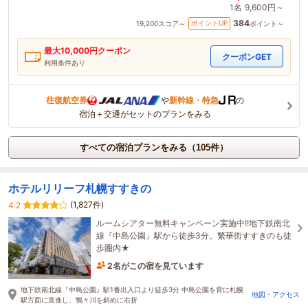
1名
9,600円～
384
ポイントUP
19,200
スコア～
ポイント～
最大
10,000
円クーポン
クーポンGET
利用条件あり
往復航空券
や
新幹線・特急
の
宿泊＋交通がセットのプランをみる
すべての宿泊プランをみる（105件）
ホテルリリーフ札幌すすきの
(1,827件)
4.2
ルームシアター無料キャンペーン実施中!!地下鉄南北
線『中島公園』駅から徒歩3分。繁華街すすきのも徒
歩圏内★
2名がこの宿を見ています
43分前に予約されました
地下鉄南北線『中島公園』駅1番出入口より徒歩3分 中島公園を背に札幌
地図・アクセス
駅方面に直進し、鴨々川を斜めに右折