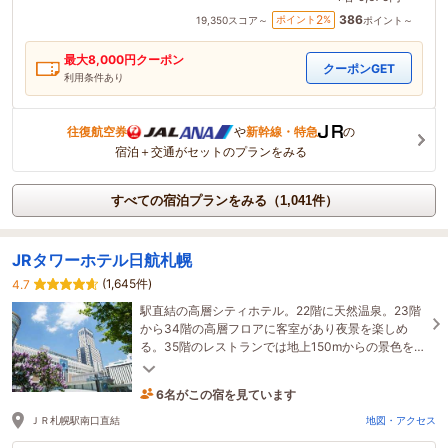
386
2
ポイント
%
19,350
スコア～
ポイント～
最大
8,000
円クーポン
クーポンGET
利用条件あり
往復航空券
や
新幹線・特急
の
宿泊＋交通がセットのプランをみる
すべての宿泊プランをみる（1,041件）
JRタワーホテル日航札幌
(1,645件)
4.7
駅直結の高層シティホテル。22階に天然温泉。23階
から34階の高層フロアに客室があり夜景を楽しめ
る。35階のレストランでは地上150mからの景色を眺
めながらこだわりの朝食を。観光や特別な日の宿泊
におすすめ
6名がこの宿を見ています
38分前に予約されました
ＪＲ札幌駅南口直結
地図・アクセス