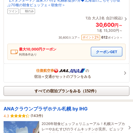
【スタンダード／温泉スパ付】札幌駅徒歩7分◆北海道のごちそうが並
ぶ70種の朝食ビュッフェ＜朝食付＞
ツイン
朝のみ
1泊
大人2名
合計(税込)
30,600
円～
1名
15,300円～
612
2
ポイント
%
30,600
スコア～
ポイント～
最大
10,000
円クーポン
クーポンGET
利用条件あり
往復航空券
の
宿泊＋交通がセットのプランをみる
すべての宿泊プランをみる（152件）
ANAクラウンプラザホテル札幌 by IHG
(143件)
4.3
2026年朝食ビュッフェリニューアル！札幌スープカ
レーやおむすびのライムキッチンが見所。ビュッフ