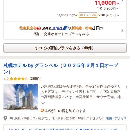
11,900
円～
1名
5,950円～
238
2
ポイント
%
11,900
スコア～
ポイント～
往復航空券
や
新幹線・特急
の
宿泊＋交通がセットのプランをみる
すべての宿泊プランをみる（48件）
札幌ホテル by グランベル（２０２５年３月１日オープ
ン）
(266件)
4.2
JR札幌駅北口から徒歩7分。全室24㎡以上のゆとり
ある客室は、デザイン性溢れる空間。ご宿泊者無料
の高層階温泉スパは、半露天風呂・サウナ完備。地
上約100mのレストラン＆BARから夜景を望む贅沢な
ご滞在を。
4名がこの宿を見ています
45分前に予約されました
JR札幌駅（16番出口）徒歩7分、地下鉄さっぽろ駅（16番出口）徒歩7分
地図・アクセス