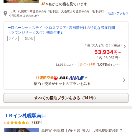
ェ。
5名がこの宿を見ています
3時間前に予約されました
〈JR〉札幌駅下車徒歩約5分〈地下鉄〉大通駅より徒歩約6分、地下歩行
地図・アクセス
空間3番出口徒歩約3分
ー□ベーシックステイ -クロスフロア- 高層階だけの特別な滞在時間
〈ラウンジサービス付〉朝食付/K2
ツイン
朝のみ
1泊
大人2名
合計(税込)
53,934
円～
1名
26,967円～
1,078
ポイントUP
53,934
スコア～
ポイント～
往復航空券
の
宿泊＋交通がセットのプランをみる
すべての宿泊プランをみる（341件）
ＪＲイン札幌駅南口
(788件)
4.4
高速Wi-Fi規格【Wi-Fi6】導入! JR札幌駅徒歩約７