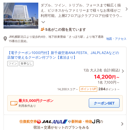
ダブル、ツイン、トリプル、フォースまで幅広く揃
え、ビジネスからファミリーまで様々なお客様がご
利用可能。上層2フロアはクラブフロア仕様でラウン
ジもご用意。宿泊者専用大浴場（無料）、バーも完
備。
5名がこの宿を見ています
1時間前に予約されました
JR札幌駅北口より徒歩約4分、地下鉄東豊線「さっぽろ駅」より地下通路
地図・アクセス
15番出口直結。
【電子クーポン1000円付】新千歳空港ANA FESTA、JALPLAZAなどの
店舗で使えるクーポン付プラン【素泊まり】
ツイン
食事なし
1泊
大人2名
合計(税込)
14,200
円～
1名
7,100円～
284
ポイントUP
14,200
スコア～
ポイント～
最大
5,000
円クーポン
クーポンGET
利用条件あり
往復航空券
や
新幹線・特急
の
宿泊＋交通がセットのプランをみる