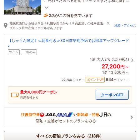
こだわった選べる朝食【ブッフェまたは和定食】◆
ホテル専用自走式立体駐車場（1泊2,000円）
2名がこの宿を見ています
1時間前に予約されました
札幌駅西口から徒歩５分！札幌駅西口からＪＲ高架沿いの道を直進、３
地図・アクセス
ブロック目の左角にホテルがあります
【じゃらん限定】≪朝食付き≫30日前早期予約でお部屋アップグレード
♪
ツイン
朝のみ
1泊
大人2名
合計(税込)
27,200
円～
1名
13,600円～
544
ポイントUP
27,200
スコア～
ポイント～
最大
4,000
円クーポン
クーポンGET
利用条件あり
往復航空券
や
新幹線・特急
の
宿泊＋交通がセットのプランをみる
すべての宿泊プランをみる（218件）