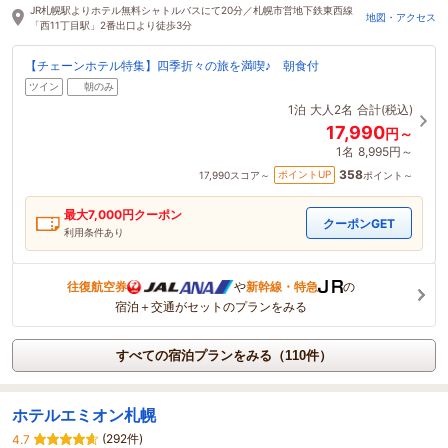
3時間前に予約されました
JR札幌駅よりホテル無料シャトルバスにて20分／札幌市営地下鉄東西線
地図・アクセス
「西11丁目駅」2番出口より徒歩3分
【チェーンホテル特集】四季折々の旅を満喫♪ 朝食付
ツイン
朝のみ
1泊
大人2名
合計(税込)
17,990
円～
1名
8,995円～
358
ポイントUP
17,990
スコア～
ポイント～
最大
7,000
円クーポン
クーポンGET
利用条件あり
往復航空券
や
新幹線・特急
の
宿泊＋交通がセットのプランをみる
すべての宿泊プランをみる（110件）
ホテルエミオン札幌
(292件)
4.7