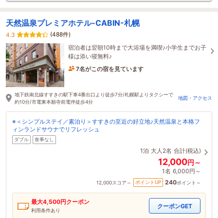
天然温泉プレミアホテル-CABIN-札幌
(488件)
4.3
宿泊者は翌朝10時まで大浴場を満喫♪小学生までお子
様は添い寝無料♪
7名がこの宿を見ています
19分前に予約されました
地下鉄南北線すすきの駅下車4番出口より徒歩7分/札幌駅よりタクシーで
地図・アクセス
約10分/市電東本願寺前電停徒歩4分
※＜シンプルステイ／素泊り＞すすきの至近の好立地♪天然温泉と本格フ
ィンランドサウナでリフレッシュ
ダブル
食事なし
1泊
大人2名
合計(税込)
12,000
円～
1名
6,000円～
240
ポイントUP
12,000
スコア～
ポイント～
最大
4,500
円クーポン
クーポンGET
利用条件あり