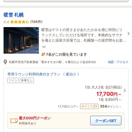
暖雪 札幌
(194件)
4.4
暖雪はゲストの皆さまがあたたかみを感じ特別にリ
ラックスしていただける場所です。本格的なサウナ
を備えた温泉大浴場では、札幌随一の湯空間をお楽
しみいただけます。北の地、札幌であたたかい休息
を。
7名がこの宿を見ています
43分前に予約されました
札幌市営地下鉄東豊線「豊水すすきの駅」６番出口より徒歩約4分
地図・アクセス
専用ラウンジ利用特典付きプラン 《 素泊り 》
ツイン
食事なし
1泊
大人2名
合計(税込)
17,700
円～
1名
8,850円～
354
2
ポイント
%
17,700
スコア～
ポイント～
最大
500
円クーポン
クーポンGET
利用条件あり