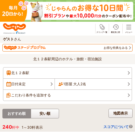
じゃらん
ゲスト
さん
お得な特典をみる
北１２条駅周辺のホテル・旅館・宿泊施設
北１２条駅
日付未定
1部屋 大人2名
こだわり条件を追加する
地図表示
おすすめ順
安い順
240
スコアについて
軒中
1
～
30
軒表示