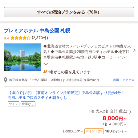
すべての宿泊プランをみる（70件）
プレミアホテル 中島公園 札幌
(2,370件)
4.4
◆北海道食材のメイン+ブッフェのビストロ朝食が人
気！◆中島公園隣接25階高層シティホテル◆地下駐
車場完備◆札幌駅から地下鉄3駅◆コーヒー・ワイ
ン・紅茶など宿泊者様無料ドリンクラウンジサービ
ス提供中
1名がこの宿を見ています
たった今予約されました
地下鉄南北線 「中島公園駅」 3番出口より徒歩約4分(冬季約6分)
地図・アクセス
【連泊でお得】【事前オンライン決済限定】中島公園駅より徒歩4分！
高層ホテルで快適ステイ★朝食なし
ツイン
食事なし
1泊
大人2名
合計(税込)
8,000
円～
1名
4,000円～
160
2
ポイント
%
8,000
スコア～
ポイント～