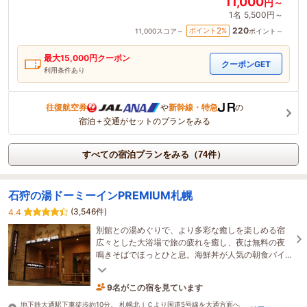
11,000
円～
1名
5,500円～
220
2
ポイント
%
11,000
スコア～
ポイント～
最大
15,000
円クーポン
クーポンGET
利用条件あり
往復航空券
や
新幹線・特急
の
宿泊＋交通がセットのプランをみる
すべての宿泊プランをみる（74件）
石狩の湯ドーミーインPREMIUM札幌
(3,546件)
4.4
別館との湯めぐりで、より多彩な癒しを楽しめる宿
広々とした大浴場で旅の疲れを癒し、夜は無料の夜
鳴きそばでほっとひと息。海鮮丼が人気の朝食バイ
キングでよりよい朝へ。快適な札幌滞在をご提供し
ます
9名がこの宿を見ています
2時間前に予約されました
地下鉄大通駅下車徒歩約10分。 札幌北ＩＣより国道5号線を大通方面へ